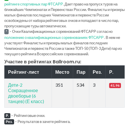
рейтинге спортивных пар ФТСАРР
. Дает право на пропуск туров на
ближайших Чемпионатах и Первенствах России. Финалисты и призеры
малых финалов последних Чемпионатов и первенств России
освобождены от набора рейтинговых очков и попадают в число пар,
пропускающие туры автоматически.
-
Очки Квалификационных соревнований ФТСАРР согласно
*
положению о квалификационных соревнованиях ФТСАРР
. В нем не
участвуют Финалисты и призеры малых финалов последних
Чемпионатов и первенств России а также ТОП-50 (ТОП-3 Дети) пар из
текущего рейтинга Всероссийских соревнований.
Участие в рейтингах Ballroom.ru:
Рейтинг-лист
Место
Пар
Рез.
Р.
Дети-2
351
534
3
41.96
Сокращенное
двоеборье (6
танцев) (Е класс)
-
Рейтинговые очки.
Р.
-
Результатов в зачете рейтинга.
Рез.