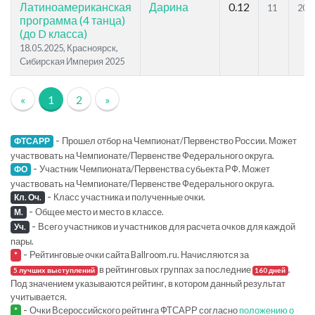
Латиноамериканская
Дарина
0.12
11
20
программа (4 танца)
(до D класса)
18.05.2025, Красноярск,
Сибирская Империя 2025
«
1
2
»
-
Прошел отбор на Чемпионат/Первенство России. Может
ФТСАРР
участвовать на Чемпионате/Первенстве Федерального округа.
-
Участник Чемпионата/Первенства субьекта РФ. Может
ФО
участвовать на Чемпионате/Первенстве Федерального округа.
-
Класс участника и полученные очки.
Кл. Оч.
-
Общее место и место в классе.
М.
-
Всего участников и участников для расчета очков для каждой
Уч.
пары.
-
Рейтинговые очки сайта Ballroom.ru. Начисляются за
*
в рейтинговых группах за последние
.
5 лучших выступлений
160 дней
Под значением указываются рейтинг, в котором данный результат
учитывается.
-
Очки Всероссийского рейтинга ФТСАРР согласно
положению о
*