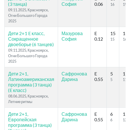
(3 танца)
София
0.06
16
19
09.11.2025, Красноярск,
Огни Большого Города
2025
Дети 2+1 E класс,
Мазурова
E
15
16
Сокращенное
София
0.12
15
16
двоеборье (6 танцев)
09.11.2025, Красноярск,
Огни Большого Города
2025
Дети 2+1,
Сафронова
E
5
11
Латиноамериканская
Дарина
0.55
5
11
программа (3 танца)
(E класс)
08.06.2025, Красноярск,
Летние ритмы
Дети 2+1,
Сафронова
E
6
12
Европейская
Дарина
0.55
6
12
программа (3 танца)