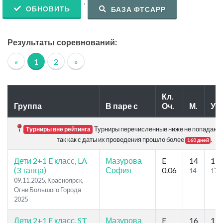
.
ОБНОВИТЬ
БАЗА ФТСАРР
Результаты соревнований:
«
1
2
»
Кл.
Группа
В паре с
Оч.
М.
Уч.
Турниры перечисленные ниже не попадают в
Турниры вне рейтинга
так как с даты их проведения прошло более
.
160 дней
Дети 2+1 E класс, LA
Мазурова
E
14
17
(3 танца)
София
0.06
14
17
09.11.2025, Красноярск,
Огни Большого Города
2025
Дети 2+1 E класс, ST
Мазурова
E
16
19