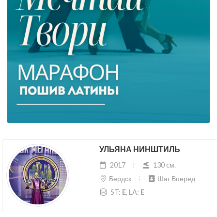
УЛЬЯНА НИНШТИЛЬ
2017
130 cм.
Бердск
Шаг Вперед
ST:
E
, LA:
E