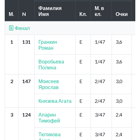
Фамилия
М. в
М.
N
Имя
Кл.
кл.
Очки
Г
Финал
1
131
Гранкин
E
1/47
3,6
Б
Роман
П
П
Воробьева
E
1/47
3,6
Полина
2
147
Моисеев
E
2/47
3,0
Н
Ярослав
Ш
Князева Агата
E
2/47
3,0
3
124
Апарин
E
3/47
2,4
То
Тимофей
Б
З
Тютикова
E
3/47
2,4