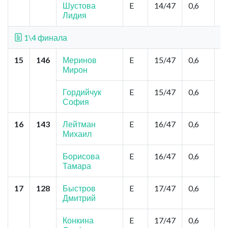
Шустова
E
14/47
0,6
Лидия
1\4 финала
15
146
Меринов
E
15/47
0,6
Т
Мирон
З
М
Гордийчук
E
15/47
0,6
София
16
143
Лейтман
E
16/47
0,6
Т
Михаил
Д
С
В
Борисова
E
16/47
0,6
Тамара
17
128
Быстров
E
17/47
0,6
Н
Дмитрий
Д
Я
Я
Конкина
E
17/47
0,6