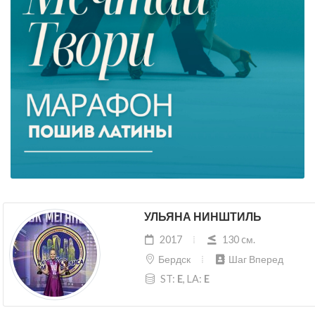
УЛЬЯНА НИНШТИЛЬ
2017
130 cм.
Бердск
Шаг Вперед
ST:
E
, LA:
E