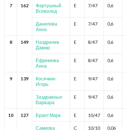
7
162
Фартушный
E
7/47
0,6
Н
Всеволод
о
С
Ч
Данилова
E
7/47
0,6
Анна
8
149
Наздрачев
E
8/47
0,6
Б
Дамир
А
З
Ефремова
E
8/47
0,6
Анна
9
139
Косячкин
E
9/47
0,6
Б
Игорь
К
К
Заздравных
E
9/47
0,6
Варвара
10
127
Брант Марк
E
10/47
0,6
О
П
С
Самкова
C
10/10
0,06