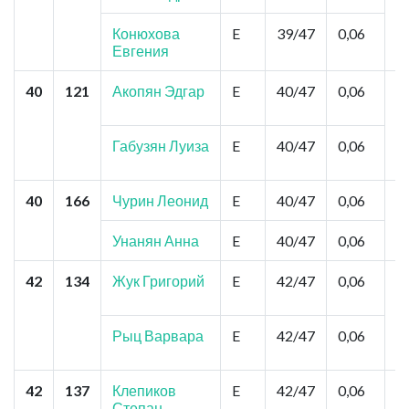
Ш
И
Конюхова
E
39/47
0,06
Евгения
40
121
Акопян Эдгар
E
40/47
0,06
К
Ц
М
З
Габузян Луиза
E
40/47
0,06
А
40
166
Чурин Леонид
E
40/47
0,06
Б
Х
К
Унанян Анна
E
40/47
0,06
42
134
Жук Григорий
E
42/47
0,06
К
Ц
М
З
Рыц Варвара
E
42/47
0,06
А
42
137
Клепиков
E
42/47
0,06
О
Степан
Р