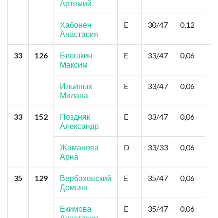
Артемий
П
К
Хабонен
E
30/47
0,12
Анастасия
33
126
Блошкин
E
33/47
0,06
Б
Максим
А
З
Ильиных
E
33/47
0,06
Милана
33
152
Поздняк
E
33/47
0,06
О
Александр
К
Жаманова
D
33/33
0,06
Арна
35
129
Вербаховский
E
35/47
0,06
К
Демьян
Ц
М
З
Екимова
E
35/47
0,06
А
Анастасия