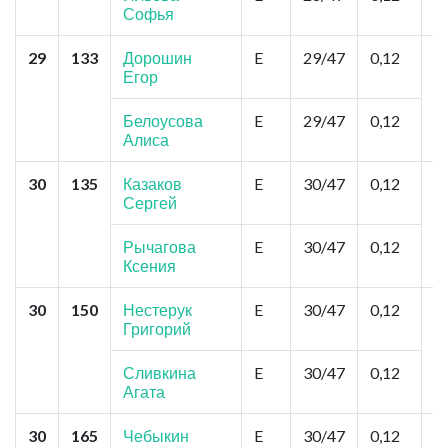
Софья
29
133
Дорошин
E
29/47
0,12
К
Егор
С
Белоусова
E
29/47
0,12
Алиса
30
135
Казаков
E
30/47
0,12
К
Сергей
Д
№
У
Рычагова
E
30/47
0,12
Р
Ксения
30
150
Нестерук
E
30/47
0,12
Н
Григорий
Э
Б
Е
Сливкина
E
30/47
0,12
Агата
30
165
Чебыкин
E
30/47
0,12
О