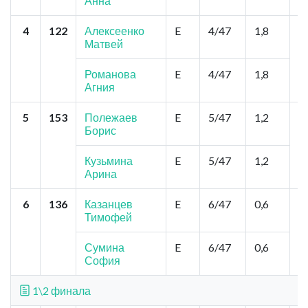
Анна
4
122
Алексеенко
E
4/47
1,8
Н
Матвей
о
Ч
Д
Романова
E
4/47
1,8
Агния
5
153
Полежаев
E
5/47
1,2
Н
Борис
В
Д
Кузьмина
E
5/47
1,2
Арина
6
136
Казанцев
E
6/47
0,6
Н
Тимофей
Ш
Ф
Сумина
E
6/47
0,6
София
1\2 финала