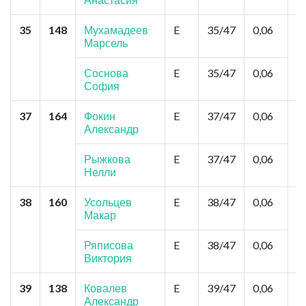
35
148
Мухамадеев
E
35/47
0,06
К
Марсель
Ц
М
З
Соснова
E
35/47
0,06
А
София
37
164
Фокин
E
37/47
0,06
Н
Александр
с
В
Рыжкова
E
37/47
0,06
Нелли
38
160
Усольцев
E
38/47
0,06
То
Макар
З
П
Ряписова
E
38/47
0,06
Виктория
39
138
Ковалев
E
39/47
0,06
О
Александр
Р