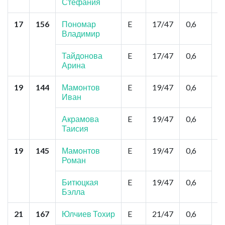
Стефания
17
156
Пономар
E
17/47
0,6
То
Владимир
З
П
Тайдонова
E
17/47
0,6
Арина
19
144
Мамонтов
E
19/47
0,6
Н
Иван
Д
Я
Я
Акрамова
E
19/47
0,6
Таисия
19
145
Мамонтов
E
19/47
0,6
Т
Роман
Д
С
В
Битюцкая
E
19/47
0,6
Бэлла
21
167
Юлчиев Тохир
E
21/47
0,6
Н
И