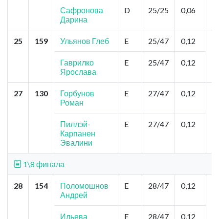
Т
Сафронова
D
25/25
0,06
Дарина
25
159
Ульянов Глеб
E
25/47
0,12
Н
о
Д
Гаврилко
E
25/47
0,12
Ярослава
27
130
Горбунов
E
27/47
0,12
Н
Роман
"
М
Ф
Пиллэй-
E
27/47
0,12
Ф
Карпанен
Эвалини
1\8 финала
28
154
Поломошнов
E
28/47
0,12
Т
Андрей
Д
С
С
Ильева
E
28/47
0,12