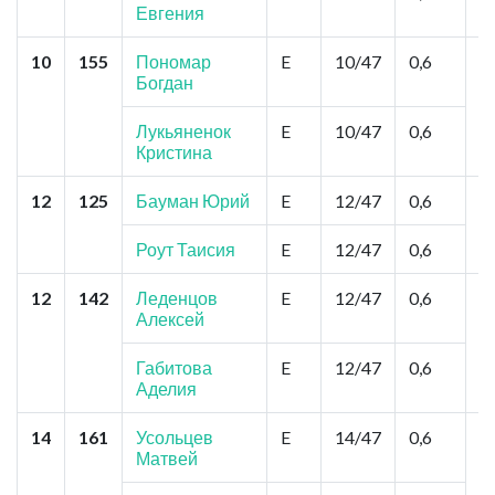
Ф
Евгения
10
155
Пономар
E
10/47
0,6
То
Богдан
Б
П
Лукьяненок
E
10/47
0,6
Кристина
12
125
Бауман Юрий
E
12/47
0,6
То
З
П
Роут Таисия
E
12/47
0,6
12
142
Леденцов
E
12/47
0,6
Т
Алексей
Д
В
С
Габитова
E
12/47
0,6
Аделия
14
161
Усольцев
E
14/47
0,6
То
Матвей
З
П