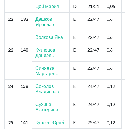
Цой Мария
D
21/21
0,06
22
132
Дашков
E
22/47
0,6
Н
Ярослав
"
Б
Г
Волкова Яна
E
22/47
0,6
22
140
Кузнецов
E
22/47
0,6
Н
Даниэль
"
М
Ф
Синяева
E
22/47
0,6
Ф
Маргарита
24
158
Соколов
E
24/47
0,12
Н
Владислав
"
И
Л
Сухина
E
24/47
0,12
Екатерина
25
141
Кулеев Юрий
E
25/47
0,12
А
И