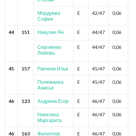
Ш
Мордуева
E
42/47
0,06
София
44
151
Никулин Ян
E
44/47
0,06
К
Ц
М
Сергиенко
E
44/47
0,06
З
Любовь
А
45
157
Ракчеев Илья
E
45/47
0,06
Б
К
К
Полежаева
E
45/47
0,06
Анисья
46
123
Андреев Егор
E
46/47
0,06
Я
Н
Никитина
E
46/47
0,06
Маргарита
46
163
Филиппов
E
46/47
0,06
К