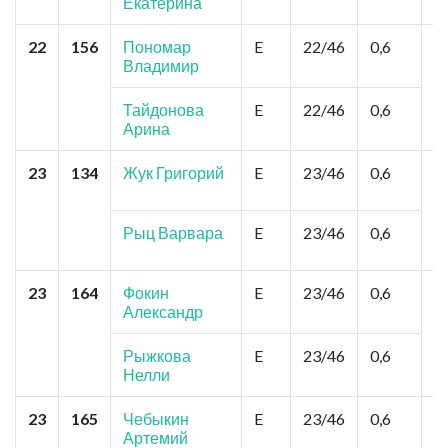
Екатерина
22
156
Пономар
E
22/46
0,6
То
Владимир
З
П
Тайдонова
E
22/46
0,6
Арина
23
134
Жук Григорий
E
23/46
0,6
К
Ц
М
З
Рыц Варвара
E
23/46
0,6
А
23
164
Фокин
E
23/46
0,6
Н
Александр
с
В
Рыжкова
E
23/46
0,6
Нелли
23
165
Чебыкин
E
23/46
0,6
О
Артемий
П