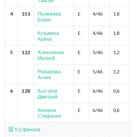
Таисия
4
153
Полежаев
E
4/46
1,8
Н
Борис
В
Д
Кузьмина
E
4/46
1,8
Арина
5
122
Алексеенко
E
5/46
1,2
Н
Матвей
о
Ч
Д
Романова
E
5/46
1,2
Агния
6
128
Быстров
E
6/46
0,6
Н
Дмитрий
Д
Я
Я
Конкина
E
6/46
0,6
Стефания
1\2 финала