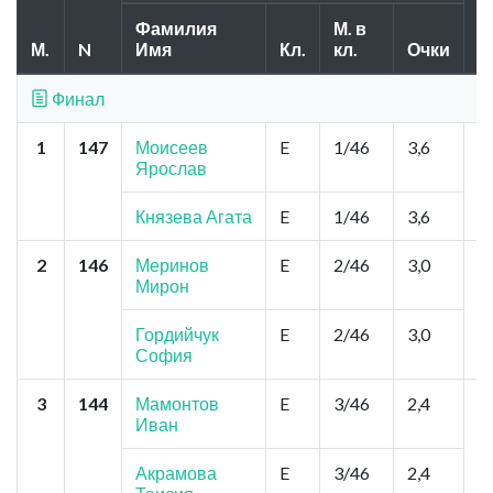
Фамилия
М. в
М.
N
Имя
Кл.
кл.
Очки
Г
Финал
1
147
Моисеев
E
1/46
3,6
Н
Ярослав
Ш
Князева Агата
E
1/46
3,6
2
146
Меринов
E
2/46
3,0
Т
Мирон
З
М
Гордийчук
E
2/46
3,0
София
3
144
Мамонтов
E
3/46
2,4
Н
Иван
Д
Я
Я
Акрамова
E
3/46
2,4