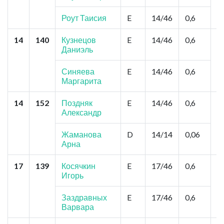
З
П
Роут Таисия
E
14/46
0,6
14
140
Кузнецов
E
14/46
0,6
Н
Даниэль
"
М
Ф
Синяева
E
14/46
0,6
Ф
Маргарита
14
152
Поздняк
E
14/46
0,6
О
Александр
К
Жаманова
D
14/14
0,06
Арна
17
139
Косячкин
E
17/46
0,6
Б
Игорь
К
К
Заздравных
E
17/46
0,6
Варвара