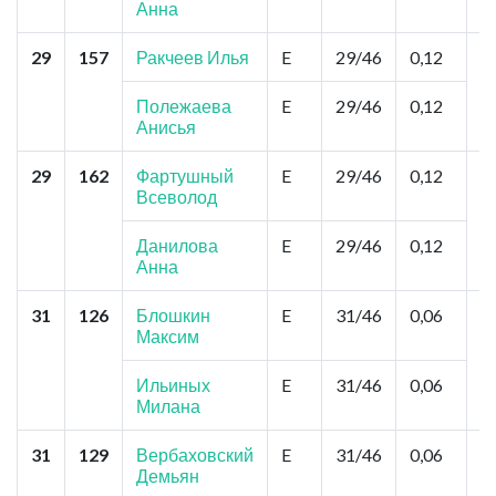
Анна
29
157
Ракчеев Илья
E
29/46
0,12
Б
К
К
Полежаева
E
29/46
0,12
Анисья
29
162
Фартушный
E
29/46
0,12
Н
Всеволод
о
С
Ч
Данилова
E
29/46
0,12
Анна
31
126
Блошкин
E
31/46
0,06
Б
Максим
А
З
Ильиных
E
31/46
0,06
Милана
31
129
Вербаховский
E
31/46
0,06
К
Демьян
Ц