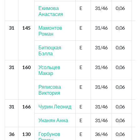
М
З
Екимова
E
31/46
0,06
А
Анастасия
31
145
Мамонтов
E
31/46
0,06
Т
Роман
Д
С
В
Битюцкая
E
31/46
0,06
Бэлла
31
160
Усольцев
E
31/46
0,06
То
Макар
З
П
Ряписова
E
31/46
0,06
Виктория
31
166
Чурин Леонид
E
31/46
0,06
Б
Х
К
Унанян Анна
E
31/46
0,06
36
130
Горбунов
E
36/46
0,06
Н
Роман
"