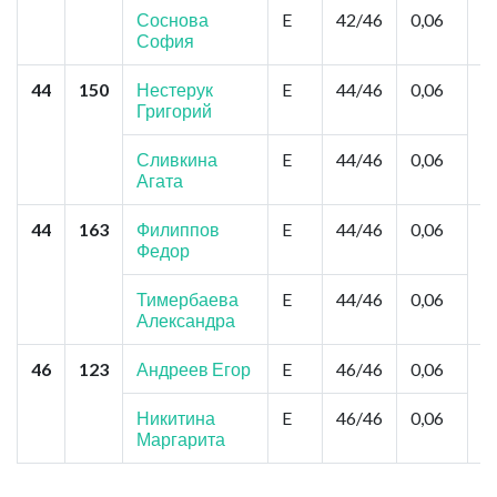
З
Соснова
E
42/46
0,06
А
София
44
150
Нестерук
E
44/46
0,06
Н
Григорий
Э
Б
Е
Сливкина
E
44/46
0,06
Агата
44
163
Филиппов
E
44/46
0,06
К
Федор
Ц
Л
Ф
Тимербаева
E
44/46
0,06
Ф
Александра
46
123
Андреев Егор
E
46/46
0,06
Я
Н
Никитина
E
46/46
0,06
Маргарита