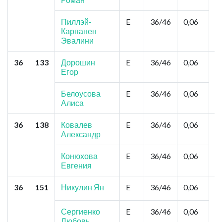
М
Ф
Пиллэй-
E
36/46
0,06
Ф
Карпанен
Эвалини
36
133
Дорошин
E
36/46
0,06
К
Егор
С
Белоусова
E
36/46
0,06
Алиса
36
138
Ковалев
E
36/46
0,06
О
Александр
Р
Ш
И
Конюхова
E
36/46
0,06
Евгения
36
151
Никулин Ян
E
36/46
0,06
К
Ц
М
Сергиенко
E
36/46
0,06
З
Любовь