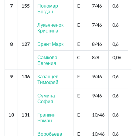
7
155
Пономар
E
7/46
0,6
То
Богдан
Б
П
Лукьяненок
E
7/46
0,6
Кристина
8
127
Брант Марк
E
8/46
0,6
О
П
С
Самкова
C
8/8
0,06
Ф
Евгения
9
136
Казанцев
E
9/46
0,6
Н
Тимофей
Ш
Ф
Сумина
E
9/46
0,6
София
10
131
Гранкин
E
10/46
0,6
Б
Роман
П
П
Воробьева
E
10/46
0,6