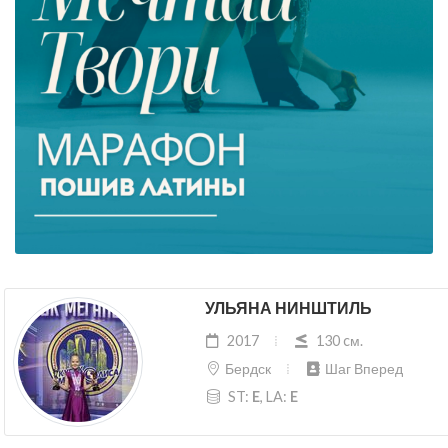
УЛЬЯНА НИНШТИЛЬ
2017
130 cм.
Бердск
Шаг Вперед
ST:
E
, LA:
E