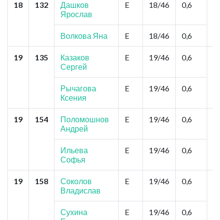
18
132
Дашков
E
18/46
0,6
Н
Ярослав
"
Б
Г
Волкова Яна
E
18/46
0,6
19
135
Казаков
E
19/46
0,6
К
Сергей
Д
№
У
Рычагова
E
19/46
0,6
Р
Ксения
19
154
Поломошнов
E
19/46
0,6
Т
Андрей
Д
С
С
Ильева
E
19/46
0,6
Софья
19
158
Соколов
E
19/46
0,6
Н
Владислав
"
И
Л
Сухина
E
19/46
0,6