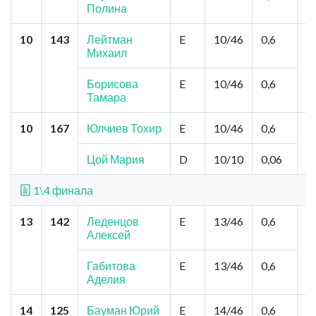
Полина
10
143
Лейтман
E
10/46
0,6
Т
Михаил
Д
С
В
Борисова
E
10/46
0,6
Тамара
10
167
Юлчиев Тохир
E
10/46
0,6
Н
И
Цой Мария
D
10/10
0,06
1\4 финала
13
142
Леденцов
E
13/46
0,6
Т
Алексей
Д
В
С
Габитова
E
13/46
0,6
Аделия
14
125
Бауман Юрий
E
14/46
0,6
То