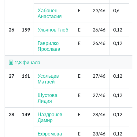
К
Хабонен
E
23/46
0,6
Анастасия
26
159
Ульянов Глеб
E
26/46
0,12
Н
о
Д
Гаврилко
E
26/46
0,12
Ярослава
1\8 финала
27
161
Усольцев
E
27/46
0,12
То
Матвей
З
П
Шустова
E
27/46
0,12
Лидия
28
149
Наздрачев
E
28/46
0,12
Б
Дамир
А
З
Ефремова
E
28/46
0,12