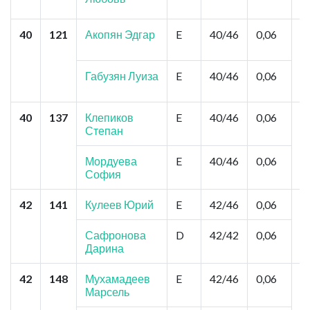
А
40
121
Акопян Эдгар
E
40/46
0,06
К
Ц
М
З
Габузян Луиза
E
40/46
0,06
А
40
137
Клепиков
E
40/46
0,06
О
Степан
Р
Ш
Мордуева
E
40/46
0,06
София
42
141
Кулеев Юрий
E
42/46
0,06
А
И
Т
Сафронова
D
42/42
0,06
Дарина
42
148
Мухамадеев
E
42/46
0,06
К
Марсель
Ц
М