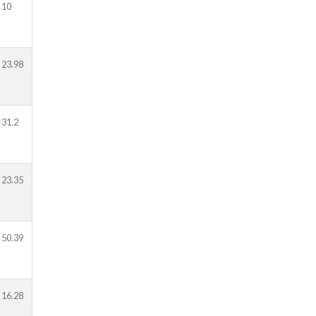
10
23.98
31.2
23.35
50.39
16.28