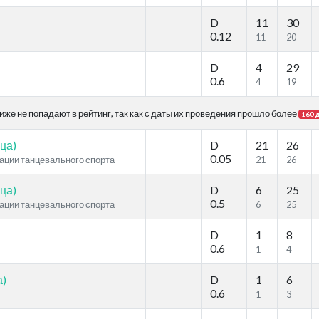
D
11
30
0.12
11
20
D
4
29
0.6
4
19
же не попадают в рейтинг, так как с даты их проведения прошло более
160 
ца)
D
21
26
0.05
рации танцевального спорта
21
26
ца)
D
6
25
0.5
рации танцевального спорта
6
25
D
1
8
0.6
1
4
а)
D
1
6
0.6
1
3