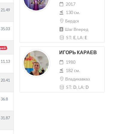
2017
21.49
130 cм.
Бердск
35.03
Шаг Вперед
ST:
E
, LA:
E
.
дней
ИГОРЬ КАРАЕВ
11.13
1980
182 cм.
Владикавказ
20.41
ST:
D
, LA:
D
36.8
31.87