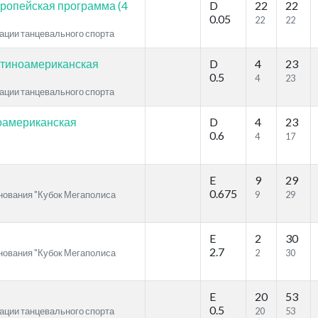
ропейская программа (4
D
22
22
0.05
22
22
рации танцевального спорта
атиноамериканская
D
4
23
0.5
4
23
рации танцевального спорта
оамериканская
D
4
23
0.6
4
17
E
9
29
0.675
внования "Кубок Мегаполиса
9
29
E
2
30
2.7
внования "Кубок Мегаполиса
2
30
E
20
53
0.5
рации танцевального спорта
20
53