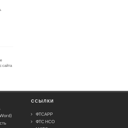
.
се
с сайта
CСЫЛКИ
а
ФТСАРР
(Word)
ФТС НСО
сть