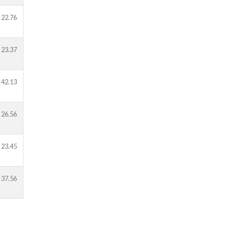
22.76
23.37
42.13
26.56
23.45
37.56