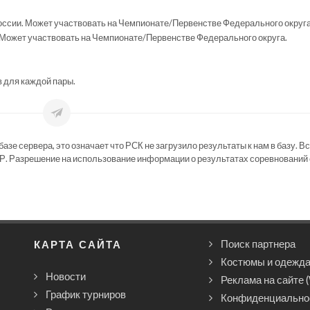
ссии. Может участвовать на Чемпионате/Первенстве Федерального округа
Может участвовать на Чемпионате/Первенстве Федерального округа.
в для каждой пары.
зе сервера, это означает что РСК не загрузило результаты к нам в базу. В
Р. Разрешение на использование информации о результатах соревнований 
КАРТА САЙТА
Поиск партнера
Костюмы и одежд
Новости
Реклама на сайте 
График турниров
Конфиденциально