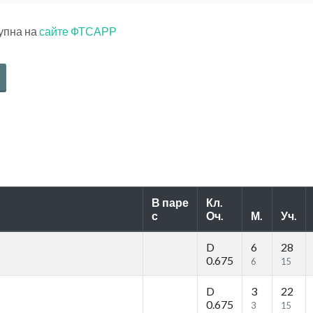
тупна на
сайте ФТСАРР
В паре
Кл.
с
Оч.
М.
Уч.
D
6
28
0.675
6
15
D
3
22
0.675
3
15