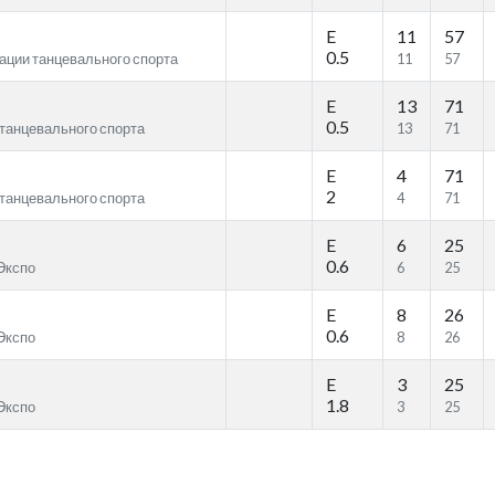
E
11
57
0.5
рации танцевального спорта
11
57
E
13
71
0.5
 танцевального спорта
13
71
E
4
71
2
 танцевального спорта
4
71
E
6
25
0.6
 Экспо
6
25
E
8
26
0.6
 Экспо
8
26
E
3
25
1.8
 Экспо
3
25