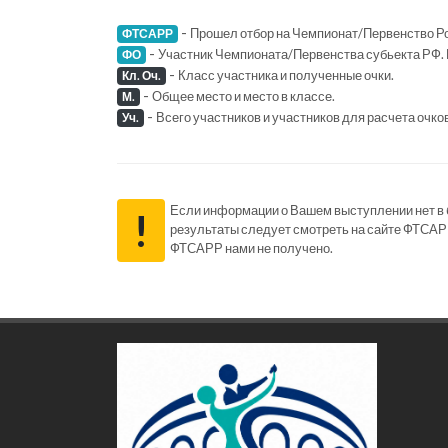
-
Прошел отбор на Чемпионат/Первенство Ро
ФТСАРР
-
Участник Чемпионата/Первенства субьекта РФ. 
ФО
-
Класс участника и полученные очки.
Кл. Оч.
-
Общее место и место в классе.
М.
-
Всего участников и участников для расчета очко
Уч.
Если информации о Вашем выступлении нет в ба
!
результаты следует смотреть на сайте ФТСАР
ФТСАРР нами не получено.