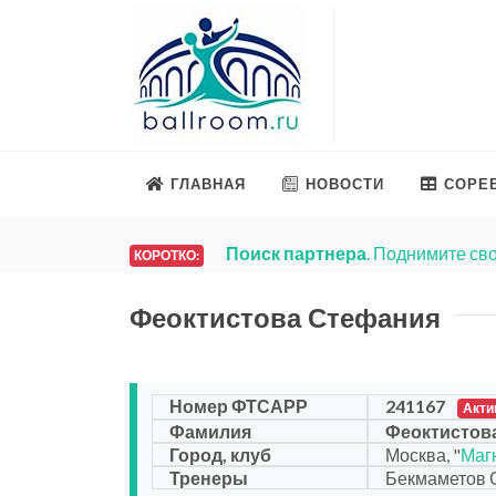
ГЛАВНАЯ
НОВОСТИ
СОРЕ
Поиск партнера
. Поднимите сво
КОРОТКО:
Феоктистова Стефания
Номер ФТСАРР
241167
Акти
Фамилия
Феоктистов
Город, клуб
Москва, "
Маг
Тренеры
Бекмаметов 