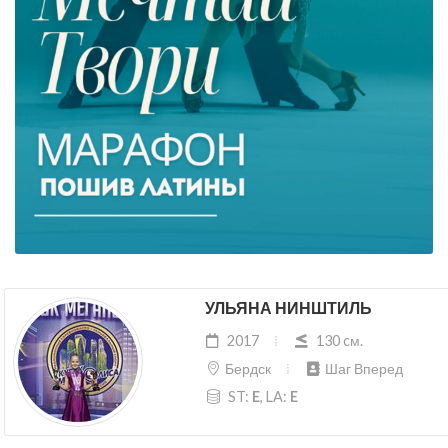
УЛЬЯНА НИНШТИЛЬ
2017
130 cм.
Бердск
Шаг Вперед
ST:
E
, LA:
E