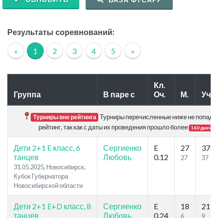
Результаты соревнований:
«
1
2
3
4
5
»
Кл.
Группа
В паре с
Оч.
М.
Уч.
Турниры перечисленные ниже не попада
Турниры вне рейтинга
рейтинг, так как с даты их проведения прошло более
.
160 дней
Дети 2+1 E класс, 6
Сергиенко
E
27
37
танцев
Любовь
0.12
27
37
31.05.2025, Новосибирск,
Кубок Губернатора
Новосибирской области
Дети 2+1 E+D класс, 8
Сергиенко
E
18
21
танцев
Любовь
0.24
6
9