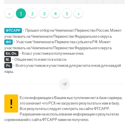
«
1
2
3
4
5
»
-
Прошел отбор на Чемпионат/Первенство России. Может
ФТСАРР
участвовать на Чемпионате/Первенстве Федерального округа.
-
Участник Чемпионата/Первенства субьекта РФ. Может
ФО
участвовать на Чемпионате/Первенстве Федерального округа.
-
Класс участника и полученные очки.
Кл. Оч.
-
Общее место и место в классе.
М.
-
Всего участников и участников для расчета очков для каждой
Уч.
пары.
Если информации о Вашем выступлении нет в базе сервера,
!
это означает что РСК не загрузило результаты к нам в базу.
Все результаты следует смотреть на сайте ФТСАРР.
Разрешение на использование информации о результатах
соревнований с сайта ФТСАРР нами не получено.