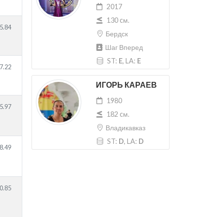
2017
130 cм.
5.84
Бердск
Шаг Вперед
ST:
E
, LA:
E
7.22
ИГОРЬ КАРАЕВ
1980
5.97
182 cм.
Владикавказ
ST:
D
, LA:
D
8.49
0.85