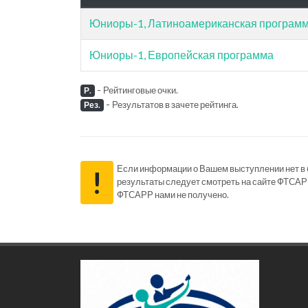
Юниоры-1, Латиноамериканская програм
Юниоры-1, Европейская программа
-
Рейтинговые очки.
Р.
-
Результатов в зачете рейтинга.
Рез.
Если информации о Вашем выступлении нет в ба
!
результаты следует смотреть на сайте ФТСАР
ФТСАРР нами не получено.