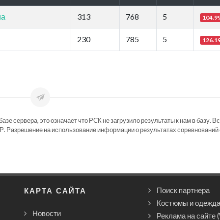
ма
313
768
5
104.9
230
785
5
126.1
зе сервера, это означает что РСК не загрузило результаты к нам в базу. В
Р. Разрешение на использование информации о результатах соревнований 
КАРТА САЙТА
Поиск партнера
Костюмы и одежд
Новости
Реклама на сайте 