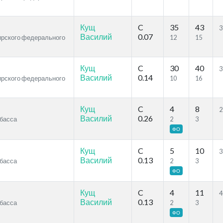
Кущ
C
35
43
3
Василий
0.07
бирского федерального
12
15
Кущ
C
30
40
3
Василий
0.14
бирского федерального
10
16
Кущ
C
4
8
2
Василий
0.26
збасса
2
3
ФО
Кущ
C
5
10
3
Василий
0.13
збасса
2
3
ФО
Кущ
C
4
11
4
Василий
0.13
збасса
2
3
ФО