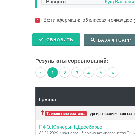
В паре с
Кущ Василий
- Вся информация об классах и очках дос
*
.
ОБНОВИТЬ
БАЗА ФТСАРР
Результаты соревнований:
«
1
2
3
4
5
»
Группа
Турниры перечисленные ни
Турниры вне рейтинга
ПФО. Юниоры-1, Двоеборье
30.01.2026, Красноярск, Чемпионат и первенство Си