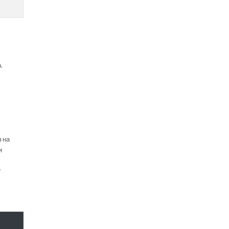
.
в на
и
е