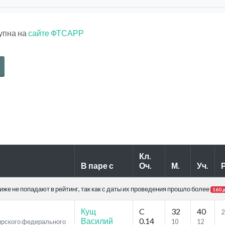
тупна на
сайте ФТСАРР
Кл.
В паре с
Оч.
М.
Уч.
Р
же не попадают в рейтинг, так как с даты их проведения прошло более
160 
Кущ
C
32
40
2
Василий
0.14
бирского федерального
10
12