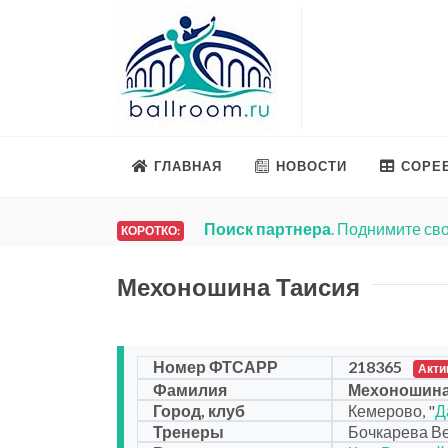
ГЛАВНАЯ
НОВОСТИ
СОРЕ
Поиск партнера
. Поднимите сво
КОРОТКО:
Мехоношина Таисия
Номер ФТСАРР
218365
Акти
Фамилия
Мехоношина
Город, клуб
Кемерово, "
Д
Тренеры
Бочкарева Ве