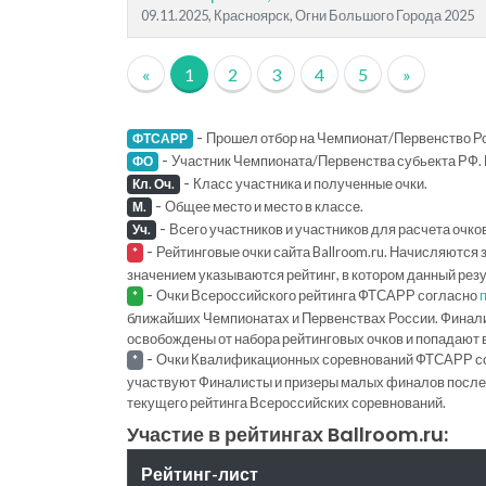
09.11.2025, Красноярск, Огни Большого Города 2025
«
1
2
3
4
5
»
-
Прошел отбор на Чемпионат/Первенство Ро
ФТСАРР
-
Участник Чемпионата/Первенства субьекта РФ. 
ФО
-
Класс участника и полученные очки.
Кл. Оч.
-
Общее место и место в классе.
М.
-
Всего участников и участников для расчета очко
Уч.
-
Рейтинговые очки сайта Ballroom.ru. Начисляются 
*
значением указываются рейтинг, в котором данный рез
-
Очки Всероссийского рейтинга ФТСАРР согласно
*
ближайших Чемпионатах и Первенствах России. Финал
освобождены от набора рейтинговых очков и попадают 
-
Очки Квалификационных соревнований ФТСАРР с
*
участвуют Финалисты и призеры малых финалов последн
текущего рейтинга Всероссийских соревнований.
Участие в рейтингах Ballroom.ru:
Рейтинг-лист