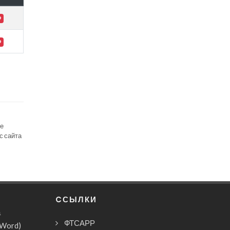
9
9
се
с сайта
CСЫЛКИ
а
ФТСАРР
(Word)