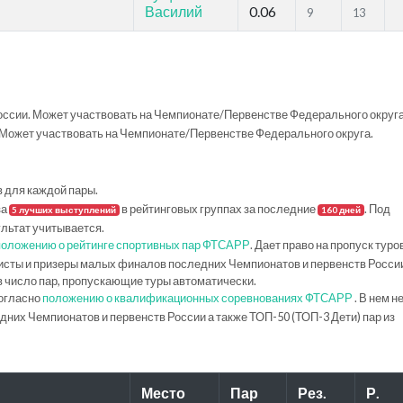
Василий
0.06
9
13
ссии. Может участвовать на Чемпионате/Первенстве Федерального округа
Может участвовать на Чемпионате/Первенстве Федерального округа.
в для каждой пары.
за
в рейтинговых группах за последние
. Под
5 лучших выступлений
160 дней
ультат учитывается.
положению о рейтинге спортивных пар ФТСАРР
. Дает право на пропуск туро
исты и призеры малых финалов последних Чемпионатов и первенств Росси
в число пар, пропускающие туры автоматически.
огласно
положению о квалификационных соревнованиях ФТСАРР
. В нем н
их Чемпионатов и первенств России а также ТОП-50 (ТОП-3 Дети) пар из
Место
Пар
Рез.
Р.