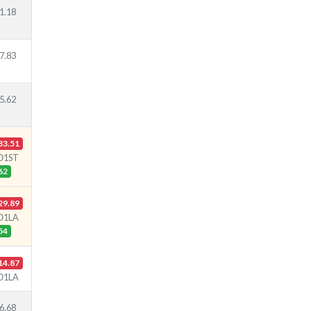
1.18
7.83
5.62
33.51
Ю1ST
62
29.89
Ю1LA
54
14.87
Ю1LA
6.68