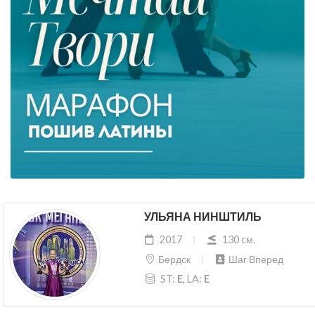
УЛЬЯНА НИНШТИЛЬ
2017
130 cм.
Бердск
Шаг Вперед
ST:
E
, LA:
E