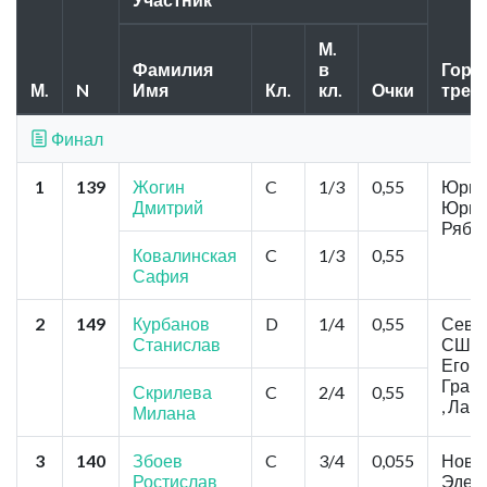
М.
Фамилия
в
Город
М.
N
Имя
Кл.
кл.
Очки
трен
Финал
1
139
Жогин
C
1/3
0,55
Юрга,
Дмитрий
Юрга
Рябу
Ковалинская
C
1/3
0,55
Сафия
2
149
Курбанов
D
1/4
0,55
Севе
Станислав
СШ и
Егор
Гран
Скрилева
C
2/4
0,55
, Лап
Милана
3
140
Збоев
C
3/4
0,055
Ново
Ростислав
Эдел