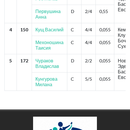
Басен
Евст
Первушина
D
2/4
0,55
Анна
4
150
Кущ Василий
C
4/4
0,055
Кемер
Клуб"
Бочка
Мехоношина
C
4/4
0,055
Суха
Таисия
5
172
Чураков
D
2/2
0,055
Ново
Владислав
Эдел
Басен
Евст
Кунгурова
C
5/5
0,055
Милана