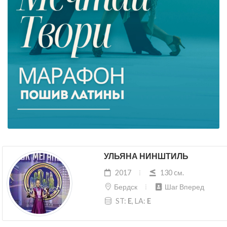
УЛЬЯНА НИНШТИЛЬ
2017
130 cм.
Бердск
Шаг Вперед
ST:
E
, LA:
E