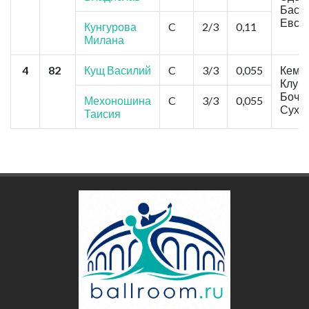
Басен
Евст
Кунгурова
C
2/3
0,11
Милана
4
82
Кущ Василий
C
3/3
0,055
Кемер
Клуб"
Бочка
Мехоношина
C
3/3
0,055
Суха
Таисия