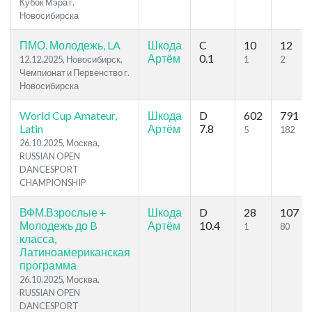
Кубок Мэра г.
Новосибирска
ПМО. Молодежь, LA
Шкода
C
10
12
Артём
0.1
12.12.2025, Новосибирск,
1
2
Чемпионат и Первенство г.
Новосибирска
World Cup Amateur,
Шкода
D
602
791
Latin
Артём
7.8
5
182
26.10.2025, Москва,
RUSSIAN OPEN
DANCESPORT
CHAMPIONSHIP
ВФМ.Взрослые +
Шкода
D
28
107
Молодежь до B
Артём
10.4
1
80
класса,
Латиноамериканская
программа
26.10.2025, Москва,
RUSSIAN OPEN
DANCESPORT