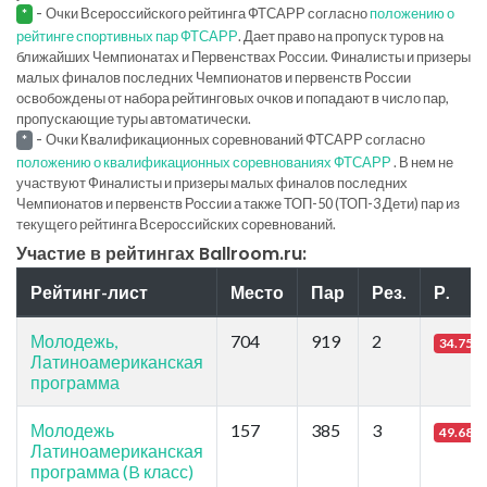
-
Очки Всероссийского рейтинга ФТСАРР согласно
положению о
*
рейтинге спортивных пар ФТСАРР
. Дает право на пропуск туров на
ближайших Чемпионатах и Первенствах России. Финалисты и призеры
малых финалов последних Чемпионатов и первенств России
освобождены от набора рейтинговых очков и попадают в число пар,
пропускающие туры автоматически.
-
Очки Квалификационных соревнований ФТСАРР согласно
*
положению о квалификационных соревнованиях ФТСАРР
. В нем не
участвуют Финалисты и призеры малых финалов последних
Чемпионатов и первенств России а также ТОП-50 (ТОП-3 Дети) пар из
текущего рейтинга Всероссийских соревнований.
Участие в рейтингах Ballroom.ru:
Рейтинг-лист
Место
Пар
Рез.
Р.
Молодежь,
704
919
2
34.75
Латиноамериканская
программа
Молодежь
157
385
3
49.68
Латиноамериканская
программа (B класс)