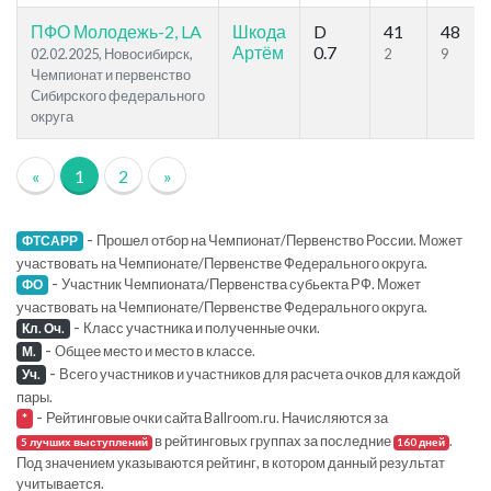
ПФО Молодежь-2, LA
Шкода
D
41
48
Артём
0.7
02.02.2025, Новосибирск,
2
9
Чемпионат и первенство
Сибирского федерального
округа
«
1
2
»
-
Прошел отбор на Чемпионат/Первенство России. Может
ФТСАРР
участвовать на Чемпионате/Первенстве Федерального округа.
-
Участник Чемпионата/Первенства субьекта РФ. Может
ФО
участвовать на Чемпионате/Первенстве Федерального округа.
-
Класс участника и полученные очки.
Кл. Оч.
-
Общее место и место в классе.
М.
-
Всего участников и участников для расчета очков для каждой
Уч.
пары.
-
Рейтинговые очки сайта Ballroom.ru. Начисляются за
*
в рейтинговых группах за последние
.
5 лучших выступлений
160 дней
Под значением указываются рейтинг, в котором данный результат
учитывается.