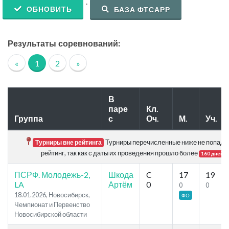
.
ОБНОВИТЬ
БАЗА ФТСАРР
Результаты соревнований:
«
1
2
»
В
паре
Кл.
Группа
с
Оч.
М.
Уч.
Турниры перечисленные ниже не попада
Турниры вне рейтинга
рейтинг, так как с даты их проведения прошло более
.
160 дней
ПСРФ. Молодежь-2,
Шкода
C
17
19
LA
Артём
0
0
0
18.01.2026, Новосибирск,
ФО
Чемпионат и Первенство
Новосибирской области