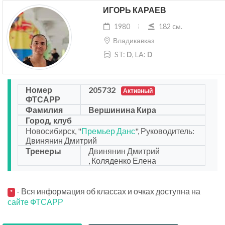
ИГОРЬ КАРАЕВ
1980
182 cм.
Владикавказ
ST:
D
, LA:
D
Номер
205732
Активный
ФТСАРР
Фамилия
Вершинина Кира
Город, клуб
Новосибирск, "
Премьер Данс
", Руководитель:
Двинянин Дмитрий
Тренеры
Двинянин Дмитрий
, Коляденко Елена
- Вся информация об классах и очках доступна на
*
сайте ФТСАРР