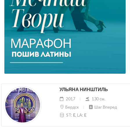
УЛЬЯНА НИНШТИЛЬ
2017
130 cм.
Бердск
Шаг Вперед
ST:
E
, LA:
E