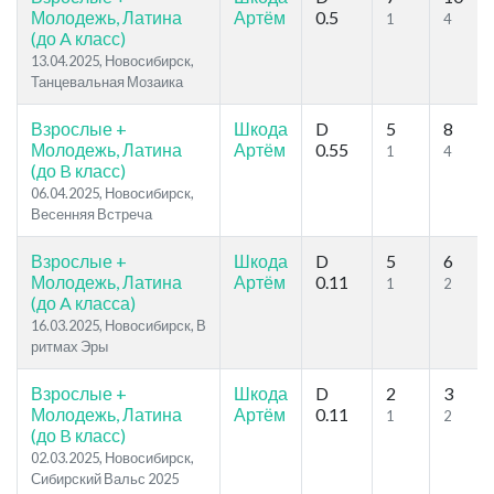
Молодежь, Латина
Артём
0.5
1
4
(до A класс)
13.04.2025, Новосибирск,
Танцевальная Мозаика
Взрослые +
Шкода
D
5
8
Молодежь, Латина
Артём
0.55
1
4
(до B класс)
06.04.2025, Новосибирск,
Весенняя Встреча
Взрослые +
Шкода
D
5
6
Молодежь, Латина
Артём
0.11
1
2
(до A класса)
16.03.2025, Новосибирск, В
ритмах Эры
Взрослые +
Шкода
D
2
3
Молодежь, Латина
Артём
0.11
1
2
(до B класс)
02.03.2025, Новосибирск,
Сибирский Вальс 2025