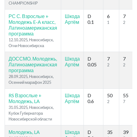
CHAMPIONSHIP
РС С. Взрослые +
Шкода
D
6
7
Молодежь E-A класс,
Артём
0.1
1
2
Латиноамериканская
программа
12.10.2025, Новосибирск,
Огни Новосибирска
ДОССМО. Молодежь,
Шкода
D
7
7
Латиноамериканская
Артём
0.05
2
2
программа
28.09.2025, Новосибирск,
Осенний марафон 2025
RS Взрослые +
Шкода
D
50
55
Молодежь, LA
Артём
0.6
2
7
31.05.2025, Новосибирск,
Кубок Губернатора
Новосибирской области
Молодежь, LA
Шкода
D
35
39