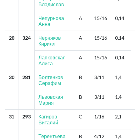
Владислав
Д
Ко
Д
Чепурнова
A
15/16
0,14
Анна
28
324
Черняков
A
15/16
0,14
Ир
Кирилл
П
П
Лапковская
A
15/16
0,14
Алиса
30
281
Болтенков
B
3/11
1,4
Н
Серафим
И
Л
Львовская
B
3/11
1,4
Мария
31
293
Кагиров
C
1/16
2,1
К
Виталий
Д
С
К
Терентьева
B
4/12
1,4