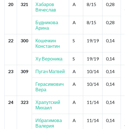
20
321
Хабаров
A
8/15
0,28
К
Вячеслав
С
К
Будникова
A
8/15
0,28
Арина
22
300
Кошечкин
S
19/19
0,14
Ир
Константин
Б
,
Ху Вероника
S
19/19
0,14
23
309
Пугач Матвей
A
10/14
0,14
Н
"
П
Герасимович
A
10/14
0,14
П
Вера
24
323
Храпутский
A
11/14
0,14
К
Михаил
Ц
М
Зо
Ибрагимова
A
11/14
0,14
А
Валерия