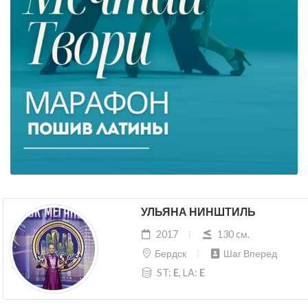
УЛЬЯНА НИНШТИЛЬ
2017
130 cм.
Бердск
Шаг Вперед
ST:
E
, LA:
E