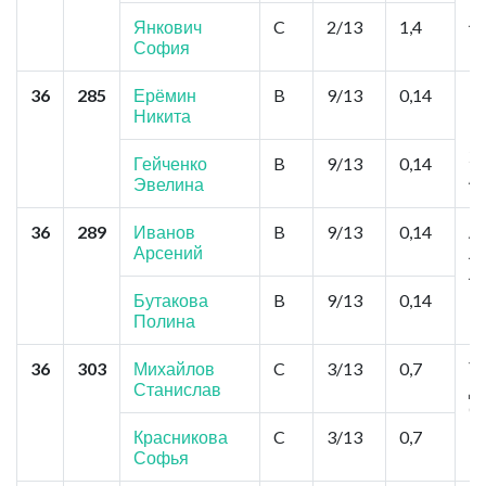
Л
Янкович
C
2/13
1,4
София
36
285
Ерёмин
B
9/13
0,14
К
Никита
Ц
М
Зо
Гейченко
B
9/13
0,14
А
Эвелина
36
289
Иванов
B
9/13
0,14
А
Арсений
Ла
Л
Бутакова
B
9/13
0,14
Полина
36
303
Михайлов
C
3/13
0,7
То
Станислав
Д
С
К
Красникова
C
3/13
0,7
Софья