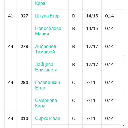
К
Кира
41
327
Шкура Егор
B
14/15
0,14
Н
П
Новосёлова
B
14/15
0,14
Мария
44
278
Андронов
B
17/17
0,14
Н
Тимофей
"
Уж
У
Зайцева
B
17/17
0,14
Елизавета
44
283
Головенкин
C
7/11
0,14
Б
Егор
Че
С
Смирнова
C
7/11
0,14
Кира
44
313
Сирко Иван
C
7/11
0,14
Н
Д