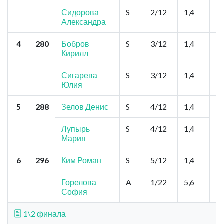
Я
Сидорова
S
2/12
1,4
Александра
4
280
Бобров
S
3/12
1,4
Но
Кирилл
Ку
Д
Сигарева
S
3/12
1,4
Юлия
5
288
Зелов Денис
S
4/12
1,4
О
М
Го
Лупырь
S
4/12
1,4
С
Мария
6
296
Ким Роман
S
5/12
1,4
Н
"
П
Горелова
A
1/22
5,6
П
София
1\2 финала