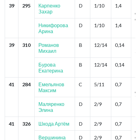
39
295
Карпенко
D
1/10
1,4
Б
Захар
Др
Д
Никифорова
D
1/10
1,4
Арина
39
310
Романов
B
12/14
0,14
Но
Михаил
Х
К
Бурова
B
12/14
0,14
Екатерина
41
284
Емельянов
C
5/11
0,7
К
Максим
Д
С
К
Маляренко
D
2/9
0,7
Элина
41
326
Шкода Артём
D
2/9
0,7
Н
Д
Д
Вершинина
D
2/9
0,7