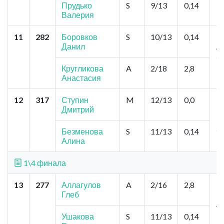
Я
Прудько
S
9/13
0,14
Валерия
11
282
Боровков
S
10/13
0,14
Б
Данил
Ан
З
Кругликова
A
2/18
2,8
Анастасия
12
317
Ступин
M
12/13
0,0
К
Дмитрий
Ц
М
Зо
Безменова
S
11/13
0,14
К
Алина
1\4 финала
13
277
Аллагулов
A
2/16
2,8
Н
Глеб
"
А
К
Ушакова
S
11/13
0,14