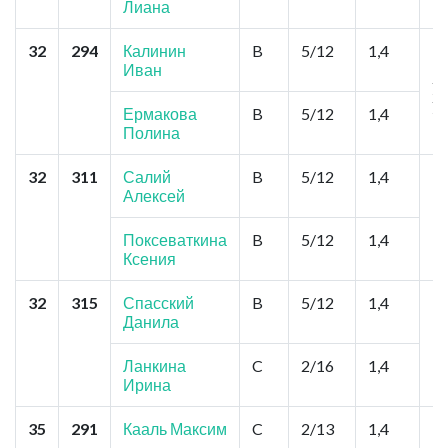
Лиана
32
294
Калинин
B
5/12
1,4
Н
Иван
"
Уж
У
Ермакова
B
5/12
1,4
Полина
32
311
Салий
B
5/12
1,4
Ба
Алексей
Пе
П
Поксеваткина
B
5/12
1,4
Ксения
32
315
Спасский
B
5/12
1,4
Бе
Данила
К
К
Ланкина
C
2/16
1,4
Ирина
35
291
Кааль Максим
C
2/13
1,4
Н
И