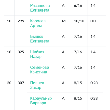
Рязанцева
A
6/16
1,4
Елизавета
18
299
Королев
M
18/18
0,0
Но
Артем
Ку
Д
Бышок
A
7/16
1,4
Елизавета
18
325
Шибких
A
7/16
1,4
Ба
Назар
Ро
Ро
Семенова
A
7/16
1,4
Кристина
20
307
Пивнев
A
8/15
0,28
К
Захар
Ц
М
Зо
Караульных
A
8/15
0,28
А
Варвара