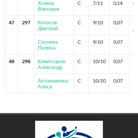
Д
Козина
C
7/11
0,14
К
Виктория
47
297
Колосов
C
9/10
0,07
То
Дмитрий
Д
Ке
В
Соснина
C
9/10
0,07
Полина
48
298
Комиссаров
C
10/10
0,07
Н
Александр
П
Антонникова
C
10/10
0,07
Алиса