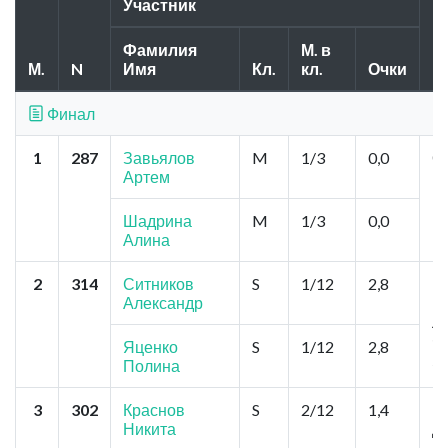
Участник
Фамилия
М. в
М.
N
Имя
Кл.
кл.
Очки
Г
Финал
1
287
Завьялов
M
1/3
0,0
Ом
Артем
Р
Шадрина
M
1/3
0,0
Алина
2
314
Ситников
S
1/12
2,8
К
Александр
Ц
Л
Ф
Яценко
S
1/12
2,8
Я
Полина
3
302
Краснов
S
2/12
1,4
Н
Никита
Д
Я