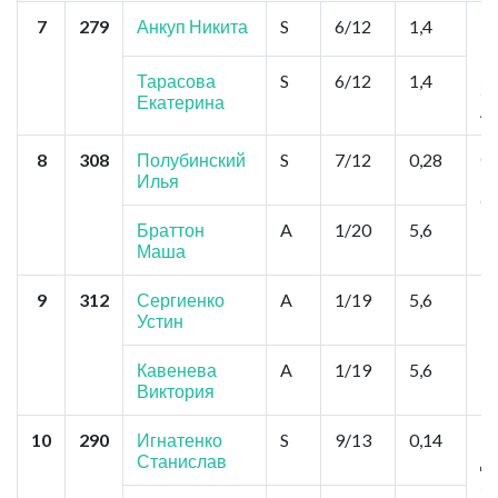
7
279
Анкуп Никита
S
6/12
1,4
К
Ц
М
Тарасова
S
6/12
1,4
Зо
Екатерина
А
8
308
Полубинский
S
7/12
0,28
С
Илья
и
Ст
Г
Браттон
A
1/20
5,6
Маша
9
312
Сергиенко
A
1/19
5,6
Но
Устин
К
Кавенева
A
1/19
5,6
Виктория
10
290
Игнатенко
S
9/13
0,14
Н
Станислав
Д
Я