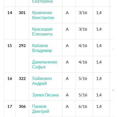
Екатерина
14
301
Кравченко
A
3/16
1,4
Б
Константин
По
П
Красицкая
A
3/16
1,4
Елизавета
15
292
Кабаков
A
4/16
1,4
Н
Владимир
Ту
К
Данильченко
A
4/16
1,4
Софья
16
322
Хаймович
A
5/16
1,4
Но
Андрей
Ку
Д
Зуева Оксана
A
5/16
1,4
17
306
Панков
A
6/16
1,4
К
Дмитрий
С
С