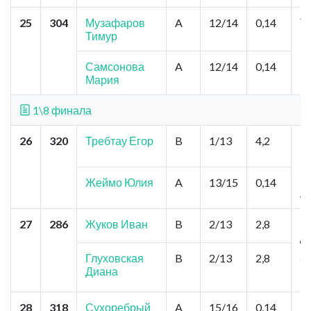
25
304
Музафаров
A
12/14
0,14
Т
Тимур
Ко
К
Самсонова
A
12/14
0,14
Мария
1\8 финала
26
320
Требтау Егор
B
1/13
4,2
К
Ц
М
Зо
Жеймо Юлия
A
13/15
0,14
А
27
286
Жуков Иван
B
2/13
2,8
К
Д
№
Глуховская
B
2/13
2,8
Ут
Диана
М
28
318
Сухоребрый
A
15/16
0,14
Н