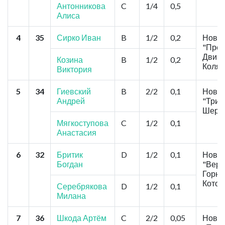
Антонникова
C
1/4
0,5
Алиса
4
35
Сирко Иван
B
1/2
0,2
Новос
"Прем
Двиня
Козина
B
1/2
0,2
Коляд
Виктория
5
34
Гиевский
B
2/2
0,1
Новос
Андрей
"Три
Шерге
Мягкоступова
C
1/2
0,1
Анастасия
6
32
Бритик
D
1/2
0,1
Новос
Богдан
"Вере
Горн 
Котов
Серебрякова
D
1/2
0,1
Милана
7
36
Шкода Артём
C
2/2
0,05
Новос