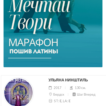
УЛЬЯНА НИНШТИЛЬ
2017
130 cм.
Бердск
Шаг Вперед
ST:
E
, LA:
E