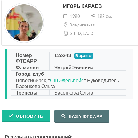
ИГОРЬ КАРАЕВ
1980
182 cм.
Владикавказ
ST:
D
, LA:
D
Номер
126243
В архиве
ФТСАРР
Фамилия
Чугрей Эвелина
Город, клуб
Новосибирск, "
СШ Эдельвейс
", Руководитель:
Басенкова Ольга
Тренеры
Басенкова Ольга
.
ОБНОВИТЬ
БАЗА ФТСАРР
Результаты соревнований: