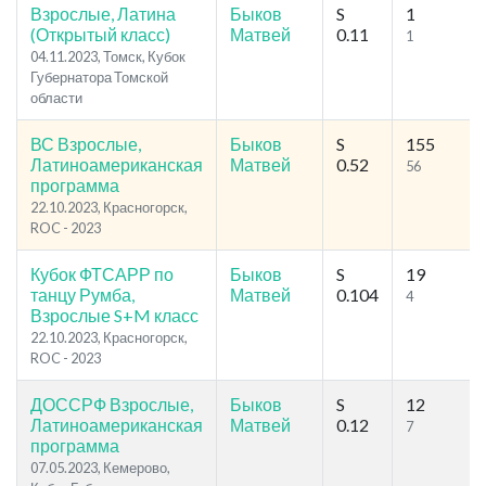
Взрослые, Латина
Быков
S
1
(Открытый класс)
Матвей
0.11
1
04.11.2023, Томск, Кубок
Губернатора Томской
области
ВС Взрослые,
Быков
S
155
Латиноамериканская
Матвей
0.52
56
программа
22.10.2023, Красногорск,
ROC - 2023
Кубок ФТСАРР по
Быков
S
19
танцу Румба,
Матвей
0.104
4
Взрослые S+M класс
22.10.2023, Красногорск,
ROC - 2023
ДОССРФ Взрослые,
Быков
S
12
Латиноамериканская
Матвей
0.12
7
программа
07.05.2023, Кемерово,