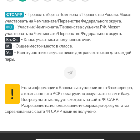
-
Прошел отбор на Чемпионат/Первенство России. Может
ФТСАРР
участвовать на Чемпионате/Первенстве Федерального округа.
-
Участник Чемпионата/Первенства субьекта РФ. Может
ФО
участвовать на Чемпионате/Первенстве Федерального округа.
-
Класс участника и полученные очки.
Кл. Оч.
-
Общее место и место в классе.
М.
-
Всего участников и участников для расчета очков для каждой
Уч.
пары.
Если информации о Вашем выступлении нет в базе сервера,
!
это означает что РСК не загрузило результаты к нам в базу.
Все результаты следует смотреть на сайте ФТСАРР.
Разрешение на использование информации о результатах
соревнований с сайта ФТСАРР нами не получено.