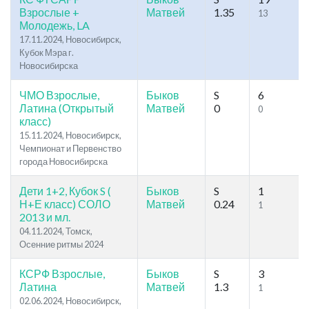
Взрослые +
Матвей
1.35
13
Молодежь, LA
17.11.2024, Новосибирск,
Кубок Мэра г.
Новосибирска
ЧМО Взрослые,
Быков
S
6
Латина (Открытый
Матвей
0
0
класс)
15.11.2024, Новосибирск,
Чемпионат и Первенство
города Новосибирска
Дети 1+2, Кубок S (
Быков
S
1
Н+Е класс) СОЛО
Матвей
0.24
1
2013 и мл.
04.11.2024, Томск,
Осенние ритмы 2024
КСРФ Взрослые,
Быков
S
3
Латина
Матвей
1.3
1
02.06.2024, Новосибирск,