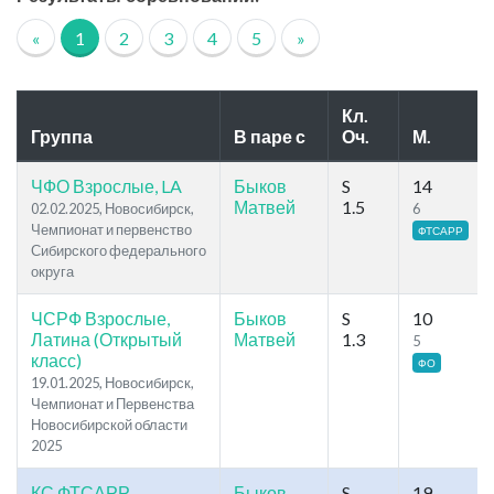
«
1
2
3
4
5
»
Кл.
Группа
В паре с
Оч.
М.
ЧФО Взрослые, LA
Быков
S
14
Матвей
1.5
02.02.2025, Новосибирск,
6
Чемпионат и первенство
ФТСАРР
Сибирского федерального
округа
ЧСРФ Взрослые,
Быков
S
10
Латина (Открытый
Матвей
1.3
5
класс)
ФО
19.01.2025, Новосибирск,
Чемпионат и Первенства
Новосибирской области
2025
КС ФТСАРР
Быков
S
19