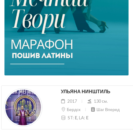
УЛЬЯНА НИНШТИЛЬ
2017
130 cм.
Бердск
Шаг Вперед
ST:
E
, LA:
E