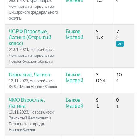
28.01.2024, Красноярск,
4
Чемпионат и первенство
Сибирского федерального
округа
ЧСРФ Взрослые,
Быков
S
7
Латина (Открытый
Матвей
1.3
2
класс)
ФО
21.01.2024, Новосибирск,
Чемпионат и первенство
Новосибирской области
Взрослые, Латина
Быков
S
10
Матвей
0.24
12.11.2023, Новосибирск,
4
Кубок Мэра Новосибирска
ЧМО Взрослые,
Быков
S
8
Латина
Матвей
1
1
10.11.2023, Новосибирск,
Закрытый Чемпионат и
Первенство города
Новосибирска