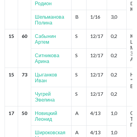
Родион
Da
Ки
Шельманова
B
1/16
3,0
Полина
15
60
Сабынин
S
12/17
0,2
Кр
Артем
Це
Ме
Зо
Ситникова
S
12/17
0,2
Ак
Арина
15
73
Цыганков
S
12/17
0,2
Но
Иван
"Э
Ба
Чугрей
S
12/17
0,2
Эвелина
17
50
Новицкий
A
4/13
1,0
Ом
Леонид
Ти
Гр
Широковская
A
4/13
1,0