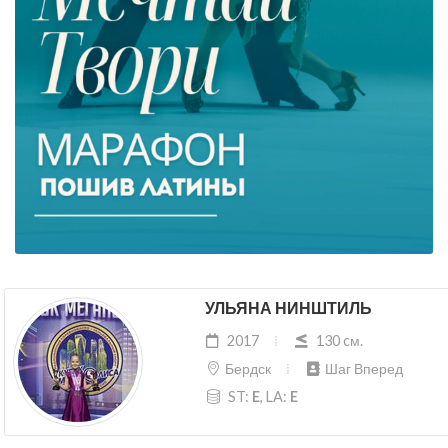
УЛЬЯНА НИНШТИЛЬ
2017
130 cм.
Бердск
Шаг Вперед
ST:
E
, LA:
E