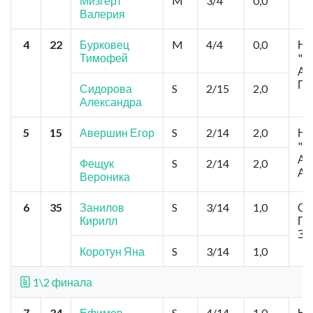
Мизгерт
M
3/4
0,0
Валерия
4
22
Бурковец
M
4/4
0,0
Но
Тимофей
"А
Ак
Го
Сидорова
S
2/15
2,0
Александра
5
15
Авершин Егор
S
2/14
2,0
Но
"Р
Ав
Фещук
S
2/14
2,0
Ав
Вероника
6
35
Занилов
S
3/14
1,0
Ом
Кирилл
Пр
За
Коротун Яна
S
3/14
1,0
1\2 финала
7
34
Ефимов
S
4/14
1,0
Но