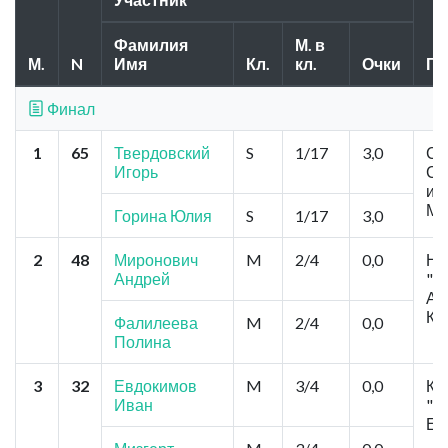
Фамилия
М. в
М.
N
Имя
Кл.
кл.
Очки
Го
Финал
1
65
Твердовский
S
1/17
3,0
Се
Игорь
С
им
Ма
Горина Юлия
S
1/17
3,0
2
48
Миронович
M
2/4
0,0
Но
Андрей
"К
Ан
Ко
Фалилеева
M
2/4
0,0
Полина
3
32
Евдокимов
M
3/4
0,0
Кр
Иван
"Ф
Ев