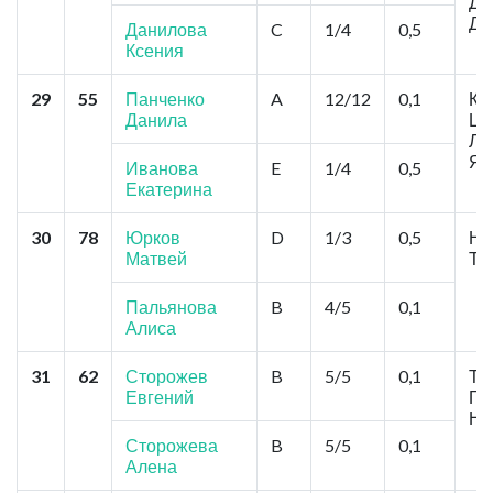
Да
Да
Данилова
C
1/4
0,5
Ксения
29
55
Панченко
A
12/12
0,1
Кр
Данила
Це
Ло
Яц
Иванова
E
1/4
0,5
Екатерина
30
78
Юрков
D
1/3
0,5
Но
Матвей
То
Пальянова
B
4/5
0,1
Алиса
31
62
Сторожев
B
5/5
0,1
То
Евгений
Га
Но
Сторожева
B
5/5
0,1
Алена