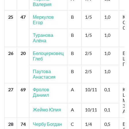
Валерия
25
47
Меркулов
B
1/5
1,0
Кр
Егор
Са
См
Туранова
B
1/5
1,0
Алёна
26
20
Белоцерковец
B
2/5
1,0
Ба
Глеб
Ши
Пр
Паутова
B
2/5
1,0
Анастасия
27
69
Фролов
A
10/11
0,1
Кр
Даниил
Це
Ме
Зо
Жеймо Юлия
A
10/11
0,1
Ак
28
74
Чербу Богдан
C
1/4
0,5
Ба