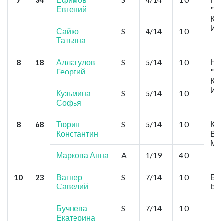
Евгений
"К
Ко
Ив
Сайко
S
4/14
1,0
Татьяна
8
18
Аллагулов
S
5/14
1,0
Но
Георгий
"К
Ко
Ив
Кузьмина
S
5/14
1,0
Софья
8
68
Тюрин
S
5/14
1,0
Кр
Константин
Вя
Ма
Маркова Анна
A
1/19
4,0
10
23
Вагнер
S
7/14
1,0
Ба
Савелий
Ва
Бучнева
S
7/14
1,0
Екатерина