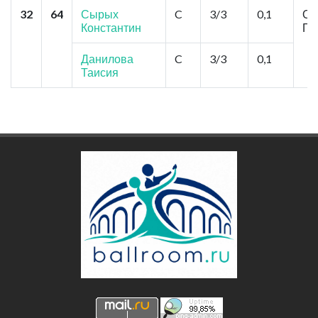
32
64
Сырых
C
3/3
0,1
Ом
Константин
Гр
Данилова
C
3/3
0,1
Таисия