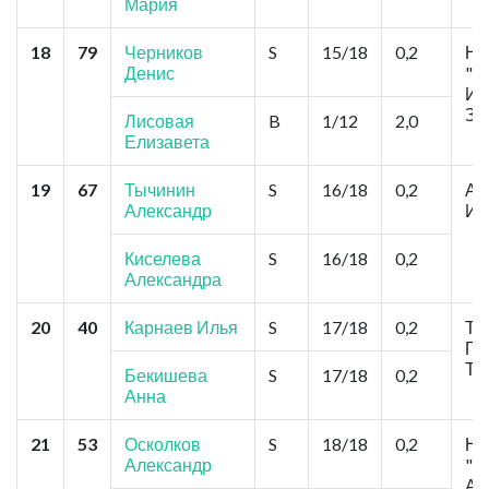
Мария
18
79
Черников
S
15/18
0,2
Но
Денис
"К
Ив
За
Лисовая
B
1/12
2,0
Елизавета
19
67
Тычинин
S
16/18
0,2
Ач
Александр
Ис
Киселева
S
16/18
0,2
Александра
20
40
Карнаев Илья
S
17/18
0,2
То
Гл
Тр
Бекишева
S
17/18
0,2
Анна
21
53
Осколков
S
18/18
0,2
Но
Александр
"К
Ан