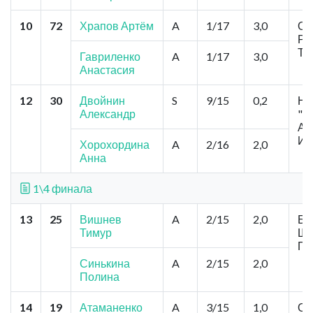
10
72
Храпов Артём
A
1/17
3,0
Омс
Ре
Тю
Гавриленко
A
1/17
3,0
Анастасия
12
30
Двойнин
S
9/15
0,2
Но
Александр
"К
Ан
Ив
Хорохордина
A
2/16
2,0
Анна
1\4 финала
13
25
Вишнев
A
2/15
2,0
Ба
Тимур
Ши
Пр
Синькина
A
2/15
2,0
Полина
14
19
Атаманенко
A
3/15
1,0
Ом