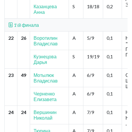
За
Казанцева
S
18/18
0,2
Анна
1\8 финала
22
26
Воротилин
A
5/9
0,1
Но
Владислав
"М
Пу
Пу
Кузнецова
S
19/19
0,1
Дарья
23
49
Мотылюк
A
6/9
0,1
Ом
Владислав
Ша
Ша
Черненко
A
6/9
0,1
Елизавета
24
24
Вершинин
A
7/9
0,1
Но
Николай
Не
, 
Тюрина
A
7/9
0,1