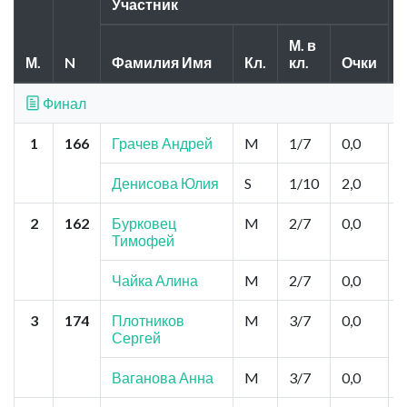
Участник
М. в
Г
М.
N
Фамилия Имя
Кл.
кл.
Очки
Финал
1
166
Грачев Андрей
M
1/7
0,0
Денисова Юлия
S
1/10
2,0
2
162
Бурковец
M
2/7
0,0
Тимофей
"
Чайка Алина
M
2/7
0,0
3
174
Плотников
M
3/7
0,0
Сергей
Ваганова Анна
M
3/7
0,0