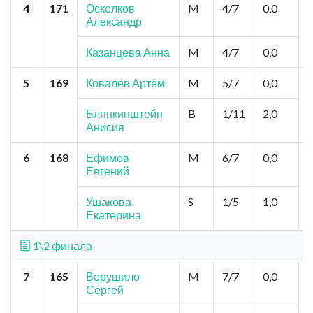
4
171
Осколков
M
4/7
0,0
Александр
Казанцева Анна
M
4/7
0,0
5
169
Ковалёв Артём
M
5/7
0,0
Блянкинштейн
B
1/11
2,0
Анисия
6
168
Ефимов
M
6/7
0,0
Евгений
Ушакова
S
1/5
1,0
Екатерина
1\2 финала
7
165
Ворушило
M
7/7
0,0
Сергей
З