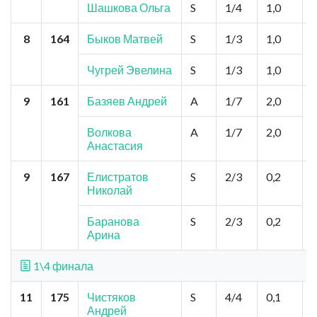
Шашкова Ольга
S
1/4
1,0
8
164
Быков Матвей
S
1/3
1,0
Чугрей Эвелина
S
1/3
1,0
9
161
Базяев Андрей
A
1/7
2,0
Волкова
A
1/7
2,0
Анастасия
9
167
Елистратов
S
2/3
0,2
Николай
Баранова
S
2/3
0,2
Арина
1\4 финала
11
175
Чистяков
S
4/4
0,1
Андрей