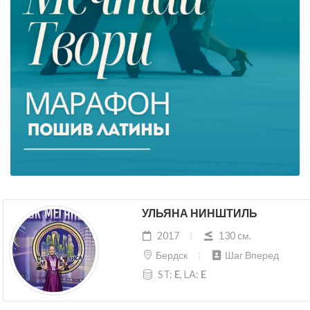
УЛЬЯНА НИНШТИЛЬ
2017
130 cм.
Бердск
Шаг Вперед
ST:
E
, LA:
E