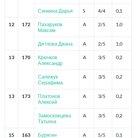
Синкина Дарья
S
4/4
0,1
12
172
Пахаруков
A
2/5
1,0
Максим
Дятлова Диана
A
2/5
1,0
13
170
Крючков
A
3/5
0,2
Александр
Ч
Сапежук
A
3/5
0,2
Серафима
13
173
Платонов
A
3/5
0,2
Алексей
Замосковцева
A
3/5
0,2
Татьяна
15
163
Бурягин
A
5/5
0,1