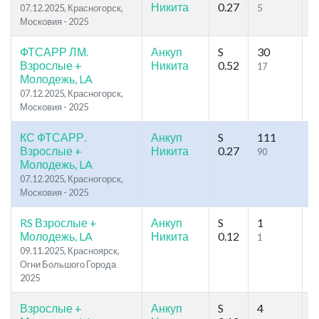
Никита
0.27
07.12.2025, Красногорск,
5
8
Московия - 2025
ФТСАРР ЛМ.
Анкуп
S
30
6
Взрослые +
Никита
0.52
17
2
Молодежь, LA
07.12.2025, Красногорск,
Московия - 2025
КС ФТСАРР.
Анкуп
S
111
2
Взрослые +
Никита
0.27
90
1
Молодежь, LA
07.12.2025, Красногорск,
Московия - 2025
RS Взрослые +
Анкуп
S
1
1
Молодежь, LA
Никита
0.12
1
1
09.11.2025, Красноярск,
Огни Большого Города
2025
Взрослые +
Анкуп
S
4
1