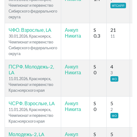
Чемпионат и первенство
ФТСАРР
Сибирского федерального
округа
ЧФО. Взрослые, LA
Анкуп
S
21
3
Никита
0.3
30.01.2026, Красноярск,
11
1
Чемпионат и первенство
Сибирского федерального
округа
ПСРФ. Молодежь-2,
Анкуп
S
4
1
LA
Никита
0
3
3
11.01.2026, Красноярск,
ФО
Чемпионат и первенство
Красноярского края
ЧСРФ. Взрослые, LA
Анкуп
S
5
1
Никита
0
11.01.2026, Красноярск,
2
3
Чемпионат и первенство
ФО
Красноярского края
Молодежь-2, LA
Анкуп
S
5
3