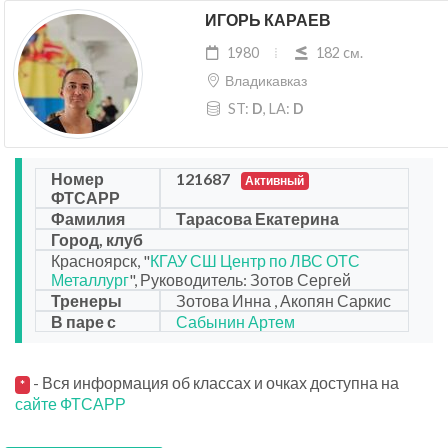
ИГОРЬ КАРАЕВ
1980
182 cм.
Владикавказ
ST:
D
, LA:
D
Номер
121687
Активный
ФТСАРР
Фамилия
Тарасова Екатерина
Город, клуб
Красноярск, "
КГАУ СШ Центр по ЛВС ОТС
Металлург
", Руководитель: Зотов Сергей
Тренеры
Зотова Инна , Акопян Саркис
В паре с
Сабынин Артем
- Вся информация об классах и очках доступна на
*
сайте ФТСАРР