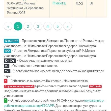
Никита
0.52
05.04.2025, Москва,
58
6
Чемпионат и Первенства
России 2025
«
1
2
3
4
5
»
-
Прошел отбор на Чемпионат/Первенство России. Может
ФТСАРР
участвовать на Чемпионате/Первенстве Федерального округа.
-
Участник Чемпионата/Первенства субьекта РФ. Может
ФО
участвовать на Чемпионате/Первенстве Федерального округа.
-
Класс участника и полученные очки.
Кл. Оч.
-
Общее место и место в классе.
М.
-
Всего участников и участников для расчета очков для каждой
Уч.
пары.
-
Рейтинговые очки сайта Ballroom.ru. Начисляются за
*
в рейтинговых группах за последние
.
5 лучших выступлений
160 дней
Под значением указываются рейтинг, в котором данный результат
учитывается.
-
Очки Всероссийского рейтинга ФТСАРР согласно
положению о
*
рейтинге спортивных пар ФТСАРР
. Дает право на пропуск туров на
ближайших Чемпионатах и Первенствах России. Финалисты и призеры