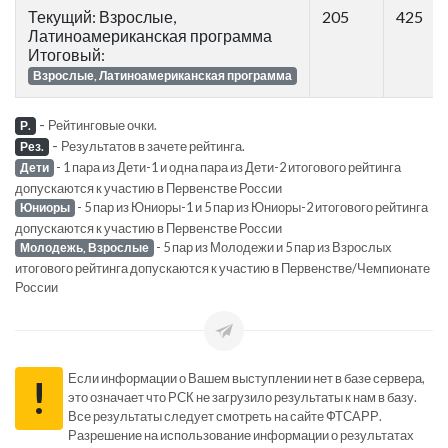
Текущий: Взрослые,
205
425
Латиноамериканская программа
Итоговый:
Взрослые, Латиноамериканская программа
-
Рейтинговые очки.
Р.
-
Результатов в зачете рейтинга.
Рез.
- 1 пара из Дети-1 и одна пара из Дети-2 итогового рейтинга
Дети
допускаются к участию в Первенстве России
- 5 пар из Юниоры-1 и 5 пар из Юниоры-2 итогового рейтинга
Юниоры
допускаются к участию в Первенстве России
- 5 пар из Молодежи и 5 пар из Взрослых
Молодежь, Взрослые
итогового рейтинга допускаются к участию в Первенстве/Чемпионате
России
Если информации о Вашем выступлении нет в базе сервера,
!
это означает что РСК не загрузило результаты к нам в базу.
Все результаты следует смотреть на сайте ФТСАРР.
Разрешение на использование информации о результатах