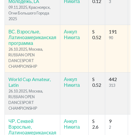
Молодежь, LA
Никита
0.12
3
4
09.11.2025, Красноярск,
Огни Большого Города
2025
ВС. Взрослые,
Анкуп
S
191
2
Латиноамериканская
Никита
0.52
90
1
программа
26.10.2025, Москва,
RUSSIAN OPEN
DANCESPORT
CHAMPIONSHIP
World Cup Amateur,
Анкуп
S
442
7
Latin
Никита
0.52
313
3
26.10.2025, Москва,
RUSSIAN OPEN
DANCESPORT
CHAMPIONSHIP
ЧР. Секвей
Анкуп
S
9
1
Взрослые,
Никита
2.6
2
5
Латиноамериканская