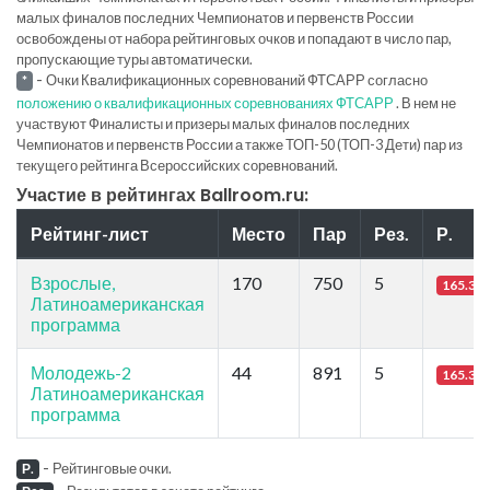
малых финалов последних Чемпионатов и первенств России
освобождены от набора рейтинговых очков и попадают в число пар,
пропускающие туры автоматически.
-
Очки Квалификационных соревнований ФТСАРР согласно
*
положению о квалификационных соревнованиях ФТСАРР
. В нем не
участвуют Финалисты и призеры малых финалов последних
Чемпионатов и первенств России а также ТОП-50 (ТОП-3 Дети) пар из
текущего рейтинга Всероссийских соревнований.
Участие в рейтингах Ballroom.ru:
Рейтинг-лист
Место
Пар
Рез.
Р.
Взрослые,
170
750
5
165.34
Латиноамериканская
программа
Молодежь-2
44
891
5
165.34
Латиноамериканская
программа
-
Рейтинговые очки.
Р.
-