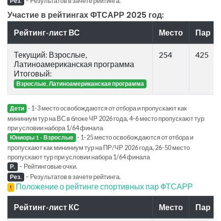
Результатов в зачете рейтинга.
Рез.
Участие в рейтингах ФТСАРР 2025 год:
Рейтинг-лист ВС
Место
Пар
Текущий: Взрослые,
254
425
Латиноамериканская программа
Итоговый:
Взрослые, Латиноамериканская программа
- 1-3 место освобождаются от отбора и пропускают как
Дети
мининиум тур на ВС в блоке ЧР 2026 года, 4-6 место пропускают тур
при условии набора 1/64 финала
- 1-25 место освобождаются от отбора и
Юниоры 1 - Взрослые
пропускают как мининиум тур на ПР/ЧР 2026 года, 26-50 место
пропускают тур при условии набора 1/64 финала
-
Рейтинговые очки.
Р.
-
Результатов в зачете рейтинга.
Рез.
Положение о рейтинге спортивных пар ФТСАРР
!
Рейтинг-лист КС
Место
Пар