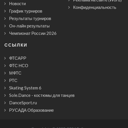
Новости
Конфиденциальность
График турниров
Результаты турниров
Он-лайн результаты
Чемпионат России 2026
CСЫЛКИ
ФТСАРР
ФТС НСО
МФТС
РТС
Skating System 6
Sole.Dance - костюмы для танцев
DanceSport.ru
РУСАДА Образование