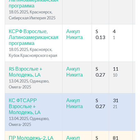
программа
18.05.2025, Красноярск,
Сибирская Империя 2025
КСРФ Взрослые,
Анкуп
S
4
6
Латиноамериканская
Никита
0.13
1
1
программа
18.05.2025, Красноярск,
Кубок Красноярского края
RS Взрослые +
Анкуп
S
11
7
Молодежь, LA
Никита
0.27
10
1
13.04.2025, Одинцово,
Омега-2025
КС ФТСАРР
Анкуп
S
31
2
Взрослые +
Никита
0.27
21
3
Молодежь, LA
13.04.2025, Одинцово,
Омега-2025
ПР Молодежь-2, LA
Анкуп
S
81
1