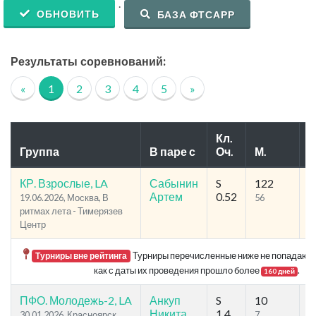
.
ОБНОВИТЬ
БАЗА ФТСАРР
Результаты соревнований:
«
1
2
3
4
5
»
Кл.
Группа
В паре с
Оч.
М.
У
КР. Взрослые, LA
Сабынин
S
122
1
Артем
0.52
19.06.2026, Москва, В
56
6
ритмах лета - Тимерязев
Центр
Турниры перечисленные ниже не попадают в
Турниры вне рейтинга
как с даты их проведения прошло более
.
160 дней
ПФО. Молодежь-2, LA
Анкуп
S
10
4
Никита
1.4
30.01.2026, Красноярск,
7
1