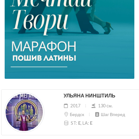
УЛЬЯНА НИНШТИЛЬ
2017
130 cм.
Бердск
Шаг Вперед
ST:
E
, LA:
E