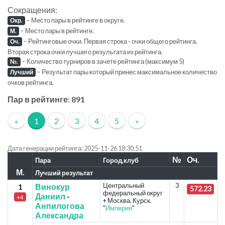
Сокращения:
-
Место пары в рейтинге в округе.
Окр.
-
Место пары в рейтинге.
М.
-
Рейтинговые очки. Первая строка - очки общего рейтинга.
Оч.
Вторая строка очки лучшего результата из рейтинга.
-
Количество турниров в зачете рейтинга (максимум 5)
№.
-
Результат пары который принес максимальное количество
Лучший
очков рейтинга.
Пар в рейтинге: 891
«
1
2
3
4
5
»
Дата генерации рейтинга: 2025-11-26 18:30:51
№
Оч.
Пара
Город,клуб
М.
Лучший результат
Центральный
3
1
Винокур
572.23
федеральный округ
Даниил
-
+4
+ Москва. Курск.
Анпилогова
"
Империя
"
Александра