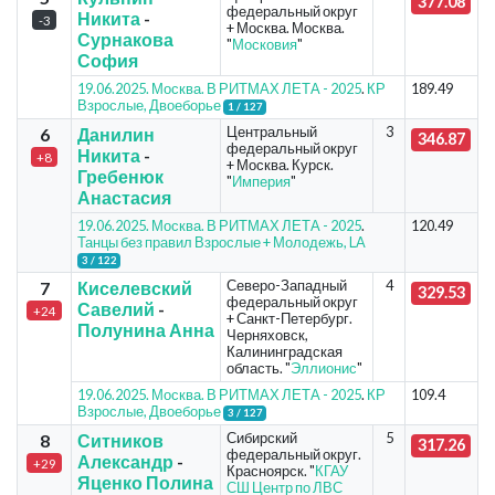
377.08
федеральный округ
Никита
-
-3
+ Москва. Москва.
Сурнакова
"
Московия
"
София
19.06.2025. Москва. В РИТМАХ ЛЕТА - 2025
.
КР
189.49
Взрослые, Двоеборье
1 / 127
Центральный
3
6
Данилин
346.87
федеральный округ
Никита
-
+8
+ Москва. Курск.
Гребенюк
"
Империя
"
Анастасия
19.06.2025. Москва. В РИТМАХ ЛЕТА - 2025
.
120.49
Танцы без правил Взрослые + Молодежь, LA
3 / 122
Северо-Западный
4
7
Киселевский
329.53
федеральный округ
Савелий
-
+24
+ Санкт-Петербург.
Полунина Анна
Черняховск,
Калининградская
область. "
Эллионис
"
19.06.2025. Москва. В РИТМАХ ЛЕТА - 2025
.
КР
109.4
Взрослые, Двоеборье
3 / 127
Сибирский
5
8
Ситников
317.26
федеральный округ.
Александр
-
+29
Красноярск. "
КГАУ
Яценко Полина
СШ Центр по ЛВС