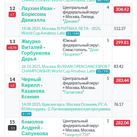
CHAMPIONSHIP
.
World Cup Amateur, Latin
64 / 791
Центральный
4
12
Лаухин Иван
-
304.42
федеральный округ
Борисова
+7
+ Москва. Липецк.
Даниэлла
"
Динамо
"
19.06.2025. Москва. В РИТМАХ ЛЕТА - 2025
.
112.27
World Cup Amateur, Latin
21 / 544
Южный
5
13
Жмурко
299.81
федеральный округ.
Виталий
-
+878
Севастополь. "
Дэнс
Горбункова
Проджект
"
Дарья
26.10.2025. Москва. RUSSIAN OPEN DANCESPORT
83.42
CHAMPIONSHIP
.
World Cup Amateur, Latin
53 / 791
Центральный
5
14
Черный
283.44
федеральный округ
Кирилл
-
+3
+ Москва. Москва.
Казанова
"
Галактика
"
Ксения
14.09.2025. Красногорск. Москва Осенняя
.
РС А.
76.17
RS Молодежь-2, Латиноамериканская программа
2 / 59
Центральный
5
15
Комолов
282.04
федеральный округ
Андрей
-
-11
+ Москва. Москва.
Сапункова
"
Танцклуб 726
"