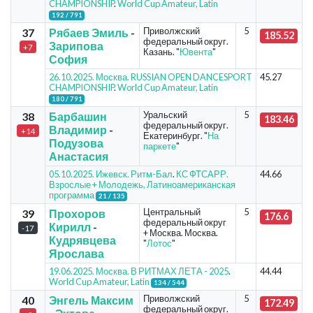
CHAMPIONSHIP
.
World Cup Amateur, Latin
192 / 791
Приволжский
5
37
Рябаев Эмиль
-
185.52
федеральный округ.
Зарипова
+7
Казань. "
Ювента
"
София
26.10.2025. Москва. RUSSIAN OPEN DANCESPORT
45.27
CHAMPIONSHIP
.
World Cup Amateur, Latin
180 / 791
Уральский
5
38
Барбашин
183.46
федеральный округ.
Владимир
-
+14
Екатеринбург. "
На
Подузова
паркете
"
Анастасия
05.10.2025. Ижевск. Ритм-Бал
.
КС ФТСАРР.
44.66
Взрослые + Молодежь, Латиноамериканская
программа
21 / 135
Центральный
5
39
Прохоров
176.6
федеральный округ
Кирилл
-
-17
+ Москва. Москва.
Кудрявцева
"
Лотос
"
Ярослава
19.06.2025. Москва. В РИТМАХ ЛЕТА - 2025
.
44.44
World Cup Amateur, Latin
134 / 544
Приволжский
5
40
Энгель Максим
172.49
федеральный округ.