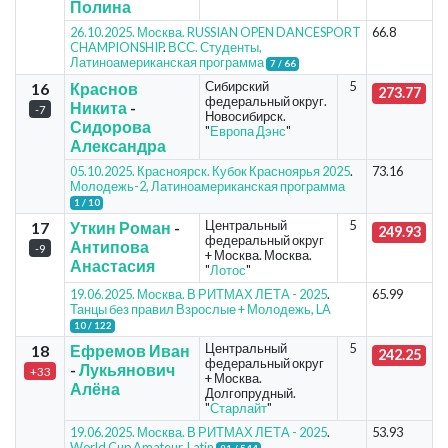
Полина
26.10.2025. Москва. RUSSIAN OPEN DANCESPORT
66.8
CHAMPIONSHIP
.
ВСС. Студенты,
Латиноамериканская программа
7 / 66
Сибирский
5
16
Краснов
273.77
федеральный округ.
Никита
-
-7
Новосибирск.
Сидорова
"
Европа Дэнс
"
Александра
05.10.2025. Красноярск. Кубок Красноярья 2025
.
73.16
Молодежь-2, Латиноамериканская программа
1 / 10
Центральный
5
17
Уткин Роман
-
249.93
федеральный округ
Антипова
-9
+ Москва. Москва.
Анастасия
"
Лотос
"
19.06.2025. Москва. В РИТМАХ ЛЕТА - 2025
.
65.99
Танцы без правил Взрослые + Молодежь, LA
10 / 122
Центральный
5
18
Ефремов Иван
242.25
федеральный округ
-
Лукьянович
+33
+ Москва.
Алёна
Долгопрудный.
"
Старлайт
"
19.06.2025. Москва. В РИТМАХ ЛЕТА - 2025
.
53.93
World Cup Amateur, Latin