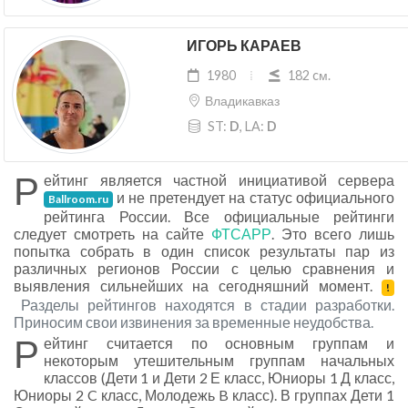
ИГОРЬ КАРАЕВ
1980
182 cм.
Владикавказ
ST:
D
, LA:
D
Р
ейтинг является частной инициативой сервера
и не претендует на статус официального
Ballroom.ru
рейтинга России. Все официальные рейтинги
следует смотреть на сайте
ФТСАРР
. Это всего лишь
попытка собрать в один список результаты пар из
различных регионов России с целью сравнения и
выявления сильнейших на сегодняшний момент.
!
Разделы рейтингов находятся в стадии разработки.
Приносим свои извинения за временные неудобства.
Р
ейтинг считается по основным группам и
некоторым утешительным группам начальных
классов (Дети 1 и Дети 2 Е класс, Юниоры 1 Д класс,
Юниоры 2 C класс, Молодежь B класс). В группах Дети 1