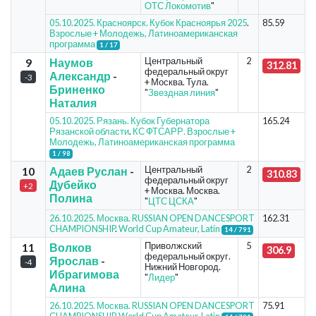
ОТС Локомотив
"
05.10.2025. Красноярск. Кубок Красноярья 2025
.
85.59
Взрослые + Молодежь, Латиноамериканская
программа
1 / 17
Центральный
2
9
Наумов
312.81
федеральный округ
Александр
-
-3
+ Москва. Тула.
Бриненко
"
Звездная линия
"
Наталия
05.10.2025. Рязань. Кубок Губернатора
165.24
Рязанской области
.
КС ФТСАРР. Взрослые +
Молодежь, Латиноамериканская программа
1 / 98
Центральный
2
10
Адаев Руслан
-
310.83
федеральный округ
Дубейко
+2
+ Москва. Москва.
Полина
"
ЦТС ЦСКА
"
26.10.2025. Москва. RUSSIAN OPEN DANCESPORT
162.31
CHAMPIONSHIP
.
World Cup Amateur, Latin
14 / 791
Приволжский
5
11
Волков
306.9
федеральный округ.
Ярослав
-
-4
Нижний Новгород.
Ибрагимова
"
Лидер
"
Алина
26.10.2025. Москва. RUSSIAN OPEN DANCESPORT
75.91