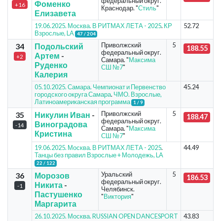
федеральный округ.
Фоменко
+16
Краснодар. "
Стиль
"
Елизавета
19.06.2025. Москва. В РИТМАХ ЛЕТА - 2025
.
КР
52.72
Взрослые, LA
47 / 204
Приволжский
5
34
Подольский
188.55
федеральный округ.
Артем
-
+2
Самара. "
Максима
Руденко
СШ №7
"
Калерия
05.10.2025. Самара. Чемпионат и Первенство
45.24
городского округа Самара
.
ЧМО. Взрослые,
Латиноамериканская программа
1 / 9
Приволжский
5
35
Никулин Иван
-
188.47
федеральный округ.
Виноградова
-14
Самара. "
Максима
Кристина
СШ №7
"
19.06.2025. Москва. В РИТМАХ ЛЕТА - 2025
.
44.49
Танцы без правил Взрослые + Молодежь, LA
22 / 122
Уральский
5
36
Морозов
186.53
федеральный округ.
Никита
-
-1
Челябинск.
Пастушенко
"
Виктория
"
Маргарита
26.10.2025. Москва. RUSSIAN OPEN DANCESPORT
43.83