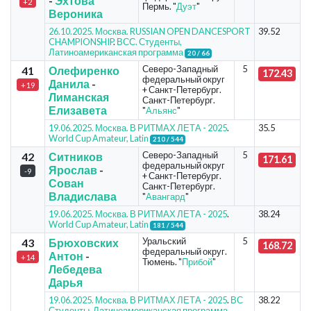
-
Эхтова
+2
Пермь. "
Дуэт
"
Вероника
26.10.2025. Москва. RUSSIAN OPEN DANCESPORT
39.52
CHAMPIONSHIP
.
ВСС. Студенты,
Латиноамериканская программа
20 / 66
Северо-Западный
5
41
Олефиренко
172.43
федеральный округ
Данила
-
+19
+ Санкт-Петербург.
Лиманская
Санкт-Петербург.
Елизавета
"
Альянс
"
19.06.2025. Москва. В РИТМАХ ЛЕТА - 2025
.
35.5
World Cup Amateur, Latin
210 / 544
Северо-Западный
5
42
Ситников
171.61
федеральный округ
Ярослав
-
-9
+ Санкт-Петербург.
Сован
Санкт-Петербург.
Владислава
"
Авангард
"
19.06.2025. Москва. В РИТМАХ ЛЕТА - 2025
.
38.24
World Cup Amateur, Latin
181 / 544
Уральский
5
43
Брюховских
168.72
федеральный округ.
Антон
-
+14
Тюмень. "
Прибой
"
Лебедева
Дарья
19.06.2025. Москва. В РИТМАХ ЛЕТА - 2025
.
ВС
38.22
Студенты, Латиноамериканская программа