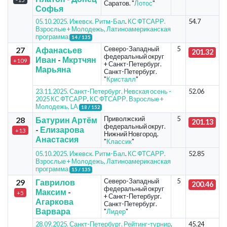
Саратов. "
Лотос
"
Софья
05.10.2025. Ижевск. Ритм-Бал
.
КС ФТСАРР.
54.7
Взрослые + Молодежь, Латиноамериканская
программа
14 / 135
Северо-Западный
5
27
Афанасьев
201.32
федеральный округ
Иван
-
Мкртчян
+109
+ Санкт-Петербург.
Марьяна
Санкт-Петербург.
"
Кристалл
"
23.11.2025. Санкт-Петербург. Невская осень -
52.06
2025 КС ФТСАРР
.
КС ФТСАРР. Взрослые +
Молодежь, LA
18 / 152
Приволжский
5
28
Батурин Артём
201.13
федеральный округ.
-
Елизарова
+13
Нижний Новгород.
Анастасия
"
Классик
"
05.10.2025. Ижевск. Ритм-Бал
.
КС ФТСАРР.
52.85
Взрослые + Молодежь, Латиноамериканская
программа
15 / 135
Северо-Западный
5
29
Гаврилов
200.46
федеральный округ
Максим
-
+5
+ Санкт-Петербург.
Агаркова
Санкт-Петербург.
Варвара
"
Лидер
"
28.09.2025. Санкт-Петербург. Рейтинг-турнир
.
45.24