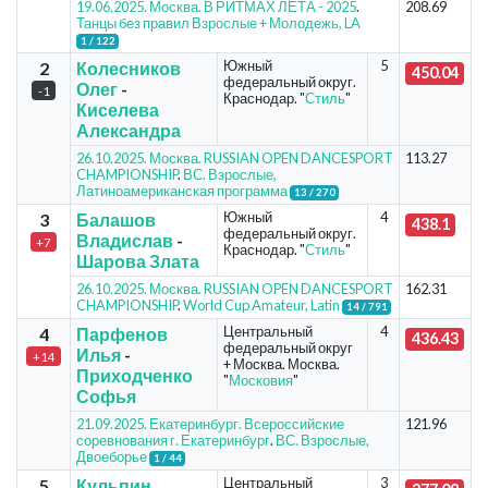
19.06.2025. Москва. В РИТМАХ ЛЕТА - 2025
.
208.69
Танцы без правил Взрослые + Молодежь, LA
1 / 122
Южный
5
2
Колесников
450.04
федеральный округ.
Олег
-
-1
Краснодар. "
Стиль
"
Киселева
Александра
26.10.2025. Москва. RUSSIAN OPEN DANCESPORT
113.27
CHAMPIONSHIP
.
ВС. Взрослые,
Латиноамериканская программа
13 / 270
Южный
4
3
Балашов
438.1
федеральный округ.
Владислав
-
+7
Краснодар. "
Стиль
"
Шарова Злата
26.10.2025. Москва. RUSSIAN OPEN DANCESPORT
162.31
CHAMPIONSHIP
.
World Cup Amateur, Latin
14 / 791
Центральный
4
4
Парфенов
436.43
федеральный округ
Илья
-
+14
+ Москва. Москва.
Приходченко
"
Московия
"
Софья
21.09.2025. Екатеринбург. Всероссийские
121.96
соревнования г. Екатеринбург
.
ВС. Взрослые,
Двоеборье
1 / 44
Центральный
3
5
Кульпин