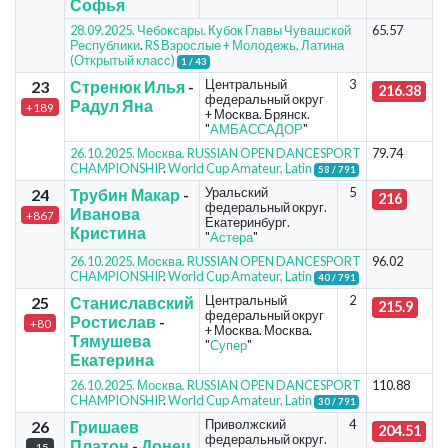
Софья
28.09.2025. Чебоксары. Кубок Главы Чувашской
65.57
Республики
.
RS Взрослые + Молодежь, Латина
(Открытый класс)
1 / 43
Центральный
3
23
Стренюк Илья
-
216.38
федеральный округ
Радул Яна
+189
+ Москва. Брянск.
"
АМБАССАДОР
"
26.10.2025. Москва. RUSSIAN OPEN DANCESPORT
79.74
CHAMPIONSHIP
.
World Cup Amateur, Latin
58 / 791
Уральский
5
24
Трубин Макар
-
216
федеральный округ.
Иванова
+867
Екатеринбург.
Кристина
"
Астера
"
26.10.2025. Москва. RUSSIAN OPEN DANCESPORT
96.02
CHAMPIONSHIP
.
World Cup Amateur, Latin
40 / 791
Центральный
2
25
Станиславский
215.9
федеральный округ
Ростислав
-
+80
+ Москва. Москва.
Тямушева
"
Супер
"
Екатерина
26.10.2025. Москва. RUSSIAN OPEN DANCESPORT
110.88
CHAMPIONSHIP
.
World Cup Amateur, Latin
30 / 791
Приволжский
4
26
Гришаев
204.51
федеральный округ.
Платон
-
Донец
-15