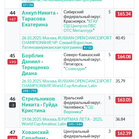
17 / 36
Сибирский
5
44
Анкуп Никита
-
165.34
федеральный округ.
Тарасова
+67
Красноярск. "
КГАУ
Екатерина
СШ Центр по ЛВС
ОТС Металлург
"
26.10.2025. Москва. RUSSIAN OPEN DANCESPORT
40.45
CHAMPIONSHIP
.
ЧР. Секвей Взрослые,
Латиноамериканская программа
9 / 12
Северо-Кавказский
5
45
Борблик
164.08
федеральный округ.
Даниил
-
+90
Пятигорск.
Терещенко
"
Созвездие
"
Диана
26.10.2025. Москва. RUSSIAN OPEN DANCESPORT
35.79
CHAMPIONSHIP
.
World Cup Amateur, Latin
288 / 791
Уральский
5
46
Стрельников
163.05
федеральный округ.
Никита
-
Гуйда
-3
Челябинск. "
СШ
Кристина
Вероника
"
19.06.2025. Москва. В РИТМАХ ЛЕТА - 2025
.
36.84
World Cup Amateur, Latin
195 / 544
Центральный
3
47
Хованский
162.39
федеральный округ
Серафим
-
+62