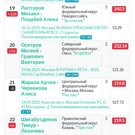
91 / 544
Южный
5
19
Лаптуров
240.3
федеральный округ.
Михаил
-
+128
Новороссийск.
Поцабей Алена
"
Эксклюзив
"
26.10.2025. Москва. RUSSIAN OPEN DANCESPORT
53.29
CHAMPIONSHIP
.
ВСС. Студенты,
Латиноамериканская программа
11 / 66
Сибирский
2
20
Осетров
232.14
федеральный округ.
Матвей
-
+54
Омск. "
BrightStar
"
Гракович
Виктория
19.06.2025. Москва. В РИТМАХ ЛЕТА - 2025
.
121.26
World Cup Amateur, Latin
18 / 544
Центральный
3
21
Жарков Артем
-
219.8
федеральный округ
Черенкова
-8
+ Москва. Москва.
Алиса
"
Респект
"
14.09.2025. Красногорск. Москва Осенняя
.
РС А.
107.72
RS Молодежь-2, Латиноамериканская программа
1 / 59
Приволжский
5
22
Шигабутдинов
219.5
федеральный округ.
Тимур
-
+4
Казань. "
Престиж
"
Лихачева