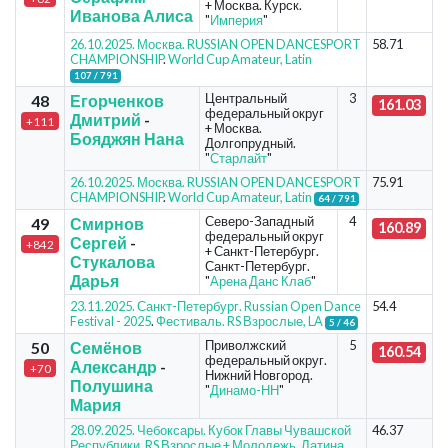
+ Москва. Курск.
Иванова Алиса
"
Империя
"
26.10.2025. Москва. RUSSIAN OPEN DANCESPORT
58.71
CHAMPIONSHIP
.
World Cup Amateur, Latin
107 / 791
Центральный
3
48
Егорченков
161.03
федеральный округ
Дмитрий
-
+111
+ Москва.
Бояджян Нана
Долгопрудный.
"
Старлайт
"
26.10.2025. Москва. RUSSIAN OPEN DANCESPORT
75.91
CHAMPIONSHIP
.
World Cup Amateur, Latin
64 / 791
Северо-Западный
4
49
Смирнов
160.89
федеральный округ
Сергей
-
+842
+ Санкт-Петербург.
Стукалова
Санкт-Петербург.
Дарья
"
Арена Данс Клаб
"
23.11.2025. Санкт-Петербург. Russian Open Dance
54.4
Festival - 2025
.
Фестиваль. RS Взрослые, LA
5 / 46
Приволжский
5
50
Семёнов
160.54
федеральный округ.
Александр
-
+70
Нижний Новгород.
Полушина
"
Динамо-НН
"
Мария
28.09.2025. Чебоксары. Кубок Главы Чувашской
46.37
Республики
.
RS Взрослые + Молодежь, Латина