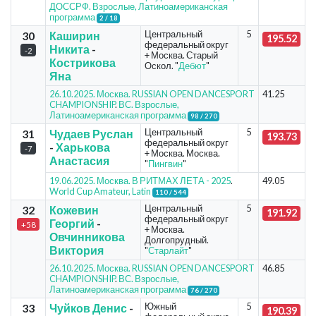
ДОССРФ. Взрослые, Латиноамериканская
программа
2 / 18
Центральный
5
30
Каширин
195.52
федеральный округ
Никита
-
-2
+ Москва. Старый
Кострикова
Оскол. "
Дебют
"
Яна
26.10.2025. Москва. RUSSIAN OPEN DANCESPORT
41.25
CHAMPIONSHIP
.
ВС. Взрослые,
Латиноамериканская программа
98 / 270
Центральный
5
31
Чудаев Руслан
193.73
федеральный округ
-
Харькова
-7
+ Москва. Москва.
Анастасия
"
Пингвин
"
19.06.2025. Москва. В РИТМАХ ЛЕТА - 2025
.
49.05
World Cup Amateur, Latin
110 / 544
Центральный
5
32
Кожевин
191.92
федеральный округ
Георгий
-
+58
+ Москва.
Овчинникова
Долгопрудный.
Виктория
"
Старлайт
"
26.10.2025. Москва. RUSSIAN OPEN DANCESPORT
46.85
CHAMPIONSHIP
.
ВС. Взрослые,
Латиноамериканская программа
76 / 270
Южный
5
33
Чуйков Денис
-
190.39