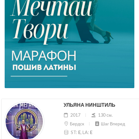
УЛЬЯНА НИНШТИЛЬ
2017
130 cм.
Бердск
Шаг Вперед
ST:
E
, LA:
E