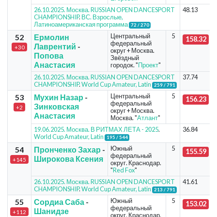
26.10.2025. Москва. RUSSIAN OPEN DANCESPORT
48.13
CHAMPIONSHIP
.
ВС. Взрослые,
Латиноамериканская программа
72 / 270
Центральный
5
52
Ермолин
158.32
федеральный
Лаврентий
-
+30
округ + Москва.
Попова
Звёздный
Анастасия
городок. "
Проект
"
26.10.2025. Москва. RUSSIAN OPEN DANCESPORT
37.74
CHAMPIONSHIP
.
World Cup Amateur, Latin
259 / 791
Центральный
5
53
Мухин Назар
-
156.23
федеральный
Зинковская
+2
округ + Москва.
Анастасия
Москва. "
Атлант
"
19.06.2025. Москва. В РИТМАХ ЛЕТА - 2025
.
36.84
World Cup Amateur, Latin
195 / 544
Южный
5
54
Пронченко Захар
-
155.59
федеральный
Широкова Ксения
+145
округ. Краснодар.
"
Red Fox
"
26.10.2025. Москва. RUSSIAN OPEN DANCESPORT
41.61
CHAMPIONSHIP
.
World Cup Amateur, Latin
213 / 791
Южный
5
55
Сордиа Саба
-
153.02
федеральный
Шанидзе
+112
округ. Краснодар.