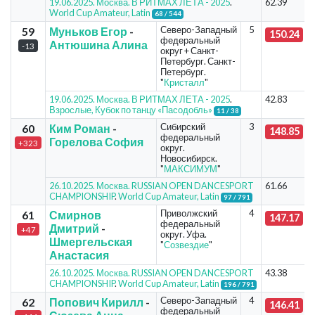
19.06.2025. Москва. В РИТМАХ ЛЕТА - 2025
.
62.39
World Cup Amateur, Latin
68 / 544
Северо-Западный
5
59
Муньков Егор
-
150.24
федеральный
Антюшина Алина
-13
округ + Санкт-
Петербург. Санкт-
Петербург.
"
Кристалл
"
19.06.2025. Москва. В РИТМАХ ЛЕТА - 2025
.
42.83
Взрослые, Кубок по танцу «Пасодобль»
11 / 38
Сибирский
3
60
Ким Роман
-
148.85
федеральный
Горелова София
+323
округ.
Новосибирск.
"
МАКСИМУМ
"
26.10.2025. Москва. RUSSIAN OPEN DANCESPORT
61.66
CHAMPIONSHIP
.
World Cup Amateur, Latin
97 / 791
Приволжский
4
61
Смирнов
147.17
федеральный
Дмитрий
-
+47
округ. Уфа.
Шмергельская
"
Созвездие
"
Анастасия
26.10.2025. Москва. RUSSIAN OPEN DANCESPORT
43.38
CHAMPIONSHIP
.
World Cup Amateur, Latin
196 / 791
Северо-Западный
4
62
Попович Кирилл
-
146.41
федеральный