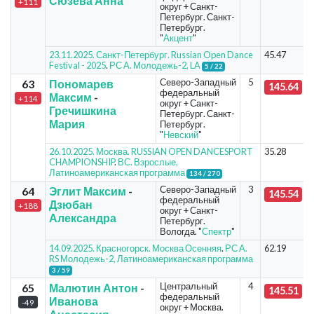
Сюзева Анна
+111
округ + Санкт-
Петербург. Санкт-
Петербург.
"
Акцент
"
23.11.2025. Санкт-Петербург. Russian Open Dance
45.47
Festival - 2025
.
РС А. Молодежь-2, LA
5 / 22
Северо-Западный
5
63
Пономарев
145.64
федеральный
Максим
-
+114
округ + Санкт-
Гречишкина
Петербург. Санкт-
Мария
Петербург.
"
Невский
"
26.10.2025. Москва. RUSSIAN OPEN DANCESPORT
35.28
CHAMPIONSHIP
.
ВС. Взрослые,
Латиноамериканская программа
134 / 270
Северо-Западный
3
64
Эглит Максим
-
145.54
федеральный
Дзюбан
+188
округ + Санкт-
Александра
Петербург.
Вологда. "
Спектр
"
14.09.2025. Красногорск. Москва Осенняя
.
РС А.
62.19
RS Молодежь-2, Латиноамериканская программа
3 / 59
Центральный
4
65
Малютин Антон
-
145.51
федеральный
Иванова
-49
округ + Москва.