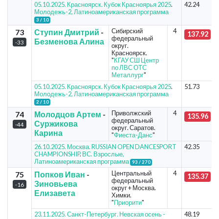
05.10.2025. Красноярск. Кубок Красноярья 2025
.
42.24
Молодежь-2, Латиноамериканская программа
3 / 10
Сибирский
4
73
Ступин Дмитрий
-
137.92
федеральный
Безменова Алина
-33
округ.
Красноярск.
"
КГАУ СШ Центр
по ЛВС ОТС
Металлург
"
05.10.2025. Красноярск. Кубок Красноярья 2025
.
51.73
Молодежь-2, Латиноамериканская программа
2 / 10
Приволжский
4
74
Молодцов Артем
-
135.96
федеральный
Суржикова
-44
округ. Саратов.
Карина
"
Фиеста-Данс
"
26.10.2025. Москва. RUSSIAN OPEN DANCESPORT
42.35
CHAMPIONSHIP
.
ВС. Взрослые,
Латиноамериканская программа
93 / 270
Центральный
4
75
Попков Иван
-
135.37
федеральный
Зиновьева
-16
округ + Москва.
Елизавета
Химки.
"
Приорити
"
23.11.2025. Санкт-Петербург. Невская осень -
48.19