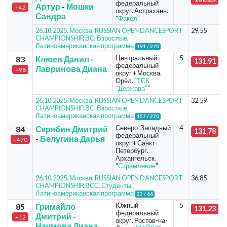
федеральный
Артур
-
Мошки
+42
округ. Астрахань.
Сандра
"
Факел
"
26.10.2025. Москва. RUSSIAN OPEN DANCESPORT
29.55
CHAMPIONSHIP
.
ВС. Взрослые,
Латиноамериканская программа
191 / 270
Центральный
5
83
Клюев Данил
-
131.91
федеральный
Лавринова Диана
+98
округ + Москва.
Орёл. "
ТСК
"Держава"
"
26.10.2025. Москва. RUSSIAN OPEN DANCESPORT
32.59
CHAMPIONSHIP
.
ВС. Взрослые,
Латиноамериканская программа
157 / 270
Северо-Западный
4
84
Скрябин Дмитрий
131.78
федеральный
-
Белугина Дарья
+470
округ + Санкт-
Петербург.
Архангельск.
"
Стремление
"
26.10.2025. Москва. RUSSIAN OPEN DANCESPORT
36.85
CHAMPIONSHIP
.
ВСС. Студенты,
Латиноамериканская программа
23 / 66
Южный
5
85
Гримайло
131.23
федеральный
Дмитрий
-
+12
округ. Ростов-на-
Наумова Диана