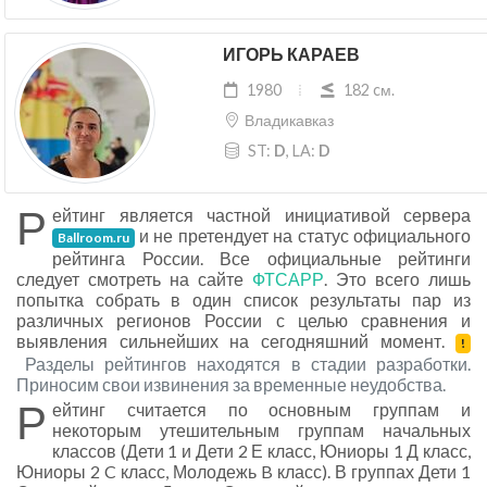
ИГОРЬ КАРАЕВ
1980
182 cм.
Владикавказ
ST:
D
, LA:
D
Р
ейтинг является частной инициативой сервера
и не претендует на статус официального
Ballroom.ru
рейтинга России. Все официальные рейтинги
следует смотреть на сайте
ФТСАРР
. Это всего лишь
попытка собрать в один список результаты пар из
различных регионов России с целью сравнения и
выявления сильнейших на сегодняшний момент.
!
Разделы рейтингов находятся в стадии разработки.
Приносим свои извинения за временные неудобства.
Р
ейтинг считается по основным группам и
некоторым утешительным группам начальных
классов (Дети 1 и Дети 2 Е класс, Юниоры 1 Д класс,
Юниоры 2 C класс, Молодежь B класс). В группах Дети 1