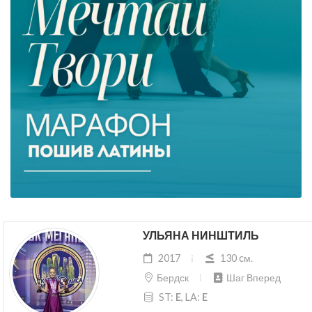
УЛЬЯНА НИНШТИЛЬ
2017
130 cм.
Бердск
Шаг Вперед
ST:
E
, LA:
E