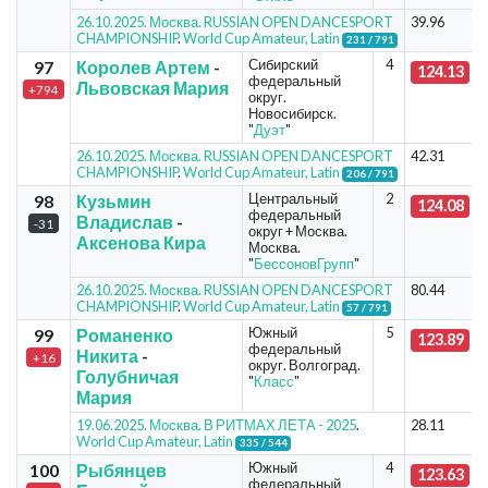
26.10.2025. Москва. RUSSIAN OPEN DANCESPORT
39.96
CHAMPIONSHIP
.
World Cup Amateur, Latin
231 / 791
Сибирский
4
97
Королев Артем
-
124.13
федеральный
Львовская Мария
+794
округ.
Новосибирск.
"
Дуэт
"
26.10.2025. Москва. RUSSIAN OPEN DANCESPORT
42.31
CHAMPIONSHIP
.
World Cup Amateur, Latin
206 / 791
Центральный
2
98
Кузьмин
124.08
федеральный
Владислав
-
-31
округ + Москва.
Аксенова Кира
Москва.
"
БессоновГрупп
"
26.10.2025. Москва. RUSSIAN OPEN DANCESPORT
80.44
CHAMPIONSHIP
.
World Cup Amateur, Latin
57 / 791
Южный
5
99
Романенко
123.89
федеральный
Никита
-
+16
округ. Волгоград.
Голубничая
"
Класс
"
Мария
19.06.2025. Москва. В РИТМАХ ЛЕТА - 2025
.
28.11
World Cup Amateur, Latin
335 / 544
Южный
4
100
Рыбянцев
123.63
федеральный