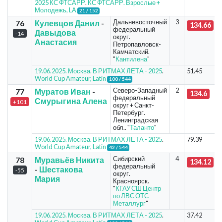
2025 КС ФТСАРР
.
КС ФТСАРР. Взрослые +
Молодежь, LA
21 / 152
Дальневосточный
3
76
Кулевцов Данил
-
134.66
федеральный
Давыдова
-14
округ.
Анастасия
Петропавловск-
Камчатский.
"
Кантилена
"
19.06.2025. Москва. В РИТМАХ ЛЕТА - 2025
.
51.45
World Cup Amateur, Latin
100 / 544
Северо-Западный
2
77
Муратов Иван
-
134.6
федеральный
Смурыгина Алена
+101
округ + Санкт-
Петербург.
Ленинградская
обл.. "
Таланто
"
19.06.2025. Москва. В РИТМАХ ЛЕТА - 2025
.
79.39
World Cup Amateur, Latin
42 / 544
Сибирский
4
78
Муравьёв Никита
134.12
федеральный
-
Шестакова
-55
округ.
Мария
Красноярск.
"
КГАУ СШ Центр
по ЛВС ОТС
Металлург
"
19.06.2025. Москва. В РИТМАХ ЛЕТА - 2025
.
37.42