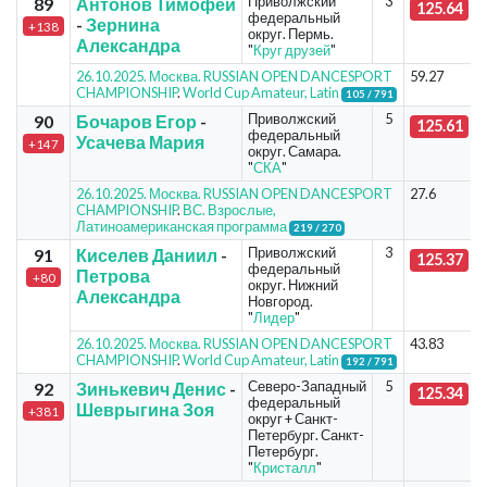
Приволжский
3
89
Антонов Тимофей
125.64
федеральный
-
Зернина
+138
округ. Пермь.
Александра
"
Круг друзей
"
26.10.2025. Москва. RUSSIAN OPEN DANCESPORT
59.27
CHAMPIONSHIP
.
World Cup Amateur, Latin
105 / 791
Приволжский
5
90
Бочаров Егор
-
125.61
федеральный
Усачева Мария
+147
округ. Самара.
"
СКА
"
26.10.2025. Москва. RUSSIAN OPEN DANCESPORT
27.6
CHAMPIONSHIP
.
ВС. Взрослые,
Латиноамериканская программа
219 / 270
Приволжский
3
91
Киселев Даниил
-
125.37
федеральный
Петрова
+80
округ. Нижний
Александра
Новгород.
"
Лидер
"
26.10.2025. Москва. RUSSIAN OPEN DANCESPORT
43.83
CHAMPIONSHIP
.
World Cup Amateur, Latin
192 / 791
Северо-Западный
5
92
Зинькевич Денис
-
125.34
федеральный
Шеврыгина Зоя
+381
округ + Санкт-
Петербург. Санкт-
Петербург.
"
Кристалл
"