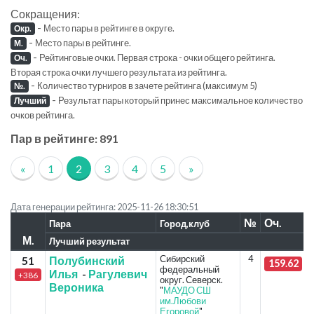
Сокращения:
-
Место пары в рейтинге в округе.
Окр.
-
Место пары в рейтинге.
М.
-
Рейтинговые очки. Первая строка - очки общего рейтинга.
Оч.
Вторая строка очки лучшего результата из рейтинга.
-
Количество турниров в зачете рейтинга (максимум 5)
№.
-
Результат пары который принес максимальное количество
Лучший
очков рейтинга.
Пар в рейтинге: 891
«
1
2
3
4
5
»
Дата генерации рейтинга: 2025-11-26 18:30:51
№
Оч.
Пара
Город,клуб
М.
Лучший результат
Сибирский
4
51
Полубинский
159.62
федеральный
Илья
-
Рагулевич
+386
округ. Северск.
Вероника
"
МАУДО СШ
им.Любови
Егоровой
"