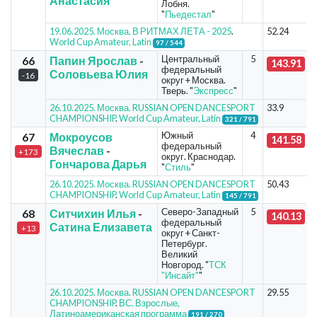
Анастасия
Лобня.
"
Пьедестал
"
19.06.2025. Москва. В РИТМАХ ЛЕТА - 2025
.
52.24
World Cup Amateur, Latin
97 / 544
Центральный
5
66
Папин Ярослав
-
143.91
федеральный
Соловьева Юлия
-16
округ + Москва.
Тверь. "
Экспресс
"
26.10.2025. Москва. RUSSIAN OPEN DANCESPORT
33.9
CHAMPIONSHIP
.
World Cup Amateur, Latin
321 / 791
Южный
4
67
Мокроусов
141.58
федеральный
Вячеслав
-
+173
округ. Краснодар.
Гончарова Дарья
"
Стиль
"
26.10.2025. Москва. RUSSIAN OPEN DANCESPORT
50.43
CHAMPIONSHIP
.
World Cup Amateur, Latin
145 / 791
Северо-Западный
5
68
Ситчихин Илья
-
140.13
федеральный
Сатина Елизавета
+13
округ + Санкт-
Петербург.
Великий
Новгород. "
ТСК
"Инсайт"
"
26.10.2025. Москва. RUSSIAN OPEN DANCESPORT
29.55
CHAMPIONSHIP
.
ВС. Взрослые,
Латиноамериканская программа
191 / 270