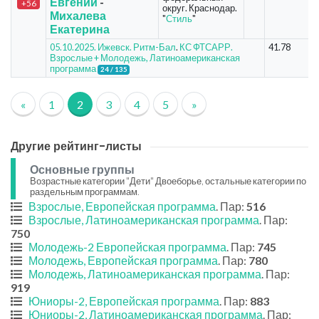
Евгений
-
+56
округ. Краснодар.
Михалева
"
Стиль
"
Екатерина
05.10.2025. Ижевск. Ритм-Бал
.
КС ФТСАРР.
41.78
Взрослые + Молодежь, Латиноамериканская
программа
24 / 135
«
1
2
3
4
5
»
Другие рейтинг-листы
Основные группы
Возрастные категории "Дети" Двоеборье, остальные категории по
раздельным программам.
Взрослые, Европейская программа
. Пар:
516
Взрослые, Латиноамериканская программа
. Пар:
750
Молодежь-2 Европейская программа
. Пар:
745
Молодежь, Европейская программа
. Пар:
780
Молодежь, Латиноамериканская программа
. Пар:
919
Юниоры-2, Европейская программа
. Пар:
883
Юниоры-2, Латиноамериканская программа
. Пар: