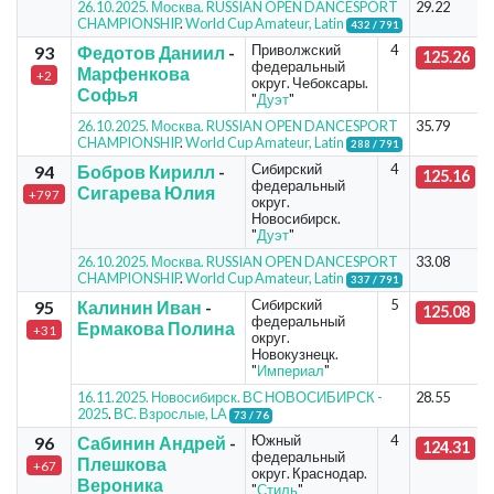
26.10.2025. Москва. RUSSIAN OPEN DANCESPORT
29.22
CHAMPIONSHIP
.
World Cup Amateur, Latin
432 / 791
Приволжский
4
93
Федотов Даниил
-
125.26
федеральный
Марфенкова
+2
округ. Чебоксары.
Софья
"
Дуэт
"
26.10.2025. Москва. RUSSIAN OPEN DANCESPORT
35.79
CHAMPIONSHIP
.
World Cup Amateur, Latin
288 / 791
Сибирский
4
94
Бобров Кирилл
-
125.16
федеральный
Сигарева Юлия
+797
округ.
Новосибирск.
"
Дуэт
"
26.10.2025. Москва. RUSSIAN OPEN DANCESPORT
33.08
CHAMPIONSHIP
.
World Cup Amateur, Latin
337 / 791
Сибирский
5
95
Калинин Иван
-
125.08
федеральный
Ермакова Полина
+31
округ.
Новокузнецк.
"
Империал
"
16.11.2025. Новосибирск. ВС НОВОСИБИРСК -
28.55
2025
.
ВС. Взрослые, LA
73 / 76
Южный
4
96
Сабинин Андрей
-
124.31
федеральный
Плешкова
+67
округ. Краснодар.
Вероника
"
Стиль
"