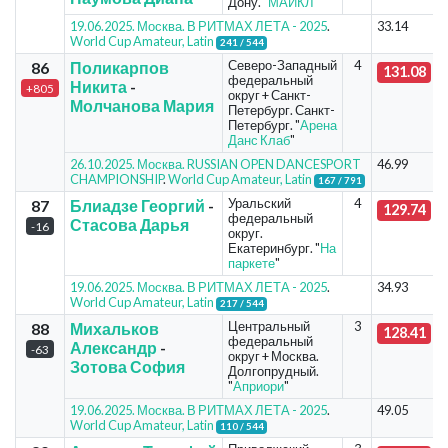
Дону. "
МАЙКЛ
"
19.06.2025. Москва. В РИТМАХ ЛЕТА - 2025
.
33.14
World Cup Amateur, Latin
241 / 544
Северо-Западный
4
86
Поликарпов
131.08
федеральный
Никита
-
+805
округ + Санкт-
Молчанова Мария
Петербург. Санкт-
Петербург. "
Арена
Данс Клаб
"
26.10.2025. Москва. RUSSIAN OPEN DANCESPORT
46.99
CHAMPIONSHIP
.
World Cup Amateur, Latin
167 / 791
Уральский
4
87
Блиадзе Георгий
-
129.74
федеральный
Стасова Дарья
-16
округ.
Екатеринбург. "
На
паркете
"
19.06.2025. Москва. В РИТМАХ ЛЕТА - 2025
.
34.93
World Cup Amateur, Latin
217 / 544
Центральный
3
88
Михальков
128.41
федеральный
Александр
-
-63
округ + Москва.
Зотова София
Долгопрудный.
"
Априори
"
19.06.2025. Москва. В РИТМАХ ЛЕТА - 2025
.
49.05
World Cup Amateur, Latin
110 / 544