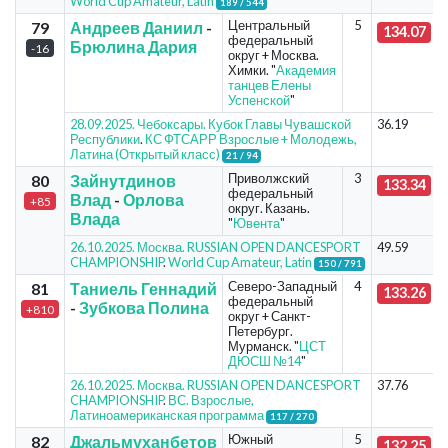
World Cup Amateur, Latin
189 / 544
Центральный
5
79
Андреев Даниил
-
134.07
федеральный
Брюлина Дария
-16
округ + Москва.
Химки. "
Академия
танцев Елены
Успенской
"
28.09.2025. Чебоксары. Кубок Главы Чувашской
36.19
Республики
.
КС ФТСАРР Взрослые + Молодежь,
Латина (Открытый класс)
21 / 94
Приволжский
3
80
Зайнутдинов
133.34
федеральный
Влад
-
Орлова
+85
округ. Казань.
Влада
"
Ювента
"
26.10.2025. Москва. RUSSIAN OPEN DANCESPORT
49.59
CHAMPIONSHIP
.
World Cup Amateur, Latin
150 / 791
Северо-Западный
4
81
Таниель Геннадий
133.26
федеральный
-
Зубкова Полина
+810
округ + Санкт-
Петербург.
Мурманск. "
ЦСТ
ДЮСШ №14
"
26.10.2025. Москва. RUSSIAN OPEN DANCESPORT
37.76
CHAMPIONSHIP
.
ВС. Взрослые,
Латиноамериканская программа
117 / 270
Южный
5
82
Джальмуханбетов
132.25