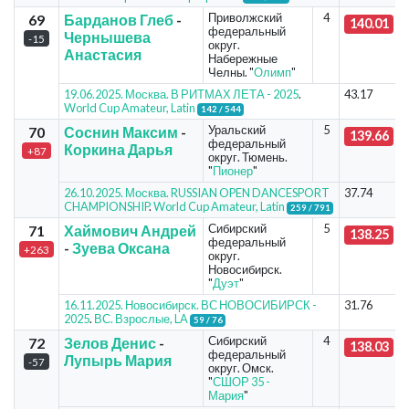
Приволжский
4
69
Барданов Глеб
-
140.01
федеральный
Чернышева
-15
округ.
Анастасия
Набережные
Челны. "
Олимп
"
19.06.2025. Москва. В РИТМАХ ЛЕТА - 2025
.
43.17
World Cup Amateur, Latin
142 / 544
Уральский
5
70
Соснин Максим
-
139.66
федеральный
Коркина Дарья
+87
округ. Тюмень.
"
Пионер
"
26.10.2025. Москва. RUSSIAN OPEN DANCESPORT
37.74
CHAMPIONSHIP
.
World Cup Amateur, Latin
259 / 791
Сибирский
5
71
Хаймович Андрей
138.25
федеральный
-
Зуева Оксана
+263
округ.
Новосибирск.
"
Дуэт
"
16.11.2025. Новосибирск. ВС НОВОСИБИРСК -
31.76
2025
.
ВС. Взрослые, LA
59 / 76
Сибирский
4
72
Зелов Денис
-
138.03
федеральный
Лупырь Мария
-57
округ. Омск.
"
СШОР 35 -
Мария
"