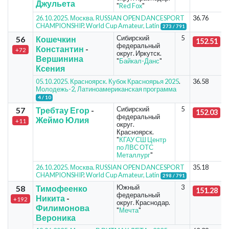
Джульета
"
Red Fox
"
26.10.2025. Москва. RUSSIAN OPEN DANCESPORT
36.76
CHAMPIONSHIP
.
World Cup Amateur, Latin
273 / 791
Сибирский
5
56
Кошечкин
152.51
федеральный
Константин
-
+72
округ. Иркутск.
Вершинина
"
Байкал-Данс
"
Ксения
05.10.2025. Красноярск. Кубок Красноярья 2025
.
36.58
Молодежь-2, Латиноамериканская программа
4 / 10
Сибирский
5
57
Требтау Егор
-
152.03
федеральный
Жеймо Юлия
+11
округ.
Красноярск.
"
КГАУ СШ Центр
по ЛВС ОТС
Металлург
"
26.10.2025. Москва. RUSSIAN OPEN DANCESPORT
35.18
CHAMPIONSHIP
.
World Cup Amateur, Latin
298 / 791
Южный
3
58
Тимофеенко
151.28
федеральный
Никита
-
+192
округ. Краснодар.
Филимонова
"
Мечта
"
Вероника