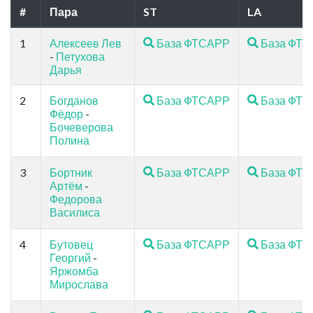
#
Пара
ST
LA
1
Алексеев Лев
База ФТСАРР
База ФТ
-
Петухова
Дарья
2
Богданов
База ФТСАРР
База ФТ
Фёдор
-
Бочеверова
Полина
3
Бортник
База ФТСАРР
База ФТ
Артём
-
Федорова
Василиса
4
Бутовец
База ФТСАРР
База ФТ
Георгий
-
Яржомба
Мирослава