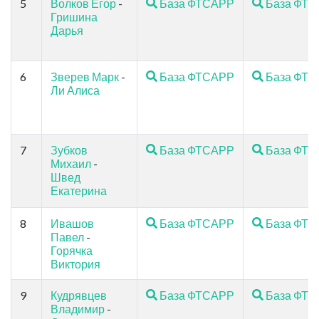
5
Волков Егор
-
База ФТСАРР
База ФТ
Гришина
Дарья
6
Зверев Марк
-
База ФТСАРР
База ФТ
Ли Алиса
7
Зубков
База ФТСАРР
База ФТ
Михаил
-
Швед
Екатерина
8
Ивашов
База ФТСАРР
База ФТ
Павел
-
Горячка
Виктория
9
Кудрявцев
База ФТСАРР
База ФТ
Владимир
-