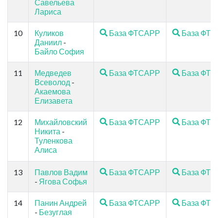
Савельева
Лариса
10
Куликов
База ФТСАРР
База ФТ
Даниил
-
Байло София
11
Медведев
База ФТСАРР
База ФТ
Всеволод
-
Акаемова
Елизавета
12
Михайловский
База ФТСАРР
База ФТ
Никита
-
Туленкова
Алиса
13
Павлов Вадим
База ФТСАРР
База ФТ
-
Ягова Софья
14
Панин Андрей
База ФТСАРР
База ФТ
-
Безуглая