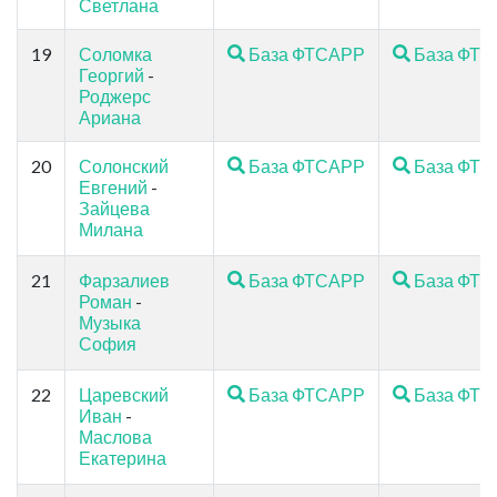
Светлана
19
Соломка
База ФТСАРР
База ФТ
Георгий
-
Роджерс
Ариана
20
Солонский
База ФТСАРР
База ФТ
Евгений
-
Зайцева
Милана
21
Фарзалиев
База ФТСАРР
База ФТ
Роман
-
Музыка
София
22
Царевский
База ФТСАРР
База ФТ
Иван
-
Маслова
Екатерина