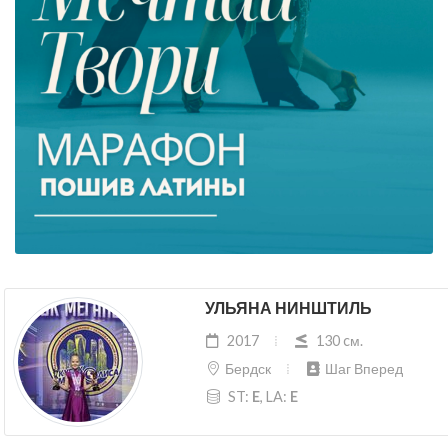
УЛЬЯНА НИНШТИЛЬ
2017
130 cм.
Бердск
Шаг Вперед
ST:
E
, LA:
E