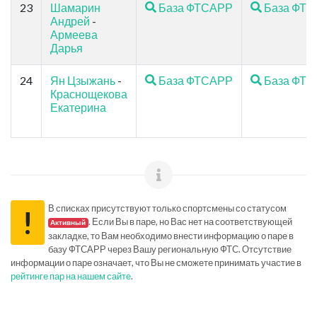
23
Шамарин
База ФТСАРР
База ФТ
Андрей
-
Армеева
Дарья
24
Ян Цзыжань
-
База ФТСАРР
База ФТ
Краснощекова
Екатерина
В списках присутствуют только спортсмены со статусом
!
. Если Вы в паре, но Вас нет на соответствующей
Активный
закладке, то Вам необходимо внести информацию о паре в
базу ФТСАРР через Вашу региональную ФТС. Отсутствие
информации о паре означает, что Вы не сможете принимать участие в
рейтинге пар на нашем сайте
.