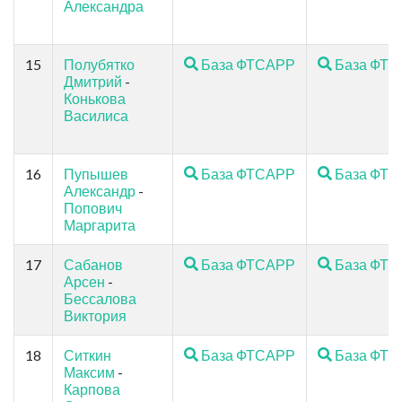
Александра
15
Полубятко
База ФТСАРР
База ФТ
Дмитрий
-
Конькова
Василиса
16
Пупышев
База ФТСАРР
База ФТ
Александр
-
Попович
Маргарита
17
Сабанов
База ФТСАРР
База ФТ
Арсен
-
Бессалова
Виктория
18
Ситкин
База ФТСАРР
База ФТ
Максим
-
Карпова