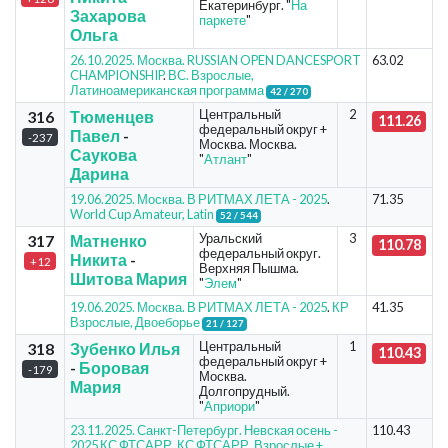
Екатеринбург. "
На
Захарова
паркете
"
Ольга
26.10.2025. Москва. RUSSIAN OPEN DANCESPORT
63.02
CHAMPIONSHIP
.
ВС. Взрослые,
Латиноамериканская программа
42 / 270
Центральный
2
316
Тюменцев
111.26
федеральный округ +
Павел
-
-237
Москва. Москва.
Саукова
"
Атлант
"
Дарина
19.06.2025. Москва. В РИТМАХ ЛЕТА - 2025
.
71.35
World Cup Amateur, Latin
52 / 544
Уральский
3
317
Матненко
110.78
федеральный округ.
Никита
-
+12
Верхняя Пышма.
Шитова Мария
"
Элем
"
19.06.2025. Москва. В РИТМАХ ЛЕТА - 2025
.
КР
41.35
Взрослые, Двоеборье
21 / 127
Центральный
1
318
Зубенко Илья
110.43
федеральный округ +
-
Боровая
-179
Москва.
Мария
Долгопрудный.
"
Априори
"
23.11.2025. Санкт-Петербург. Невская осень -
110.43
2025 КС ФТСАРР
.
КС ФТСАРР. Взрослые +