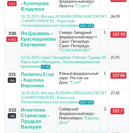
федеральный округ.
-
Кузнецова
+21
Иркутск. "
Спарта
"
Владлена
26.10.2025. Москва. RUSSIAN OPEN DANCESPORT
26.09
CHAMPIONSHIP
.
ВС. Взрослые,
Латиноамериканская программа
245 / 270
Северо-Западный
5
330
Ян Цзыжань
-
107.93
федеральный округ +
Краснощекова
+163
Санкт-Петербург.
Екатерина
Санкт-Петербург.
"
STAR DIAMOND
"
12.10.2025. Санкт-Петербург. Рейтинг-Турнир
.
RS
25.91
Взрослые + Молодежь, Латиноамериканская
программа
7 / 47
Южный федеральный
5
331
Пилипец Егор
107.86
округ. Ростов-на-
-
Карлова
-86
Дону. "
Степ
"
Вероника
26.10.2025. Москва. RUSSIAN OPEN DANCESPORT
27.41
CHAMPIONSHIP
.
ВС. Взрослые,
Латиноамериканская программа
222 / 270
Сибирский
3
332
Игнатенко
107.7
федеральный округ.
Станислав
-
-68
Новосибирск. "
Европа
Прудько
Дэнс
"
Валерия