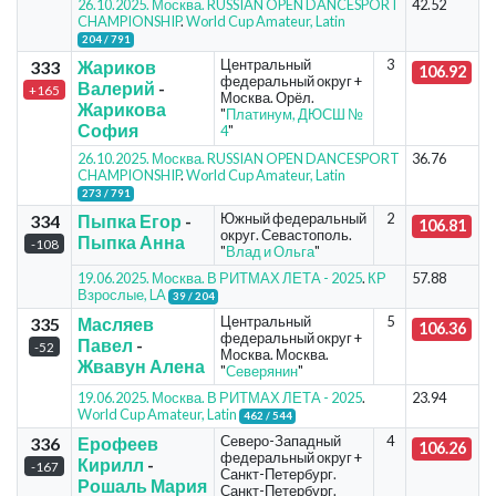
26.10.2025. Москва. RUSSIAN OPEN DANCESPORT
42.52
CHAMPIONSHIP
.
World Cup Amateur, Latin
204 / 791
Центральный
3
333
Жариков
106.92
федеральный округ +
Валерий
-
+165
Москва. Орёл.
Жарикова
"
Платинум, ДЮСШ №
София
4
"
26.10.2025. Москва. RUSSIAN OPEN DANCESPORT
36.76
CHAMPIONSHIP
.
World Cup Amateur, Latin
273 / 791
Южный федеральный
2
334
Пыпка Егор
-
106.81
округ. Севастополь.
Пыпка Анна
-108
"
Влад и Ольга
"
19.06.2025. Москва. В РИТМАХ ЛЕТА - 2025
.
КР
57.88
Взрослые, LA
39 / 204
Центральный
5
335
Масляев
106.36
федеральный округ +
Павел
-
-52
Москва. Москва.
Жвавун Алена
"
Северянин
"
19.06.2025. Москва. В РИТМАХ ЛЕТА - 2025
.
23.94
World Cup Amateur, Latin
462 / 544
Северо-Западный
4
336
Ерофеев
106.26
федеральный округ +
Кирилл
-
-167
Санкт-Петербург.
Рошаль Мария
Санкт-Петербург.