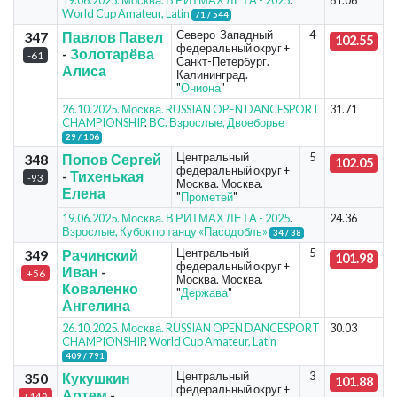
19.06.2025. Москва. В РИТМАХ ЛЕТА - 2025
.
61.06
World Cup Amateur, Latin
71 / 544
Северо-Западный
4
347
Павлов Павел
102.55
федеральный округ +
-
Золотарёва
-61
Санкт-Петербург.
Алиса
Калининград.
"
Ониона
"
26.10.2025. Москва. RUSSIAN OPEN DANCESPORT
31.71
CHAMPIONSHIP
.
ВС. Взрослые, Двоеборье
29 / 106
Центральный
5
348
Попов Сергей
102.05
федеральный округ +
-
Тихенькая
-93
Москва. Москва.
Елена
"
Прометей
"
19.06.2025. Москва. В РИТМАХ ЛЕТА - 2025
.
24.36
Взрослые, Кубок по танцу «Пасодобль»
34 / 38
Центральный
5
349
Рачинский
101.98
федеральный округ +
Иван
-
+56
Москва. Москва.
Коваленко
"
Держава
"
Ангелина
26.10.2025. Москва. RUSSIAN OPEN DANCESPORT
30.03
CHAMPIONSHIP
.
World Cup Amateur, Latin
409 / 791
Центральный
3
350
Кукушкин
101.88
федеральный округ +
Артем
-
+149