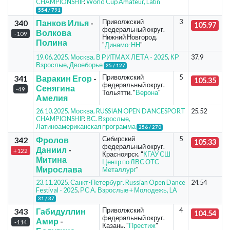
CHAMPIONSHIP
.
World Cup Amateur, Latin
554 / 791
Приволжский
3
340
Панков Илья
-
105.97
федеральный округ.
Волкова
-109
Нижний Новгород.
Полина
"
Динамо-НН
"
19.06.2025. Москва. В РИТМАХ ЛЕТА - 2025
.
КР
37.9
Взрослые, Двоеборье
25 / 127
Приволжский
5
341
Варакин Егор
-
105.35
федеральный округ.
Сенягина
-49
Тольятти. "
Верона
"
Амелия
26.10.2025. Москва. RUSSIAN OPEN DANCESPORT
25.52
CHAMPIONSHIP
.
ВС. Взрослые,
Латиноамериканская программа
256 / 270
Сибирский
5
342
Фролов
105.33
федеральный округ.
Даниил
-
+122
Красноярск. "
КГАУ СШ
Митина
Центр по ЛВС ОТС
Мирослава
Металлург
"
23.11.2025. Санкт-Петербург. Russian Open Dance
24.54
Festival - 2025
.
РС А. Взрослые + Молодежь, LA
31 / 37
Приволжский
4
343
Габидуллин
104.54
федеральный округ.
Амир
-
-114
Казань. "
Престиж
"