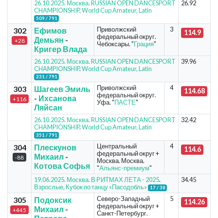
26.10.2025. Москва. RUSSIAN OPEN DANCESPORT
26.92
CHAMPIONSHIP
.
World Cup Amateur, Latin
509 / 791
Приволжский
3
302
Ефимов
114.9
федеральный округ.
Демьян
-
+28
Чебоксары. "
Грация
"
Кригер Влада
26.10.2025. Москва. RUSSIAN OPEN DANCESPORT
39.96
CHAMPIONSHIP
.
World Cup Amateur, Latin
231 / 791
Приволжский
4
303
Шагеев Эмиль
114.68
федеральный округ.
-
Ихсанова
+116
Уфа. "
ПАСТЕ
"
Ляйсан
26.10.2025. Москва. RUSSIAN OPEN DANCESPORT
32.42
CHAMPIONSHIP
.
World Cup Amateur, Latin
351 / 791
Центральный
4
304
Плескунов
114.6
федеральный округ +
Михаил
-
-88
Москва. Москва.
Котова Софья
"
Альянс-премиум
"
19.06.2025. Москва. В РИТМАХ ЛЕТА - 2025
.
34.45
Взрослые, Кубок по танцу «Пасодобль»
17 / 38
Северо-Западный
5
305
Подоксик
114.26
федеральный округ +
Михаил
-
+445
Санкт-Петербург.