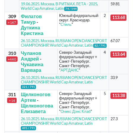
19.06.2025. Москва. В РИТМАХ ЛЕТА - 2025
.
59.81
World Cup Amateur, Latin
74 / 544
Южный федеральный
2
309
Филатов
113.68
округ. Краснодар.
Тимур
-
+147
"
Стиль
"
Дуткина
Кристина
26.10.2025. Москва. RUSSIAN OPEN DANCESPORT
67.07
CHAMPIONSHIP
.
World Cup Amateur, Latin
82 / 791
Северо-Западный
4
310
Чуланов
113.64
федеральный округ +
Андрей
-
+440
Санкт-Петербург.
Чукавина
Санкт-Петербург.
Варвара
"
АРТДАНС
"
26.10.2025. Москва. RUSSIAN OPEN DANCESPORT
33.9
CHAMPIONSHIP
.
World Cup Amateur, Latin
321 / 791
Северо-Западный
5
311
Щелконогов
113.38
федеральный округ +
Артем
-
+14
Санкт-Петербург.
Щелконогова
Санкт-Петербург.
Елизавета
"
Оникс Дэнс Клаб
"
26.10.2025. Москва. RUSSIAN OPEN DANCESPORT
27.3
CHAMPIONSHIP
.
World Cup Amateur, Latin
495 / 791