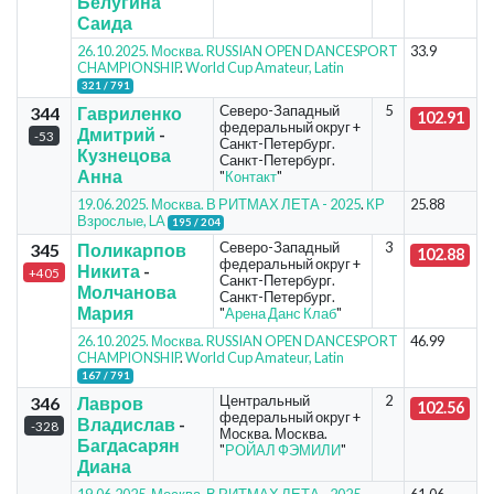
Белугина
Саида
26.10.2025. Москва. RUSSIAN OPEN DANCESPORT
33.9
CHAMPIONSHIP
.
World Cup Amateur, Latin
321 / 791
Северо-Западный
5
344
Гавриленко
102.91
федеральный округ +
Дмитрий
-
-53
Санкт-Петербург.
Кузнецова
Санкт-Петербург.
Анна
"
Контакт
"
19.06.2025. Москва. В РИТМАХ ЛЕТА - 2025
.
КР
25.88
Взрослые, LA
195 / 204
Северо-Западный
3
345
Поликарпов
102.88
федеральный округ +
Никита
-
+405
Санкт-Петербург.
Молчанова
Санкт-Петербург.
Мария
"
Арена Данс Клаб
"
26.10.2025. Москва. RUSSIAN OPEN DANCESPORT
46.99
CHAMPIONSHIP
.
World Cup Amateur, Latin
167 / 791
Центральный
2
346
Лавров
102.56
федеральный округ +
Владислав
-
-328
Москва. Москва.
Багдасарян
"
РОЙАЛ ФЭМИЛИ
"
Диана