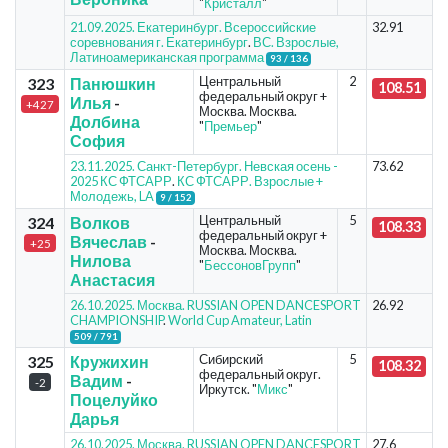
"
Кристалл
"
21.09.2025. Екатеринбург. Всероссийские
32.91
соревнования г. Екатеринбург
.
ВС. Взрослые,
Латиноамериканская программа
93 / 136
Центральный
2
323
Панюшкин
108.51
федеральный округ +
Илья
-
+427
Москва. Москва.
Долбина
"
Премьер
"
София
23.11.2025. Санкт-Петербург. Невская осень -
73.62
2025 КС ФТСАРР
.
КС ФТСАРР. Взрослые +
Молодежь, LA
9 / 152
Центральный
5
324
Волков
108.33
федеральный округ +
Вячеслав
-
+25
Москва. Москва.
Нилова
"
БессоновГрупп
"
Анастасия
26.10.2025. Москва. RUSSIAN OPEN DANCESPORT
26.92
CHAMPIONSHIP
.
World Cup Amateur, Latin
509 / 791
Сибирский
5
325
Кружихин
108.32
федеральный округ.
Вадим
-
-2
Иркутск. "
Микс
"
Поцелуйко
Дарья
26.10.2025. Москва. RUSSIAN OPEN DANCESPORT
27.6