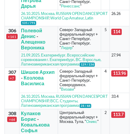
Петрова
Санкт-Петербург.
Дарья
"
Ренессанс
"
26.10.2025. Москва. RUSSIAN OPEN DANCESPORT
26.26
CHAMPIONSHIP
.
World Cup Amateur, Latin
535 / 791
Северо-Западный
5
306
Полевой
114
федеральный округ +
Денис
-
+141
Санкт-Петербург.
Алещенко
Санкт-Петербург.
Вероника
"
Лидер
"
21.09.2025. Екатеринбург. Всероссийские
27.94
соревнования г. Екатеринбург
.
ВС. Взрослые,
Латиноамериканская программа
129 / 136
Северо-Западный
4
307
Шишов Архип
113.96
федеральный округ +
-
Козлова
+7
Санкт-Петербург.
Василиса
Северодвинск.
"
Визави
"
26.10.2025. Москва. RUSSIAN OPEN DANCESPORT
33.4
CHAMPIONSHIP
.
ВСС. Студенты,
Латиноамериканская программа
28 / 66
Центральный
2
308
Кулаков
113.7
федеральный округ +
Борис
-
+64
Москва. Тула. "
Оникс
"
Ковалькова
Софья