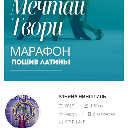
УЛЬЯНА НИНШТИЛЬ
2017
130 cм.
Бердск
Шаг Вперед
ST:
E
, LA:
E