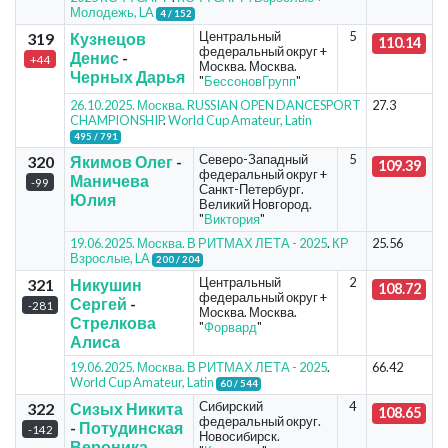
Молодежь, LA
4 / 152
Центральный
5
319
Кузнецов
110.14
федеральный округ +
Денис
-
+44
Москва. Москва.
Черных Дарья
"
БессоновГрупп
"
26.10.2025. Москва. RUSSIAN OPEN DANCESPORT
27.3
CHAMPIONSHIP
.
World Cup Amateur, Latin
495 / 791
Северо-Западный
5
320
Якимов Олег
-
109.39
федеральный округ +
Маничева
-99
Санкт-Петербург.
Юлия
Великий Новгород.
"
Виктория
"
19.06.2025. Москва. В РИТМАХ ЛЕТА - 2025
.
КР
25.56
Взрослые, LA
200 / 204
Центральный
2
321
Никушин
108.72
федеральный округ +
Сергей
-
-281
Москва. Москва.
Стрелкова
"
Форвард
"
Алиса
19.06.2025. Москва. В РИТМАХ ЛЕТА - 2025
.
66.42
World Cup Amateur, Latin
60 / 544
Сибирский
4
322
Сизых Никита
108.65
федеральный округ.
-
Потудинская
-142
Новосибирск.
Вероника