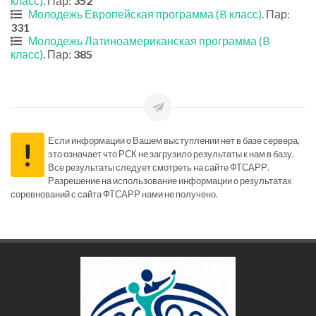
класс)
. Пар:
352
Молодежь Европейская программа (B класс)
. Пар:
331
Молодежь Латиноамериканская программа (B
класс)
. Пар:
385
Если информации о Вашем выступлении нет в базе сервера,
!
это означает что РСК не загрузило результаты к нам в базу.
Все результаты следует смотреть на сайте ФТСАРР.
Разрешение на использование информации о результатах
соревнований с сайта ФТСАРР нами не получено.