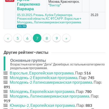
Москва. Красногорск.
Гавриленко
"
Вектор
"
Варвара
05.10.2025. Рязань. Кубок Губернатора
35.23
Рязанской области
.
КС ФТСАРР. Взрослые +
Молодежь, Латиноамериканская программа
22 / 98
«
5
6
7
8
9
»
Другие рейтинг-листы
Основные группы
Возрастные категории "Дети" Двоеборье, остальные категории по
раздельным программам.
Взрослые, Европейская программа
. Пар:
516
Молодежь-2 Европейская программа
. Пар:
745
Молодежь-2 Латиноамериканская программа
. Пар:
891
Молодежь, Европейская программа
. Пар:
780
Молодежь, Латиноамериканская программа
. Пар:
919
Юниоры-2, Европейская программа
. Пар:
883