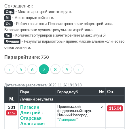
Сокращения:
-
Место пары в рейтинге в округе.
Окр.
-
Место пары в рейтинге.
М.
-
Рейтинговые очки. Первая строка - очки общего рейтинга.
Оч.
Вторая строка очки лучшего результата из рейтинга.
-
Количество турниров в зачете рейтинга (максимум 5)
№.
-
Результат пары который принес максимальное количество
Лучший
очков рейтинга.
Пар в рейтинге: 750
«
5
6
7
8
9
»
Дата генерации рейтинга: 2025-11-26 18:18:18
№
Оч.
Пара
Город,клуб
М.
Лучший результат
Приволжский
5
301
Пигасин
115.04
федеральный округ.
Дмитрий
-
+162
Нижний Новгород.
Отарская
"
Империал
"
Анастасия