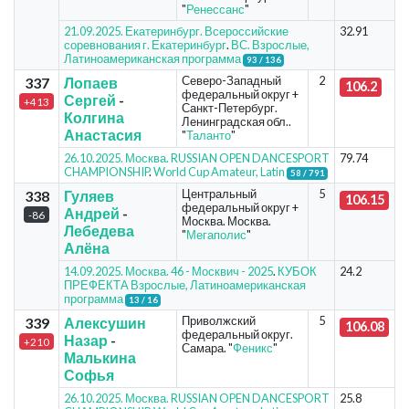
"
Ренессанс
"
21.09.2025. Екатеринбург. Всероссийские
32.91
соревнования г. Екатеринбург
.
ВС. Взрослые,
Латиноамериканская программа
93 / 136
Северо-Западный
2
337
Лопаев
106.2
федеральный округ +
Сергей
-
+413
Санкт-Петербург.
Колгина
Ленинградская обл..
Анастасия
"
Таланто
"
26.10.2025. Москва. RUSSIAN OPEN DANCESPORT
79.74
CHAMPIONSHIP
.
World Cup Amateur, Latin
58 / 791
Центральный
5
338
Гуляев
106.15
федеральный округ +
Андрей
-
-86
Москва. Москва.
Лебедева
"
Мегаполис
"
Алёна
14.09.2025. Москва. 46 - Москвич - 2025
.
КУБОК
24.2
ПРЕФЕКТА Взрослые, Латиноамериканская
программа
13 / 16
Приволжский
5
339
Алексушин
106.08
федеральный округ.
Назар
-
+210
Самара. "
Феникс
"
Малькина
Софья
26.10.2025. Москва. RUSSIAN OPEN DANCESPORT
25.8