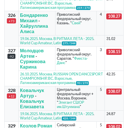
CHAMPIONSHIP
.
ВС. Взрослые,
Латиноамериканская программа
219 / 270
Приволжский
4
326
Бондаренко
108.27
федеральный округ.
Михаил
-
+73
Казань. "
Свей
"
Хайруллина
Алиса
19.06.2025. Москва. В РИТМАХ ЛЕТА - 2025
.
31.02
World Cup Amateur, Latin
275 / 544
Приволжский
3
327
Молодцов
108.15
федеральный округ.
Артем
-
-92
Саратов. "
Фиеста-
Суржикова
Данс
"
Карина
26.10.2025. Москва. RUSSIAN OPEN DANCESPORT
42.35
CHAMPIONSHIP
.
ВС. Взрослые,
Латиноамериканская программа
93 / 270
Центральный
5
328
Ковальчук
108.07
федеральный округ +
Артур
-
+12
Москва. Воронеж.
Ковальчук
"
Элегант СШОР
Елизавета
им.Штукмана
"
19.06.2025. Москва. В РИТМАХ ЛЕТА - 2025
.
24.87
World Cup Amateur, Latin
428 / 544
Сибирский
5
329
Козлов Роман
108.02