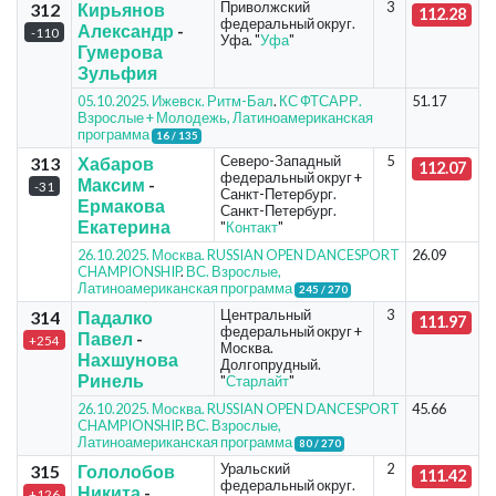
Приволжский
3
312
Кирьянов
112.28
федеральный округ.
Александр
-
-110
Уфа. "
Уфа
"
Гумерова
Зульфия
05.10.2025. Ижевск. Ритм-Бал
.
КС ФТСАРР.
51.17
Взрослые + Молодежь, Латиноамериканская
программа
16 / 135
Северо-Западный
5
313
Хабаров
112.07
федеральный округ +
Максим
-
-31
Санкт-Петербург.
Ермакова
Санкт-Петербург.
Екатерина
"
Контакт
"
26.10.2025. Москва. RUSSIAN OPEN DANCESPORT
26.09
CHAMPIONSHIP
.
ВС. Взрослые,
Латиноамериканская программа
245 / 270
Центральный
3
314
Падалко
111.97
федеральный округ +
Павел
-
+254
Москва.
Нахшунова
Долгопрудный.
Ринель
"
Старлайт
"
26.10.2025. Москва. RUSSIAN OPEN DANCESPORT
45.66
CHAMPIONSHIP
.
ВС. Взрослые,
Латиноамериканская программа
80 / 270
Уральский
2
315
Гололобов
111.42
федеральный округ.
Никита
-
+126