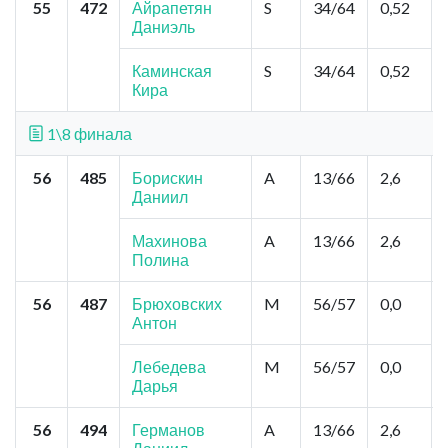
55
472
Айрапетян
S
34/64
0,52
Даниэль
Каминская
S
34/64
0,52
Кира
1\8 финала
56
485
Борискин
A
13/66
2,6
Даниил
Махинова
A
13/66
2,6
Полина
56
487
Брюховских
M
56/57
0,0
Антон
Лебедева
M
56/57
0,0
Дарья
56
494
Германов
A
13/66
2,6