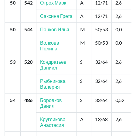
50
542
Отрох Марк
A
12/71
2,6
Саксина Грета
A
12/71
2,6
50
544
Панков Илья
M
50/53
0,0
Волкова
M
50/53
0,0
Полина
53
520
Кондратьев
S
32/64
2,6
Даниил
Рыбникова
S
32/64
2,6
Валерия
54
486
Боровков
S
33/64
0,52
Данил
Кругликова
A
13/68
2,6
Анастасия