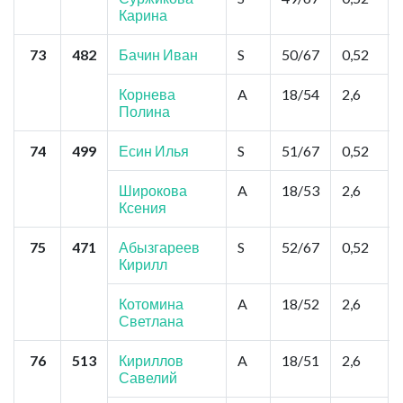
Карина
73
482
Бачин Иван
S
50/67
0,52
Корнева
A
18/54
2,6
Полина
74
499
Есин Илья
S
51/67
0,52
Широкова
A
18/53
2,6
Ксения
75
471
Абызгареев
S
52/67
0,52
Кирилл
Котомина
A
18/52
2,6
Светлана
76
513
Кириллов
A
18/51
2,6
Савелий