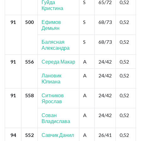
Гуйда
S
65/72
0,52
Кристина
91
500
Ефимов
S
68/73
0,52
Демьян
Балясная
S
68/73
0,52
Александра
91
556
Середа Макар
A
24/42
0,52
Лановик
A
24/42
0,52
Юлиана
91
558
Ситников
A
24/42
0,52
Ярослав
Сован
A
24/42
0,52
Владислава
94
552
Савчик Данил
A
26/41
0,52