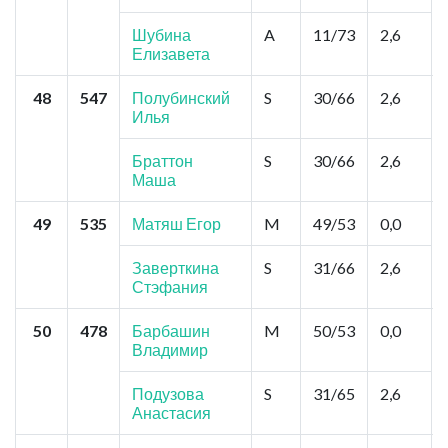
Шубина
A
11/73
2,6
Елизавета
48
547
Полубинский
S
30/66
2,6
Илья
Браттон
S
30/66
2,6
Маша
49
535
Матяш Егор
M
49/53
0,0
Заверткина
S
31/66
2,6
Стэфания
50
478
Барбашин
M
50/53
0,0
Владимир
Подузова
S
31/65
2,6
Анастасия