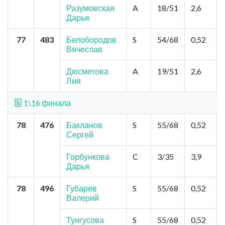
Разумовская
A
18/51
2,6
Дарья
77
483
Белобородов
S
54/68
0,52
Вячеслав
Дюсметова
A
19/51
2,6
Лия
1\16 финала
78
476
Бакланов
S
55/68
0,52
Сергей
Горбункова
C
3/35
3,9
Дарья
78
496
Губарев
S
55/68
0,52
Валерий
Тунгусова
S
55/68
0,52