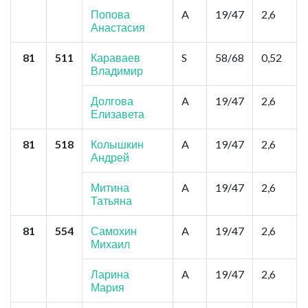
Попова
A
19/47
2,6
Анастасия
81
511
Караваев
S
58/68
0,52
Владимир
Долгова
A
19/47
2,6
Елизавета
81
518
Колышкин
A
19/47
2,6
Андрей
Митина
A
19/47
2,6
Татьяна
81
554
Самохин
A
19/47
2,6
Михаил
Ларина
A
19/47
2,6
Мария