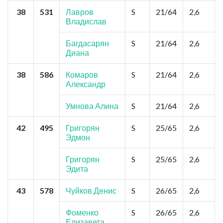
38
531
Лавров
S
21/64
2,6
Владислав
Багдасарян
S
21/64
2,6
Диана
38
586
Комаров
S
21/64
2,6
Александр
Умнова Алина
S
21/64
2,6
42
495
Григорян
S
25/65
2,6
Эдмон
Григорян
S
25/65
2,6
Эдита
43
578
Чуйков Денис
S
26/65
2,6
Фоменко
S
26/65
2,6
Елизавета