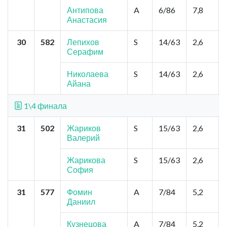
Антипова
A
6/86
7,8
Анастасия
30
582
Лепихов
S
14/63
2,6
Серафим
Николаева
S
14/63
2,6
Айана
1\4 финала
31
502
Жариков
S
15/63
2,6
Валерий
Жарикова
S
15/63
2,6
София
31
577
Фомин
A
7/84
5,2
Даниил
Кузнецова
A
7/84
5,2