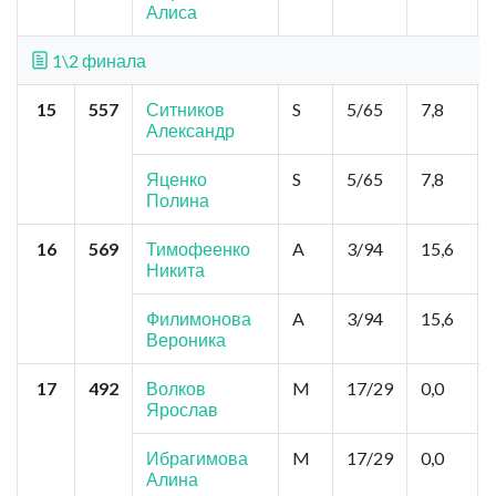
Алиса
1\2 финала
15
557
Ситников
S
5/65
7,8
Александр
Яценко
S
5/65
7,8
Полина
16
569
Тимофеенко
A
3/94
15,6
Никита
Филимонова
A
3/94
15,6
Вероника
17
492
Волков
M
17/29
0,0
Ярослав
Ибрагимова
M
17/29
0,0
Алина