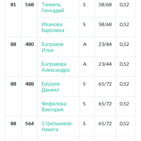
81
568
Таниель
S
58/68
0,52
Геннадий
Иванова
S
58/68
0,52
Каролина
88
480
Батраков
A
23/44
0,52
Илья
Батракова
A
23/44
0,52
Александра
88
488
Бушуев
S
65/72
0,52
Даниил
Фефилова
S
65/72
0,52
Виктория
88
564
Стрельников
S
65/72
0,52
Никита