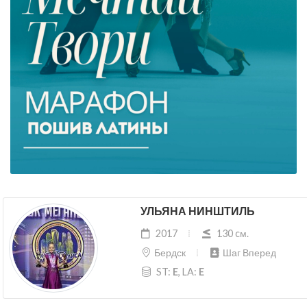
УЛЬЯНА НИНШТИЛЬ
2017
130 cм.
Бердск
Шаг Вперед
ST:
E
, LA:
E