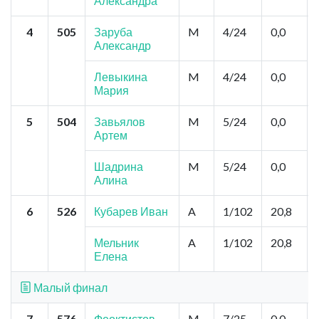
Александра
4
505
Заруба
M
4/24
0,0
Александр
Левыкина
M
4/24
0,0
Мария
5
504
Завьялов
M
5/24
0,0
Артем
Шадрина
M
5/24
0,0
Алина
6
526
Кубарев Иван
A
1/102
20,8
Мельник
A
1/102
20,8
Елена
Малый финал
7
576
Феоктистов
M
7/25
0,0