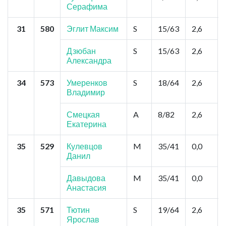
Серафима
31
580
Эглит Максим
S
15/63
2,6
Дзюбан
S
15/63
2,6
Александра
34
573
Умеренков
S
18/64
2,6
Владимир
Смецкая
A
8/82
2,6
Екатерина
35
529
Кулевцов
M
35/41
0,0
Данил
Давыдова
M
35/41
0,0
Анастасия
35
571
Тютин
S
19/64
2,6
Ярослав