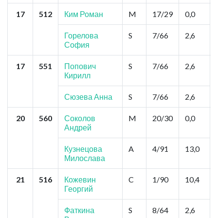
17
512
Ким Роман
M
17/29
0,0
Горелова
S
7/66
2,6
София
17
551
Попович
S
7/66
2,6
Кирилл
Сюзева Анна
S
7/66
2,6
20
560
Соколов
M
20/30
0,0
Андрей
Кузнецова
A
4/91
13,0
Милослава
21
516
Кожевин
C
1/90
10,4
Георгий
Фаткина
S
8/64
2,6