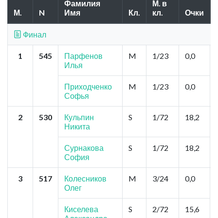
Фамилия
М. в
М.
N
Имя
Кл.
кл.
Очки
Финал
1
545
Парфенов
M
1/23
0,0
Илья
Приходченко
M
1/23
0,0
Софья
2
530
Кульпин
S
1/72
18,2
Никита
Сурнакова
S
1/72
18,2
София
3
517
Колесников
M
3/24
0,0
Олег
Киселева
S
2/72
15,6