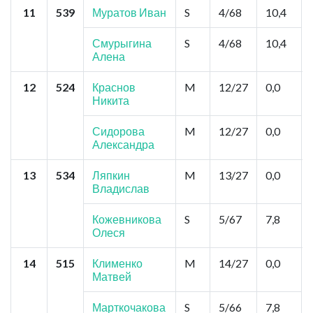
11
539
Муратов Иван
S
4/68
10,4
Смурыгина
S
4/68
10,4
Алена
12
524
Краснов
M
12/27
0,0
Никита
Сидорова
M
12/27
0,0
Александра
13
534
Ляпкин
M
13/27
0,0
Владислав
Кожевникова
S
5/67
7,8
Олеся
14
515
Клименко
M
14/27
0,0
Матвей
Марткочакова
S
5/66
7,8