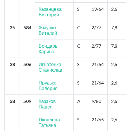
Казанцева
S
19/64
2,6
Виктория
35
584
Жмурко
C
2/77
7,8
Виталий
Бондарь
C
2/77
7,8
Карина
38
506
Игнатенко
S
21/64
2,6
Станислав
Прудько
S
21/64
2,6
Валерия
38
509
Казаков
A
9/80
2,6
Павел
Яковлева
S
21/65
2,6
Татьяна