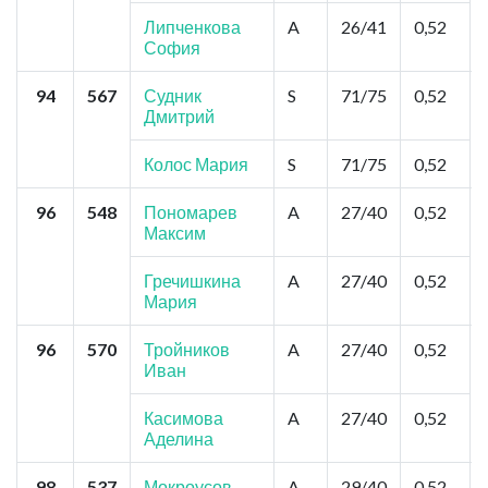
Липченкова
A
26/41
0,52
София
94
567
Судник
S
71/75
0,52
Дмитрий
Колос Мария
S
71/75
0,52
96
548
Пономарев
A
27/40
0,52
Максим
Гречишкина
A
27/40
0,52
Мария
96
570
Тройников
A
27/40
0,52
Иван
Касимова
A
27/40
0,52
Аделина
98
537
Мокроусов
A
29/40
0,52