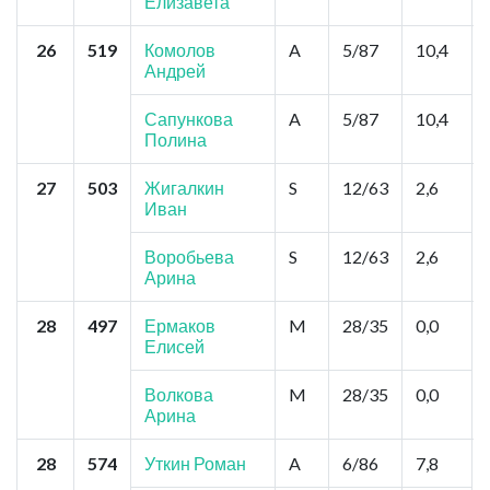
Елизавета
26
519
Комолов
A
5/87
10,4
Андрей
Сапункова
A
5/87
10,4
Полина
27
503
Жигалкин
S
12/63
2,6
Иван
Воробьева
S
12/63
2,6
Арина
28
497
Ермаков
M
28/35
0,0
Елисей
Волкова
M
28/35
0,0
Арина
28
574
Уткин Роман
A
6/86
7,8