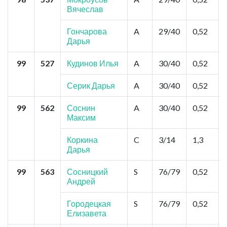
Вячеслав
Гончарова
A
29/40
0,52
Дарья
99
527
Кудинов Илья
A
30/40
0,52
Серик Дарья
A
30/40
0,52
99
562
Соснин
A
30/40
0,52
Максим
Коркина
C
3/14
1,3
Дарья
99
563
Сосницкий
S
76/79
0,52
Андрей
Городецкая
S
76/79
0,52
Елизавета