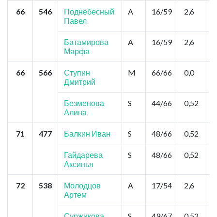
66
546
Поднебесный
A
16/59
2,6
Павел
Батамирова
A
16/59
2,6
Марфа
66
566
Ступин
M
66/66
0,0
Дмитрий
Безменова
S
44/66
0,52
Алина
71
477
Балкин Иван
S
48/66
0,52
Гайдарева
S
48/66
0,52
Аксинья
72
538
Молодцов
A
17/54
2,6
Артем
Суржикова
S
49/67
0,52