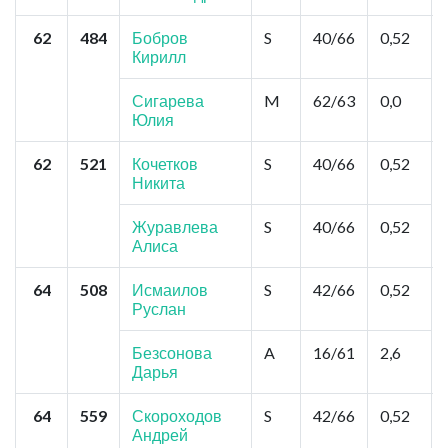
62
484
Бобров
S
40/66
0,52
Кирилл
Сигарева
M
62/63
0,0
Юлия
62
521
Кочетков
S
40/66
0,52
Никита
Журавлева
S
40/66
0,52
Алиса
64
508
Исмаилов
S
42/66
0,52
Руслан
Безсонова
A
16/61
2,6
Дарья
64
559
Скороходов
S
42/66
0,52
Андрей