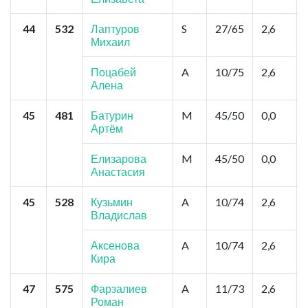
44
532
Лаптуров
S
27/65
2,6
Михаил
Поцабей
A
10/75
2,6
Алена
45
481
Батурин
M
45/50
0,0
Артём
Елизарова
M
45/50
0,0
Анастасия
45
528
Кузьмин
A
10/74
2,6
Владислав
Аксенова
A
10/74
2,6
Кира
47
575
Фарзалиев
A
11/73
2,6
Роман