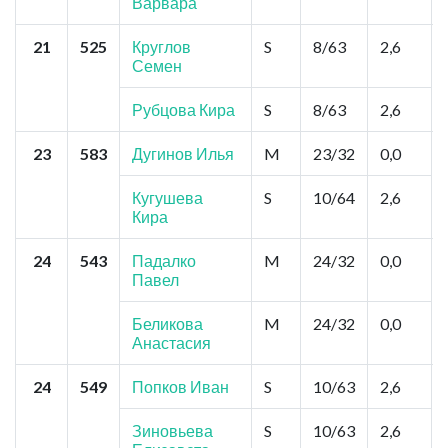
Варвара
21
525
Круглов
S
8/63
2,6
Семен
Рубцова Кира
S
8/63
2,6
23
583
Дугинов Илья
M
23/32
0,0
Кугушева
S
10/64
2,6
Кира
24
543
Падалко
M
24/32
0,0
Павел
Беликова
M
24/32
0,0
Анастасия
24
549
Попков Иван
S
10/63
2,6
Зиновьева
S
10/63
2,6