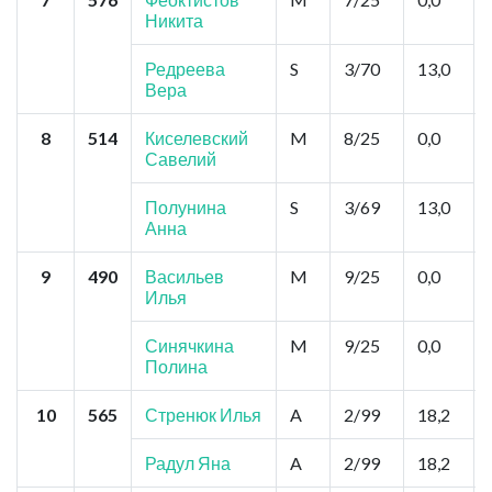
Никита
Редреева
S
3/70
13,0
Вера
8
514
Киселевский
M
8/25
0,0
Савелий
Полунина
S
3/69
13,0
Анна
9
490
Васильев
M
9/25
0,0
Илья
Синячкина
M
9/25
0,0
Полина
10
565
Стренюк Илья
A
2/99
18,2
Радул Яна
A
2/99
18,2