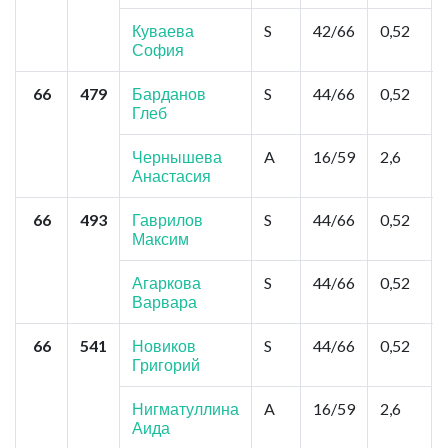
Куваева
S
42/66
0,52
София
66
479
Барданов
S
44/66
0,52
Глеб
Чернышева
A
16/59
2,6
Анастасия
66
493
Гаврилов
S
44/66
0,52
Максим
Агаркова
S
44/66
0,52
Варвара
66
541
Новиков
S
44/66
0,52
Григорий
Нигматуллина
A
16/59
2,6
Аида