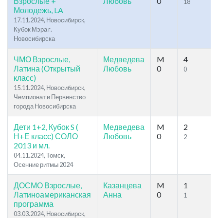
Взрослые +
Любовь
0
18
Молодежь, LA
17.11.2024, Новосибирск,
Кубок Мэра г.
Новосибирска
ЧМО Взрослые,
Медведева
M
4
Латина (Открытый
Любовь
0
0
класс)
15.11.2024, Новосибирск,
Чемпионат и Первенство
города Новосибирска
Дети 1+2, Кубок S (
Медведева
M
2
Н+Е класс) СОЛО
Любовь
0
2
2013 и мл.
04.11.2024, Томск,
Осенние ритмы 2024
ДОСМО Взрослые,
Казанцева
M
1
Латиноамериканская
Анна
0
1
программа
03.03.2024, Новосибирск,