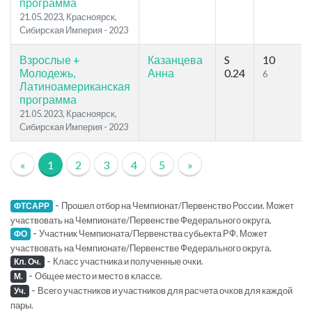
программа
21.05.2023, Красноярск,
Сибирская Империя - 2023
Взрослые +
Казанцева
S
10
Молодежь,
Анна
0.24
6
Латиноамериканская
программа
21.05.2023, Красноярск,
Сибирская Империя - 2023
«
1
2
3
4
5
»
-
Прошел отбор на Чемпионат/Первенство России. Может
ФТСАРР
участвовать на Чемпионате/Первенстве Федерального округа.
-
Участник Чемпионата/Первенства субьекта РФ. Может
ФО
участвовать на Чемпионате/Первенстве Федерального округа.
-
Класс участника и полученные очки.
Кл. Оч.
-
Общее место и место в классе.
М.
-
Всего участников и участников для расчета очков для каждой
Уч.
пары.