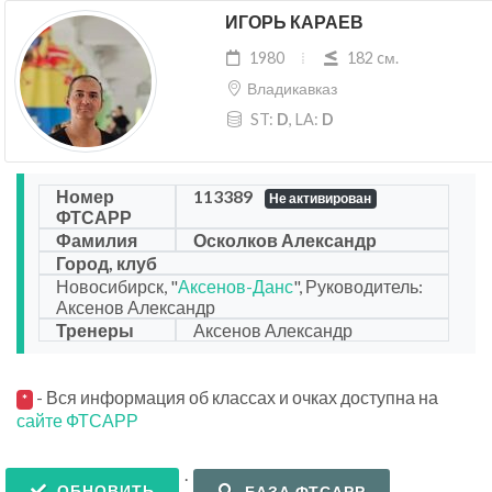
ИГОРЬ КАРАЕВ
1980
182 cм.
Владикавказ
ST:
D
, LA:
D
Номер
113389
Не активирован
ФТСАРР
Фамилия
Осколков Александр
Город, клуб
Новосибирск, "
Аксенов-Данс
", Руководитель:
Аксенов Александр
Тренеры
Аксенов Александр
- Вся информация об классах и очках доступна на
*
сайте ФТСАРР
.
ОБНОВИТЬ
БАЗА ФТСАРР