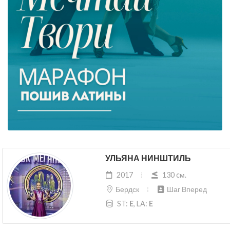
УЛЬЯНА НИНШТИЛЬ
2017
130 cм.
Бердск
Шаг Вперед
ST:
E
, LA:
E