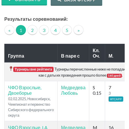
Результаты соревнований:
«
1
2
3
4
5
»
Кл.
Группа
В паре с
Оч.
М.
Турниры перечисленные ниже не попадают в
Турниры вне рейтинга
как с даты их проведения прошло более
.
160 дней
ЧФО Взрослые,
Медведева
S
7
Двоеборье
Любовь
0.15
3
02.02.2025, Новосибирск,
ФТСАРР
Чемпионат и первенство
Сибирского федерального
округа
ЧФО Взрослые, LA
Медведева
M
16