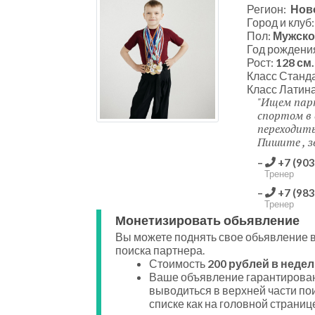
Регион:
Нов
Город и клуб
Пол:
Мужско
Год рождени
Рост:
128 см.
Класс Станд
Класс Латин
Ищем пар
спортом в 
переходить 
Пишите , 
+7 (903
Тренер
+7 (983
Тренер
Монетизировать обьявление
Вы можете поднять свое обьявление в
поиска партнера.
Стоимость
200 рублей в недел
Ваше объявление гарантирован
выводиться в верхней части по
списке как на головной странице