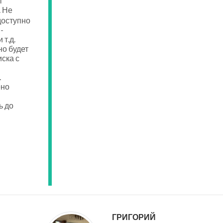
т
. Не
доступно
-
 т.д.
о будет
ска с
.
ено
ь до
ГРИГОРИЙ