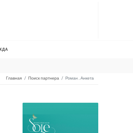
ЖДА
Платья на продажу
. 
Главная
Поиск партнера
Роман . Анкета