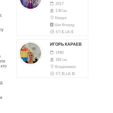
2017
130 cм.
с
Бердск
Шаг Вперед
пу
ST:
E
, LA:
E
ИГОРЬ КАРАЕВ
1980
е
182 cм.
ете
 кто
Владикавказ
ST:
D
, LA:
D
ей
м