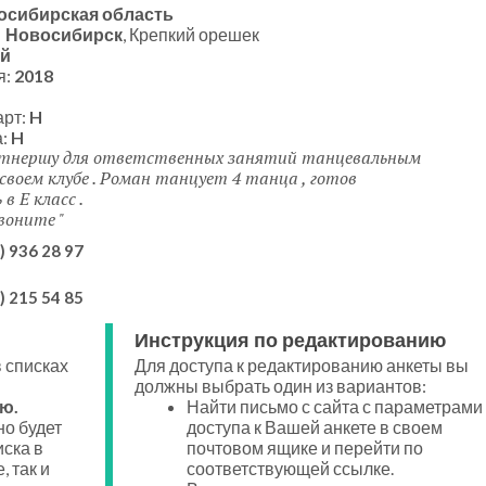
осибирская область
:
Новосибирск
, Крепкий орешек
й
я:
2018
арт:
H
а:
H
тнершу для ответственных занятий танцевальным
своем клубе . Роман танцует 4 танца , готов
в Е класс .
звоните
) 936 28 97
) 215 54 85
Инструкция по редактированию
 списках
Для доступа к редактированию анкеты вы
должны выбрать один из вариантов:
ю.
Найти письмо с сайта с параметрами
о будет
доступа к Вашей анкете в своем
иска в
почтовом ящике и перейти по
, так и
соответствующей ссылке.