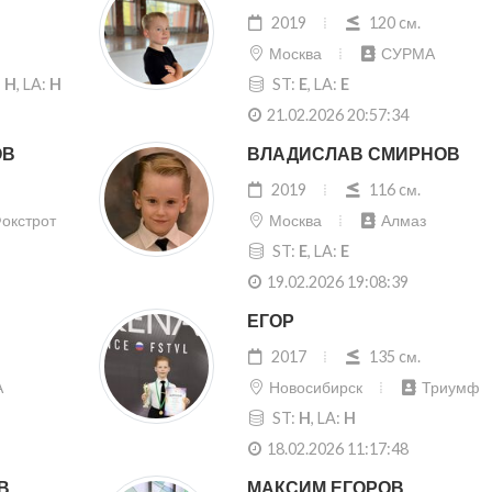
2019
120 cм.
Москва
СУРМА
:
H
, LA:
H
ST:
E
, LA:
E
21.02.2026 20:57:34
ОВ
ВЛАДИСЛАВ СМИРНОВ
2019
116 cм.
окстрот
Москва
Алмаз
ST:
E
, LA:
E
19.02.2026 19:08:39
ЕГОР
2017
135 cм.
А
Новосибирск
Триумф
ST:
H
, LA:
H
18.02.2026 11:17:48
В
МАКСИМ ЕГОРОВ