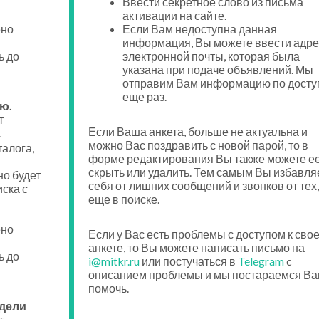
Ввести секретное слово из письма
активации на сайте.
ено
Если Вам недоступна данная
информация, Вы можете ввести адре
ь до
электронной почты, которая была
указана при подаче объявлений. Мы
отправим Вам информацию по досту
еще раз.
ю.
т
Если Ваша анкета, больше не актуальна и
.
можно Вас поздравить с новой парой, то в
талога,
форме редактирования Вы также можете е
скрыть или удалить. Тем самым Вы избавля
о будет
себя от лишних сообщений и звонков от тех,
ска с
еще в поиске.
ено
Если у Вас есть проблемы с доступом к сво
анкете, то Вы можете написать письмо на
ь до
i@mitkr.ru
или постучаться в
Telegram
c
описанием проблемы и мы постараемся Ва
помочь.
едели