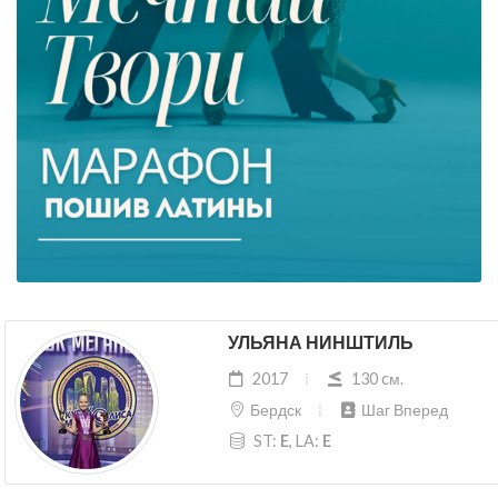
УЛЬЯНА НИНШТИЛЬ
2017
130 cм.
Бердск
Шаг Вперед
ST:
E
, LA:
E