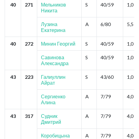
40
271
Мельников
S
40/59
1,0
Никита
Лузина
A
6/80
5,5
Екатерина
40
272
Минин Георгий
S
40/59
1,0
Савинова
S
40/59
1,0
Александра
43
223
Галиуллин
S
43/60
1,0
Айрат
Сергиенко
A
7/79
4,0
Алина
43
317
Судник
A
7/79
4,0
Дмитрий
Коробицына
A
7/79
4,0