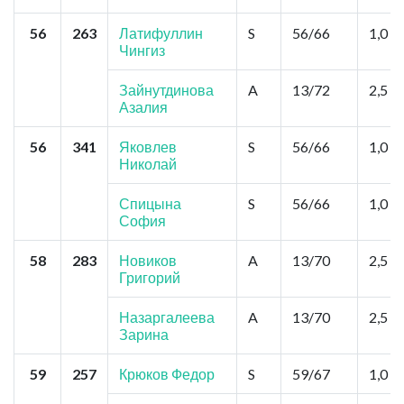
56
263
Латифуллин
S
56/66
1,0
Чингиз
Зайнутдинова
A
13/72
2,5
Азалия
56
341
Яковлев
S
56/66
1,0
Николай
Спицына
S
56/66
1,0
София
58
283
Новиков
A
13/70
2,5
Григорий
Назаргалеева
A
13/70
2,5
Зарина
59
257
Крюков Федор
S
59/67
1,0