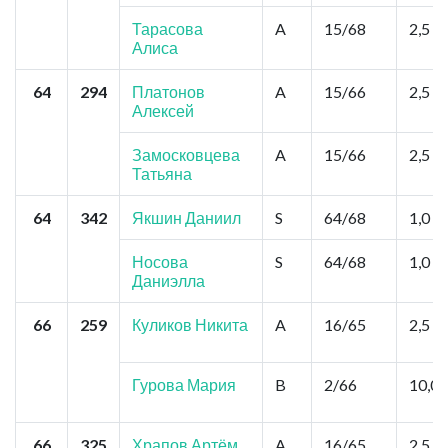
Тарасова
A
15/68
2,5
Алиса
64
294
Платонов
A
15/66
2,5
Алексей
Замосковцева
A
15/66
2,5
Татьяна
64
342
Якшин Даниил
S
64/68
1,0
Носова
S
64/68
1,0
Даниэлла
66
259
Куликов Никита
A
16/65
2,5
Гурова Мария
B
2/66
10,0
66
325
Храпов Артём
A
16/65
2,5