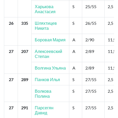
Харькова
S
25/55
2,5
Анастасия
26
335
Шляхтицев
S
26/55
2,5
Никита
Боровая Мария
A
2/90
11,5
27
207
Алексеевский
A
2/89
11,5
Степан
Волгина Ульяна
A
2/89
11,5
27
289
Панков Илья
S
27/55
2,5
Волкова
S
27/55
2,5
Полина
27
291
Парсегян
S
27/55
2,5
Давид