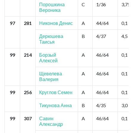
Порошкина
C
1/36
3,75
Вероника
97
281
Никонов Денис
A
44/64
0,1
Дерюшева
B
4/37
4,5
Таисья
99
214
Борзый
A
46/64
0,1
Алексей
Щевелева
A
46/64
0,1
Валерия
99
256
Круглов Семен
A
46/64
0,1
Тикунова Анна
B
4/35
3,0
99
307
Савин
A
46/64
0,1
Александр