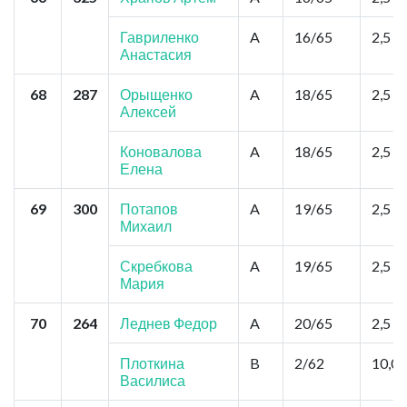
Гавриленко
A
16/65
2,5
Анастасия
68
287
Орыщенко
A
18/65
2,5
Алексей
Коновалова
A
18/65
2,5
Елена
69
300
Потапов
A
19/65
2,5
Михаил
Скребкова
A
19/65
2,5
Мария
70
264
Леднев Федор
A
20/65
2,5
Плоткина
B
2/62
10,0
Василиса