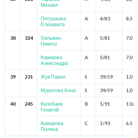
Михаил
Петушкова
A
4/83
8,5
Елизавета
38
324
Хильман
A
5/81
7,0
Никита
Корикова
A
5/81
7,0
Александра
39
231
Жук Павел
S
39/59
1,0
Муратова Анна
S
39/59
1,0
40
245
Колобаев
B
1/91
13,0
Георгий
Комарова
C
1/93
6,5
Полина