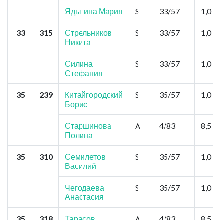
Ядыгина Мария
S
33/57
1,0
33
315
Стрельников
S
33/57
1,0
Никита
Силина
S
33/57
1,0
Стефания
35
239
Китайгородский
S
35/57
1,0
Борис
Старшинова
A
4/83
8,5
Полина
35
310
Семилетов
S
35/57
1,0
Василий
Чегодаева
S
35/57
1,0
Анастасия
35
318
Тарасов
A
4/83
8,5