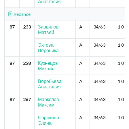
Анастасия
Redance
87
233
Завьялов
A
34/63
1,0
Матвей
Эхтова
A
34/63
1,0
Вероника
87
258
Кузнецов
A
34/63
1,0
Михаил
Воробьева
A
34/63
1,0
Анастасия
87
267
Маркелов
A
34/63
1,0
Максим
Сорокина
A
34/63
1,0
Элина