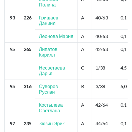
Полина
93
226
Гришаев
A
40/63
0,1
Даниил
Леонова Мария
A
40/63
0,1
95
265
Липатов
A
42/63
0,1
Кирилл
Несветаева
C
1/38
4,5
Дарья
95
316
Суворов
B
3/38
6,0
Руслан
Костылева
A
42/64
0,1
Светлана
97
235
Зюзин Эрик
A
44/64
0,1