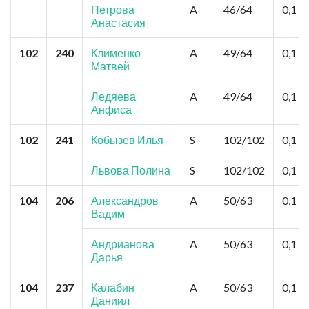
Петрова
A
46/64
0,1
Анастасия
102
240
Клименко
A
49/64
0,1
Матвей
Ледяева
A
49/64
0,1
Анфиса
102
241
Кобызев Илья
S
102/102
0,1
Львова Полина
S
102/102
0,1
104
206
Александров
A
50/63
0,1
Вадим
Андрианова
A
50/63
0,1
Дарья
104
237
Калабин
A
50/63
0,1
Даниил