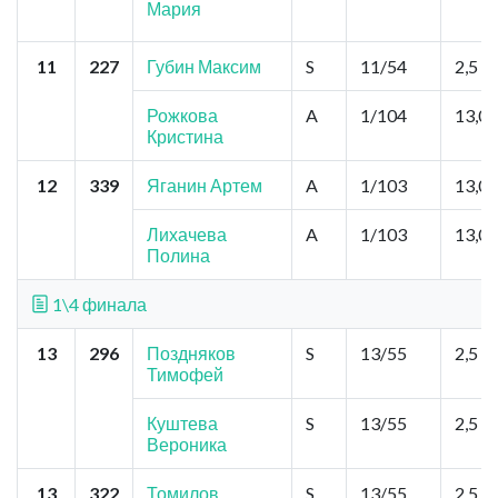
Мария
11
227
Губин Максим
S
11/54
2,5
Рожкова
A
1/104
13,0
Кристина
12
339
Яганин Артем
A
1/103
13,0
Лихачева
A
1/103
13,0
Полина
1\4 финала
13
296
Поздняков
S
13/55
2,5
Тимофей
Куштева
S
13/55
2,5
Вероника
13
322
Томилов
S
13/55
2,5