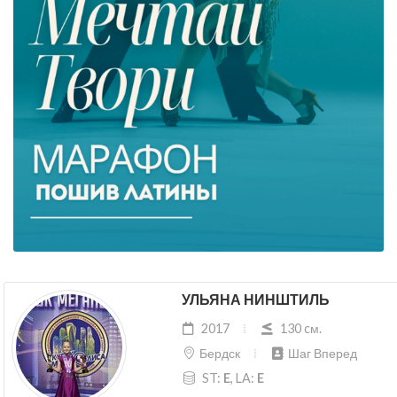
УЛЬЯНА НИНШТИЛЬ
2017
130 cм.
Бердск
Шаг Вперед
ST:
E
, LA:
E