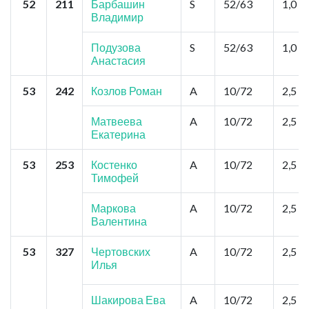
52
211
Барбашин
S
52/63
1,0
Владимир
Подузова
S
52/63
1,0
Анастасия
53
242
Козлов Роман
A
10/72
2,5
Матвеева
A
10/72
2,5
Екатерина
53
253
Костенко
A
10/72
2,5
Тимофей
Маркова
A
10/72
2,5
Валентина
53
327
Чертовских
A
10/72
2,5
Илья
Шакирова Ева
A
10/72
2,5