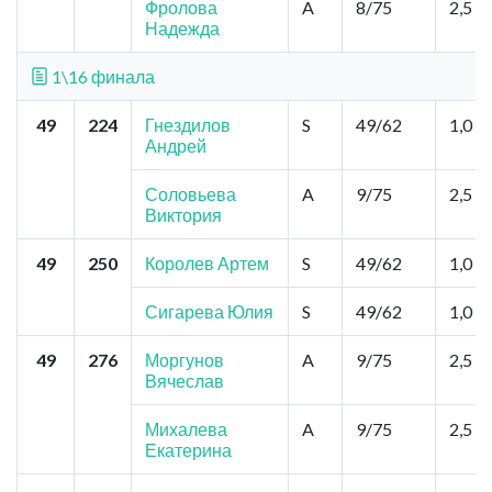
Фролова
A
8/75
2,5
Надежда
1\16 финала
49
224
Гнездилов
S
49/62
1,0
Андрей
Соловьева
A
9/75
2,5
Виктория
49
250
Королев Артем
S
49/62
1,0
Сигарева Юлия
S
49/62
1,0
49
276
Моргунов
A
9/75
2,5
Вячеслав
Михалева
A
9/75
2,5
Екатерина