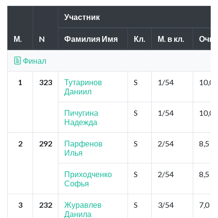
Участник
М.
N
Фамилия Имя
Кл.
М. в кл.
Очки
Финал
1
323
Тутаринов
S
1/54
10,0
Даниил
Пичугина
S
1/54
10,0
Надежда
2
292
Парфенов
S
2/54
8,5
Илья
Приходченко
S
2/54
8,5
Софья
3
232
Журавлев
S
3/54
7,0
Данила