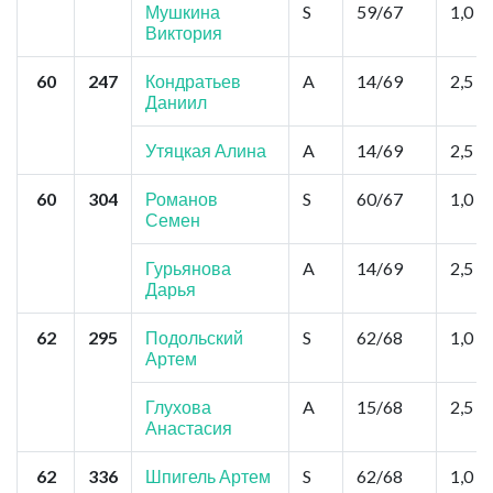
Мушкина
S
59/67
1,0
Виктория
60
247
Кондратьев
A
14/69
2,5
Даниил
Утяцкая Алина
A
14/69
2,5
60
304
Романов
S
60/67
1,0
Семен
Гурьянова
A
14/69
2,5
Дарья
62
295
Подольский
S
62/68
1,0
Артем
Глухова
A
15/68
2,5
Анастасия
62
336
Шпигель Артем
S
62/68
1,0