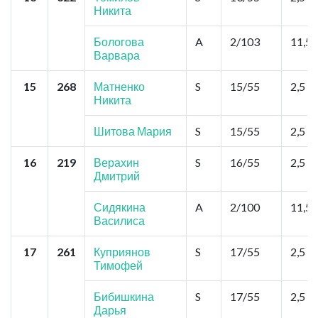
Никита
Бологова
A
2/103
11,5
Варвара
15
268
Матненко
S
15/55
2,5
Никита
Шитова Мария
S
15/55
2,5
16
219
Верахин
S
16/55
2,5
Дмитрий
Сидякина
A
2/100
11,5
Василиса
17
261
Куприянов
S
17/55
2,5
Тимофей
Бибишкина
S
17/55
2,5
Дарья