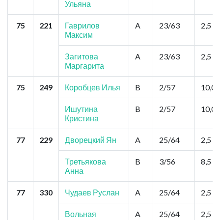
Ульяна
75
221
Гаврилов
A
23/63
2,5
Максим
Загитова
A
23/63
2,5
Маргарита
75
249
Коробцев Илья
B
2/57
10,0
Ишутина
B
2/57
10,0
Кристина
77
229
Дворецкий Ян
A
25/64
2,5
Третьякова
B
3/56
8,5
Анна
77
330
Чудаев Руслан
A
25/64
2,5
Вольная
A
25/64
2,5