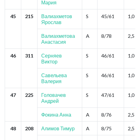
Мария
45
215
Валиахметов
S
45/61
1,0
Ярослав
Валиахметова
A
8/78
2,5
Анастасия
46
311
Серняев
S
46/61
1,0
Виктор
Савельева
S
46/61
1,0
Валерия
47
225
Головачев
S
47/61
1,0
Андрей
Фокина Анна
A
8/76
2,5
48
208
Алимов Тимур
A
8/75
2,5