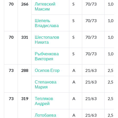
70
266
Литевский
S
70/73
1,0
Максим
Шепель
S
70/73
1,0
Владислава
70
331
Шестопалов
S
70/73
1,0
Никита
Рыбченкова
S
70/73
1,0
Виктория
73
288
Осипов Егор
A
21/63
2,5
Степанова
A
21/63
2,5
Мария
73
319
Тепляков
A
21/63
2,5
Андрей
Лотобаева
A
21/63
2,5