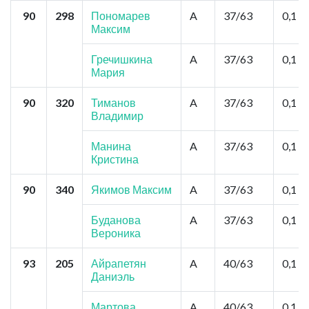
90
298
Пономарев
A
37/63
0,1
Максим
Гречишкина
A
37/63
0,1
Мария
90
320
Тиманов
A
37/63
0,1
Владимир
Манина
A
37/63
0,1
Кристина
90
340
Якимов Максим
A
37/63
0,1
Буданова
A
37/63
0,1
Вероника
93
205
Айрапетян
A
40/63
0,1
Даниэль
Мартова
A
40/63
0,1