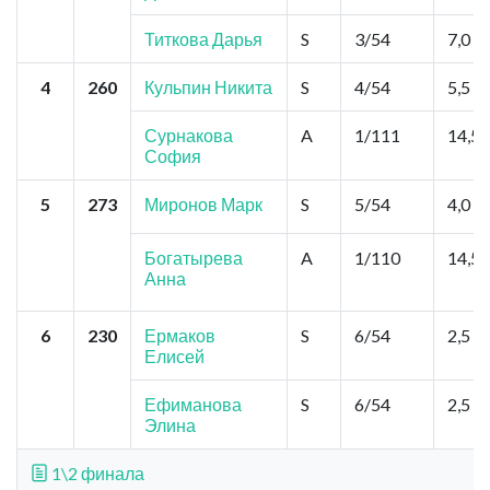
Титкова Дарья
S
3/54
7,0
4
260
Кульпин Никита
S
4/54
5,5
Сурнакова
A
1/111
14,5
София
5
273
Миронов Марк
S
5/54
4,0
Богатырева
A
1/110
14,5
Анна
6
230
Ермаков
S
6/54
2,5
Елисей
Ефиманова
S
6/54
2,5
Элина
1\2 финала