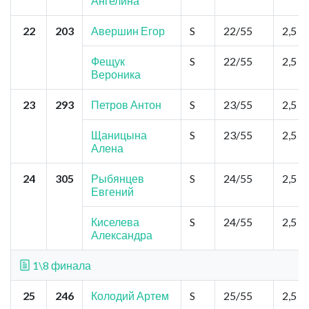
Ангелина
22
203
Авершин Егор
S
22/55
2,5
Фещук
S
22/55
2,5
Вероника
23
293
Петров Антон
S
23/55
2,5
Щаницына
S
23/55
2,5
Алена
24
305
Рыбянцев
S
24/55
2,5
Евгений
Киселева
S
24/55
2,5
Александра
1\8 финала
25
246
Колодий Артем
S
25/55
2,5