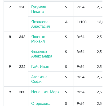
7
228
Гугучкин
S
7/54
2,5
Никита
Яковлева
A
1/108
13,0
Анастасия
8
343
Ященко
S
8/54
2,5
Михаил
Фоменко
S
8/54
2,5
Александра
9
222
Гайс Иван
S
9/54
2,5
Агапкина
S
9/54
2,5
София
9
280
Ненашкин Марк
S
9/54
2,5
Стерехова
S
9/54
2,5