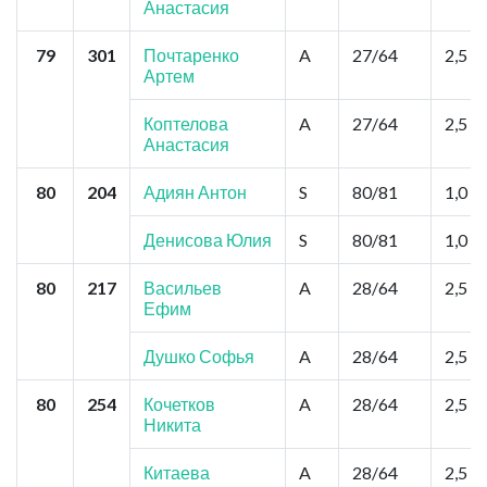
Анастасия
79
301
Почтаренко
A
27/64
2,5
Артем
Коптелова
A
27/64
2,5
Анастасия
80
204
Адиян Антон
S
80/81
1,0
Денисова Юлия
S
80/81
1,0
80
217
Васильев
A
28/64
2,5
Ефим
Душко Софья
A
28/64
2,5
80
254
Кочетков
A
28/64
2,5
Никита
Китаева
A
28/64
2,5