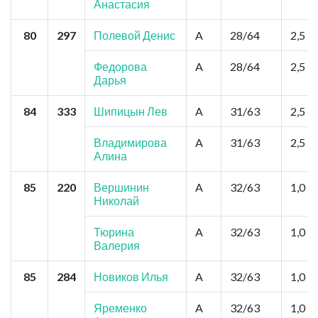
Анастасия
80
297
Полевой Денис
A
28/64
2,5
Федорова
A
28/64
2,5
Дарья
84
333
Шипицын Лев
A
31/63
2,5
Владимирова
A
31/63
2,5
Алина
85
220
Вершинин
A
32/63
1,0
Николай
Тюрина
A
32/63
1,0
Валерия
85
284
Новиков Илья
A
32/63
1,0
Яременко
A
32/63
1,0