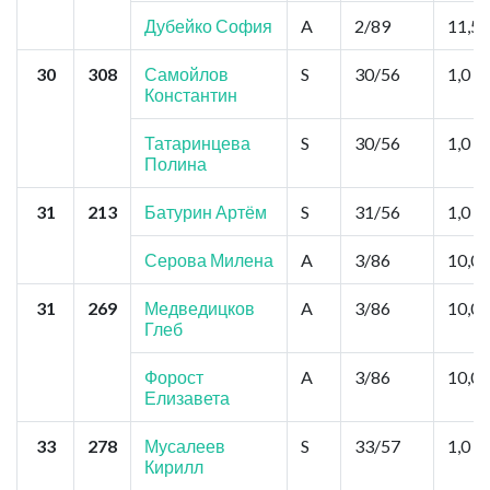
Дубейко София
A
2/89
11,5
30
308
Самойлов
S
30/56
1,0
Константин
Татаринцева
S
30/56
1,0
Полина
31
213
Батурин Артём
S
31/56
1,0
Серова Милена
A
3/86
10,0
31
269
Медведицков
A
3/86
10,0
Глеб
Форост
A
3/86
10,0
Елизавета
33
278
Мусалеев
S
33/57
1,0
Кирилл