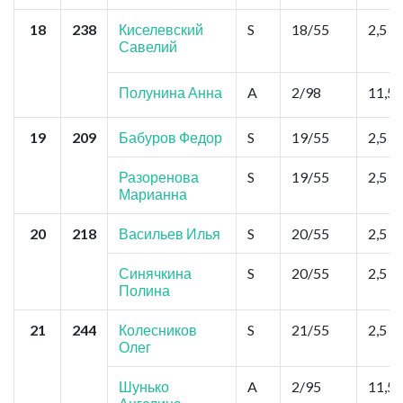
18
238
Киселевский
S
18/55
2,5
Савелий
Полунина Анна
A
2/98
11,5
19
209
Бабуров Федор
S
19/55
2,5
Разоренова
S
19/55
2,5
Марианна
20
218
Васильев Илья
S
20/55
2,5
Синячкина
S
20/55
2,5
Полина
21
244
Колесников
S
21/55
2,5
Олег
Шунько
A
2/95
11,5