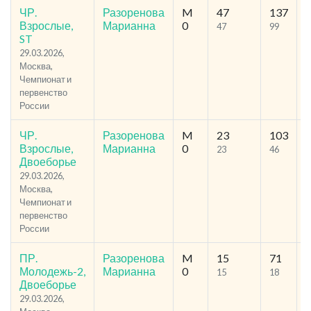
ЧР.
Разоренова
M
47
137
3
Взрослые,
Марианна
0
47
99
ST
29.03.2026,
Москва,
Чемпионат и
первенство
России
ЧР.
Разоренова
M
23
103
2
Взрослые,
Марианна
0
23
46
Двоеборье
29.03.2026,
Москва,
Чемпионат и
первенство
России
ПР.
Разоренова
M
15
71
1
Молодежь-2,
Марианна
0
15
18
Двоеборье
29.03.2026,