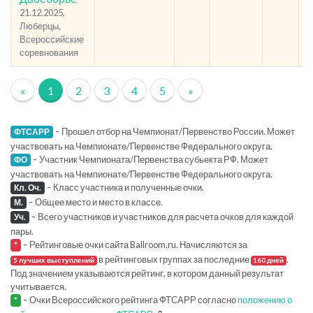
21.12.2025,
Люберцы,
Всероссийские
соревнования
«
1
2
3
4
5
»
-
Прошел отбор на Чемпионат/Первенство России. Может
ФТСАРР
участвовать на Чемпионате/Первенстве Федерального округа.
-
Участник Чемпионата/Первенства субьекта РФ. Может
ФО
участвовать на Чемпионате/Первенстве Федерального округа.
-
Класс участника и полученные очки.
Кл. Оч.
-
Общее место и место в классе.
М.
-
Всего участников и участников для расчета очков для каждой
Уч.
пары.
-
Рейтинговые очки сайта Ballroom.ru. Начисляются за
*
в рейтинговых группах за последние
.
5 лучших выступлений
160 дней
Под значением указываются рейтинг, в котором данный результат
учитывается.
-
Очки Всероссийского рейтинга ФТСАРР согласно
положению о
*