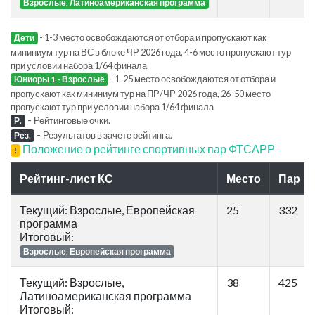
Взрослые, Латиноамериканская программа
- 1-3 место освобождаются от отбора и пропускают как
Дети
мининиум тур на ВС в блоке ЧР 2026 года, 4-6 место пропускают тур
при условии набора 1/64 финала
- 1-25 место освобождаются от отбора и
Юниоры 1 - Взрослые
пропускают как мининиум тур на ПР/ЧР 2026 года, 26-50 место
пропускают тур при условии набора 1/64 финала
-
Рейтинговые очки.
Р.
-
Результатов в зачете рейтинга.
Рез.
Положение о рейтинге спортивных пар ФТСАРР
!
Рейтинг-лист КС
Место
Пар
Текущий: Взрослые, Европейская
25
332
программа
Итоговый:
Взрослые, Европейская программа
Текущий: Взрослые,
38
425
Латиноамериканская программа
Итоговый: