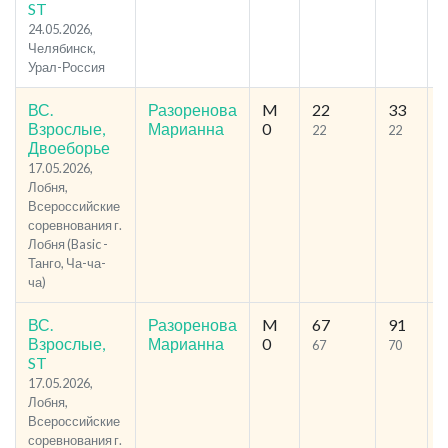
ST
24.05.2026,
Челябинск,
Урал-Россия
ВС.
Разоренова
M
22
33
2
Взрослые,
Марианна
0
22
22
Двоеборье
17.05.2026,
Лобня,
Всероссийские
соревнования г.
Лобня (Basic -
Танго, Ча-ча-
ча)
ВС.
Разоренова
M
67
91
3
Взрослые,
Марианна
0
67
70
ST
17.05.2026,
Лобня,
Всероссийские
соревнования г.