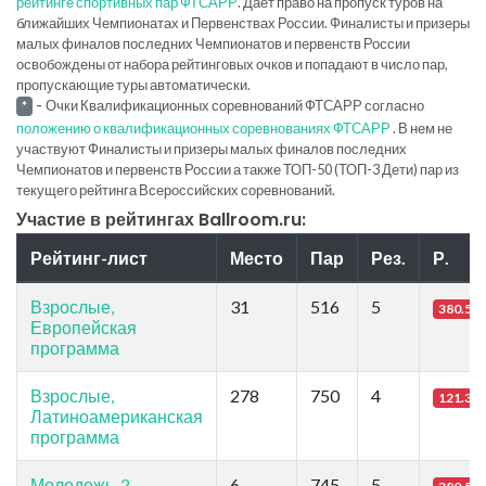
рейтинге спортивных пар ФТСАРР
. Дает право на пропуск туров на
ближайших Чемпионатах и Первенствах России. Финалисты и призеры
малых финалов последних Чемпионатов и первенств России
освобождены от набора рейтинговых очков и попадают в число пар,
пропускающие туры автоматически.
-
Очки Квалификационных соревнований ФТСАРР согласно
*
положению о квалификационных соревнованиях ФТСАРР
. В нем не
участвуют Финалисты и призеры малых финалов последних
Чемпионатов и первенств России а также ТОП-50 (ТОП-3 Дети) пар из
текущего рейтинга Всероссийских соревнований.
Участие в рейтингах Ballroom.ru:
Рейтинг-лист
Место
Пар
Рез.
Р.
Взрослые,
31
516
5
380.55
Европейская
программа
Взрослые,
278
750
4
121.39
Латиноамериканская
программа
Молодежь-2
6
745
5