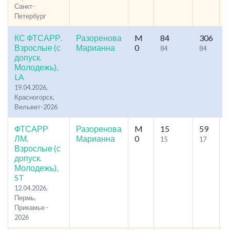
Санкт-
Петербург
КС ФТСАРР.
Разоренова
M
84
306
2
Взрослые (с
Марианна
0
84
84
допуск.
Молодежь),
LA
19.04.2026,
Красногорск,
Вельвет-2026
ФТСАРР
Разоренова
M
15
59
3
ЛМ.
Марианна
0
15
17
Взрослые (с
допуск.
Молодежь),
ST
12.04.2026,
Пермь,
Прикамье -
2026