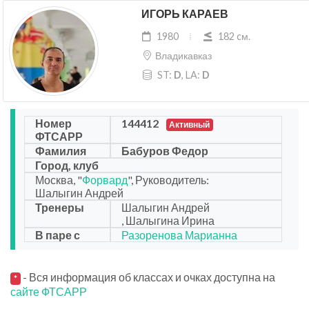
ИГОРЬ КАРАЕВ
1980
182 cм.
Владикавказ
ST:
D
, LA:
D
Номер
144412
Активный
ФТСАРР
Фамилия
Бабуров Федор
Город, клуб
Москва, "
Форвард
", Руководитель:
Шалыгин Андрей
Тренеры
Шалыгин Андрей
, Шалыгина Ирина
В паре с
Разоренова Марианна
- Вся информация об классах и очках доступна на
*
сайте ФТСАРР