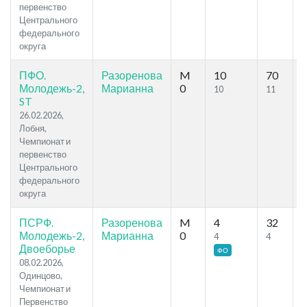
первенство
Центрального
федерального
округа
ПФО.
Разоренова
M
10
70
7
Молодежь-2,
Марианна
0
10
11
ST
26.02.2026,
Лобня,
Чемпионат и
первенство
Центрального
федерального
округа
ПСРФ.
Разоренова
M
4
32
3
Молодежь-2,
Марианна
0
4
4
Двоеборье
ФО
08.02.2026,
Одинцово,
Чемпионат и
Первенство