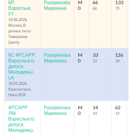
КР.
Разоренова
M
66
133
2
Взрослые,
Марианна
0
66
79
ST
19.06.2026,
Москва, В
ритмах лета -
Тимерязев
Центр
КС ФТСАРР.
Разоренова
M
33
126
3
Взрослые (с
Марианна
0
33
34
допуск.
Молодежь),
LA
30.05.2026,
Красногорск,
Ника 2026
ФТСАРР
Разоренова
M
14
62
4
ЛМ.
Марианна
0
14
19
Взрослые (с
допуск.
Молодежь),