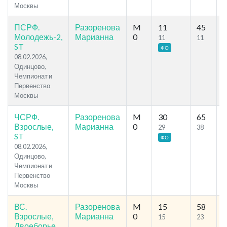
Москвы
ПСРФ.
Разоренова
M
11
45
5
Молодежь-2,
Марианна
0
11
11
ST
ФО
08.02.2026,
Одинцово,
Чемпионат и
Первенство
Москвы
ЧСРФ.
Разоренова
M
30
65
4
Взрослые,
Марианна
0
29
38
ST
ФО
08.02.2026,
Одинцово,
Чемпионат и
Первенство
Москвы
ВС.
Разоренова
M
15
58
3
Взрослые,
Марианна
0
15
23
Двоеборье