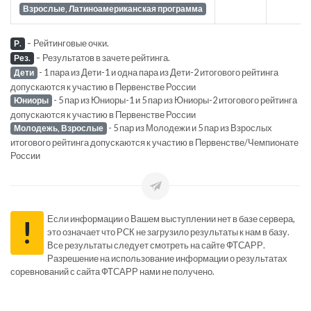
Взрослые, Латиноамериканская программа
-
Рейтинговые очки.
Р.
-
Результатов в зачете рейтинга.
Рез.
- 1 пара из Дети-1 и одна пара из Дети-2 итогового рейтинга
Дети
допускаются к участию в Первенстве России
- 5 пар из Юниоры-1 и 5 пар из Юниоры-2 итогового рейтинга
Юниоры
допускаются к участию в Первенстве России
- 5 пар из Молодежи и 5 пар из Взрослых
Молодежь, Взрослые
итогового рейтинга допускаются к участию в Первенстве/Чемпионате
России
Если информации о Вашем выступлении нет в базе сервера,
!
это означает что РСК не загрузило результаты к нам в базу.
Все результаты следует смотреть на сайте ФТСАРР.
Разрешение на использование информации о результатах
соревнований с сайта ФТСАРР нами не получено.