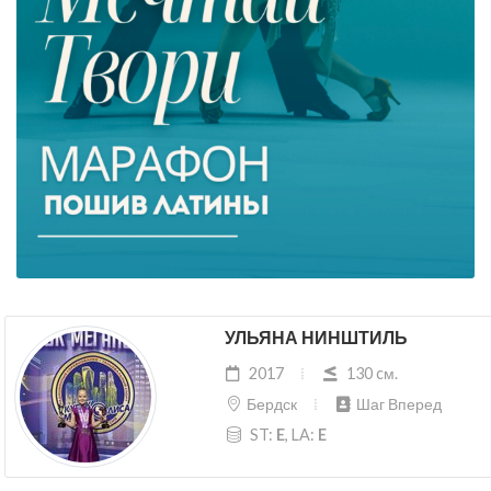
УЛЬЯНА НИНШТИЛЬ
2017
130 cм.
Бердск
Шаг Вперед
ST:
E
, LA:
E