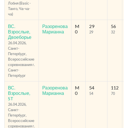
Лобня (Basic -
Танго, Ча-ча-
ча)
ВС.
Разоренова
M
29
56
2
Взрослые,
Марианна
0
29
32
Двоеборье
26.04.2026,
Санкт-
Петербург,
Всероссийские
соревнования г.
Санкт-
Петербург
ВС.
Разоренова
M
54
112
3
Взрослые,
Марианна
0
54
70
ST
26.04.2026,
Санкт-
Петербург,
Всероссийские
соревнования г.