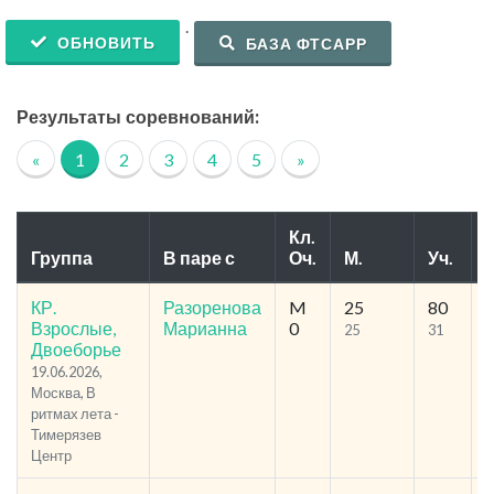
.
ОБНОВИТЬ
БАЗА ФТСАРР
Результаты соревнований:
«
1
2
3
4
5
»
Кл.
Группа
В паре с
Оч.
М.
Уч.
Р
КР.
Разоренова
M
25
80
2
Взрослые,
Марианна
0
25
31
Двоеборье
19.06.2026,
Москва, В
ритмах лета -
Тимерязев
Центр