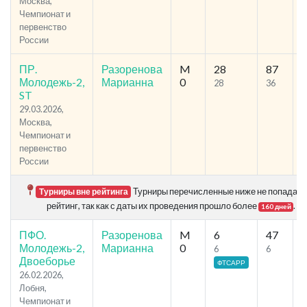
Москва,
Чемпионат и
первенство
России
ПР.
Разоренова
M
28
87
3
Молодежь-2,
Марианна
0
28
36
ST
29.03.2026,
Москва,
Чемпионат и
первенство
России
Турниры перечисленные ниже не попадают
Турниры вне рейтинга
рейтинг, так как с даты их проведения прошло более
.
160 дней
ПФО.
Разоренова
M
6
47
3
Молодежь-2,
Марианна
0
6
6
Двоеборье
ФТСАРР
26.02.2026,
Лобня,
Чемпионат и