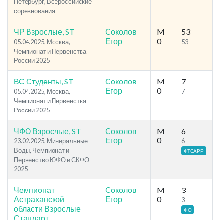
Петербург, Всероссийские
соревнования
ЧР Взрослые, ST
Соколов
M
53
Егор
0
05.04.2025, Москва,
53
Чемпионат и Первенства
России 2025
ВС Студенты, ST
Соколов
M
7
Егор
0
05.04.2025, Москва,
7
Чемпионат и Первенства
России 2025
ЧФО Взрослые, ST
Соколов
M
6
Егор
0
23.02.2025, Минеральные
6
Воды, Чемпионат и
ФТСАРР
Первенство ЮФО и СКФО -
2025
Чемпионат
Соколов
M
3
Астраханской
Егор
0
3
области Взрослые
ФО
Стандарт