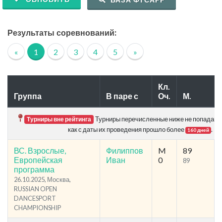
Результаты соревнований:
«
1
2
3
4
5
»
Кл.
Группа
В паре с
Оч.
М.
Турниры перечисленные ниже не попадают в
Турниры вне рейтинга
как с даты их проведения прошло более
.
160 дней
ВС. Взрослые,
Филиппов
M
89
Европейская
Иван
0
89
программа
26.10.2025, Москва,
RUSSIAN OPEN
DANCESPORT
CHAMPIONSHIP