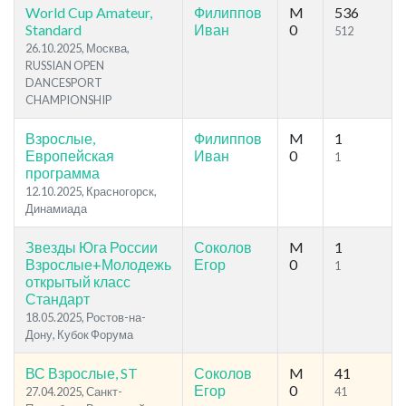
World Cup Amateur,
Филиппов
M
536
Standard
Иван
0
512
26.10.2025, Москва,
RUSSIAN OPEN
DANCESPORT
CHAMPIONSHIP
Взрослые,
Филиппов
M
1
Европейская
Иван
0
1
программа
12.10.2025, Красногорск,
Динамиада
Звезды Юга России
Соколов
M
1
Взрослые+Молодежь
Егор
0
1
открытый класс
Стандарт
18.05.2025, Ростов-на-
Дону, Кубок Форума
ВС Взрослые, ST
Соколов
M
41
Егор
0
27.04.2025, Санкт-
41