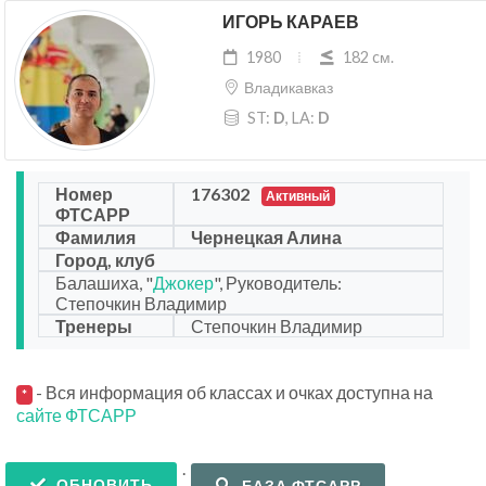
ИГОРЬ КАРАЕВ
1980
182 cм.
Владикавказ
ST:
D
, LA:
D
Номер
176302
Активный
ФТСАРР
Фамилия
Чернецкая Алина
Город, клуб
Балашиха, "
Джокер
", Руководитель:
Степочкин Владимир
Тренеры
Степочкин Владимир
- Вся информация об классах и очках доступна на
*
сайте ФТСАРР
.
ОБНОВИТЬ
БАЗА ФТСАРР