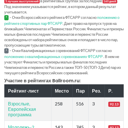
в рейтинговых группах за последние
.
5 лучших выступлений
160 дней
Под значением указываются рейтинг, в котором данный результат
учитывается.
-
Очки Всероссийского рейтинга ФТСАРР согласно
положению о
*
рейтинге спортивных пар ФТСАРР
. Дает право на пропуск туров на
ближайших Чемпионатах и Первенствах России. Финалисты и призеры
малых финалов последних Чемпионатов и первенств России
освобождены от набора рейтинговых очков и попадают в число пар,
пропускающие туры автоматически.
-
Очки Квалификационных соревнований ФТСАРР согласно
*
положению о квалификационных соревнованиях ФТСАРР
. В нем не
участвуют Финалисты и призеры малых финалов последних
Чемпионатов и первенств России а также ТОП-50 (ТОП-3 Дети) пар из
текущего рейтинга Всероссийских соревнований.
Участие в рейтингах Ballroom.ru:
Рейтинг-лист
Место
Пар
Рез.
Р.
Взрослые,
258
516
3
92.13
Европейская
программа
Молодежь-2
143
745
3
92.13