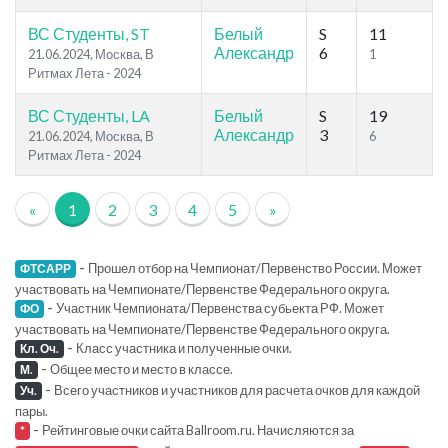
ВС Студенты, ST
Белый
S
11
Александр
6
21.06.2024, Москва, В
1
Ритмах Лета - 2024
ВС Студенты, LA
Белый
S
19
Александр
3
21.06.2024, Москва, В
6
Ритмах Лета - 2024
«
1
2
3
4
5
»
-
Прошел отбор на Чемпионат/Первенство России. Может
ФТСАРР
участвовать на Чемпионате/Первенстве Федерального округа.
-
Участник Чемпионата/Первенства субьекта РФ. Может
ФО
участвовать на Чемпионате/Первенстве Федерального округа.
-
Класс участника и полученные очки.
Кл. Оч.
-
Общее место и место в классе.
М.
-
Всего участников и участников для расчета очков для каждой
Уч.
пары.
-
Рейтинговые очки сайта Ballroom.ru. Начисляются за
*