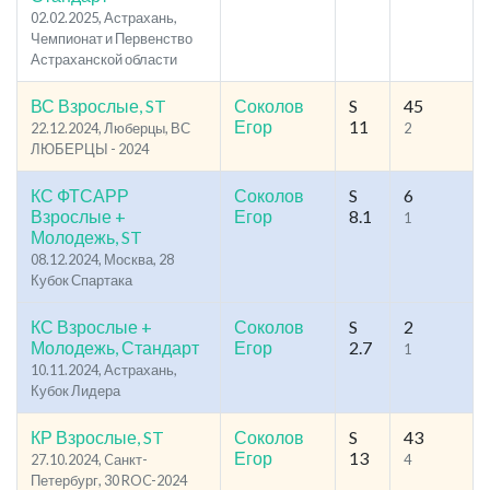
02.02.2025, Астрахань,
Чемпионат и Первенство
Астраханской области
ВС Взрослые, ST
Соколов
S
45
Егор
11
22.12.2024, Люберцы, ВС
2
ЛЮБЕРЦЫ - 2024
КС ФТСАРР
Соколов
S
6
Взрослые +
Егор
8.1
1
Молодежь, ST
08.12.2024, Москва, 28
Кубок Спартака
КС Взрослые +
Соколов
S
2
Молодежь, Стандарт
Егор
2.7
1
10.11.2024, Астрахань,
Кубок Лидера
КР Взрослые, ST
Соколов
S
43
Егор
13
27.10.2024, Cанкт-
4
Петербург, 30 ROC-2024