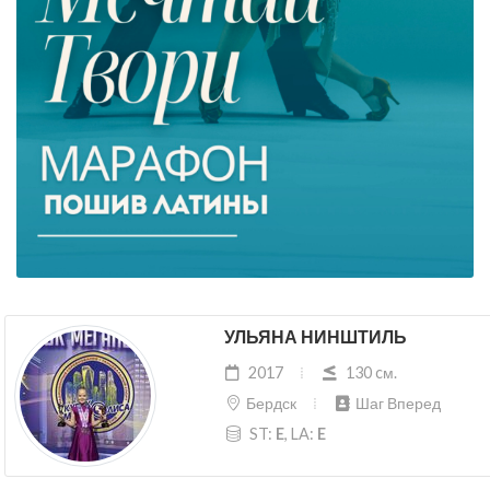
УЛЬЯНА НИНШТИЛЬ
2017
130 cм.
Бердск
Шаг Вперед
ST:
E
, LA:
E