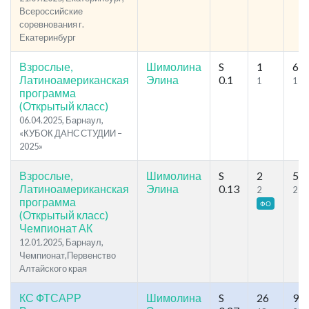
Всероссийские
соревнования г.
Екатеринбург
Взрослые,
Шимолина
S
1
6
Латиноамериканская
Элина
0.1
1
1
программа
(Открытый класс)
06.04.2025, Барнаул,
«КУБОК ДАНС СТУДИИ –
2025»
Взрослые,
Шимолина
S
2
5
Латиноамериканская
Элина
0.13
2
2
программа
ФО
(Открытый класс)
Чемпионат АК
12.01.2025, Барнаул,
Чемпионат,Первенство
Алтайского края
КС ФТСАРР
Шимолина
S
26
96