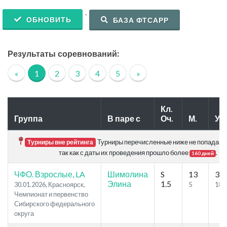
.
ОБНОВИТЬ
БАЗА ФТСАРР
Результаты соревнований:
«
1
2
3
4
5
»
Кл.
Группа
В паре с
Оч.
М.
Уч.
Турниры перечисленные ниже не попадают 
Турниры вне рейтинга
так как с даты их проведения прошло более
.
160 дней
ЧФО. Взрослые, LA
Шимолина
S
13
38
Элина
1.5
30.01.2026, Красноярск,
5
18
Чемпионат и первенство
Сибирского федерального
округа