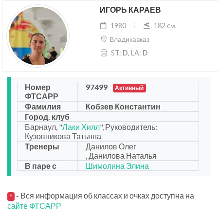
ИГОРЬ КАРАЕВ
1980
182 cм.
Владикавказ
ST:
D
, LA:
D
Номер
97499
Активный
ФТСАРР
Фамилия
Кобзев Константин
Город, клуб
Барнаул, "
Лаки Хилл
", Руководитель:
Кузовникова Татьяна
Тренеры
Данилов Олег
, Данилова Наталья
В паре с
Шимолина Элина
- Вся информация об классах и очках доступна на
*
сайте ФТСАРР