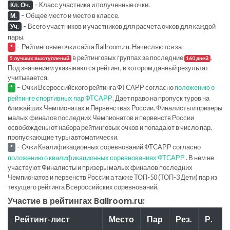
-
Класс участника и полученные очки.
Кл. Оч.
-
Общее место и место в классе.
М.
-
Всего участников и участников для расчета очков для каждой
Уч.
пары.
-
Рейтинговые очки сайта Ballroom.ru. Начисляются за
*
в рейтинговых группах за последние
.
5 лучших выступлений
160 дней
Под значением указываются рейтинг, в котором данный результат
учитывается.
-
Очки Всероссийского рейтинга ФТСАРР согласно
положению о
*
рейтинге спортивных пар ФТСАРР
. Дает право на пропуск туров на
ближайших Чемпионатах и Первенствах России. Финалисты и призеры
малых финалов последних Чемпионатов и первенств России
освобождены от набора рейтинговых очков и попадают в число пар,
пропускающие туры автоматически.
-
Очки Квалификационных соревнований ФТСАРР согласно
*
положению о квалификационных соревнованиях ФТСАРР
. В нем не
участвуют Финалисты и призеры малых финалов последних
Чемпионатов и первенств России а также ТОП-50 (ТОП-3 Дети) пар из
текущего рейтинга Всероссийских соревнований.
Участие в рейтингах Ballroom.ru:
Рейтинг-лист
Место
Пар
Рез.
Р.