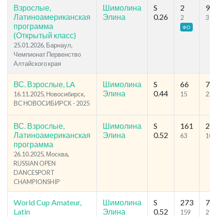
Взрослые,
Шимолина
S
2
9
Латиноамериканская
Элина
0.26
2
3
программа
ФО
(Открытый класс)
25.01.2026, Барнаул,
Чемпионат Первенство
Алтайского края
ВС. Взрослые, LA
Шимолина
S
66
76
Элина
0.44
16.11.2025, Новосибирск,
15
22
ВС НОВОСИБИРСК - 2025
ВС. Взрослые,
Шимолина
S
161
27
Латиноамериканская
Элина
0.52
63
100
программа
26.10.2025, Москва,
RUSSIAN OPEN
DANCESPORT
CHAMPIONSHIP
World Cup Amateur,
Шимолина
S
273
79
Latin
Элина
0.52
159
212