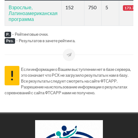
Взрослые,
152
750
5
173.76
Латиноамериканская
программа
-
Рейтинговые очки.
Р.
-
Результатов в зачете рейтинга.
Рез.
Если информации о Вашем выступлении нет в базе сервера,
!
это означает что РСК не загрузило результаты к нам в базу.
Все результаты следует смотреть на сайте ФТСАРР.
Разрешение на использование информации о результатах
соревнований с сайта ФТСАРР нами не получено.