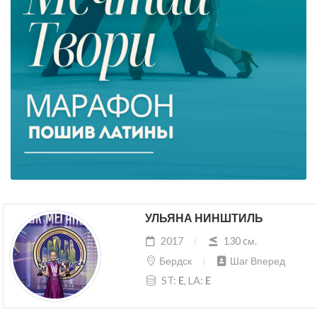
УЛЬЯНА НИНШТИЛЬ
2017
130 cм.
Бердск
Шаг Вперед
ST:
E
, LA:
E