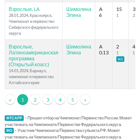
Взрослые, LA
Шимолина
A
15
39
Элина
6
28.01.2024, Красноярск,
1
23
Чемпионат и первенство
Сибирского федерального
округа
Взрослые,
Шимолина
A
2
4
Латиноамериканская
Элина
0.13
1
1
программа
ФО
(Открытый класс)
14.01.2024, Барнаул,
чемпионат и первенство
Алтайского края
«
1
2
3
4
5
»
-
Прошел отбор на Чемпионат/Первенство России. Может
ФТСАРР
участвовать на Чемпионате/Первенстве Федерального округа.
-
Участник Чемпионата/Первенства субьекта РФ. Может
ФО
участвовать на Чемпионате/Первенстве Федерального округа.