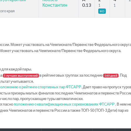
Константин
0.13
1
1
кого края
ФО
ссии. Может участвовать на Чемпионате/Первенстве Федерального округа
Может участвовать на Чемпионате/Первенстве Федерального округа.
в для каждой пары.
за
в рейтинговых группах за последние
. Под
5 лучших выступлений
160 дней
ультат учитывается.
положению о рейтинге спортивных пар ФТСАРР
. Дает право на пропуск туро
исты и призеры малых финалов последних Чемпионатов и первенств Росси
в число пар, пропускающие туры автоматически.
огласно
положению о квалификационных соревнованиях ФТСАРР
. В нем н
их Чемпионатов и первенств России а также ТОП-50 (ТОП-3 Дети) пар из