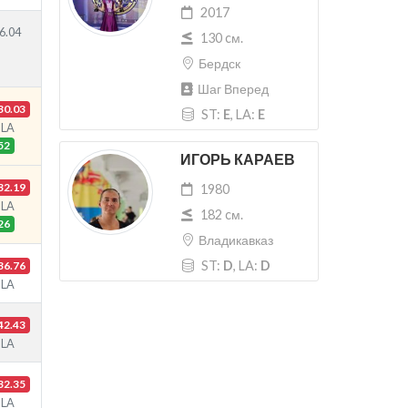
2017
6.04
130 cм.
Бердск
Шаг Вперед
30.03
ST:
E
, LA:
E
LA
52
ИГОРЬ КАРАЕВ
32.19
1980
LA
182 cм.
26
Владикавказ
ST:
D
, LA:
D
36.76
LA
42.43
LA
32.35
LA