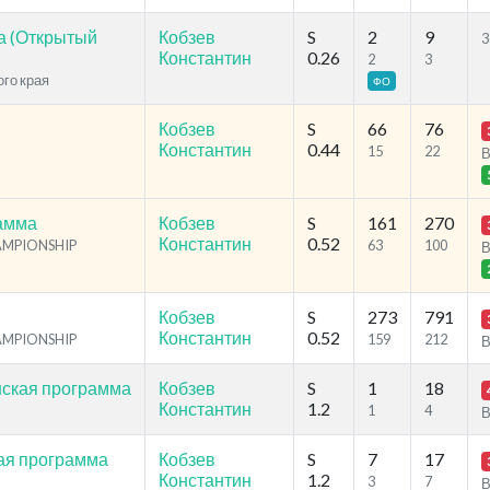
а (Открытый
Кобзев
S
2
9
3
Константин
0.26
2
3
ого края
ФО
Кобзев
S
66
76
Константин
0.44
15
22
В
рамма
Кобзев
S
161
270
Константин
0.52
HAMPIONSHIP
63
100
В
Кобзев
S
273
791
Константин
0.52
HAMPIONSHIP
159
212
В
нская программа
Кобзев
S
1
18
Константин
1.2
1
4
В
ая программа
Кобзев
S
7
17
Константин
1.2
3
7
В