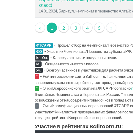
класс)
14.01.2024, Барнаул, чемпионат и первенство Алтайс
«
1
2
3
4
5
»
-
Прошел отбор на Чемпионат/Первенство Ро
ФТСАРР
-
Участник Чемпионата/Первенства субьекта РФ. 
ФО
-
Класс участника и полученные очки.
Кл. Оч.
-
Общее место и место в классе.
М.
-
Всего участников и участников для расчета очко
Уч.
-
Рейтинговые очки сайта Ballroom.ru. Начисляются 
*
значением указываются рейтинг, в котором данный рез
-
Очки Всероссийского рейтинга ФТСАРР согласно
*
ближайших Чемпионатах и Первенствах России. Финал
освобождены от набора рейтинговых очков и попадают 
-
Очки Квалификационных соревнований ФТСАРР с
*
участвуют Финалисты и призеры малых финалов последн
текущего рейтинга Всероссийских соревнований.
Участие в рейтингах Ballroom.ru: