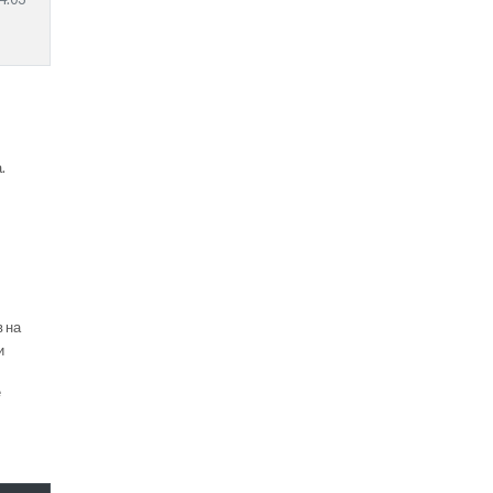
.
в на
и
е