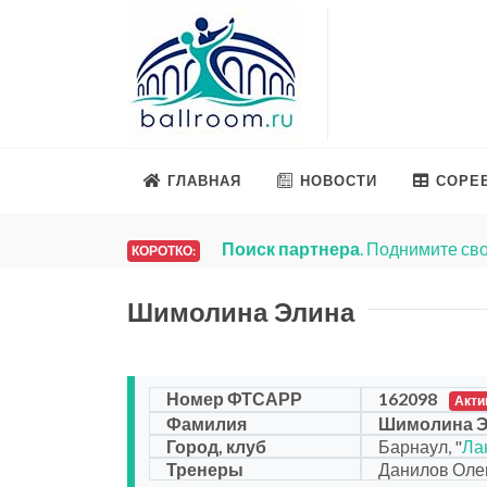
ГЛАВНАЯ
НОВОСТИ
СОРЕ
Поиск партнера
. Поднимите сво
КОРОТКО:
Шимолина Элина
Номер ФТСАРР
162098
Акти
Фамилия
Шимолина 
Город, клуб
Барнаул, "
Ла
Тренеры
Данилов Олег