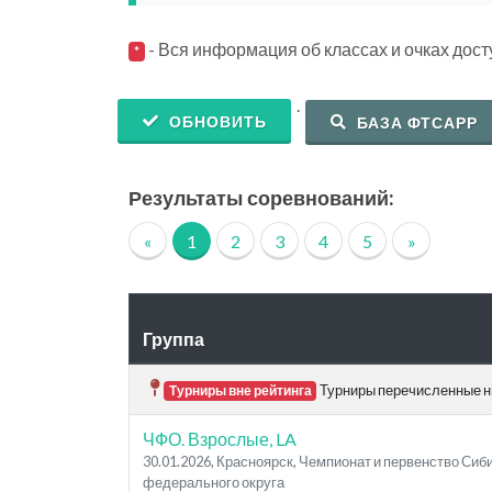
- Вся информация об классах и очках дос
*
.
ОБНОВИТЬ
БАЗА ФТСАРР
Результаты соревнований:
«
1
2
3
4
5
»
Группа
Турниры перечисленные ни
Турниры вне рейтинга
ЧФО. Взрослые, LA
30.01.2026, Красноярск, Чемпионат и первенство Сиб
федерального округа