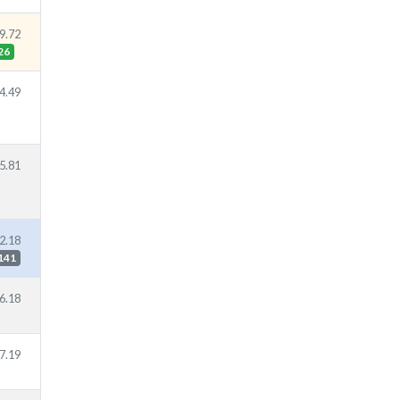
9.72
26
4.49
5.81
2.18
141
6.18
7.19