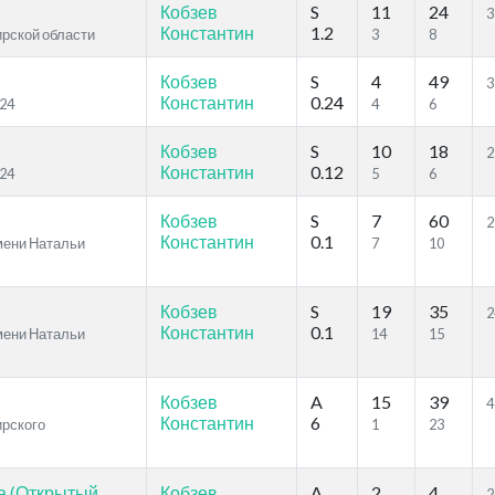
Кобзев
S
11
24
3
Константин
1.2
ирской области
3
8
Кобзев
S
4
49
3
Константин
0.24
024
4
6
Кобзев
S
10
18
2
Константин
0.12
024
5
6
Кобзев
S
7
60
2
Константин
0.1
мени Натальи
7
10
Кобзев
S
19
35
2
Константин
0.1
мени Натальи
14
15
Кобзев
A
15
39
4
Константин
6
ирского
1
23
а (Открытый
Кобзев
A
2
4
2