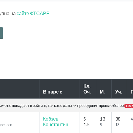
тупна на
сайте ФТСАРР
Кл.
В паре с
Оч.
М.
Уч.
Р
же не попадают в рейтинг, так как с даты их проведения прошло более
160 
Кобзев
S
13
38
4
Константин
1.5
ирского
5
18