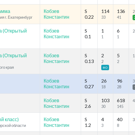
рамма
Кобзев
S
114
136
2
Константин
0.22
ия г. Екатеринбург
33
41
а (Открытый
Кобзев
S
1
6
2
Константин
0.1
1
1
а (Открытый
Кобзев
S
2
5
1
Константин
0.13
2
2
ого края
ФО
Кобзев
S
26
96
3
Константин
0.27
18
28
Кобзев
S
103
618
4
Константин
2.6
30
145
й класс)
Кобзев
S
4
40
3
Константин
1.2
ирской области
3
8