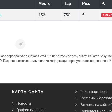
Место
Пар
Рез.
Р.
а
152
750
5
173.7
зе сервера, это означает что РСК не загрузило результаты к нам в базу. В
Р. Разрешение на использование информации о результатах соревнований 
КАРТА САЙТА
Поиск партнера
Костюмы и одежд
Новости
Реклама на сайте 
График турниров
Конфиденциально