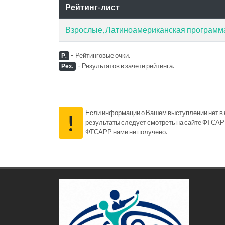
Рейтинг-лист
Взрослые, Латиноамериканская программ
-
Рейтинговые очки.
Р.
-
Результатов в зачете рейтинга.
Рез.
Если информации о Вашем выступлении нет в ба
!
результаты следует смотреть на сайте ФТСАР
ФТСАРР нами не получено.