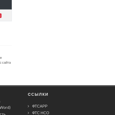
6
се
с сайта
CСЫЛКИ
а
ФТСАРР
(Word)
ФТС НСО
сть