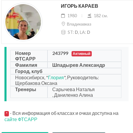
ИГОРЬ КАРАЕВ
1980
182 cм.
Владикавказ
ST:
D
, LA:
D
Номер
243799
Активный
ФТСАРР
Фамилия
Шпадырев Александр
Город, клуб
Новосибирск, "
Глория
", Руководитель:
Щербакова Оксана
Тренеры
Сарычева Наталья
, Даниленко Алина
- Вся информация об классах и очках доступна на
*
сайте ФТСАРР