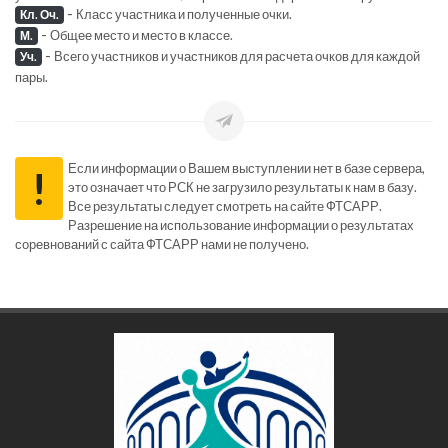
-
Класс участника и полученные очки.
Кл. Оч.
-
Общее место и место в классе.
М.
-
Всего участников и участников для расчета очков для каждой
Уч.
пары.
Если информации о Вашем выступлении нет в базе сервера,
!
это означает что РСК не загрузило результаты к нам в базу.
Все результаты следует смотреть на сайте ФТСАРР.
Разрешение на использование информации о результатах
соревнований с сайта ФТСАРР нами не получено.