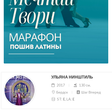
УЛЬЯНА НИНШТИЛЬ
2017
130 cм.
Бердск
Шаг Вперед
ST:
E
, LA:
E