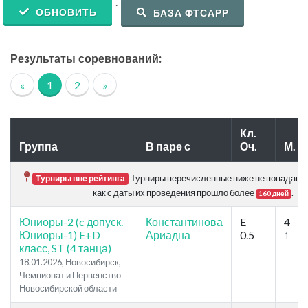
.
ОБНОВИТЬ
БАЗА ФТСАРР
Результаты соревнований:
«
1
2
»
Кл.
Группа
В паре с
Оч.
М.
Турниры перечисленные ниже не попадают в
Турниры вне рейтинга
как с даты их проведения прошло более
.
160 дней
Юниоры-2 (c допуск.
Константинова
E
4
Юниоры-1) E+D
Ариадна
0.5
1
класс, ST (4 танца)
18.01.2026, Новосибирск,
Чемпионат и Первенство
Новосибирской области