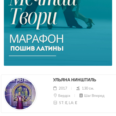
УЛЬЯНА НИНШТИЛЬ
2017
130 cм.
Бердск
Шаг Вперед
ST:
E
, LA:
E