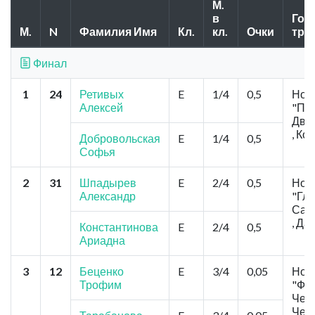
М.
в
Горо
М.
N
Фамилия Имя
Кл.
кл.
Очки
тре
Финал
1
24
Ретивых
E
1/4
0,5
Нов
Алексей
"Пр
Дви
, Ко
Добровольская
E
1/4
0,5
Софья
2
31
Шпадырев
E
2/4
0,5
Нов
Александр
"Гл
Сар
, Да
Константинова
E
2/4
0,5
Ариадна
3
12
Беценко
E
3/4
0,05
Нов
Трофим
"Фа
Чеко
Чек