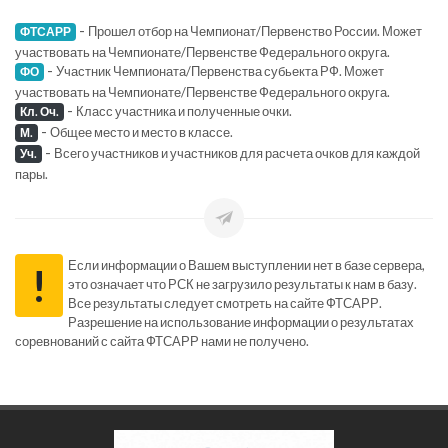
-
Прошел отбор на Чемпионат/Первенство России. Может
ФТСАРР
участвовать на Чемпионате/Первенстве Федерального округа.
-
Участник Чемпионата/Первенства субьекта РФ. Может
ФО
участвовать на Чемпионате/Первенстве Федерального округа.
-
Класс участника и полученные очки.
Кл. Оч.
-
Общее место и место в классе.
М.
-
Всего участников и участников для расчета очков для каждой
Уч.
пары.
Если информации о Вашем выступлении нет в базе сервера,
!
это означает что РСК не загрузило результаты к нам в базу.
Все результаты следует смотреть на сайте ФТСАРР.
Разрешение на использование информации о результатах
соревнований с сайта ФТСАРР нами не получено.