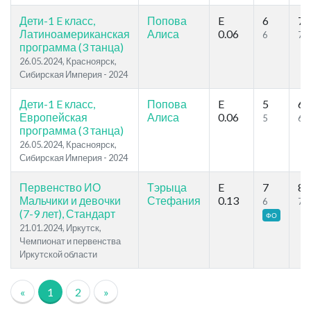
Дети-1 E класс,
Попова
E
6
7
Латиноамериканская
Алиса
0.06
6
7
программа (3 танца)
26.05.2024, Красноярск,
Сибирская Империя - 2024
Дети-1 E класс,
Попова
E
5
6
Европейская
Алиса
0.06
5
6
программа (3 танца)
26.05.2024, Красноярск,
Сибирская Империя - 2024
Первенство ИО
Тэрыца
E
7
8
Мальчики и девочки
Стефания
0.13
6
7
(7-9 лет), Стандарт
ФО
21.01.2024, Иркутск,
Чемпионат и первенства
Иркутской области
«
1
2
»