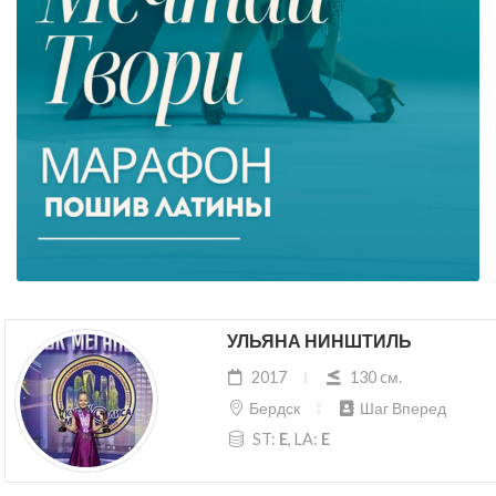
УЛЬЯНА НИНШТИЛЬ
2017
130 cм.
Бердск
Шаг Вперед
ST:
E
, LA:
E