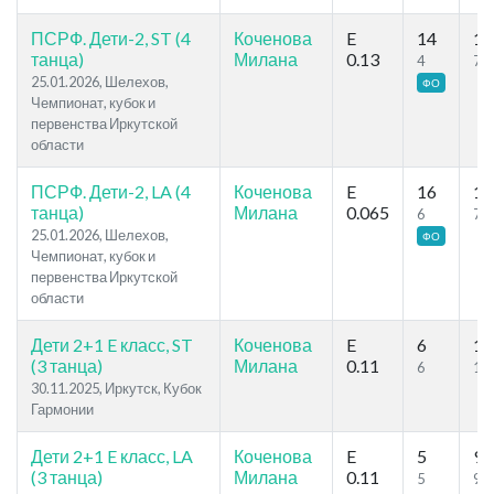
ПСРФ. Дети-2, ST (4
Коченова
E
14
17
танца)
Милана
0.13
4
7
25.01.2026, Шелехов,
ФО
Чемпионат, кубок и
первенства Иркутской
области
ПСРФ. Дети-2, LA (4
Коченова
E
16
17
танца)
Милана
0.065
6
7
25.01.2026, Шелехов,
ФО
Чемпионат, кубок и
первенства Иркутской
области
Дети 2+1 E класс, ST
Коченова
E
6
10
(3 танца)
Милана
0.11
6
10
30.11.2025, Иркутск, Кубок
Гармонии
Дети 2+1 E класс, LA
Коченова
E
5
9
(3 танца)
Милана
0.11
5
9