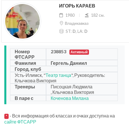
ИГОРЬ КАРАЕВ
1980
182 cм.
Владикавказ
ST:
D
, LA:
D
Номер
238853
Активный
ФТСАРР
Фамилия
Гергель Даниил
Город, клуб
Усть-Илимск, "
Театр танца
", Руководитель:
Клычкова Виктория
Тренеры
Писоцкая Людмила
, Клычкова Виктория
В паре с
Коченова Милана
- Вся информация об классах и очках доступна на
*
сайте ФТСАРР