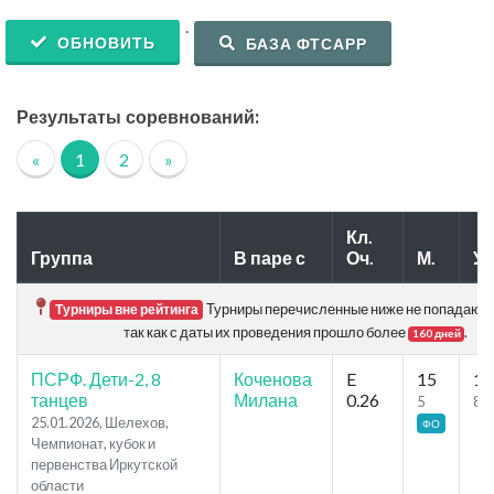
.
ОБНОВИТЬ
БАЗА ФТСАРР
Результаты соревнований:
«
1
2
»
Кл.
Группа
В паре с
Оч.
М.
Уч
Турниры перечисленные ниже не попадают в
Турниры вне рейтинга
так как с даты их проведения прошло более
.
160 дней
ПСРФ. Дети-2, 8
Коченова
E
15
18
танцев
Милана
0.26
5
8
25.01.2026, Шелехов,
ФО
Чемпионат, кубок и
первенства Иркутской
области