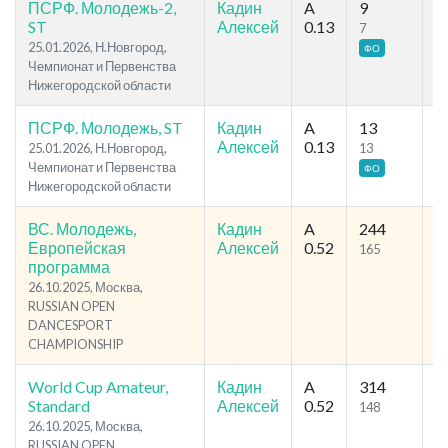
ПСРФ. Молодежь-2,
Кадин
A
9
1
ST
Алексей
0.13
7
9
25.01.2026, Н.Новгород,
ФО
Чемпионат и Первенства
Нижегородской области
ПСРФ. Молодежь, ST
Кадин
A
13
2
Алексей
0.13
25.01.2026, Н.Новгород,
13
1
Чемпионат и Первенства
ФО
Нижегородской области
ВС. Молодежь,
Кадин
A
244
3
Европейская
Алексей
0.52
165
1
программа
26.10.2025, Москва,
RUSSIAN OPEN
DANCESPORT
CHAMPIONSHIP
World Cup Amateur,
Кадин
A
314
5
Standard
Алексей
0.52
148
2
26.10.2025, Москва,
RUSSIAN OPEN