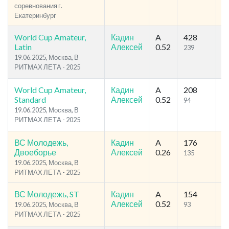
соревнования г.
Екатеринбург
World Cup Amateur,
Кадин
A
428
5
Latin
Алексей
0.52
239
2
19.06.2025, Москва, В
РИТМАХ ЛЕТА - 2025
World Cup Amateur,
Кадин
A
208
4
Standard
Алексей
0.52
94
1
19.06.2025, Москва, В
РИТМАХ ЛЕТА - 2025
ВС Молодежь,
Кадин
A
176
2
Двоеборье
Алексей
0.26
135
1
19.06.2025, Москва, В
РИТМАХ ЛЕТА - 2025
ВС Молодежь, ST
Кадин
A
154
2
Алексей
0.52
19.06.2025, Москва, В
93
1
РИТМАХ ЛЕТА - 2025