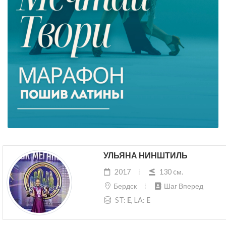
УЛЬЯНА НИНШТИЛЬ
2017
130 cм.
Бердск
Шаг Вперед
ST:
E
, LA:
E