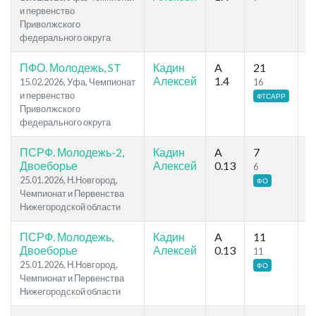
и первенство
Приволжского
федерального округа
ПФО. Молодежь, ST
Кадин
A
21
8
Алексей
1.4
15.02.2026, Уфа, Чемпионат
16
5
и первенство
ФТСАРР
Приволжского
федерального округа
ПСРФ. Молодежь-2,
Кадин
A
7
1
Двоеборье
Алексей
0.13
6
6
25.01.2026, Н.Новгород,
ФО
Чемпионат и Первенства
Нижегородской области
ПСРФ. Молодежь,
Кадин
A
11
1
Двоеборье
Алексей
0.13
11
1
25.01.2026, Н.Новгород,
ФО
Чемпионат и Первенства
Нижегородской области