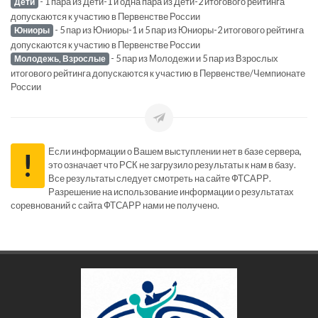
- 1 пара из Дети-1 и одна пара из Дети-2 итогового рейтинга
Дети
допускаются к участию в Первенстве России
- 5 пар из Юниоры-1 и 5 пар из Юниоры-2 итогового рейтинга
Юниоры
допускаются к участию в Первенстве России
- 5 пар из Молодежи и 5 пар из Взрослых
Молодежь, Взрослые
итогового рейтинга допускаются к участию в Первенстве/Чемпионате
России
Если информации о Вашем выступлении нет в базе сервера,
!
это означает что РСК не загрузило результаты к нам в базу.
Все результаты следует смотреть на сайте ФТСАРР.
Разрешение на использование информации о результатах
соревнований с сайта ФТСАРР нами не получено.