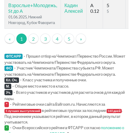
Взрослые+Молодежь,
Кадин
A
5
8
St до A
Алексей
0.12
5
7
01.06.2025, Нижний
Новгород, Кубок Фаворита
«
1
2
3
4
5
»
-
Прошел отбор на Чемпионат/Первенство России. Может
ФТСАРР
участвовать на Чемпионате/Первенстве Федерального округа.
-
Участник Чемпионата/Первенства субьекта РФ. Может
ФО
участвовать на Чемпионате/Первенстве Федерального округа.
-
Класс участника и полученные очки.
Кл. Оч.
-
Общее место и место в классе.
М.
-
Всего участников и участников для расчета очков для каждой
Уч.
пары.
-
Рейтинговые очки сайта Ballroom.ru. Начисляются за
*
в рейтинговых группах за последние
.
5 лучших выступлений
160 дней
Под значением указываются рейтинг, в котором данный результат
учитывается.
-
Очки Всероссийского рейтинга ФТСАРР согласно
положению о
*