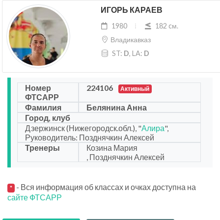
ИГОРЬ КАРАЕВ
1980
182 cм.
Владикавказ
ST:
D
, LA:
D
Номер
224106
Активный
ФТСАРР
Фамилия
Белянина Анна
Город, клуб
Дзержинск (Нижегородск.обл.), "
Алира
",
Руководитель: Позднячкин Алексей
Тренеры
Козина Мария
, Позднячкин Алексей
- Вся информация об классах и очках доступна на
*
сайте ФТСАРР