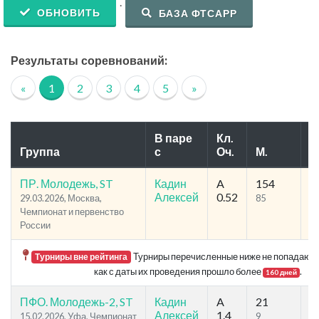
.
ОБНОВИТЬ
БАЗА ФТСАРР
Результаты соревнований:
«
1
2
3
4
5
»
В паре
Кл.
Группа
с
Оч.
М.
У
ПР. Молодежь, ST
Кадин
A
154
1
Алексей
0.52
29.03.2026, Москва,
85
1
Чемпионат и первенство
России
Турниры перечисленные ниже не попадают в 
Турниры вне рейтинга
как с даты их проведения прошло более
.
160 дней
ПФО. Молодежь-2, ST
Кадин
A
21
6
Алексей
1.4
15.02.2026, Уфа, Чемпионат
9
3