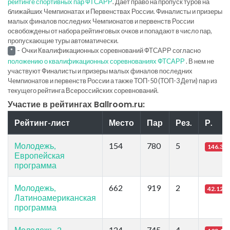
рейтинге спортивных пар ФТСАРР
. Дает право на пропуск туров на
ближайших Чемпионатах и Первенствах России. Финалисты и призеры
малых финалов последних Чемпионатов и первенств России
освобождены от набора рейтинговых очков и попадают в число пар,
пропускающие туры автоматически.
-
Очки Квалификационных соревнований ФТСАРР согласно
*
положению о квалификационных соревнованиях ФТСАРР
. В нем не
участвуют Финалисты и призеры малых финалов последних
Чемпионатов и первенств России а также ТОП-50 (ТОП-3 Дети) пар из
текущего рейтинга Всероссийских соревнований.
Участие в рейтингах Ballroom.ru:
Рейтинг-лист
Место
Пар
Рез.
Р.
Молодежь,
154
780
5
146.35
Европейская
программа
Молодежь,
662
919
2
42.12
Латиноамериканская
программа
Молодежь-2
124
745
4