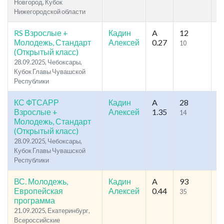
Новгород, Кубок
Нижегородской области
RS Взрослые +
Кадин
A
12
3
Молодежь, Стандарт
Алексей
0.27
10
1
(Открытый класс)
28.09.2025, Чебоксары,
Кубок Главы Чувашской
Республики
КС ФТСАРР
Кадин
A
28
7
Взрослые +
Алексей
1.35
14
3
Молодежь, Стандарт
(Открытый класс)
28.09.2025, Чебоксары,
Кубок Главы Чувашской
Республики
ВС. Молодежь,
Кадин
A
93
1
Европейская
Алексей
0.44
35
6
программа
21.09.2025, Екатеринбург,
Всероссийские