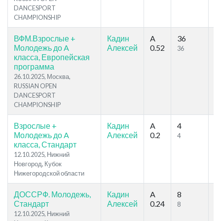
DANCESPORT
CHAMPIONSHIP
ВФМ.Взрослые +
Кадин
A
36
1
Молодежь до A
Алексей
0.52
36
7
класса, Европейская
программа
26.10.2025, Москва,
RUSSIAN OPEN
DANCESPORT
CHAMPIONSHIP
Взрослые +
Кадин
A
4
1
Молодежь до A
Алексей
0.2
4
7
класса, Стандарт
12.10.2025, Нижний
Новгород, Кубок
Нижегородской области
ДОССРФ. Молодежь,
Кадин
A
8
2
Стандарт
Алексей
0.24
8
1
12.10.2025, Нижний