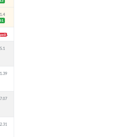
43
1.4
61
.
дней
5.1
1.39
7.07
2.31