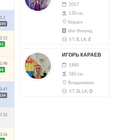
2017
130 cм.
1.3
Бердск
195
Шаг Вперед
2.12
ST:
E
, LA:
E
62
ИГОРЬ КАРАЕВ
1.98
1980
48
182 cм.
Владикавказ
0.47
ST:
D
, LA:
D
154
7.55
3.56