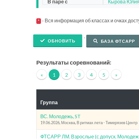
В паре с
Кырова Юли
- Вся информация об классах и очках дос
*
.
ОБНОВИТЬ
БАЗА ФТСАРР
Результаты соревнований:
«
1
2
3
4
5
»
Группа
ВС. Молодежь, ST
19.06.2026, Москва, В ритмах лета - Тимерязев Центр
ФТСАРР ЛМ. Взрослые (с допуск. Молодежь