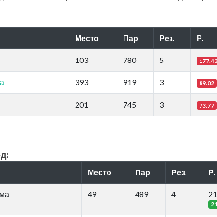
Место
Пар
Рез.
Р.
103
780
5
177.4
ма
393
919
3
89.02
201
745
3
73.77
д:
Место
Пар
Рез.
Р.
мма
49
489
4
21
2