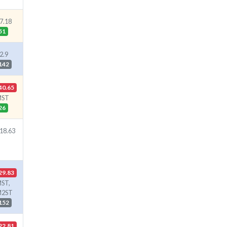
7.18
51
2.9
142
40.65
MST
26
18.63
29.83
ST,
M2ST
152
22.81