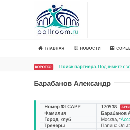
ГЛАВНАЯ
НОВОСТИ
СОРЕ
Поиск партнера
. Поднимите сво
КОРОТКО:
Барабанов Александр
Номер ФТСАРР
170538
Акти
Фамилия
Барабанов 
Город, клуб
Москва, "
Асс
Тренеры
Папина Ольг