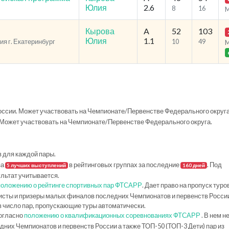
Юлия
2.6
8
16
Кырова
A
52
103
Юлия
1.1
ия г. Екатеринбург
10
49
ссии. Может участвовать на Чемпионате/Первенстве Федерального округа
Может участвовать на Чемпионате/Первенстве Федерального округа.
в для каждой пары.
за
в рейтинговых группах за последние
. Под
5 лучших выступлений
160 дней
ультат учитывается.
положению о рейтинге спортивных пар ФТСАРР
. Дает право на пропуск туро
исты и призеры малых финалов последних Чемпионатов и первенств Росси
в число пар, пропускающие туры автоматически.
огласно
положению о квалификационных соревнованиях ФТСАРР
. В нем н
их Чемпионатов и первенств России а также ТОП-50 (ТОП-3 Дети) пар из