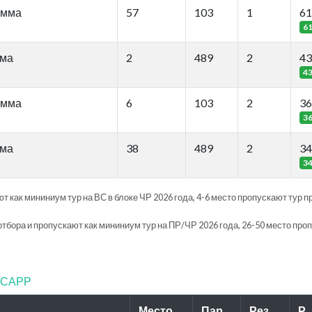
амма
57
103
1
61
6
мма
2
489
2
43
4
амма
6
103
2
36
3
мма
38
489
2
34
3
т как мининиум тур на ВС в блоке ЧР 2026 года, 4-6 место пропускают тур п
отбора и пропускают как мининиум тур на ПР/ЧР 2026 года, 26-50 место про
ФТСАРР
Место
Пар
Рез.
Р.