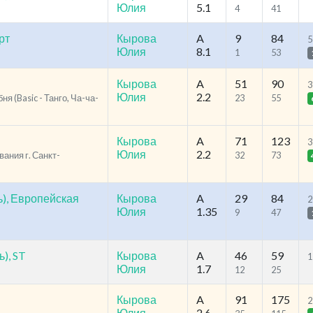
Юлия
5.1
4
41
рт
Кырова
A
9
84
5
Юлия
8.1
1
53
Кырова
A
51
90
3
Юлия
2.2
я (Basic - Танго, Ча-ча-
23
55
Кырова
A
71
123
3
Юлия
2.2
ания г. Санкт-
32
73
), Европейская
Кырова
A
29
84
2
Юлия
1.35
9
47
), ST
Кырова
A
46
59
1
Юлия
1.7
12
25
Кырова
A
91
175
2
Юлия
2.6