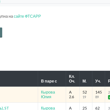
я
тупна на
сайте ФТСАРР
Кл.
В паре с
Оч.
М.
Уч.
Р
Кырова
A
52
145
2
Юлия
2.6
19
89
), ST
Кырова
A
25
62
3