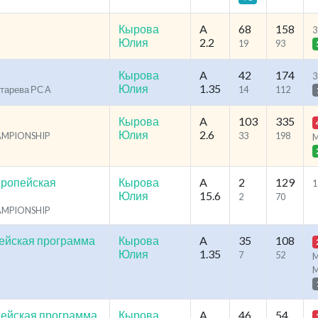
Кырова
A
68
158
3
Юлия
2.2
19
93
Кырова
A
42
174
3
Юлия
1.35
отарева РС А
14
112
Кырова
A
103
335
Юлия
2.6
HAMPIONSHIP
33
198
вропейская
Кырова
A
2
129
1
Юлия
15.6
2
70
HAMPIONSHIP
ейская программа
Кырова
A
35
108
Юлия
1.35
7
52
M
ейская программа
Кырова
A
46
54