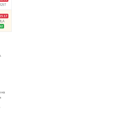
M2ST
25.17
MLA
62
.
в на
и
е