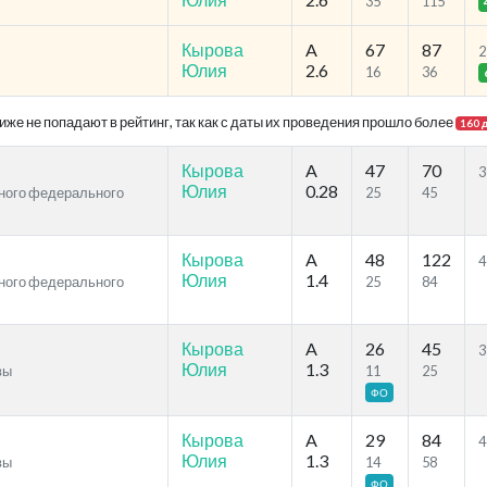
35
115
Кырова
A
67
87
2
Юлия
2.6
16
36
же не попадают в рейтинг, так как с даты их проведения прошло более
160 
Кырова
A
47
70
3
Юлия
0.28
ьного федерального
25
45
Кырова
A
48
122
4
Юлия
1.4
ьного федерального
25
84
Кырова
A
26
45
3
Юлия
1.3
вы
11
25
ФО
Кырова
A
29
84
4
Юлия
1.3
вы
14
58
ФО