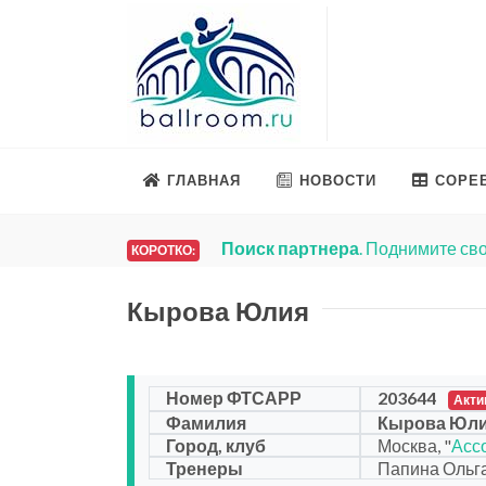
ГЛАВНАЯ
НОВОСТИ
СОРЕ
Поиск партнера
. Поднимите сво
КОРОТКО:
Кырова Юлия
Номер ФТСАРР
203644
Акти
Фамилия
Кырова Юл
Город, клуб
Москва, "
Асс
Тренеры
Папина Ольг