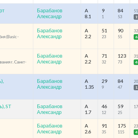
рт
Барабанов
A
9
84
51
Александр
8.1
1
53
1
Барабанов
A
51
90
32
Александр
2.2
ня (Basic -
23
55
6
Барабанов
A
71
123
31
Александр
2.2
ания г. Санкт-
32
73
4
),
Барабанов
A
29
84
20
Александр
1.35
9
47
1
), ST
Барабанов
A
46
59
17
Александр
1.7
12
25
Барабанов
A
91
175
23
Александр
2.6
35
115
4