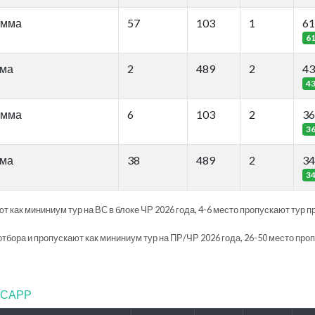
амма
57
103
1
61
6
мма
2
489
2
43
4
амма
6
103
2
36
3
мма
38
489
2
34
3
т как мининиум тур на ВС в блоке ЧР 2026 года, 4-6 место пропускают тур п
отбора и пропускают как мининиум тур на ПР/ЧР 2026 года, 26-50 место про
ФТСАРР