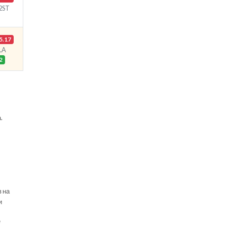
2ST
5.17
LA
2
.
в на
и
е