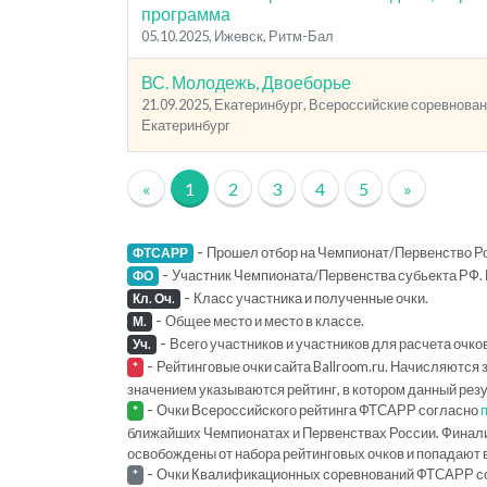
программа
05.10.2025, Ижевск, Ритм-Бал
ВС. Молодежь, Двоеборье
21.09.2025, Екатеринбург, Всероссийские соревновани
Екатеринбург
«
1
2
3
4
5
»
-
Прошел отбор на Чемпионат/Первенство Ро
ФТСАРР
-
Участник Чемпионата/Первенства субьекта РФ. 
ФО
-
Класс участника и полученные очки.
Кл. Оч.
-
Общее место и место в классе.
М.
-
Всего участников и участников для расчета очко
Уч.
-
Рейтинговые очки сайта Ballroom.ru. Начисляются 
*
значением указываются рейтинг, в котором данный рез
-
Очки Всероссийского рейтинга ФТСАРР согласно
*
ближайших Чемпионатах и Первенствах России. Финал
освобождены от набора рейтинговых очков и попадают 
-
Очки Квалификационных соревнований ФТСАРР с
*