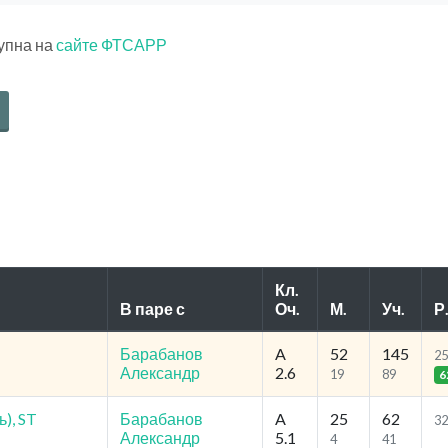
тупна на
сайте ФТСАРР
Кл.
В паре с
Оч.
М.
Уч.
Р
Барабанов
A
52
145
25
Александр
2.6
19
89
6
), ST
Барабанов
A
25
62
32
Александр
5.1
4
41