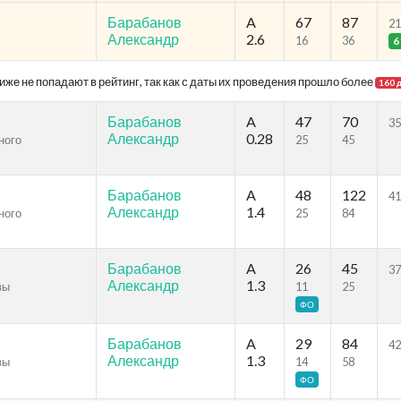
Барабанов
A
67
87
21
Александр
2.6
16
36
6
же не попадают в рейтинг, так как с даты их проведения прошло более
160 
Барабанов
A
47
70
35
Александр
0.28
ного
25
45
Барабанов
A
48
122
41
Александр
1.4
ного
25
84
Барабанов
A
26
45
37
Александр
1.3
вы
11
25
ФО
Барабанов
A
29
84
42
Александр
1.3
вы
14
58
ФО