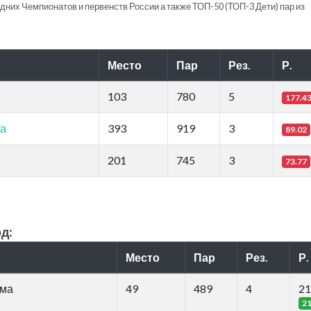
их Чемпионатов и первенств России а также ТОП-50 (ТОП-3 Дети) пар из
Место
Пар
Рез.
Р.
103
780
5
177.4
ма
393
919
3
89.02
201
745
3
73.77
д:
Место
Пар
Рез.
Р.
мма
49
489
4
21
2