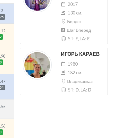
2017
.3
130 cм.
95
Бердск
Шаг Вперед
.12
2
ST:
E
, LA:
E
ИГОРЬ КАРАЕВ
.98
8
1980
182 cм.
Владикавказ
.47
54
ST:
D
, LA:
D
.55
.56
3