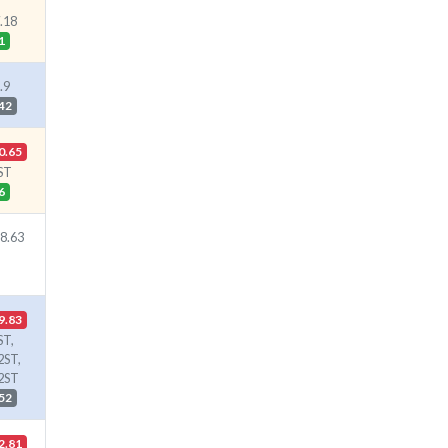
.18
1
.9
42
0.65
ST
6
8.63
9.83
T,
ST,
2ST
52
2.81