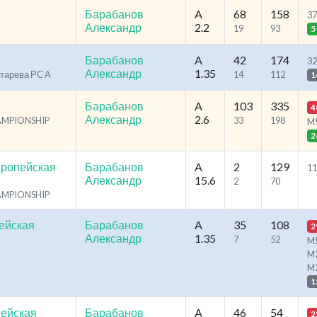
Барабанов
A
68
158
37
Александр
2.2
19
93
5
Барабанов
A
42
174
32
Александр
1.35
отарева РС А
14
112
1
Барабанов
A
103
335
4
Александр
2.6
HAMPIONSHIP
33
198
M
2
вропейская
Барабанов
A
2
129
11
Александр
15.6
2
70
HAMPIONSHIP
ейская
Барабанов
A
35
108
2
Александр
1.35
7
52
MS
M2
M
1
пейская
Барабанов
A
46
54
2