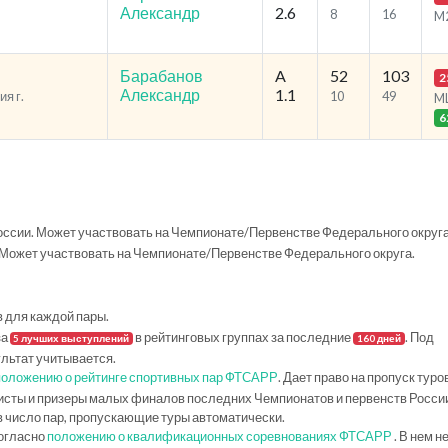
Александр
2.6
8
16
M
Барабанов
A
52
103
2
Александр
1.1
я г.
10
49
M
6
ссии. Может участвовать на Чемпионате/Первенстве Федерального округа
Может участвовать на Чемпионате/Первенстве Федерального округа.
в для каждой пары.
за
в рейтинговых группах за последние
. Под
5 лучших выступлений
160 дней
ультат учитывается.
положению о рейтинге спортивных пар ФТСАРР
. Дает право на пропуск туро
исты и призеры малых финалов последних Чемпионатов и первенств Росси
в число пар, пропускающие туры автоматически.
огласно
положению о квалификационных соревнованиях ФТСАРР
. В нем н