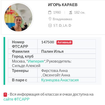
ИГОРЬ КАРАЕВ
1980
182 cм.
Владикавказ
ST:
D
, LA:
D
Номер
147500
Активный
ФТСАРР
Фамилия
Палин Илья
Город, клуб
Москва, "
Империя
", Руководитель:
Сильде Алексей
Тренеры
Фирстова Анна
, Оксенгойт Анна
В паре с
Кузнецова Анастасия
- Вся информация об классах и очках доступна на
*
сайте ФТСАРР