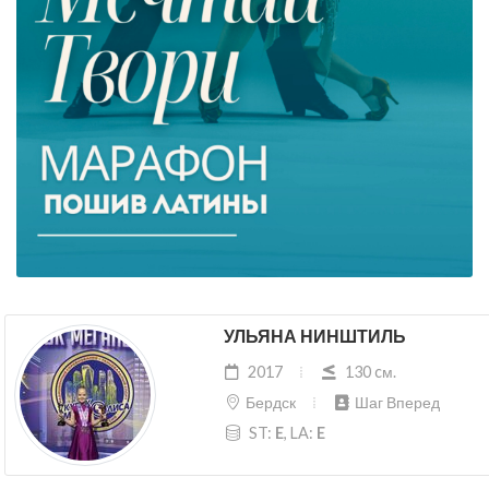
УЛЬЯНА НИНШТИЛЬ
2017
130 cм.
Бердск
Шаг Вперед
ST:
E
, LA:
E