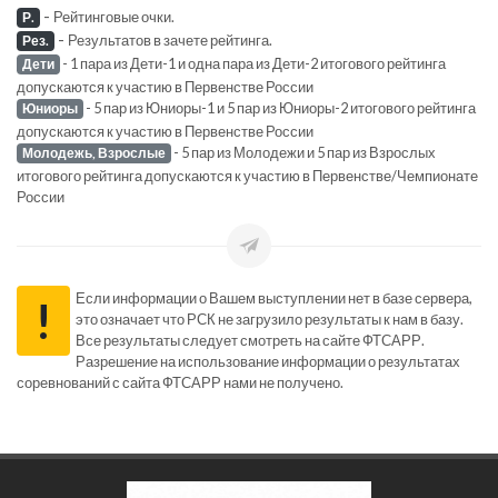
-
Рейтинговые очки.
Р.
-
Результатов в зачете рейтинга.
Рез.
- 1 пара из Дети-1 и одна пара из Дети-2 итогового рейтинга
Дети
допускаются к участию в Первенстве России
- 5 пар из Юниоры-1 и 5 пар из Юниоры-2 итогового рейтинга
Юниоры
допускаются к участию в Первенстве России
- 5 пар из Молодежи и 5 пар из Взрослых
Молодежь, Взрослые
итогового рейтинга допускаются к участию в Первенстве/Чемпионате
России
Если информации о Вашем выступлении нет в базе сервера,
!
это означает что РСК не загрузило результаты к нам в базу.
Все результаты следует смотреть на сайте ФТСАРР.
Разрешение на использование информации о результатах
соревнований с сайта ФТСАРР нами не получено.