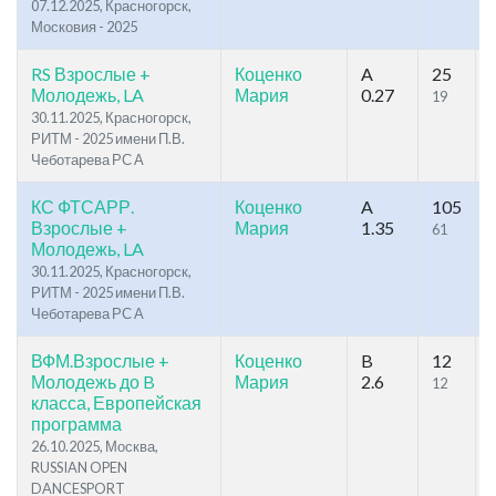
07.12.2025, Красногорск,
Московия - 2025
RS Взрослые +
Коценко
A
25
Молодежь, LA
Мария
0.27
19
30.11.2025, Красногорск,
РИТМ - 2025 имени П.В.
Чеботарева РС А
КС ФТСАРР.
Коценко
A
105
Взрослые +
Мария
1.35
61
Молодежь, LA
30.11.2025, Красногорск,
РИТМ - 2025 имени П.В.
Чеботарева РС А
ВФМ.Взрослые +
Коценко
B
12
Молодежь до B
Мария
2.6
12
класса, Европейская
программа
26.10.2025, Москва,
RUSSIAN OPEN
DANCESPORT