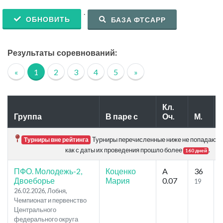
.
ОБНОВИТЬ
БАЗА ФТСАРР
Результаты соревнований:
«
1
2
3
4
5
»
Кл.
Группа
В паре с
Оч.
М.
Турниры перечисленные ниже не попадают в 
Турниры вне рейтинга
как с даты их проведения прошло более
.
160 дней
ПФО. Молодежь-2,
Коценко
A
36
Двоеборье
Мария
0.07
19
26.02.2026, Лобня,
Чемпионат и первенство
Центрального
федерального округа