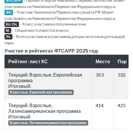
Прошел отбор на Чемпионат/Первенство России. Может
ФТСАРР
участвовать на Чемпионате/Первенстве Федерального округа.
-
Участник Чемпионата/Первенства субьекта РФ. Может
ФО
участвовать на Чемпионате/Первенстве Федерального округа.
-
Класс участника и полученные очки.
Кл. Оч.
-
Общее место и место в классе.
М.
-
Всего участников и участников для расчета очков для каждой
Уч.
пары.
Участие в рейтингах ФТСАРР 2025 год:
Рейтинг-лист КС
Место
Пар
Текущий: Взрослые, Европейская
353
332
программа
Итоговый:
Взрослые, Европейская программа
Текущий: Взрослые,
414
425
Латиноамериканская программа
Итоговый:
Взрослые, Латиноамериканская программа