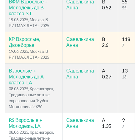
ВФМ Взрослые +
Савелькина
B
55
Молодежь до B
Анна
0.52
55
класса, ST
19.06.2025, Москва, В
РИТМАХ ЛЕТА - 2025
КР Взрослые,
Савелькина
B
118
Двоеборье
Анна
2.6
7
19.06.2025, Москва, В
РИТМАХ ЛЕТА - 2025
Взрослые +
Савелькина
A
13
Молодежь до A
Анна
0.27
13
класса, LA
08.06.2025, Красногорск,
Традиционные летние
соревнования "Кубок
Мегаполиса 2025"
RS Взрослые +
Савелькина
A
9
Молодежь, LA
Анна
1.35
7
08.06.2025, Красногорск,
Традиционные летние