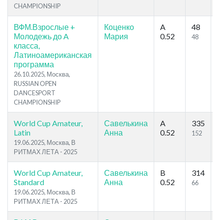
CHAMPIONSHIP
ВФМ.Взрослые +
Коценко
A
48
Молодежь до A
Мария
0.52
48
класса,
Латиноамериканская
программа
26.10.2025, Москва,
RUSSIAN OPEN
DANCESPORT
CHAMPIONSHIP
World Cup Amateur,
Савелькина
A
335
Latin
Анна
0.52
152
19.06.2025, Москва, В
РИТМАХ ЛЕТА - 2025
World Cup Amateur,
Савелькина
B
314
Standard
Анна
0.52
66
19.06.2025, Москва, В
РИТМАХ ЛЕТА - 2025