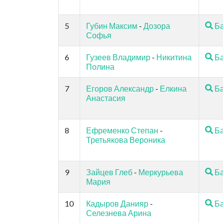
5
Губин Максим
-
Дозора
Ба
Софья
6
Гузеев Владимир
-
Никитина
Ба
Полина
7
Егоров Александр
-
Елкина
Ба
Анастасия
8
Ефременко Степан
-
Ба
Третьякова Вероника
9
Зайцев Глеб
-
Меркурьева
Ба
Мария
10
Кадыров Данияр
-
Ба
Селезнева Арина