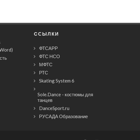
CСЫЛКИ
а
ФТСАРР
(Word)
ФТС НСО
сть
МФТС
РТС
Skating System 6
Sole.Dance - костюмы для
танцев
DanceSport.ru
РУСАДА Образование