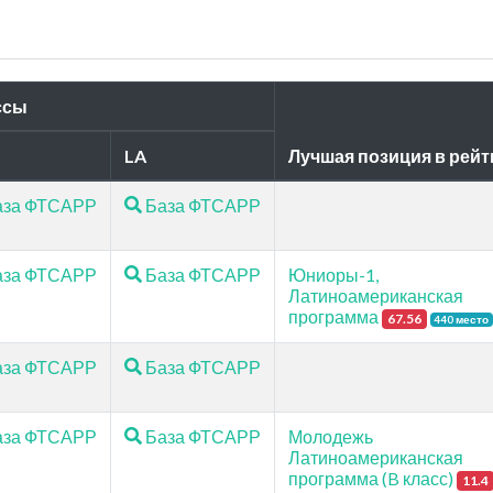
и
ссы
LA
Лучшая позиция в рейт
за ФТСАРР
База ФТСАРР
за ФТСАРР
База ФТСАРР
Юниоры-1,
Латиноамериканская
программа
67.56
440 место
за ФТСАРР
База ФТСАРР
за ФТСАРР
База ФТСАРР
Молодежь
Латиноамериканская
программа (B класс)
11.4