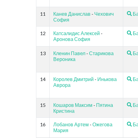
11
Канев Данислав
-
Чехович
Ба
София
12
Катсалидис Алексей
-
Ба
Аронова София
13
Кленин Павел
-
Старикова
Ба
Вероника
14
Королев Дмитрий
-
Инькова
Ба
Аврора
15
Кошаров Максим
-
Пятина
Ба
Кристина
16
Лобанов Артем
-
Ожегова
Ба
Мария