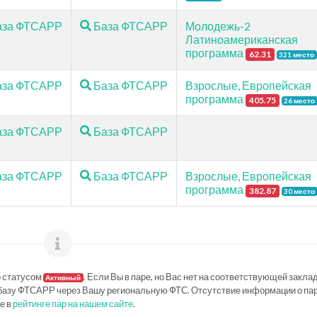
за ФТСАРР
База ФТСАРР
Молодежь-2
Латиноамериканская
программа
62.31
321 место
за ФТСАРР
База ФТСАРР
Взрослые, Европейская
программа
405.75
26 место
за ФТСАРР
База ФТСАРР
за ФТСАРР
База ФТСАРР
Взрослые, Европейская
программа
382.87
30 место
о статусом
. Если Вы в паре, но Вас нет на соответствующей заклад
Активный
базу ФТСАРР через Вашу региональную ФТС. Отсутствие информации о па
е в
рейтинге пар на нашем сайте
.