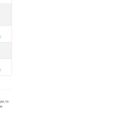
ке, то
ре