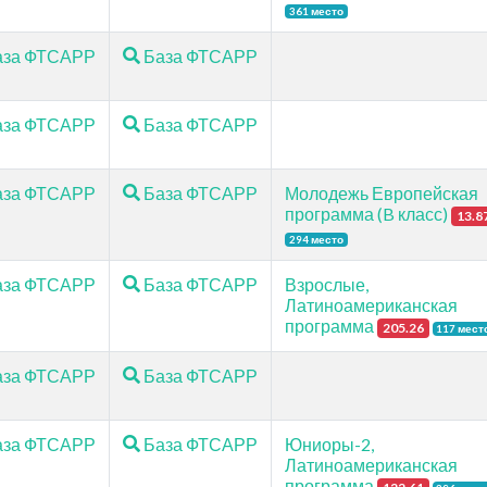
361 место
за ФТСАРР
База ФТСАРР
за ФТСАРР
База ФТСАРР
за ФТСАРР
База ФТСАРР
Молодежь Европейская
программа (B класс)
13.8
294 место
за ФТСАРР
База ФТСАРР
Взрослые,
Латиноамериканская
программа
205.26
117 мест
за ФТСАРР
База ФТСАРР
за ФТСАРР
База ФТСАРР
Юниоры-2,
Латиноамериканская
программа