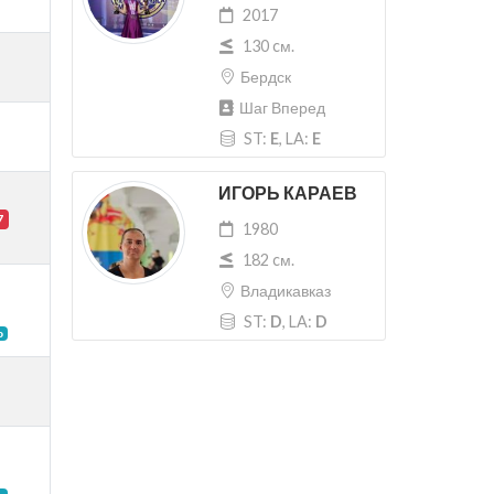
2017
130 cм.
Бердск
Шаг Вперед
ST:
E
, LA:
E
ИГОРЬ КАРАЕВ
7
1980
182 cм.
Владикавказ
ST:
D
, LA:
D
о