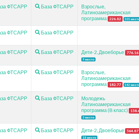
за ФТСАРР
База ФТСАРР
Взрослые,
Латиноамериканская
программа
226.82
101 мест
за ФТСАРР
База ФТСАРР
за ФТСАРР
База ФТСАРР
Дети-2, Двоеборье
776.16
9 место
за ФТСАРР
База ФТСАРР
Взрослые,
Латиноамериканская
программа
182.77
142 мест
за ФТСАРР
База ФТСАРР
Молодежь
Латиноамериканская
программа (B класс)
158.
3 место
за ФТСАРР
База ФТСАРР
Дети-2, Двоеборье
564.87
18 место