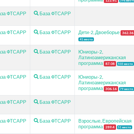
122.61
396 мест
за ФТСАРР
База ФТСАРР
за ФТСАРР
База ФТСАРР
Дети-2, Двоеборье
362.36
41 место
за ФТСАРР
База ФТСАРР
Юниоры-2,
Латиноамериканская
программа
87.08
503 место
за ФТСАРР
База ФТСАРР
Юниоры-2,
Латиноамериканская
программа
306.16
79 место
за ФТСАРР
База ФТСАРР
за ФТСАРР
База ФТСАРР
Взрослые, Европейская
программа
289.4
51 место