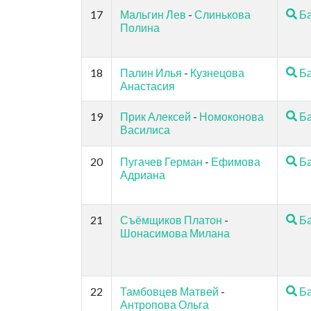
17
Мальгин Лев
-
Слинькова
Ба
Полина
18
Палин Илья
-
Кузнецова
Ба
Анастасия
19
Прик Алексей
-
Номоконова
Ба
Василиса
20
Пугачев Герман
-
Ефимова
Ба
Адриана
21
Съёмщиков Платон
-
Ба
Шонасимова Милана
22
Тамбовцев Матвей
-
Ба
Антропова Ольга