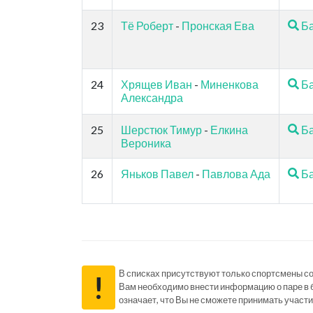
23
Тё Роберт
-
Пронская Ева
Ба
24
Хрящев Иван
-
Миненкова
Ба
Александра
25
Шерстюк Тимур
-
Елкина
Ба
Вероника
26
Яньков Павел
-
Павлова Ада
Ба
В списках присутствуют только спортсмены с
!
Вам необходимо внести информацию о паре в 
означает, что Вы не сможете принимать участи