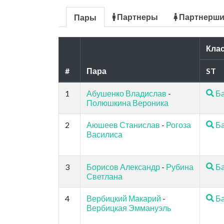
Партнеры
Партнерш
Пары
Кла
#
Пара
ST
1
Абушенко Владислав
-
Ба
Полюшкина Вероника
2
Аюшеев Станислав
-
Рогоза
Ба
Василиса
3
Борисов Александр
-
Рубина
Ба
Светлана
4
Вербицкий Макарий
-
Ба
Вербицкая Эммануэль