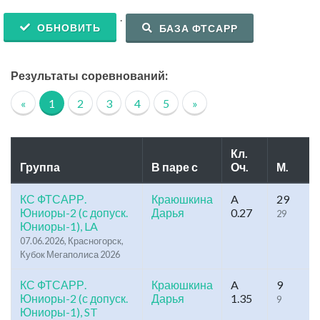
.
ОБНОВИТЬ
БАЗА ФТСАРР
Результаты соревнований:
«
1
2
3
4
5
»
Кл.
Группа
В паре с
Оч.
М.
КС ФТСАРР.
Краюшкина
A
29
Юниоры-2 (с допуск.
Дарья
0.27
29
Юниоры-1), LA
07.06.2026, Красногорск,
Кубок Мегаполиса 2026
КС ФТСАРР.
Краюшкина
A
9
Юниоры-2 (с допуск.
Дарья
1.35
9
Юниоры-1), ST