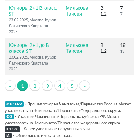
Юниоры 2+1 B класс,
Милькова
B
7
ST
Таисия
1.2
7
23.02.2025, Москва, Кубок
Латинского Квартала -
2025
Юниоры 2+1 до B
Милькова
B
18
класса, ST
Таисия
1.2
18
23.02.2025, Москва, Кубок
Латинского Квартала -
2025
«
1
2
3
4
5
»
-
Прошел отбор на Чемпионат/Первенство России. Может
ФТСАРР
участвовать на Чемпионате/Первенстве Федерального округа.
-
Участник Чемпионата/Первенства субьекта РФ. Может
ФО
участвовать на Чемпионате/Первенстве Федерального округа.
-
Класс участника и полученные очки.
Кл. Оч.
-
Общее место и место в классе.
М.