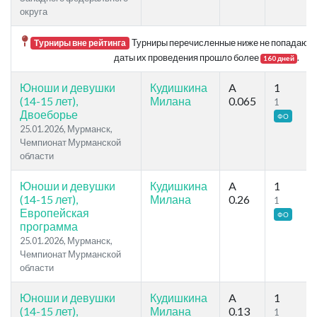
округа
Турниры перечисленные ниже не попадают в р
Турниры вне рейтинга
даты их проведения прошло более
.
160 дней
Юноши и девушки
Кудишкина
A
1
(14-15 лет),
Милана
0.065
1
Двоеборье
ФО
25.01.2026, Мурманск,
Чемпионат Мурманской
области
Юноши и девушки
Кудишкина
A
1
(14-15 лет),
Милана
0.26
1
Европейская
ФО
программа
25.01.2026, Мурманск,
Чемпионат Мурманской
области
Юноши и девушки
Кудишкина
A
1
(14-15 лет),
Милана
0.13
1