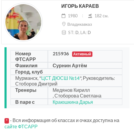
ИГОРЬ КАРАЕВ
1980
182 cм.
Владикавказ
ST:
D
, LA:
D
Номер
215936
Активный
ФТСАРР
Фамилия
Сурнин Артём
Город, клуб
Мурманск, "
ЦСТ ДЮСШ №14
", Руководитель:
Стоборов Дмитрий
Тренеры
Медянов Кирилл
, Стоборова Светлана
В паре с
Краюшкина Дарья
- Вся информация об классах и очках доступна на
*
сайте ФТСАРР