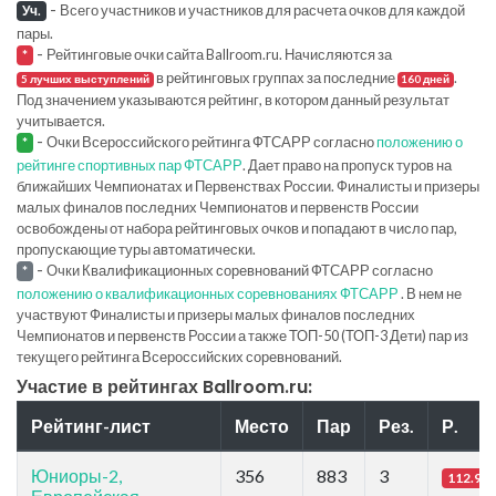
-
Всего участников и участников для расчета очков для каждой
Уч.
пары.
-
Рейтинговые очки сайта Ballroom.ru. Начисляются за
*
в рейтинговых группах за последние
.
5 лучших выступлений
160 дней
Под значением указываются рейтинг, в котором данный результат
учитывается.
-
Очки Всероссийского рейтинга ФТСАРР согласно
положению о
*
рейтинге спортивных пар ФТСАРР
. Дает право на пропуск туров на
ближайших Чемпионатах и Первенствах России. Финалисты и призеры
малых финалов последних Чемпионатов и первенств России
освобождены от набора рейтинговых очков и попадают в число пар,
пропускающие туры автоматически.
-
Очки Квалификационных соревнований ФТСАРР согласно
*
положению о квалификационных соревнованиях ФТСАРР
. В нем не
участвуют Финалисты и призеры малых финалов последних
Чемпионатов и первенств России а также ТОП-50 (ТОП-3 Дети) пар из
текущего рейтинга Всероссийских соревнований.
Участие в рейтингах Ballroom.ru:
Рейтинг-лист
Место
Пар
Рез.
Р.
Юниоры-2,
356
883
3
112.95