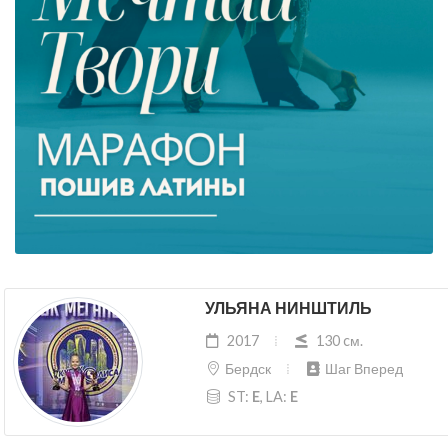
УЛЬЯНА НИНШТИЛЬ
2017
130 cм.
Бердск
Шаг Вперед
ST:
E
, LA:
E