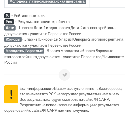
Молодежь, Латиноамериканская программа
-
Рейтинговые очки.
Р.
-
Результатов в зачете рейтинга.
Рез.
- 1 пара из Дети-1 и одна пара из Дети-2 итогового рейтинга
Дети
допускаются к участию в Первенстве России
- 5 пар из Юниоры-1 и 5 пар из Юниоры-2 итогового рейтинга
Юниоры
допускаются к участию в Первенстве России
- 5 пар из Молодежи и 5 пар из Взрослых
Молодежь, Взрослые
итогового рейтинга допускаются к участию в Первенстве/Чемпионате
России
Если информации о Вашем выступлении нет в базе сервера,
!
это означает что РСК не загрузило результаты к нам в базу.
Все результаты следует смотреть на сайте ФТСАРР.
Разрешение на использование информации о результатах
соревнований с сайта ФТСАРР нами не получено.