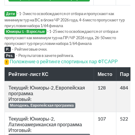
- 1-3 место освобождаются от отбора и пропускают как
Дети
мининиум тур на ВС в блоке ЧР 2026 года, 4-6 место пропускают тур
при условии набора 1/64 финала
- 1-25 место освобождаются от отбора и
Юниоры 1 - Взрослые
пропускают как мининиум тур на ПР/ЧР 2026 года, 26-50 место
пропускают тур при условии набора 1/64 финала
-
Рейтинговые очки.
Р.
-
Результатов в зачете рейтинга.
Рез.
Положение о рейтинге спортивных пар ФТСАРР
!
Рейтинг-лист КС
Место
Пар
Текущий: Юниоры-2, Европейская
128
484
программа
Итоговый:
Молодежь, Европейская программа
Текущий: Юниоры-2,
107
522
Латиноамериканская программа
Итоговый: