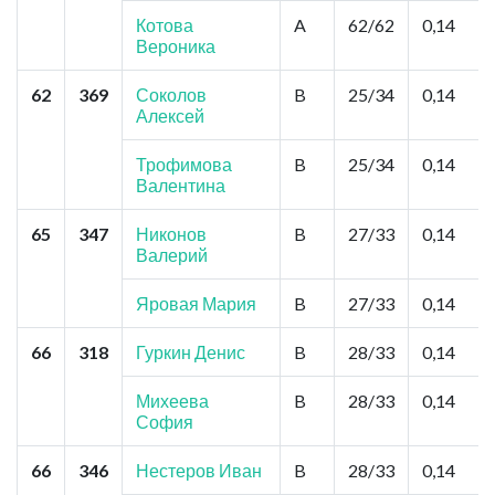
Котова
A
62/62
0,14
Вероника
62
369
Соколов
B
25/34
0,14
Алексей
Трофимова
B
25/34
0,14
Валентина
65
347
Никонов
B
27/33
0,14
Валерий
Яровая Мария
B
27/33
0,14
66
318
Гуркин Денис
B
28/33
0,14
Михеева
B
28/33
0,14
София
66
346
Нестеров Иван
B
28/33
0,14