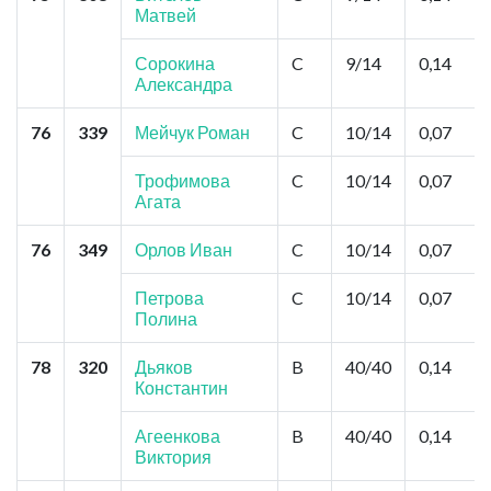
Матвей
Сорокина
C
9/14
0,14
Александра
76
339
Мейчук Роман
C
10/14
0,07
Трофимова
C
10/14
0,07
Агата
76
349
Орлов Иван
C
10/14
0,07
Петрова
C
10/14
0,07
Полина
78
320
Дьяков
B
40/40
0,14
Константин
Агеенкова
B
40/40
0,14
Виктория