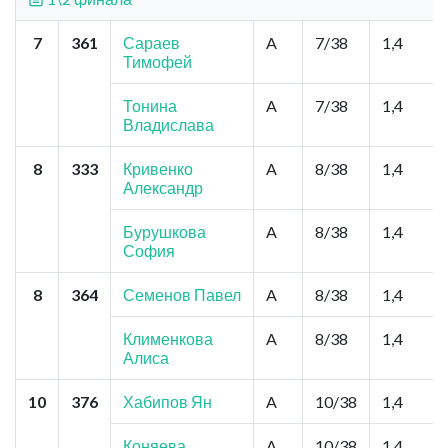
7
361
Сараев
A
7/38
1,4
Тимофей
Тонина
A
7/38
1,4
Владислава
8
333
Кривенко
A
8/38
1,4
Александр
Бурушкова
A
8/38
1,4
София
8
364
Семенов Павел
A
8/38
1,4
Клименкова
A
8/38
1,4
Алиса
10
376
Хабипов Ян
A
10/38
1,4
Коняева
A
10/38
1,4