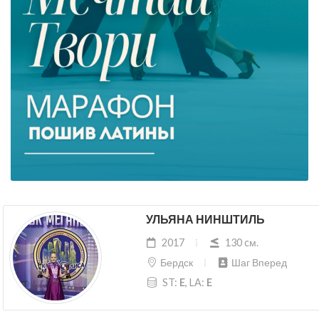
УЛЬЯНА НИНШТИЛЬ
2017
130 cм.
Бердск
Шаг Вперед
ST:
E
, LA:
E