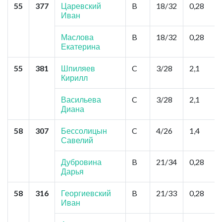
55
377
Царевский
B
18/32
0,28
Иван
Маслова
B
18/32
0,28
Екатерина
55
381
Шпиляев
C
3/28
2,1
Кирилл
Васильева
C
3/28
2,1
Диана
58
307
Бессолицын
C
4/26
1,4
Савелий
Дубровина
B
21/34
0,28
Дарья
58
316
Георгиевский
B
21/33
0,28
Иван