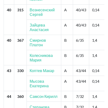
40
315
Вознесенский
A
40/43
0,14
Сергей
Зайцева
A
40/43
0,14
Анастасия
40
367
Смирнов
B
6/35
1,4
Платон
Колесникова
B
6/35
1,4
Мария
43
330
Коптев Макар
A
43/44
0,14
Мысова
A
43/44
0,14
Екатерина
44
360
Самсон Кирилл
B
7/32
1,4
Степанова
B
7/32
1,4