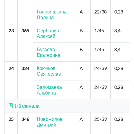
Головяшкина
A
22/38
0,28
Полина
23
365
Серболин
B
1/45
8,4
Алексей
Бугаева
B
1/45
8,4
Екатерина
24
334
Крючков
A
24/39
0,28
Святослав
Заломаева
A
24/39
0,28
Альбина
1\8 финала
25
348
Новожилов
A
25/39
0,28
Дмитрий