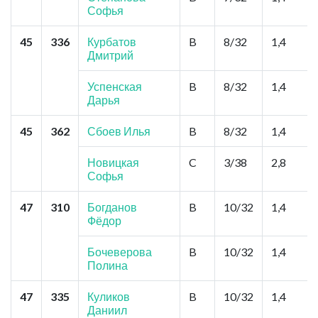
Софья
45
336
Курбатов
B
8/32
1,4
Дмитрий
Успенская
B
8/32
1,4
Дарья
45
362
Сбоев Илья
B
8/32
1,4
Новицкая
C
3/38
2,8
Софья
47
310
Богданов
B
10/32
1,4
Фёдор
Бочеверова
B
10/32
1,4
Полина
47
335
Куликов
B
10/32
1,4
Даниил