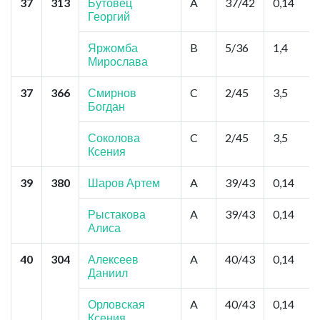
37
313
Бутовец
A
37/42
0,14
Георгий
Яржомба
B
5/36
1,4
Мирослава
37
366
Смирнов
C
2/45
3,5
Богдан
Соколова
C
2/45
3,5
Ксения
39
380
Шаров Артем
A
39/43
0,14
Рыстакова
A
39/43
0,14
Алиса
40
304
Алексеев
A
40/43
0,14
Даниил
Орловская
A
40/43
0,14
Ксения