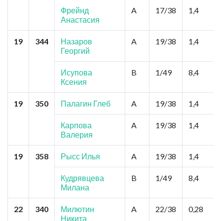
Фрейнд
A
17/38
1,4
Анастасия
19
344
Назаров
A
19/38
1,4
Георгий
Исупова
B
1/49
8,4
Ксения
19
350
Палагин Глеб
A
19/38
1,4
Карпова
A
19/38
1,4
Валерия
19
358
Рысс Илья
A
19/38
1,4
Кудрявцева
B
1/49
8,4
Милана
22
340
Милютин
A
22/38
0,28
Никита