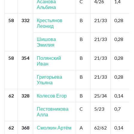
Асанова
C
4/26
1,4
Альбина
58
332
Крестьянов
B
21/33
0,28
Леонид
Шишова
B
21/33
0,28
Эмилия
58
354
Полянский
B
21/33
0,28
Иван
Григорьева
B
21/33
0,28
Ульяна
62
328
Колесов Егор
B
25/34
0,14
Пестовникова
C
5/23
0,7
Алла
62
368
Смолкин Артём
A
62/62
0,14