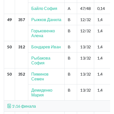
Байло София
A
47/48
0,14
49
357
Рыжков Данила
B
12/32
1,4
Горьковенко
B
12/32
1,4
Алена
50
312
Бондарев Иван
B
13/32
1,4
Рыбакова
B
13/32
1,4
София
50
352
Пиминов
B
13/32
1,4
Семен
Демиденко
B
13/32
1,4
Мария
1\16 финала