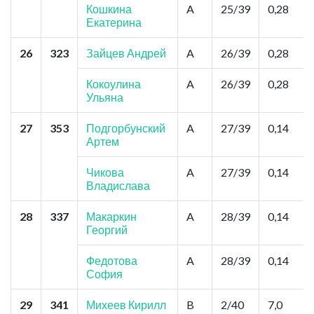
Кошкина
A
25/39
0,28
Екатерина
26
323
Зайцев Андрей
A
26/39
0,28
Кокоулина
A
26/39
0,28
Ульяна
27
353
Подгорбунский
A
27/39
0,14
Артем
Чикова
A
27/39
0,14
Владислава
28
337
Макаркин
A
28/39
0,14
Георгий
Федотова
A
28/39
0,14
София
29
341
Михеев Кирилл
B
2/40
7,0