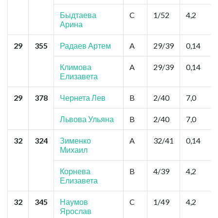
Быдтаева
C
1/52
4,2
Арина
29
355
Радаев Артем
A
29/39
0,14
Климова
A
29/39
0,14
Елизавета
29
378
Чернета Лев
B
2/40
7,0
Львова Ульяна
B
2/40
7,0
32
324
Зименко
A
32/41
0,14
Михаил
Корнева
B
4/39
4,2
Елизавета
32
345
Наумов
C
1/49
4,2
Ярослав