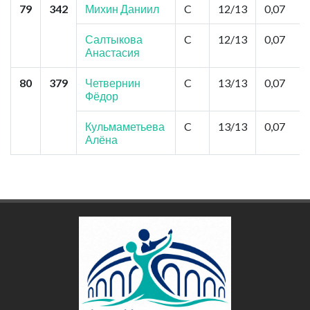
79
342
Михин Даниил
C
12/13
0,07
Салтыкова
C
12/13
0,07
Анастасия
80
379
Четвернин
C
13/13
0,07
Фёдор
Кульмаметьева
C
13/13
0,07
Алёна