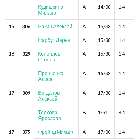
Кудишкина
A
14/38
1,4
Милана
15
306
Бакин Алексей
A
15/38
1,4
Нарбут Дарья
A
15/38
1,4
16
329
Коноплев
A
16/38
1,4
Степан
Пронченко
A
16/38
1,4
Алиса
17
309
Богданов
A
17/38
1,4
Алексей
Торхова
B
1/51
8,4
Ярослава
17
375
Фрейнд Михаил
A
17/38
1,4