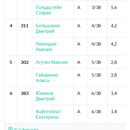
Гольдштейн
A
3/38
5,6
София
4
311
Большаков
A
4/38
4,2
Дмитрий
Левицкая
A
4/38
4,2
Амелия
5
302
Агутин Максим
A
5/38
2,8
Габаренко
A
5/38
2,8
Алиса
6
383
Южиков
A
6/38
1,4
Дмитрий
Файгенблат
A
6/38
1,4
Екатерина
1\2 финала