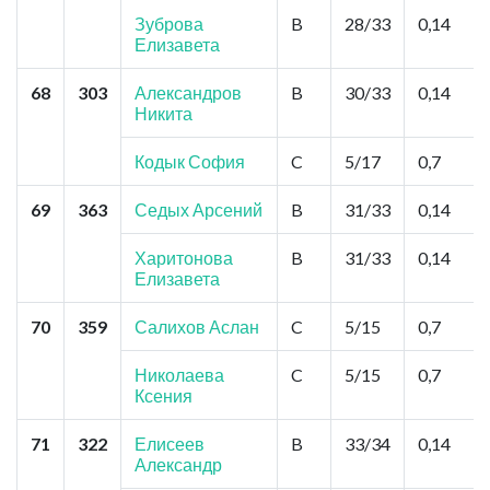
Зуброва
B
28/33
0,14
Елизавета
68
303
Александров
B
30/33
0,14
Никита
Кодык София
C
5/17
0,7
69
363
Седых Арсений
B
31/33
0,14
Харитонова
B
31/33
0,14
Елизавета
70
359
Салихов Аслан
C
5/15
0,7
Николаева
C
5/15
0,7
Ксения
71
322
Елисеев
B
33/34
0,14
Александр