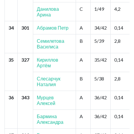
Данилова
C
1/49
4,2
Арина
34
301
Абрамов Петр
A
34/42
0,14
Семилетова
B
5/39
2,8
Василиса
35
327
Кириллов
A
35/42
0,14
Артём
Слесарчук
B
5/38
2,8
Наталия
36
343
Мурцев
A
36/42
0,14
Алексей
Бармина
A
36/42
0,14
Александра