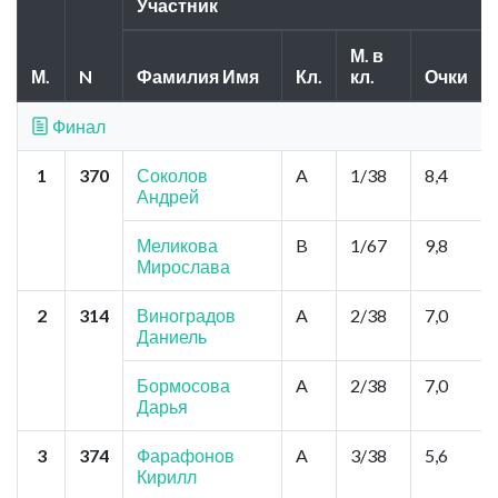
Участник
М. в
М.
N
Фамилия Имя
Кл.
кл.
Очки
Финал
1
370
Соколов
A
1/38
8,4
Андрей
Меликова
B
1/67
9,8
Мирослава
2
314
Виноградов
A
2/38
7,0
Даниель
Бормосова
A
2/38
7,0
Дарья
3
374
Фарафонов
A
3/38
5,6
Кирилл