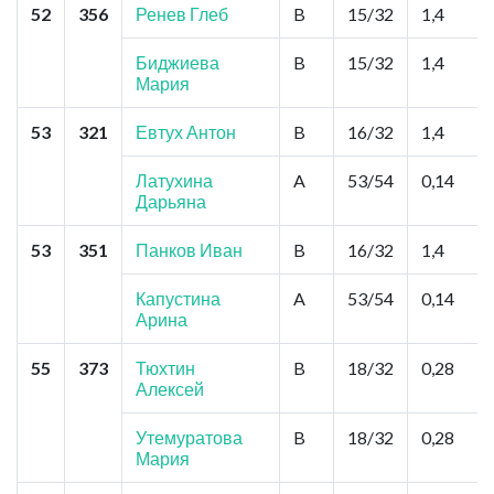
52
356
Ренев Глеб
B
15/32
1,4
Биджиева
B
15/32
1,4
Мария
53
321
Евтух Антон
B
16/32
1,4
Латухина
A
53/54
0,14
Дарьяна
53
351
Панков Иван
B
16/32
1,4
Капустина
A
53/54
0,14
Арина
55
373
Тюхтин
B
18/32
0,28
Алексей
Утемуратова
B
18/32
0,28
Мария