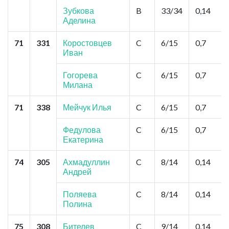
Зубкова
B
33/34
0,14
Аделина
71
331
Коростовцев
C
6/15
0,7
Иван
Гогорева
C
6/15
0,7
Милана
71
338
Мейчук Илья
C
6/15
0,7
Федулова
C
6/15
0,7
Екатерина
74
305
Ахмадуллин
C
8/14
0,14
Андрей
Поляева
C
8/14
0,14
Полина
75
308
Бителев
C
9/14
0,14