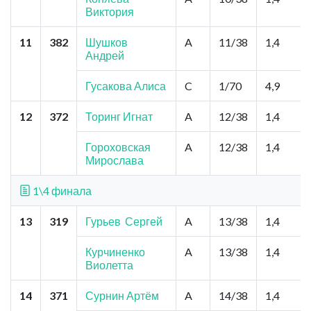
Виктория
11
382
Шушков
A
11/38
1,4
Андрей
Гусакова Алиса
C
1/70
4,9
12
372
Торинг Игнат
A
12/38
1,4
Гороховская
A
12/38
1,4
Мирослава
1\4 финала
13
319
Гурьев Сергей
A
13/38
1,4
Курчиненко
A
13/38
1,4
Виолетта
14
371
Сурнин Артём
A
14/38
1,4