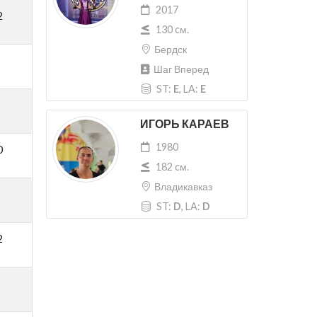
2017
2
130 cм.
Бердск
Шаг Вперед
ST:
E
, LA:
E
ИГОРЬ КАРАЕВ
1980
0
182 cм.
Владикавказ
ST:
D
, LA:
D
2