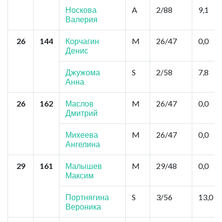
Носкова
A
2/88
9,1
Валерия
26
144
Корчагин
M
26/47
0,0
Денис
Джужома
S
2/58
7,8
Анна
26
162
Маслов
M
26/47
0,0
Дмитрий
Михеева
M
26/47
0,0
Ангелина
29
161
Малышев
M
29/48
0,0
Максим
Портнягина
S
3/56
13,0
Вероника