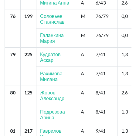
Мигина Анна
A
6/43
2,6
76
199
Соловьев
M
76/79
0,0
Станислав
Галанкина
M
76/79
0,0
Мария
79
225
Кудратов
A
7/41
1,3
Аскар
Рахимова
A
7/41
1,3
Милана
80
125
Жоров
A
8/41
2,6
Александр
Подрезова
A
8/41
1,3
Арина
81
217
Гаврилов
A
9/41
1,3