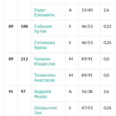
Ходус
A
15/40
2,6
Елизавета
89
188
Сабынин
S
46/53
0,52
Артем
Ситникова
S
46/53
0,26
Арина
89
212
Чупахин
M
89/91
0,0
Владислав
Толмачева
M
89/91
0,0
Анастасия
91
97
Андреев
A
16/38
2,6
Федор
Шеврыгина
S
47/53
0,26
Зоя