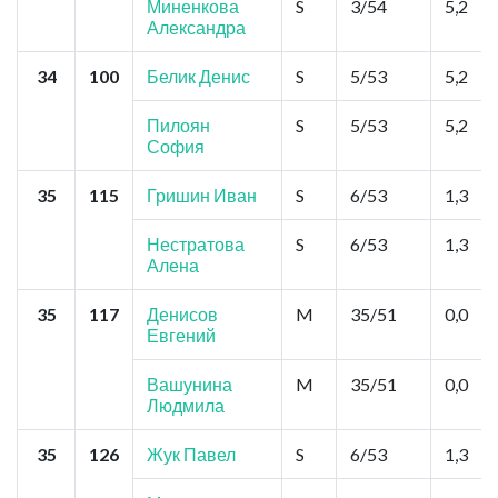
Миненкова
S
3/54
5,2
Александра
34
100
Белик Денис
S
5/53
5,2
Пилоян
S
5/53
5,2
София
35
115
Гришин Иван
S
6/53
1,3
Нестратова
S
6/53
1,3
Алена
35
117
Денисов
M
35/51
0,0
Евгений
Вашунина
M
35/51
0,0
Людмила
35
126
Жук Павел
S
6/53
1,3