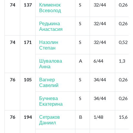
74
137
Клименок
S
32/44
0,26
Всеволод
Редькина
S
32/44
0,26
Анастасия
74
171
Назолин
S
32/44
0,52
Степан
Шувалова
A
6/44
1,3
Анна
76
105
Вагнер
S
34/44
0,26
Савелий
Бучнева
S
34/44
0,26
Екатерина
76
194
Сетраков
B
1/48
15,6
Даниил