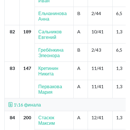
Иван
Ельчанинова
B
2/44
6,5
Анна
82
189
Сальников
A
10/41
1,3
Евгений
Гребёнкина
B
2/43
6,5
Элеонора
83
147
Кретинин
A
11/41
1,3
Никита
Первакова
A
11/41
1,3
Мария
1\16 финала
84
200
Стасюк
A
12/41
1,3
Максим