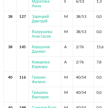
Муратова
S
6/53
1,3
Анна
38
127
Зарецкий
M
38/53
0,0
Дмитрий
Вахрушева
M
38/53
0,0
Анастасия
38
145
Коршунов
A
2/76
15,6
Даниил
Комарова
A
2/76
7,8
Варвара
40
116
Гришин
M
40/54
0,0
Филипп
Гришина
M
40/54
0,0
Виктория
40
198
Соколов Егор
M
40/54
0,0