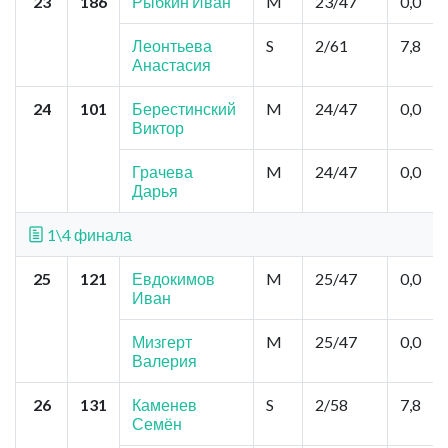
23
186
Рыбкин Иван
M
23/47
0,0
Леонтьева
S
2/61
7,8
Анастасия
24
101
Берестинский
M
24/47
0,0
Виктор
Грачева
M
24/47
0,0
Дарья
1\4 финала
25
121
Евдокимов
M
25/47
0,0
Иван
Мизгерт
M
25/47
0,0
Валерия
26
131
Каменев
S
2/58
7,8
Семён