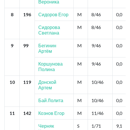
Вероника
8
196
Сидоров Егор
M
8/46
0,0
Сидорова
M
8/46
0,0
Светлана
9
99
Бегинин
M
9/46
0,0
Артём
Коршунова
M
9/46
0,0
Полина
10
119
Донской
M
10/46
0,0
Артем
Бай Лолита
M
10/46
0,0
11
142
Кознов Егор
M
11/46
0,0
Черняк
S
1/71
9,1