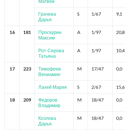
Матвей
Грачева
S
1/67
9,1
Дарья
16
181
Проскурин
A
1/97
20,8
Максим
Рот-Серова
A
1/97
10,4
Татьяна
17
223
Тимофеев
M
17/47
0,0
Вениамин
Лахей Мария
S
2/67
15,6
18
209
Федоров
M
18/47
0,0
Владимир
Козлова
M
18/47
0,0
Дарья