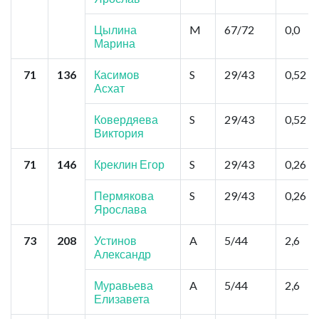
Цылина
M
67/72
0,0
Марина
71
136
Касимов
S
29/43
0,52
Асхат
Ковердяева
S
29/43
0,52
Виктория
71
146
Креклин Егор
S
29/43
0,26
Пермякова
S
29/43
0,26
Ярослава
73
208
Устинов
A
5/44
2,6
Александр
Муравьева
A
5/44
2,6
Елизавета