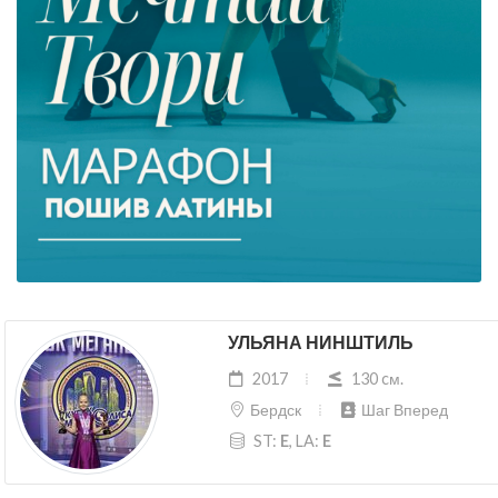
УЛЬЯНА НИНШТИЛЬ
2017
130 cм.
Бердск
Шаг Вперед
ST:
E
, LA:
E