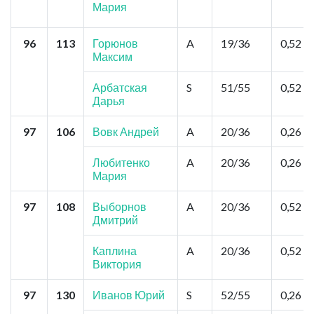
Мария
96
113
Горюнов
A
19/36
0,52
Максим
Арбатская
S
51/55
0,52
Дарья
97
106
Вовк Андрей
A
20/36
0,26
Любитенко
A
20/36
0,26
Мария
97
108
Выборнов
A
20/36
0,52
Дмитрий
Каплина
A
20/36
0,52
Виктория
97
130
Иванов Юрий
S
52/55
0,26