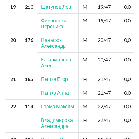
19
213
Шатунов Лев
M
19/47
0,0
Филоненко
M
19/47
0,0
Вероника
20
176
Панасюк
M
20/47
0,0
Александр
Кагарманова
M
20/47
0,0
Алена
21
185
Пыпка Егор
M
21/47
0,0
Пыпка Анна
M
21/47
0,0
22
114
Грама Максим
M
22/47
0,0
Владимирова
M
22/47
0,0
Александра