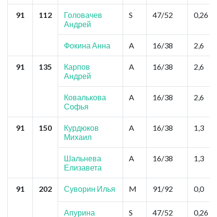
91
112
Головачев
S
47/52
0,26
Андрей
Фокина Анна
A
16/38
2,6
91
135
Карпов
A
16/38
2,6
Андрей
Ковалькова
A
16/38
2,6
Софья
91
150
Курдюков
A
16/38
1,3
Михаил
Шальнева
A
16/38
1,3
Елизавета
91
202
Суворин Илья
M
91/92
0,0
Апурина
S
47/52
0,26