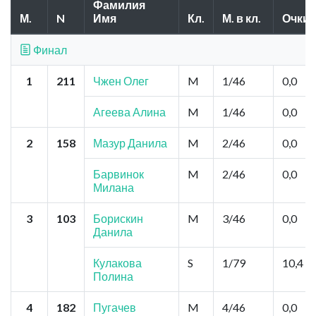
Фамилия
М.
N
Имя
Кл.
М. в кл.
Очки
Финал
1
211
Чжен Олег
M
1/46
0,0
Агеева Алина
M
1/46
0,0
2
158
Мазур Данила
M
2/46
0,0
Барвинок
M
2/46
0,0
Милана
3
103
Борискин
M
3/46
0,0
Данила
Кулакова
S
1/79
10,4
Полина
4
182
Пугачев
M
4/46
0,0