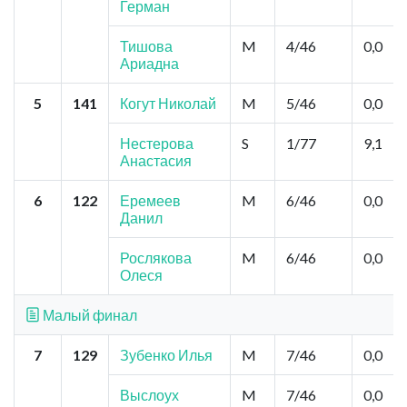
Герман
Тишова
M
4/46
0,0
Ариадна
5
141
Когут Николай
M
5/46
0,0
Нестерова
S
1/77
9,1
Анастасия
6
122
Еремеев
M
6/46
0,0
Данил
Рослякова
M
6/46
0,0
Олеся
Малый финал
7
129
Зубенко Илья
M
7/46
0,0
Выслоух
M
7/46
0,0