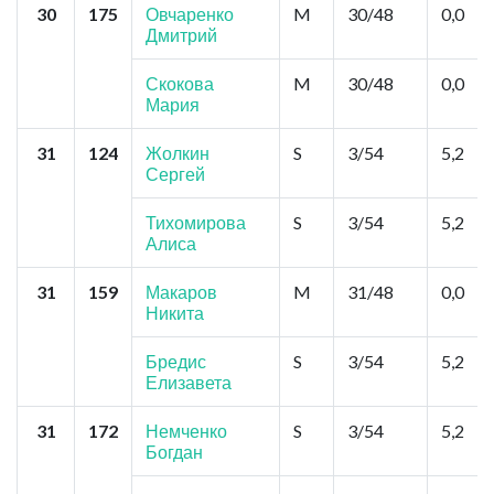
30
175
Овчаренко
M
30/48
0,0
Дмитрий
Скокова
M
30/48
0,0
Мария
31
124
Жолкин
S
3/54
5,2
Сергей
Тихомирова
S
3/54
5,2
Алиса
31
159
Макаров
M
31/48
0,0
Никита
Бредис
S
3/54
5,2
Елизавета
31
172
Немченко
S
3/54
5,2
Богдан