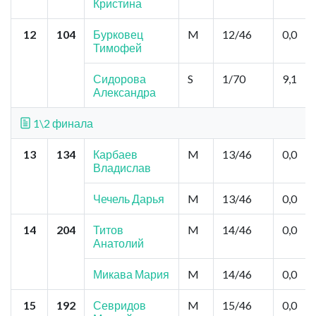
Кристина
12
104
Бурковец
M
12/46
0,0
Тимофей
Сидорова
S
1/70
9,1
Александра
1\2 финала
13
134
Карбаев
M
13/46
0,0
Владислав
Чечель Дарья
M
13/46
0,0
14
204
Титов
M
14/46
0,0
Анатолий
Микава Мария
M
14/46
0,0
15
192
Севридов
M
15/46
0,0