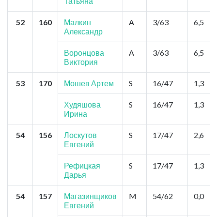
Татьяна
52
160
Малкин
A
3/63
6,5
Александр
Воронцова
A
3/63
6,5
Виктория
53
170
Мошев Артем
S
16/47
1,3
Худяшова
S
16/47
1,3
Ирина
54
156
Лоскутов
S
17/47
2,6
Евгений
Рефицкая
S
17/47
1,3
Дарья
54
157
Магазинщиков
M
54/62
0,0
Евгений