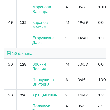
Моренова
A
3/67
13,0
Варвара
49
132
Каранов
M
49/59
0,0
Максим
Егорушкина
S
14/48
1,3
Дарья
1\8 финала
50
128
Зобнин
M
50/59
0,0
Леонид
Первушина
A
3/65
13,0
Виктория
50
220
Хрящев Иван
S
14/47
1,3
Полончук
A
3/65
6,5