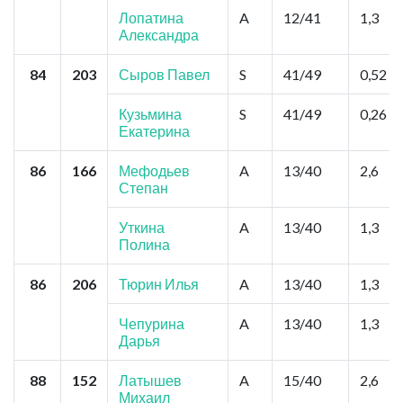
Лопатина
A
12/41
1,3
Александра
84
203
Сыров Павел
S
41/49
0,52
Кузьмина
S
41/49
0,26
Екатерина
86
166
Мефодьев
A
13/40
2,6
Степан
Уткина
A
13/40
1,3
Полина
86
206
Тюрин Илья
A
13/40
1,3
Чепурина
A
13/40
1,3
Дарья
88
152
Латышев
A
15/40
2,6
Михаил