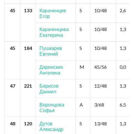
45
133
Караченцев
S
10/48
2,6
Егор
Караченцева
S
10/48
1,3
Екатерина
45
184
Пушкарев
S
10/48
1,3
Евгений
Даренских
M
45/56
0,0
Ангелина
47
221
Борисов
S
12/48
1,3
Даниил
Воронцова
A
3/68
6,5
Софья
48
120
Дутов
S
13/48
1,3
Александр