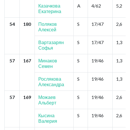
Казачкова
A
4/62
5,2
Екатерина
54
180
Поляков
S
17/47
2,6
Алексей
Вартазарян
S
17/47
1,3
Софья
57
167
Минаков
S
19/46
1,3
Семен
Рослякова
S
19/46
1,3
Александра
57
169
Можаев
S
19/46
2,6
Альберт
Кысина
S
19/46
2,6
Валерия