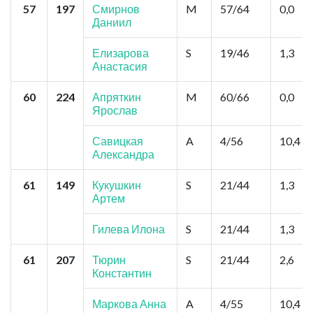
57
197
Смирнов
M
57/64
0,0
Даниил
Елизарова
S
19/46
1,3
Анастасия
60
224
Апряткин
M
60/66
0,0
Ярослав
Савицкая
A
4/56
10,4
Александра
61
149
Кукушкин
S
21/44
1,3
Артем
Гилева Илона
S
21/44
1,3
61
207
Тюрин
S
21/44
2,6
Константин
Маркова Анна
A
4/55
10,4