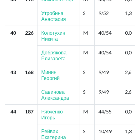
Утробина
S
9/52
1,3
Анастасия
40
226
Колотухин
M
40/54
0,0
Никита
Добрякова
M
40/54
0,0
Елизавета
43
168
Минин
S
9/49
2,6
Георгий
Савинова
S
9/49
2,6
Александра
44
187
Рябченко
M
44/55
0,0
Игорь
Рейвах
S
10/49
1,3
Екатерина