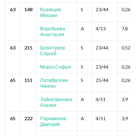
63
148
Кузнецов
S
23/44
0,26
Михаил
Воробьева
A
4/53
7,8
Анастасия
63
215
Шляхтуров
S
23/44
0,52
Сергей
Мороз Софья
S
23/44
0,26
65
151
Латифуллин
S
25/44
0,26
Чингиз
Зайнутдинова
A
4/51
3,9
Азалия
65
222
Парамонов
A
4/51
3,9
Дмитрий