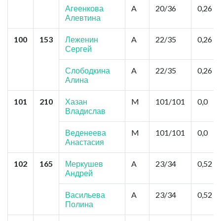
Агеенкова
A
20/36
0,26
Алевтина
100
153
Леженин
A
22/35
0,26
Сергей
Слободкина
A
22/35
0,26
Алина
101
210
Хазан
M
101/101
0,0
Владислав
Веденеева
M
101/101
0,0
Анастасия
102
165
Меркушев
A
23/34
0,52
Андрей
Васильева
A
23/34
0,52
Полина