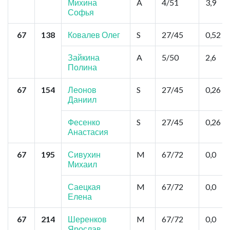
Михина
A
4/51
3,9
Софья
67
138
Ковалев Олег
S
27/45
0,52
Зайкина
A
5/50
2,6
Полина
67
154
Леонов
S
27/45
0,26
Даниил
Фесенко
S
27/45
0,26
Анастасия
67
195
Сивухин
M
67/72
0,0
Михаил
Саецкая
M
67/72
0,0
Елена
67
214
Шеренков
M
67/72
0,0
Ярослав