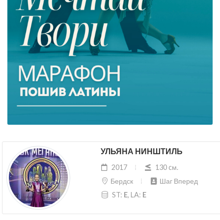
УЛЬЯНА НИНШТИЛЬ
2017
130 cм.
Бердск
Шаг Вперед
ST:
E
, LA:
E