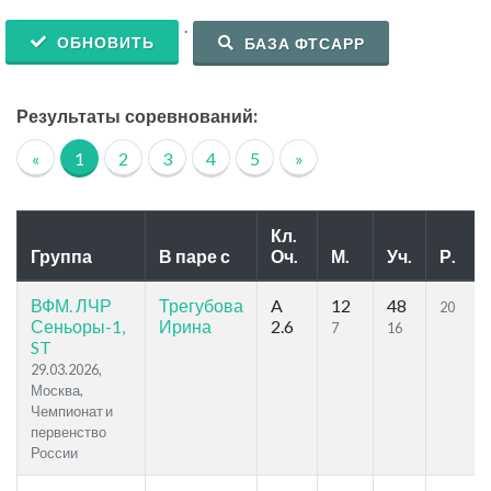
.
ОБНОВИТЬ
БАЗА ФТСАРР
Результаты соревнований:
«
1
2
3
4
5
»
Кл.
Группа
В паре с
Оч.
М.
Уч.
Р.
ВФМ. ЛЧР
Трегубова
A
12
48
20
Сеньоры-1,
Ирина
2.6
7
16
ST
29.03.2026,
Москва,
Чемпионат и
первенство
России