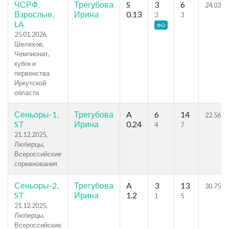
ЧСРФ.
Трегубова
S
3
6
24.03
Взрослые,
Ирина
0.13
3
3
LA
ФО
25.01.2026,
Шелехов,
Чемпионат,
кубок и
первенства
Иркутской
области
Сеньоры-1,
Трегубова
A
6
14
22.56
ST
Ирина
0.24
4
7
21.12.2025,
Люберцы,
Всероссийские
соревнования
Сеньоры-2,
Трегубова
A
3
13
30.75
ST
Ирина
1.2
1
5
21.12.2025,
Люберцы,
Всероссийские