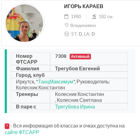
ИГОРЬ КАРАЕВ
1980
182 cм.
Владикавказ
ST:
D
, LA:
D
Номер
7308
Активный
ФТСАРР
Фамилия
Трегубов Евгений
Город, клуб
Иркутск, "
ТанцМаксимум
", Руководитель:
Колесник Константин
Тренеры
Колесник Константин
, Колесник Светлана
В паре с
Трегубова Ирина
- Вся информация об классах и очках доступна на
*
сайте ФТСАРР