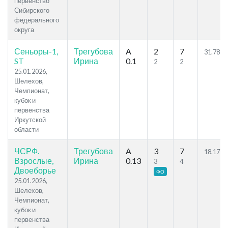
первенство
Сибирского
федерального
округа
Сеньоры-1,
Трегубова
A
2
7
31.78
ST
Ирина
0.1
2
2
25.01.2026,
Шелехов,
Чемпионат,
кубок и
первенства
Иркутской
области
ЧСРФ.
Трегубова
A
3
7
18.17
Взрослые,
Ирина
0.13
3
4
Двоеборье
ФО
25.01.2026,
Шелехов,
Чемпионат,
кубок и
первенства