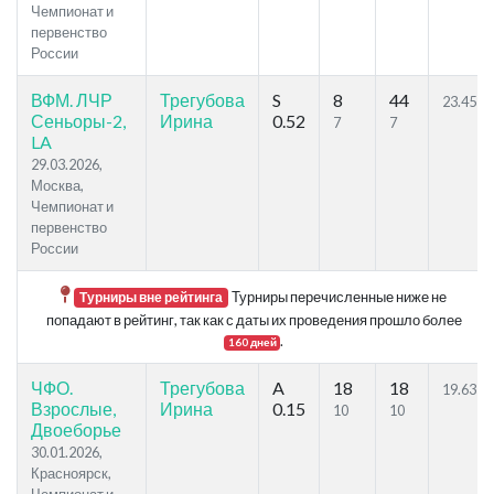
Чемпионат и
первенство
России
ВФМ. ЛЧР
Трегубова
S
8
44
23.45
Сеньоры-2,
Ирина
0.52
7
7
LA
29.03.2026,
Москва,
Чемпионат и
первенство
России
Турниры перечисленные ниже не
Турниры вне рейтинга
попадают в рейтинг, так как с даты их проведения прошло более
.
160 дней
ЧФО.
Трегубова
A
18
18
19.63
Взрослые,
Ирина
0.15
10
10
Двоеборье
30.01.2026,
Красноярск,