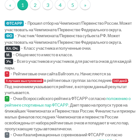
«
1
2
3
4
5
»
-
Прошел отбор на Чемпионат/Первенство России. Может
ФТСАРР
участвовать на Чемпионате/Первенстве Федерального округа.
-
Участник Чемпионата/Первенства субьекта РФ. Может
ФО
участвовать на Чемпионате/Первенстве Федерального округа.
-
Класс участника и полученные очки.
Кл. Оч.
-
Общее место и место в классе.
М.
-
Всего участников и участников для расчета очков для каждой
Уч.
пары.
-
Рейтинговые очки сайта Ballroom.ru. Начисляются за
*
в рейтинговых группах за последние
.
5 лучших выступлений
160 дней
Под значением указываются рейтинг, в котором данный результат
учитывается.
-
Очки Всероссийского рейтинга ФТСАРР согласно
положению о
*
рейтинге спортивных пар ФТСАРР
. Дает право на пропуск туров на
ближайших Чемпионатах и Первенствах России. Финалисты и призеры
малых финалов последних Чемпионатов и первенств России
освобождены от набора рейтинговых очков и попадают в число пар,
пропускающие туры автоматически.
-
Очки Квалификационных соревнований ФТСАРР согласно
*