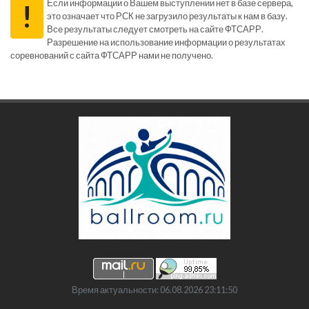
Если информации о Вашем выступлении нет в базе сервера,
!
это означает что РСК не загрузило результаты к нам в базу.
Все результаты следует смотреть на сайте ФТСАРР.
Разрешение на использование информации о результатах
соревнований с сайта ФТСАРР нами не получено.
Время актуальности: 06.08.2026 23:11:50