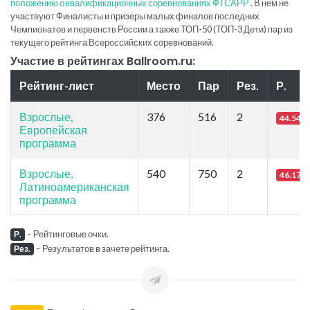
положению о квалификационных соревнованиях ФТСАРР
. В нем не
участвуют Финалисты и призеры малых финалов последних
Чемпионатов и первенств России а также ТОП-50 (ТОП-3 Дети) пар из
текущего рейтинга Всероссийских соревнований.
Участие в рейтингах Ballroom.ru:
Рейтинг-лист
Место
Пар
Рез.
Р.
Взрослые,
376
516
2
44.54
Европейская
программа
Взрослые,
540
750
2
46.17
Латиноамериканская
программа
-
Рейтинговые очки.
Р.
-
Результатов в зачете рейтинга.
Рез.