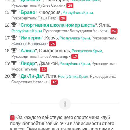
-
Руководитель: Рублев Сергей
28
"
Браво
"
, Феодосия,
Республика Крым
,
-
Руководитель: Паша Петр
28
"
Спортивная школа номер шесть
"
, Ялта,
-
Республика Крым
, Руководитель: Багаутдинов Альберт
26
"
Империя
"
, Керчь,
Республика Крым
, Руководитель:
-
Жильцов Владимир
26
"
Алиса
"
, Симферополь,
Республика Крым
,
-
Руководитель: Панов Александр
17
"
Лидер
"
, Джанкой,
Республика Крым
, Руководитель:
-
Фурса Татьяна
16
"
Да-Ли-Да
"
, Ялта,
Республика Крым
, Руководитель:
-
Очеретяная Наталья
16
-За каждого действующего спортсмена клуб
*
получает рейтинговые очки в зависимости от его
класса. Очки начисляются за каждую программу