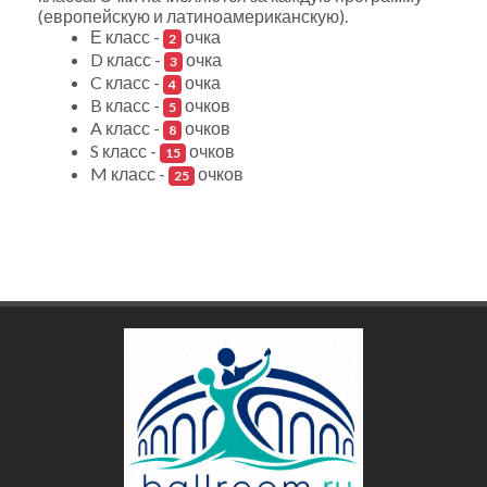
(европейскую и латиноамериканскую).
Е класс -
очка
2
D класс -
очка
3
C класс -
очка
4
B класс -
очков
5
A класс -
очков
8
S класс -
очков
15
M класс -
очков
25