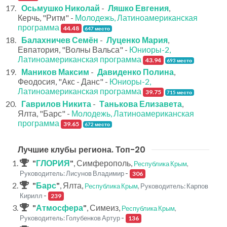
Осьмушко Николай
-
Ляшко Евгения
,
Керчь, "Ритм" -
Молодежь, Латиноамериканская
программа
44.48
647 место
Балахничев Семён
-
Луценко Мария
,
Евпатория, "Волны Вальса" -
Юниоры-2,
Латиноамериканская программа
43.94
693 место
Маников Максим
-
Давиденко Полина
,
Феодосия, "Акс - Данс" -
Юниоры-2,
Латиноамериканская программа
39.75
715 место
Гаврилов Никита
-
Танькова Елизавета
,
Ялта, "Барс" -
Молодежь, Латиноамериканская
программа
39.65
672 место
Лучшие клубы региона. Топ-20
"
ГЛОРИЯ
"
, Симферополь,
Республика Крым
,
-
Руководитель: Лисунов Владимир
306
"
Барс
"
, Ялта,
Республика Крым
, Руководитель: Карпов
-
Кирилл
239
"
Атмосфера
"
, Симеиз,
Республика Крым
,
-
Руководитель: Голубенков Артур
136