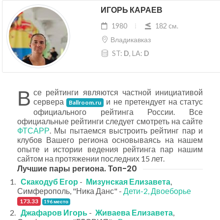
ИГОРЬ КАРАЕВ
1980
182 cм.
Владикавказ
ST:
D
, LA:
D
В
се рейтинги являются частной инициативой
сервера
и не претендует на статус
Ballroom.ru
официального рейтинга России. Все
официальные рейтинги следует смотреть на сайте
ФТСАРР
. Мы пытаемся выстроить рейтинг пар и
клубов Вашего региона основываясь на нашем
опыте и истории ведения рейтинга пар нашим
сайтом на протяжении последних 15 лет.
Лучшие пары региона. Топ-20
Скакодуб Егор
-
Мизунская Елизавета
,
Симферополь, "Ника Данс" -
Дети-2, Двоеборье
173.33
196 место
Джафаров Игорь
-
Живаева Елизавета
,