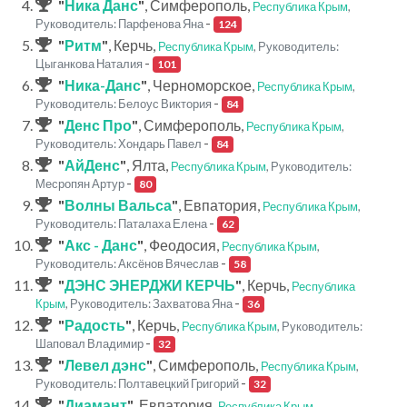
"
Ника Данс
"
, Симферополь,
Республика Крым
,
-
Руководитель: Парфенова Яна
124
"
Ритм
"
, Керчь,
Республика Крым
, Руководитель:
-
Цыганкова Наталия
101
"
Ника-Данс
"
, Черноморское,
Республика Крым
,
-
Руководитель: Белоус Виктория
84
"
Денс Про
"
, Симферополь,
Республика Крым
,
-
Руководитель: Хондарь Павел
84
"
АйДенс
"
, Ялта,
Республика Крым
, Руководитель:
-
Месропян Артур
80
"
Волны Вальса
"
, Евпатория,
Республика Крым
,
-
Руководитель: Паталаха Елена
62
"
Акс - Данс
"
, Феодосия,
Республика Крым
,
-
Руководитель: Аксёнов Вячеслав
58
"
ДЭНС ЭНЕРДЖИ КЕРЧЬ
"
, Керчь,
Республика
-
Крым
, Руководитель: Захватова Яна
36
"
Радость
"
, Керчь,
Республика Крым
, Руководитель:
-
Шаповал Владимир
32
"
Левел дэнс
"
, Симферополь,
Республика Крым
,
-
Руководитель: Полтавецкий Григорий
32
"
Диамант
"
, Евпатория,
Республика Крым
,