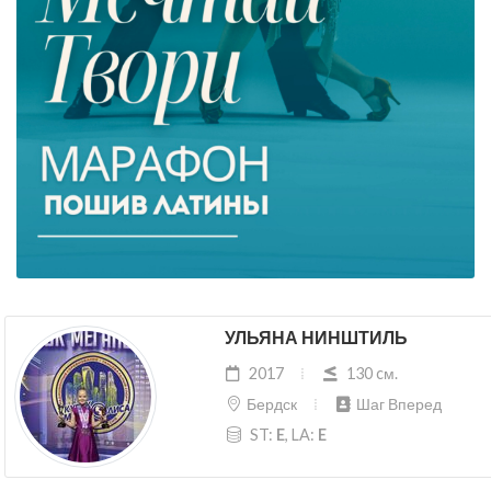
УЛЬЯНА НИНШТИЛЬ
2017
130 cм.
Бердск
Шаг Вперед
ST:
E
, LA:
E