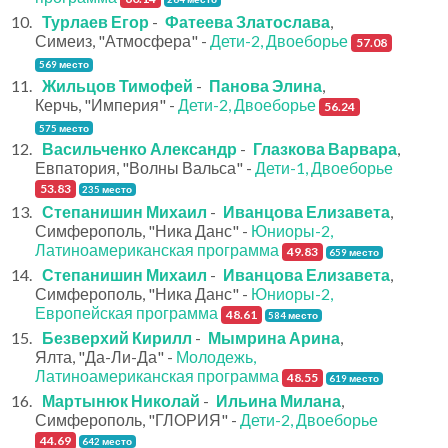
Турлаев Егор
-
Фатеева Златослава
,
Симеиз, "Атмосфера" -
Дети-2, Двоеборье
57.08
569 место
Жильцов Тимофей
-
Панова Элина
,
Керчь, "Империя" -
Дети-2, Двоеборье
56.24
575 место
Васильченко Александр
-
Глазкова Варвара
,
Евпатория, "Волны Вальса" -
Дети-1, Двоеборье
53.83
235 место
Степанишин Михаил
-
Иванцова Елизавета
,
Симферополь, "Ника Данс" -
Юниоры-2,
Латиноамериканская программа
49.83
659 место
Степанишин Михаил
-
Иванцова Елизавета
,
Симферополь, "Ника Данс" -
Юниоры-2,
Европейская программа
48.61
584 место
Безверхий Кирилл
-
Мымрина Арина
,
Ялта, "Да-Ли-Да" -
Молодежь,
Латиноамериканская программа
48.55
619 место
Мартынюк Николай
-
Ильина Милана
,
Симферополь, "ГЛОРИЯ" -
Дети-2, Двоеборье
44.69
642 место