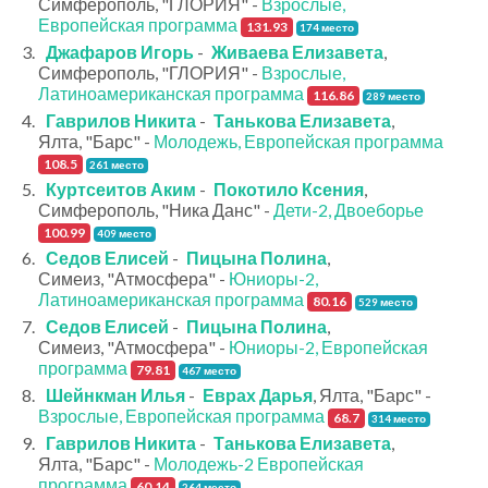
Симферополь, "ГЛОРИЯ" -
Взрослые,
Европейская программа
131.93
174 место
Джафаров Игорь
-
Живаева Елизавета
,
Симферополь, "ГЛОРИЯ" -
Взрослые,
Латиноамериканская программа
116.86
289 место
Гаврилов Никита
-
Танькова Елизавета
,
Ялта, "Барс" -
Молодежь, Европейская программа
108.5
261 место
Куртсеитов Аким
-
Покотило Ксения
,
Симферополь, "Ника Данс" -
Дети-2, Двоеборье
100.99
409 место
Седов Елисей
-
Пицына Полина
,
Симеиз, "Атмосфера" -
Юниоры-2,
Латиноамериканская программа
80.16
529 место
Седов Елисей
-
Пицына Полина
,
Симеиз, "Атмосфера" -
Юниоры-2, Европейская
программа
79.81
467 место
Шейнкман Илья
-
Еврах Дарья
, Ялта, "Барс" -
Взрослые, Европейская программа
68.7
314 место
Гаврилов Никита
-
Танькова Елизавета
,
Ялта, "Барс" -
Молодежь-2 Европейская
программа
60.14
264 место