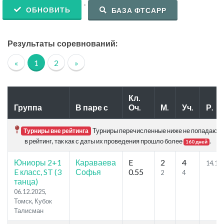
.
ОБНОВИТЬ
БАЗА ФТСАРР
Результаты соревнований:
«
1
2
»
Кл.
Группа
В паре с
Оч.
М.
Уч.
Р.
Турниры перечисленные ниже не попадают
Турниры вне рейтинга
в рейтинг, так как с даты их проведения прошло более
.
160 дней
Юниоры 2+1
Караваева
E
2
4
14.14
E класс, ST (3
Софья
0.55
2
4
танца)
06.12.2025,
Томск, Кубок
Талисман