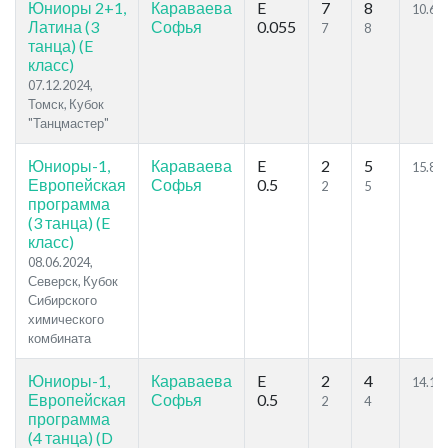
Юниоры 2+1,
Караваева
E
7
8
10.69
Латина (3
Софья
0.055
7
8
танца) (E
класс)
07.12.2024,
Томск, Кубок
"Танцмастер"
Юниоры-1,
Караваева
E
2
5
15.81
Европейская
Софья
0.5
2
5
программа
(3 танца) (E
класс)
08.06.2024,
Северск, Кубок
Сибирского
химического
комбината
Юниоры-1,
Караваева
E
2
4
14.14
Европейская
Софья
0.5
2
4
программа
(4 танца) (D