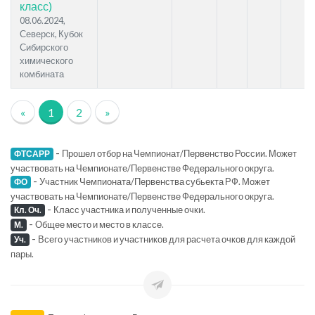
класс)
08.06.2024,
Северск, Кубок
Сибирского
химического
комбината
«
1
2
»
-
Прошел отбор на Чемпионат/Первенство России. Может
ФТСАРР
участвовать на Чемпионате/Первенстве Федерального округа.
-
Участник Чемпионата/Первенства субьекта РФ. Может
ФО
участвовать на Чемпионате/Первенстве Федерального округа.
-
Класс участника и полученные очки.
Кл. Оч.
-
Общее место и место в классе.
М.
-
Всего участников и участников для расчета очков для каждой
Уч.
пары.