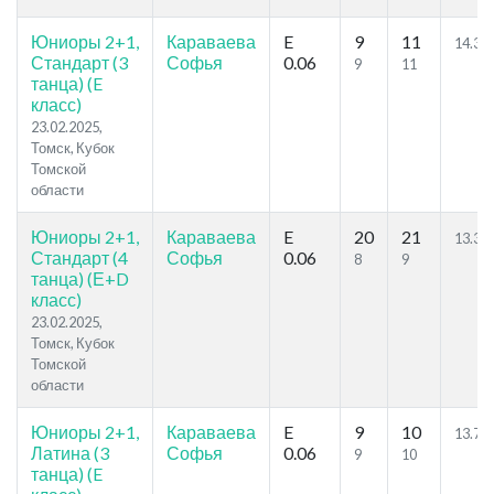
Юниоры 2+1,
Караваева
E
9
11
14.38
Стандарт (3
Софья
0.06
9
11
танца) (E
класс)
23.02.2025,
Томск, Кубок
Томской
области
Юниоры 2+1,
Караваева
E
20
21
13.33
Стандарт (4
Софья
0.06
8
9
танца) (Е+D
класс)
23.02.2025,
Томск, Кубок
Томской
области
Юниоры 2+1,
Караваева
E
9
10
13.71
Латина (3
Софья
0.06
9
10
танца) (E