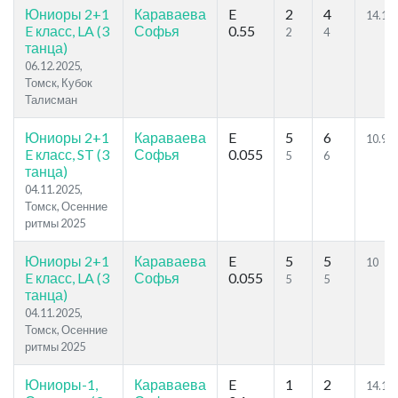
Юниоры 2+1
Караваева
E
2
4
14.14
E класс, LA (3
Софья
0.55
2
4
танца)
06.12.2025,
Томск, Кубок
Талисман
Юниоры 2+1
Караваева
E
5
6
10.95
E класс, ST (3
Софья
0.055
5
6
танца)
04.11.2025,
Томск, Осенние
ритмы 2025
Юниоры 2+1
Караваева
E
5
5
10
E класс, LA (3
Софья
0.055
5
5
танца)
04.11.2025,
Томск, Осенние
ритмы 2025
Юниоры-1,
Караваева
E
1
2
14.14