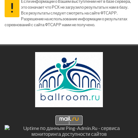
Если информации о Вашем выступлении нет в базе сервера,
!
это означает что РСК не загрузило результаты к нам в базу.
Все результаты следует смотреть на сайте ФТСАРР.
Разрешение на использование информации о результатах
соревнований с сайта ФТСАРР нами не получено.