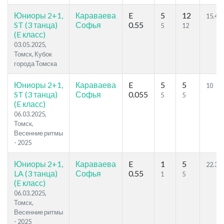
Юниоры 2+1,
Караваева
E
5
12
15.49
ST (3 танца)
Софья
0.55
5
12
(E класс)
03.05.2025,
Томск, Кубок
города Томска
Юниоры 2+1,
Караваева
E
5
5
10
ST (3 танца)
Софья
0.055
5
5
(E класс)
06.03.2025,
Томск,
Весенние ритмы
- 2025
Юниоры 2+1,
Караваева
E
1
5
22.36
LA (3 танца)
Софья
0.55
1
5
(E класс)
06.03.2025,
Томск,
Весенние ритмы
- 2025