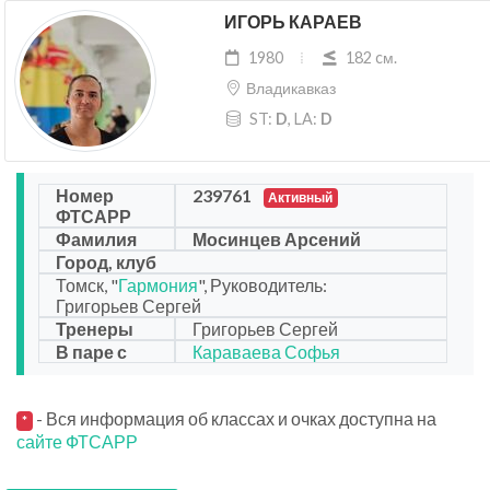
ИГОРЬ КАРАЕВ
1980
182 cм.
Владикавказ
ST:
D
, LA:
D
Номер
239761
Активный
ФТСАРР
Фамилия
Мосинцев Арсений
Город, клуб
Томск, "
Гармония
", Руководитель:
Григорьев Сергей
Тренеры
Григорьев Сергей
В паре с
Караваева Софья
- Вся информация об классах и очках доступна на
*
сайте ФТСАРР