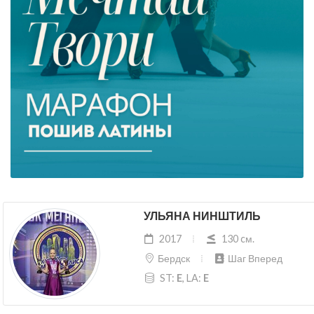
УЛЬЯНА НИНШТИЛЬ
2017
130 cм.
Бердск
Шаг Вперед
ST:
E
, LA:
E