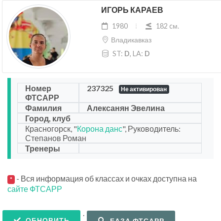
ИГОРЬ КАРАЕВ
1980
182 cм.
Владикавказ
ST:
D
, LA:
D
Номер
237325
Не активирован
ФТСАРР
Фамилия
Алексанян Эвелина
Город, клуб
Красногорск, "
Корона данс
", Руководитель:
Степанов Роман
Тренеры
- Вся информация об классах и очках доступна на
*
сайте ФТСАРР
.
ОБНОВИТЬ
БАЗА ФТСАРР