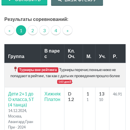
Результаты соревнований:
«
1
2
3
4
»
В паре
Кл.
Группа
с
Оч.
М.
Уч.
Р.
Турниры перечисленные ниже не
Турниры вне рейтинга
попадают в рейтинг, так как с даты их проведения прошло более
.
160 дней
Дети 2+1 до
Хижняк
D
1
13
46.91
D класса, ST
Платон
1.2
1
10
(4 танца)
14.12.2024,
Москва,
Авангард Гран
При - 2024