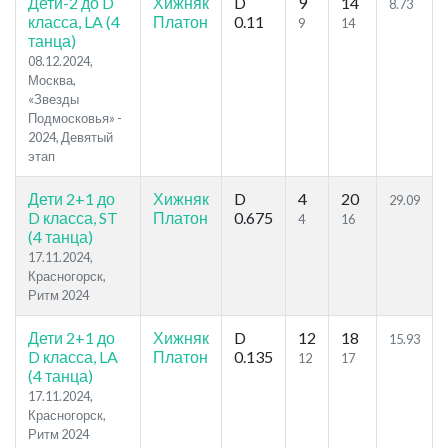
Дети-2 до D
Хижняк
D
9
14
8.73
класса, LA (4
Платон
0.11
9
14
танца)
08.12.2024,
Москва,
«Звезды
Подмосковья» -
2024, Девятый
этап
Дети 2+1 до
Хижняк
D
4
20
29.09
D класса, ST
Платон
0.675
4
16
(4 танца)
17.11.2024,
Красногорск,
Ритм 2024
Дети 2+1 до
Хижняк
D
12
18
15.93
D класса, LA
Платон
0.135
12
17
(4 танца)
17.11.2024,
Красногорск,
Ритм 2024