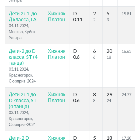
Ультра
Дети 2+1, до
Хижняк
D
2
5
15.81
Д класса, LA
Платон
0.11
2
3
04.11.2024,
Москва, Кубок
Ультра
Дети-2 до D
Хижняк
D
6
20
16.63
класса, ST (4
Платон
0.6
6
18
танца)
03.11.2024,
Красногорск,
Сюрприз-2024
Дети 2+1 до
Хижняк
D
8
29
24.77
D класса, ST
Платон
0.6
8
24
(4 танца)
03.11.2024,
Красногорск,
Сюрприз-2024
Дети-2 D
Хижняк
D
5
18
17.28