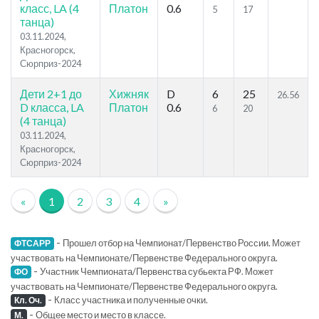
класс, LA (4
Платон
0.6
5
17
танца)
03.11.2024,
Красногорск,
Сюрприз-2024
Дети 2+1 до
Хижняк
D
6
25
26.56
D класса, LA
Платон
0.6
6
20
(4 танца)
03.11.2024,
Красногорск,
Сюрприз-2024
«
1
2
3
4
»
-
Прошел отбор на Чемпионат/Первенство России. Может
ФТСАРР
участвовать на Чемпионате/Первенстве Федерального округа.
-
Участник Чемпионата/Первенства субьекта РФ. Может
ФО
участвовать на Чемпионате/Первенстве Федерального округа.
-
Класс участника и полученные очки.
Кл. Оч.
-
Общее место и место в классе.
М.