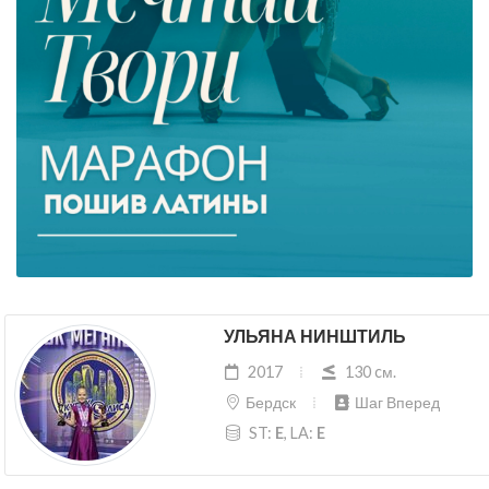
УЛЬЯНА НИНШТИЛЬ
2017
130 cм.
Бердск
Шаг Вперед
ST:
E
, LA:
E