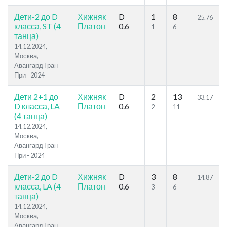
Дети-2 до D
Хижняк
D
1
8
25.76
класса, ST (4
Платон
0.6
1
6
танца)
14.12.2024,
Москва,
Авангард Гран
При - 2024
Дети 2+1 до
Хижняк
D
2
13
33.17
D класса, LA
Платон
0.6
2
11
(4 танца)
14.12.2024,
Москва,
Авангард Гран
При - 2024
Дети-2 до D
Хижняк
D
3
8
14.87
класса, LA (4
Платон
0.6
3
6
танца)
14.12.2024,
Москва,
Авангард Гран