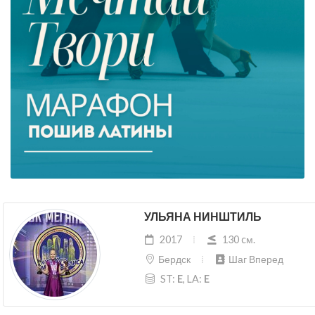
УЛЬЯНА НИНШТИЛЬ
2017
130 cм.
Бердск
Шаг Вперед
ST:
E
, LA:
E