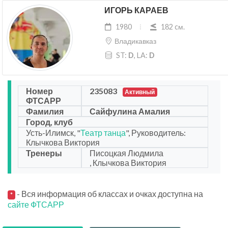
ИГОРЬ КАРАЕВ
1980
182 cм.
Владикавказ
ST:
D
, LA:
D
Номер
235083
Активный
ФТСАРР
Фамилия
Сайфулина Амалия
Город, клуб
Усть-Илимск, "
Театр танца
", Руководитель:
Клычкова Виктория
Тренеры
Писоцкая Людмила
, Клычкова Виктория
- Вся информация об классах и очках доступна на
*
сайте ФТСАРР