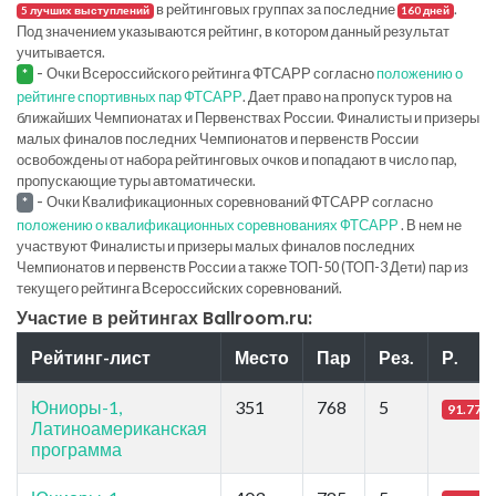
в рейтинговых группах за последние
.
5 лучших выступлений
160 дней
Под значением указываются рейтинг, в котором данный результат
учитывается.
-
Очки Всероссийского рейтинга ФТСАРР согласно
положению о
*
рейтинге спортивных пар ФТСАРР
. Дает право на пропуск туров на
ближайших Чемпионатах и Первенствах России. Финалисты и призеры
малых финалов последних Чемпионатов и первенств России
освобождены от набора рейтинговых очков и попадают в число пар,
пропускающие туры автоматически.
-
Очки Квалификационных соревнований ФТСАРР согласно
*
положению о квалификационных соревнованиях ФТСАРР
. В нем не
участвуют Финалисты и призеры малых финалов последних
Чемпионатов и первенств России а также ТОП-50 (ТОП-3 Дети) пар из
текущего рейтинга Всероссийских соревнований.
Участие в рейтингах Ballroom.ru:
Рейтинг-лист
Место
Пар
Рез.
Р.
Юниоры-1,
351
768
5
91.77
Латиноамериканская
программа