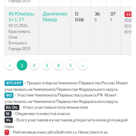
Города 2025
RS Юниоры
Даниленко
D
36
37
13.9
2+1, ST
Макар
0.06
8
9
Ю1DS
09.11.2025,
Ю1ST,
Красноярск,
Ю1ST
Огни
Большого
Города 2025
«
1
2
3
4
5
»
-
Прошел отбор на Чемпионат/Первенство России. Может
ФТСАРР
участвовать на Чемпионате/Первенстве Федерального округа.
-
Участник Чемпионата/Первенства субьекта РФ. Может
ФО
участвовать на Чемпионате/Первенстве Федерального округа.
-
Класс участника и полученные очки.
Кл. Оч.
-
Общее место и место в классе.
М.
-
Всего участников и участников для расчета очков для каждой
Уч.
пары.
-
Рейтинговые очки сайта Ballroom.ru. Начисляются за
*