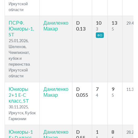
Иркутской
области
ПСРФ.
Даниленко
D
10
13
29.44
Юниоры-1,
Макар
0.13
3
5
ST
ФО
25.01.2026,
Шелехов,
Чемпионат,
кубок и
первенства
Иркутской
области
Юниоры
Даниленко
D
7
9
11.34
2+1 E-C
Макар
0.055
4
5
класс, ST
30.11.2025,
Иркутск, Кубок
Гармонии
Юниоры-1
Даниленко
D
1
8
28.28
E+D класс,
Макар
0.55