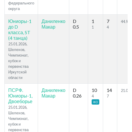
федерального
округа
Юниоры-1
Даниленко
D
1
7
44.95
до D
Макар
0.5
1
4
класса, ST
(4 танца)
25.01.2026,
Шелехов,
Чемпионат,
кубок и
первенства
Иркутской
области
ПСРФ.
Даниленко
D
10
14
21.07
Юниоры-1,
Макар
0.26
4
7
Двоеборье
ФО
25.01.2026,
Шелехов,
Чемпионат,
кубок и
первенства