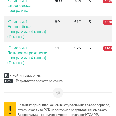
Юниоры-1,
403
785
5
68.08
Европейская
программа
Юниоры-1
89
510
5
80.99
Европейская
программа (4 танца)
(D класс)
Юниоры-1
31
529
5
116.95
Латиноамериканская
программа (4 танца)
(D класс)
-
Рейтинговые очки.
Р.
-
Результатов в зачете рейтинга.
Рез.
Если информации о Вашем выступлении нет в базе сервера,
!
это означает что РСК не загрузило результаты к нам в базу.
Все результаты следует смотреть на сайте ФТСАРР.