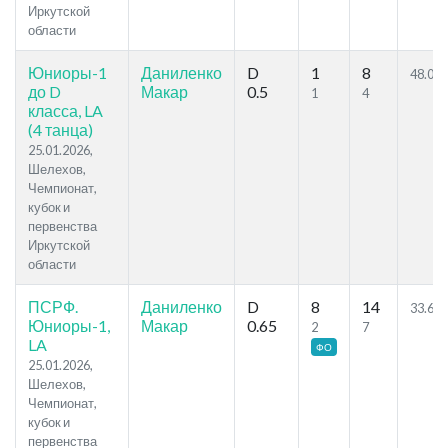
Иркутской
области
Юниоры-1
Даниленко
D
1
8
48.05
до D
Макар
0.5
1
4
класса, LA
(4 танца)
25.01.2026,
Шелехов,
Чемпионат,
кубок и
первенства
Иркутской
области
ПСРФ.
Даниленко
D
8
14
33.65
Юниоры-1,
Макар
0.65
2
7
LA
ФО
25.01.2026,
Шелехов,
Чемпионат,
кубок и
первенства