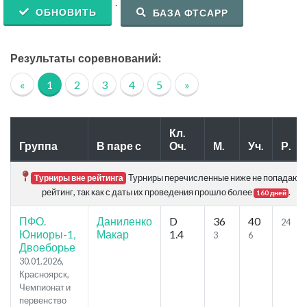
.
ОБНОВИТЬ
БАЗА ФТСАРР
Результаты соревнований:
«
1
2
3
4
5
»
Кл.
Группа
В паре с
Оч.
М.
Уч.
Р.
Турниры перечисленные ниже не попадают 
Турниры вне рейтинга
рейтинг, так как с даты их проведения прошло более
.
160 дней
ПФО.
Даниленко
D
36
40
24
Юниоры-1,
Макар
1.4
3
6
Двоеборье
30.01.2026,
Красноярск,
Чемпионат и
первенство