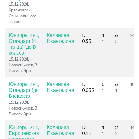
15.12.2024,
Красноярск,
Огни большого
города
Юниоры 2+1,
Калинина
D
1
6
24.4
Стандарт (4
Евангелина
0.55
1
3
танца) (до D
класса)
15.12.2024,
Новосибирск, В
Ритмах Эры
Юниоры 2+1,
Калинина
D
6
6
10
Стандарт (до
Евангелина
0.055
1
1
B класса)
15.12.2024,
Новосибирск, В
Ритмах Эры
Юниоры 2+1,
Калинина
D
1
2
14.1
Европейская
Евангелина
0.11
1
2
программа