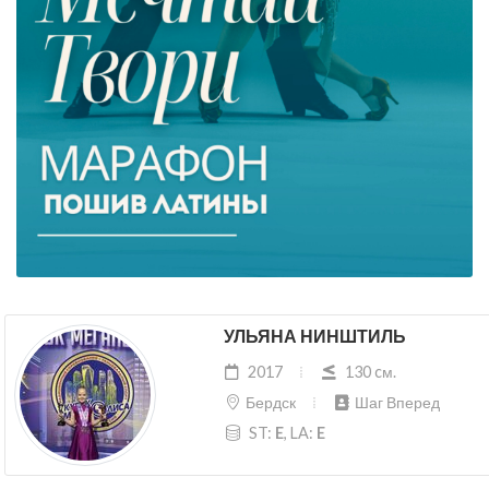
УЛЬЯНА НИНШТИЛЬ
2017
130 cм.
Бердск
Шаг Вперед
ST:
E
, LA:
E