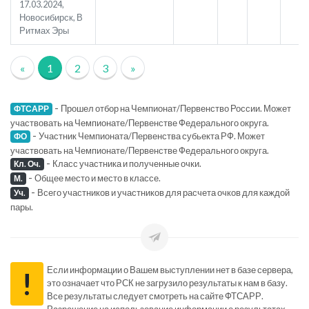
17.03.2024,
Новосибирск, В
Ритмах Эры
«
1
2
3
»
-
Прошел отбор на Чемпионат/Первенство России. Может
ФТСАРР
участвовать на Чемпионате/Первенстве Федерального округа.
-
Участник Чемпионата/Первенства субьекта РФ. Может
ФО
участвовать на Чемпионате/Первенстве Федерального округа.
-
Класс участника и полученные очки.
Кл. Оч.
-
Общее место и место в классе.
М.
-
Всего участников и участников для расчета очков для каждой
Уч.
пары.
Если информации о Вашем выступлении нет в базе сервера,
!
это означает что РСК не загрузило результаты к нам в базу.
Все результаты следует смотреть на сайте ФТСАРР.