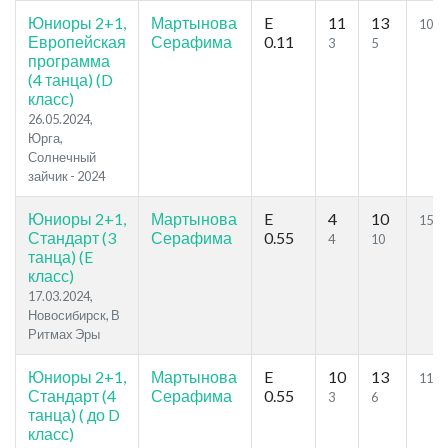
Юниоры 2+1,
Мартынова
E
11
13
10.8
Европейская
Серафима
0.11
3
5
программа
(4 танца) (D
класс)
26.05.2024,
Юрга,
Солнечный
зайчик - 2024
Юниоры 2+1,
Мартынова
E
4
10
15.8
Стандарт (3
Серафима
0.55
4
10
танца) (E
класс)
17.03.2024,
Новосибирск, В
Ритмах Эры
Юниоры 2+1,
Мартынова
E
10
13
11.4
Стандарт (4
Серафима
0.55
3
6
танца) ( до D
класс)