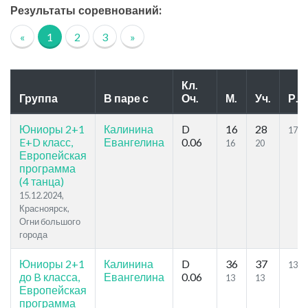
Результаты соревнований:
«
1
2
3
»
Кл.
Группа
В паре с
Оч.
М.
Уч.
Р.
Юниоры 2+1
Калинина
D
16
28
17.2
E+D класс,
Евангелина
0.06
16
20
Европейская
программа
(4 танца)
15.12.2024,
Красноярск,
Огни большого
города
Юниоры 2+1
Калинина
D
36
37
13.1
до B класса,
Евангелина
0.06
13
13
Европейская
программа