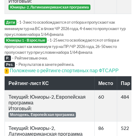
Итоговый:
Юниоры-2, Латиноамериканская программа
- 1-3 место освобождаются от отбора и пропускают как
Дети
мининиум тур на ВС в блоке ЧР 2026 года, 4-6 место пропускают тур
при условии набора 1/64 финала
- 1-25 место освобождаются от отбора и
Юниоры 1 - Взрослые
пропускают как мининиум тур на ПР/ЧР 2026 года, 26-50 место
пропускают тур при условии набора 1/64 финала
-
Рейтинговые очки.
Р.
-
Результатов в зачете рейтинга.
Рез.
Положение о рейтинге спортивных пар ФТСАРР
!
Рейтинг-лист КС
Место
Пар
Текущий: Юниоры-2, Европейская
60
484
программа
Итоговый:
Молодежь, Европейская программа
Текущий: Юниоры-2,
86
522
Латиноамериканская программа