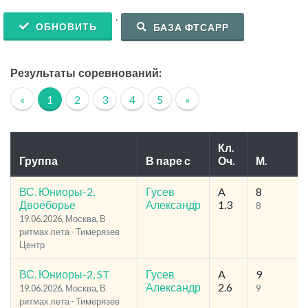
.
ОБНОВИТЬ
БАЗА ФТСАРР
Результаты соревнований:
«
1
2
3
4
5
»
Кл.
Группа
В паре с
Оч.
М.
ВС. Юниоры-2,
Гусев
A
8
Двоеборье
Александр
1.3
8
19.06.2026, Москва, В
ритмах лета - Тимерязев
Центр
ВС. Юниоры-2, ST
Гусев
A
9
Александр
2.6
19.06.2026, Москва, В
9
ритмах лета - Тимерязев