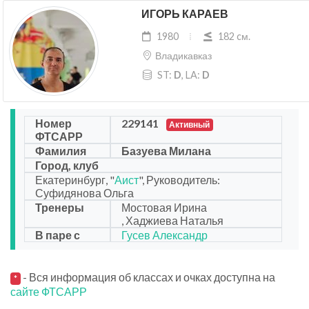
ИГОРЬ КАРАЕВ
1980
182 cм.
Владикавказ
ST:
D
, LA:
D
Номер
229141
Активный
ФТСАРР
Фамилия
Базуева Милана
Город, клуб
Екатеринбург, "
Аист
", Руководитель:
Суфидянова Ольга
Тренеры
Мостовая Ирина
, Хаджиева Наталья
В паре с
Гусев Александр
- Вся информация об классах и очках доступна на
*
сайте ФТСАРР