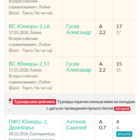
Всероссийские
соревнования г. Лобня
(Basic - Танго, Ча-ча-ча)
ВС. Юниоры-2, LA
Гусев
A
17
Александр
2.2
17.05.2026, Лобня,
17
Всероссийские
соревнования г. Лобня
(Basic - Танго, Ча-ча-ча)
ВС. Юниоры-2, ST
Гусев
A
15
Александр
2.2
17.05.2026, Лобня,
15
Всероссийские
соревнования г. Лобня
(Basic - Танго, Ча-ча-ча)
Турниры перечисленные ниже не попадают в р
Турниры вне рейтинга
с даты их проведения прошло более
.
160 дней
ПФО. Юниоры-2,
Антонов
A
4
Двоеборье
Савелий
0.7
4
08.02.2026, Екатеринбург,
ФТСАРР
Чемпионат и первенство