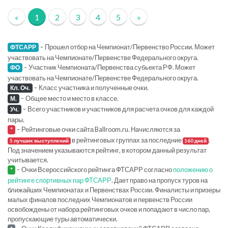
«
1
2
3
4
5
»
-
Прошел отбор на Чемпионат/Первенство России. Может
ФТСАРР
участвовать на Чемпионате/Первенстве Федерального округа.
-
Участник Чемпионата/Первенства субьекта РФ. Может
ФО
участвовать на Чемпионате/Первенстве Федерального округа.
-
Класс участника и полученные очки.
Кл. Оч.
-
Общее место и место в классе.
М.
-
Всего участников и участников для расчета очков для каждой
Уч.
пары.
-
Рейтинговые очки сайта Ballroom.ru. Начисляются за
*
в рейтинговых группах за последние
.
5 лучших выступлений
160 дней
Под значением указываются рейтинг, в котором данный результат
учитывается.
-
Очки Всероссийского рейтинга ФТСАРР согласно
положению о
*
рейтинге спортивных пар ФТСАРР
. Дает право на пропуск туров на
ближайших Чемпионатах и Первенствах России. Финалисты и призеры
малых финалов последних Чемпионатов и первенств России
освобождены от набора рейтинговых очков и попадают в число пар,
пропускающие туры автоматически.
-