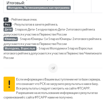
Итоговый:
Молодежь, Латиноамериканская программа
-
Рейтинговые очки.
Р.
-
Результатов в зачете рейтинга.
Рез.
- 1 пара из Дети-1 и одна пара из Дети-2 итогового рейтинга
Дети
допускаются к участию в Первенстве России
- 5 пар из Юниоры-1 и 5 пар из Юниоры-2 итогового рейтинга
Юниоры
допускаются к участию в Первенстве России
- 5 пар из Молодежи и 5 пар из Взрослых
Молодежь, Взрослые
итогового рейтинга допускаются к участию в Первенстве/Чемпионате
России
Если информации о Вашем выступлении нет в базе сервера,
!
это означает что РСК не загрузило результаты к нам в базу.
Все результаты следует смотреть на сайте ФТСАРР.
Разрешение на использование информации о результатах
соревнований с сайта ФТСАРР нами не получено.