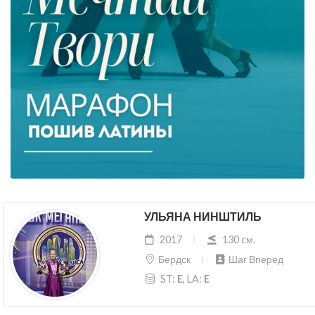
УЛЬЯНА НИНШТИЛЬ
2017
130 cм.
Бердск
Шаг Вперед
ST:
E
, LA:
E