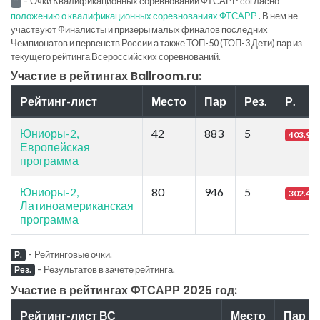
Очки Квалификационных соревнований ФТСАРР согласно
*
положению о квалификационных соревнованиях ФТСАРР
. В нем не
участвуют Финалисты и призеры малых финалов последних
Чемпионатов и первенств России а также ТОП-50 (ТОП-3 Дети) пар из
текущего рейтинга Всероссийских соревнований.
Участие в рейтингах Ballroom.ru:
Рейтинг-лист
Место
Пар
Рез.
Р.
Юниоры-2,
42
883
5
403.91
Европейская
программа
Юниоры-2,
80
946
5
302.41
Латиноамериканская
программа
-
Рейтинговые очки.
Р.
-
Результатов в зачете рейтинга.
Рез.
Участие в рейтингах ФТСАРР 2025 год:
Рейтинг-лист ВС
Место
Пар