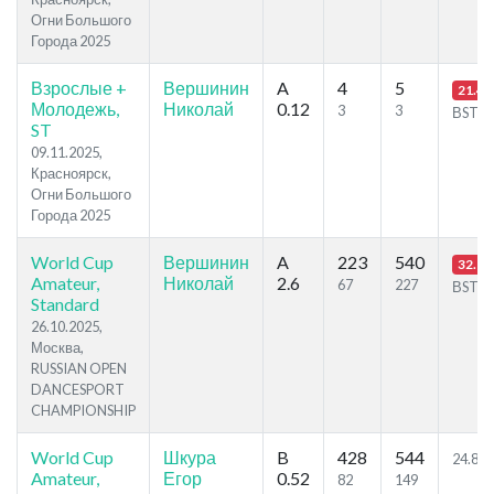
Огни Большого
Города 2025
Взрослые +
Вершинин
A
4
5
21.49
Молодежь,
Николай
0.12
3
3
ВST
ST
09.11.2025,
Красноярск,
Огни Большого
Города 2025
World Cup
Вершинин
A
223
540
32.85
Amateur,
Николай
2.6
67
227
ВST
Standard
26.10.2025,
Москва,
RUSSIAN OPEN
DANCESPORT
CHAMPIONSHIP
World Cup
Шкура
B
428
544
24.87
Amateur,
Егор
0.52
82
149