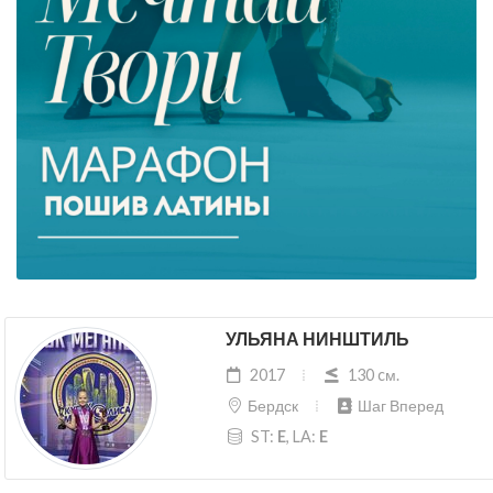
УЛЬЯНА НИНШТИЛЬ
2017
130 cм.
Бердск
Шаг Вперед
ST:
E
, LA:
E