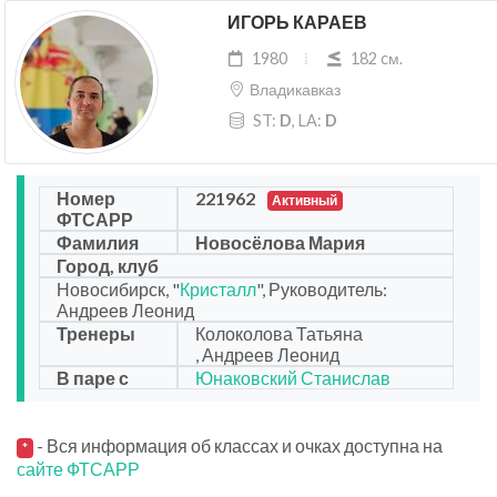
ИГОРЬ КАРАЕВ
1980
182 cм.
Владикавказ
ST:
D
, LA:
D
Номер
221962
Активный
ФТСАРР
Фамилия
Новосёлова Мария
Город, клуб
Новосибирск, "
Кристалл
", Руководитель:
Андреев Леонид
Тренеры
Колоколова Татьяна
, Андреев Леонид
В паре с
Юнаковский Станислав
- Вся информация об классах и очках доступна на
*
сайте ФТСАРР