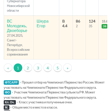
Губернатора
Новосибирской
области
ВС
Шкура
B
86
124
18.65
Молодежь,
Егор
4.4
2
35
38
Двоеборье
27.04.2025,
Санкт-
Петербург,
Всероссийские
соревнования
«
1
2
3
4
5
»
-
Прошел отбор на Чемпионат/Первенство России. Может
ФТСАРР
участвовать на Чемпионате/Первенстве Федерального округа.
-
Участник Чемпионата/Первенства субьекта РФ. Может
ФО
участвовать на Чемпионате/Первенстве Федерального округа.
-
Класс участника и полученные очки.
Кл. Оч.
-
Общее место и место в классе.
М.