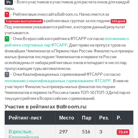
-
Всего участников и участников для расчета очков для каждой
Уч.
пары.
-
Рейтинговые очки сайта Ballroom.ru. Начисляются за
*
в рейтинговых группах за последние
.
5 лучших выступлений
160 дней
Под значением указываются рейтинг, в котором данный результат
учитывается.
-
Очки Всероссийского рейтинга ФТСАРР согласно
положению о
*
рейтинге спортивных пар ФТСАРР
. Дает право на пропуск туров на
ближайших Чемпионатах и Первенствах России. Финалисты и призеры
малых финалов последних Чемпионатов и первенств России
освобождены от набора рейтинговых очков и попадают в число пар,
пропускающие туры автоматически.
-
Очки Квалификационных соревнований ФТСАРР согласно
*
положению о квалификационных соревнованиях ФТСАРР
. В нем не
участвуют Финалисты и призеры малых финалов последних
Чемпионатов и первенств России а также ТОП-50 (ТОП-3 Дети) пар из
текущего рейтинга Всероссийских соревнований.
Участие в рейтингах Ballroom.ru:
Рейтинг-лист
Место
Пар
Рез.
Р.
Взрослые,
297
516
3
73.49
Европейская