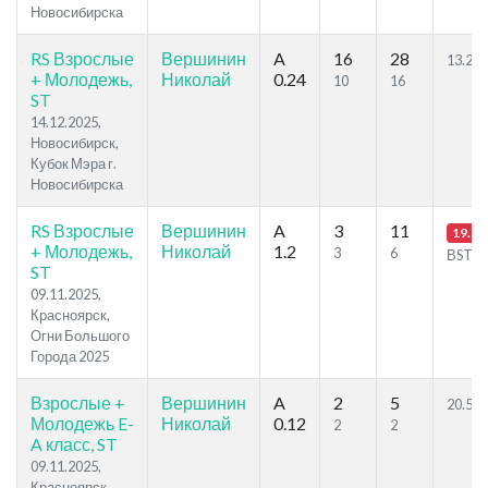
Новосибирска
RS Взрослые
Вершинин
A
16
28
13.23
+ Молодежь,
Николай
0.24
10
16
ST
14.12.2025,
Новосибирск,
Кубок Мэра г.
Новосибирска
RS Взрослые
Вершинин
A
3
11
19.15
+ Молодежь,
Николай
1.2
3
6
ВST
ST
09.11.2025,
Красноярск,
Огни Большого
Города 2025
Взрослые +
Вершинин
A
2
5
20.57
Молодежь E-
Николай
0.12
2
2
A класс, ST
09.11.2025,
Красноярск,