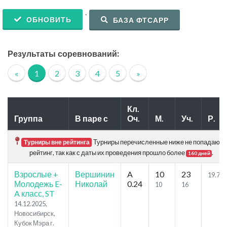
.
ОБНОВИТЬ
БАЗА ФТСАРР
Результаты соревнований:
«
1
2
3
4
5
»
Кл.
Группа
В паре с
Оч.
М.
Уч.
Р.
Турниры перечисленные ниже не попадают 
Турниры вне рейтинга
рейтинг, так как с даты их проведения прошло более
.
160 дней
Взрослые +
Вершинин
A
10
23
19.73
Молодежь E-
Николай
0.24
10
16
A класс, ST
14.12.2025,
Новосибирск,
Кубок Мэра г.