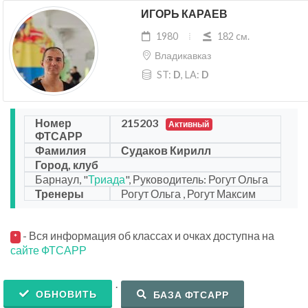
ИГОРЬ КАРАЕВ
1980
182 cм.
Владикавказ
ST:
D
, LA:
D
Номер
215203
Активный
ФТСАРР
Фамилия
Судаков Кирилл
Город, клуб
Барнаул, "
Триада
", Руководитель: Рогут Ольга
Тренеры
Рогут Ольга , Рогут Максим
- Вся информация об классах и очках доступна на
*
сайте ФТСАРР
.
ОБНОВИТЬ
БАЗА ФТСАРР