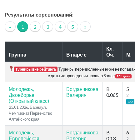
Результаты соревнований:
«
1
2
3
4
5
»
Кл.
Группа
В паре с
Оч.
М.
Турниры перечисленные ниже не попадают в 
Турниры вне рейтинга
с даты их проведения прошло более
.
160 дней
Молодежь,
Богданчикова
B
5
Двоеборье
Валерия
0.065
2
(Открытый класс)
ФО
25.01.2026, Барнаул,
Чемпионат Первенство
Алтайского края
Молодежь,
Богданчикова
B
6
Европейская
Валерия
0.13
2