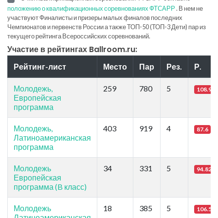
положению о квалификационных соревнованиях ФТСАРР
. В нем не
участвуют Финалисты и призеры малых финалов последних
Чемпионатов и первенств России а также ТОП-50 (ТОП-3 Дети) пар из
текущего рейтинга Всероссийских соревнований.
Участие в рейтингах Ballroom.ru:
Рейтинг-лист
Место
Пар
Рез.
Р.
Молодежь,
259
780
5
108.93
Европейская
программа
Молодежь,
403
919
4
87.6
Латиноамериканская
программа
Молодежь
34
331
5
94.82
Европейская
программа (B класс)
Молодежь
18
385
5
106.56
Латиноамериканская