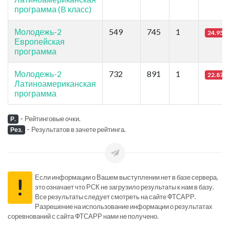
программа (B класс)
Молодежь-2
549
745
1
24.95
Европейская
программа
Молодежь-2
732
891
1
22.87
Латиноамериканская
программа
-
Рейтинговые очки.
Р.
-
Результатов в зачете рейтинга.
Рез.
Если информации о Вашем выступлении нет в базе сервера,
!
это означает что РСК не загрузило результаты к нам в базу.
Все результаты следует смотреть на сайте ФТСАРР.
Разрешение на использование информации о результатах
соревнований с сайта ФТСАРР нами не получено.