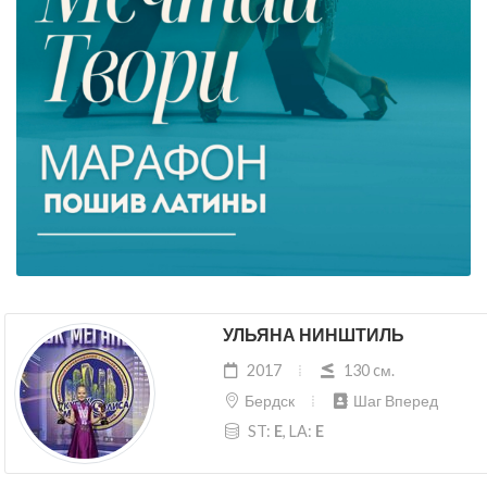
УЛЬЯНА НИНШТИЛЬ
2017
130 cм.
Бердск
Шаг Вперед
ST:
E
, LA:
E