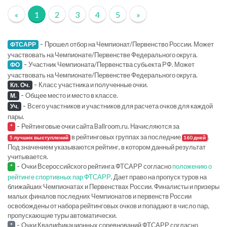
«
1
2
3
4
5
»
-
Прошел отбор на Чемпионат/Первенство России. Может
ФТСАРР
участвовать на Чемпионате/Первенстве Федерального округа.
-
Участник Чемпионата/Первенства субьекта РФ. Может
ФО
участвовать на Чемпионате/Первенстве Федерального округа.
-
Класс участника и полученные очки.
Кл. Оч.
-
Общее место и место в классе.
М.
-
Всего участников и участников для расчета очков для каждой
Уч.
пары.
-
Рейтинговые очки сайта Ballroom.ru. Начисляются за
*
в рейтинговых группах за последние
.
5 лучших выступлений
160 дней
Под значением указываются рейтинг, в котором данный результат
учитывается.
-
Очки Всероссийского рейтинга ФТСАРР согласно
положению о
*
рейтинге спортивных пар ФТСАРР
. Дает право на пропуск туров на
ближайших Чемпионатах и Первенствах России. Финалисты и призеры
малых финалов последних Чемпионатов и первенств России
освобождены от набора рейтинговых очков и попадают в число пар,
пропускающие туры автоматически.
-
Очки Квалификационных соревнований ФТСАРР согласно
*