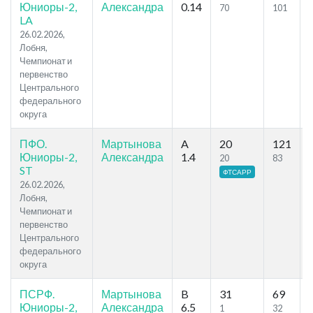
Юниоры-2,
Александра
0.14
70
101
LA
26.02.2026,
Лобня,
Чемпионат и
первенство
Центрального
федерального
округа
ПФО.
Мартынова
A
20
121
8
Юниоры-2,
Александра
1.4
20
83
ST
ФТСАРР
26.02.2026,
Лобня,
Чемпионат и
первенство
Центрального
федерального
округа
ПСРФ.
Мартынова
B
31
69
Юниоры-2,
Александра
6.5
1
32