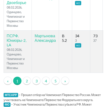
Двоеборье
ФО
08.02.2026,
Одинцово,
Чемпионат и
Первенство
Москвы
ПСРФ.
Мартынова
B
34
73
Юниоры-2,
Александра
5.2
3
37
LA
ФО
08.02.2026,
Одинцово,
Чемпионат и
Первенство
Москвы
«
1
2
3
4
5
»
-
Прошел отбор на Чемпионат/Первенство России. Может
ФТСАРР
участвовать на Чемпионате/Первенстве Федерального округа.
-
Участник Чемпионата/Первенства субьекта РФ. Может
ФО