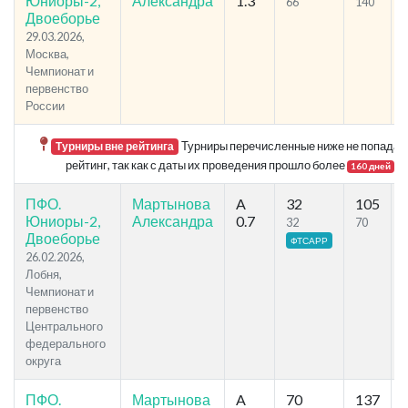
Юниоры-2,
Александра
1.3
66
140
Двоеборье
29.03.2026,
Москва,
Чемпионат и
первенство
России
Турниры перечисленные ниже не попадаю
Турниры вне рейтинга
рейтинг, так как с даты их проведения прошло более
.
160 дней
ПФО.
Мартынова
A
32
105
Юниоры-2,
Александра
0.7
32
70
Двоеборье
ФТСАРР
26.02.2026,
Лобня,
Чемпионат и
первенство
Центрального
федерального
округа
ПФО.
Мартынова
A
70
137