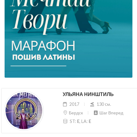
УЛЬЯНА НИНШТИЛЬ
2017
130 cм.
Бердск
Шаг Вперед
ST:
E
, LA:
E