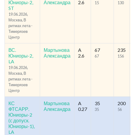
Юниоры-2,
Александра
2.6
15
130
ST
19.06.2026,
Москва, В
ритмах лета -
Тимерязев
Центр
ВС.
Мартынова
A
67
235
Юниоры-2,
Александра
2.6
67
156
LA
19.06.2026,
Москва, В
ритмах лета -
Тимерязев
Центр
КС
Мартынова
A
35
200
ФТСАРР.
Александра
0.27
35
56
Юниоры-2
(с допуск.
Юниоры-1),
LA