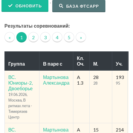
.
ОБНОВИТЬ
БАЗА ФТСАРР
Результаты соревнований:
«
1
2
3
4
5
»
Кл.
Группа
В паре с
Оч.
М.
Уч.
ВС.
Мартынова
A
28
193
Юниоры-2,
Александра
1.3
28
95
Двоеборье
19.06.2026,
Москва, В
ритмах лета -
Тимерязев
Центр
ВС.
Мартынова
A
15
214