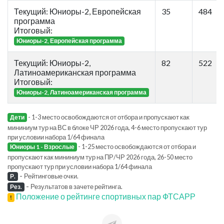
Текущий: Юниоры-2, Европейская
35
484
программа
Итоговый:
Юниоры-2, Европейская программа
Текущий: Юниоры-2,
82
522
Латиноамериканская программа
Итоговый:
Юниоры-2, Латиноамериканская программа
- 1-3 место освобождаются от отбора и пропускают как
Дети
мининиум тур на ВС в блоке ЧР 2026 года, 4-6 место пропускают тур
при условии набора 1/64 финала
- 1-25 место освобождаются от отбора и
Юниоры 1 - Взрослые
пропускают как мининиум тур на ПР/ЧР 2026 года, 26-50 место
пропускают тур при условии набора 1/64 финала
-
Рейтинговые очки.
Р.
-
Результатов в зачете рейтинга.
Рез.
Положение о рейтинге спортивных пар ФТСАРР
!