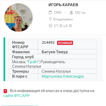
ИГОРЬ КАРАЕВ
1980
182 cм.
Владикавказ
ST:
D
, LA:
D
Номер
214492
Активный
ФТСАРР
Фамилия
Битуев Тимур
Город, клуб
Москва, "
Грэйт
", Руководитель:
Сенина Наталья
Тренеры
Сенина Наталья
В паре с
Мартынова Александра
- Вся информация об классах и очках доступна на
*
сайте ФТСАРР