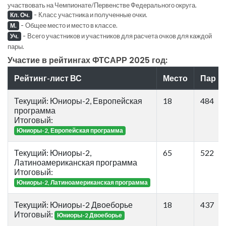
участвовать на Чемпионате/Первенстве Федерального округа.
-
Класс участника и полученные очки.
Кл. Оч.
-
Общее место и место в классе.
М.
-
Всего участников и участников для расчета очков для каждой
Уч.
пары.
Участие в рейтингах ФТСАРР 2025 год:
Рейтинг-лист ВС
Место
Пар
Текущий: Юниоры-2, Европейская
18
484
программа
Итоговый:
Юниоры-2, Европейская программа
Текущий: Юниоры-2,
65
522
Латиноамериканская программа
Итоговый:
Юниоры-2, Латиноамериканская программа
Текущий: Юниоры-2 Двоеборье
18
437
Итоговый:
Юниоры-2 Двоеборье